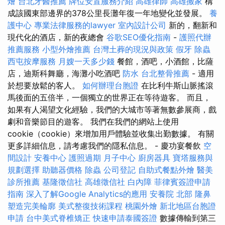
燴
台北牙醫推薦
牌位安置服務介紹
高雄律師
高雄搬家
構
成該國東部邊界的378公里長灘年復一年地變化並發展。
養
護中心
專業法律服務的lawyer
室內設計公司
新的，翻新和
現代化的酒店，新的夜總會
谷歌SEO優化指南
-
護照代辦
推薦服務
小型外燴推薦
台灣土葬的現況與政策
假牙
除蟲
西屯按摩服務
月嫂一天多少錢
餐館，酒吧，小酒館，比薩
店，迪斯科舞廳，海灘小吃酒吧
防水
台北整骨推薦
- 適用
於想要放鬆的客人。
如何辦理台胞證
在比利牛斯山脈搖滾
馬後面的五倍半，一個獨立的世界正在等待遊客。 而且，
如果有人渴望文化經驗，我們的大城市等著無數參展商，戲
劇和音樂節目的遊客。 我們在我們的網站上使用
cookie（cookie）來增加用戶體驗並收集出勤數據。 有關
更多詳細信息，請考慮我們的隱私信息。 - 慶功宴餐飲
空
間設計
安養中心
護照過期
月子中心
廚房器具
寶塔服務與
規劃選擇
助聽器價格
除蟲
公司登記
自助式餐點外燴
醫美
診所推薦
基隆徵信社
高雄徵信社
白內障
菲律賓簽證申請
指南
深入了解Google Analytics的應用
安養院 北部
隆鼻
塑造完美輪廓
美式整復技術課程
桃園外燴
新北地區台胞證
申請
台中美式脊椎矯正
快速申請泰國簽證
數據傳輸到第三