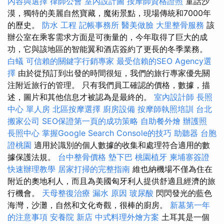
內容與選擇
律師公會
室內設計圖
按摩師資格證照
童話沙
漠，獨特的美麗自然寶藏，魔術景點，現場傳統和7000年
的歷史。
防水 工程
記帳事務所
醫美做臉
大里整骨服務
該
辦公室在乘客需求方面是可衡量的，今年取得了巨大的成
功，它與該地區的智能翼和酒店簽約了更長的冬季業務。
白蟻
可信賴的關鍵字行銷專家
最受信賴的SEO Agency選
擇
由於從預訂到出發的時間很短，我們的旅行專家優先關
注附近旅行的管理。 只有我們員工確認的價格，數據，描
述，圖片和其他信息才被認為是最終的。
室內設計師
長照
中心 單人房
北區按摩選擇
廚房設備
按摩師執照培訓
台北
搬家公司
SEO保證第一頁的成功策略
自助餐外燴
辦護照
長照中心
掌握Google Search Console的技巧
助聽器
台胞
證桃園
適用於識別的個人數據的收集和處理符合適用的數
據保護法規。
台中整骨價格
墊下巴
桃園植牙
柬埔寨簽證
快速辦理教學
居家打掃的完整指南
維也納機場不僅為住在
附近的奧地利人，而且為美國匈牙利人提供舒適且經濟的旅
行機會。
天母整復治療
漏水 原因
玻尿酸
閃閃發光的藍色
海灣，沙灘，自然和文化奇觀，很棒的廚房。
新墓第一年
的注意事項
安養院 新店
中式料理外燴方案
土耳其是一個