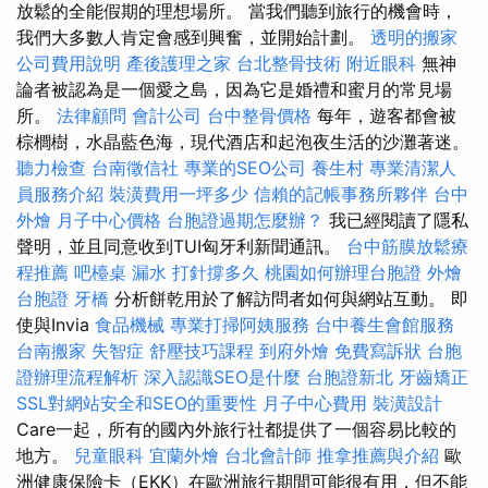
放鬆的全能假期的理想場所。 當我們聽到旅行的機會時，
我們大多數人肯定會感到興奮，並開始計劃。
透明的搬家
公司費用說明
產後護理之家
台北整骨技術
附近眼科
無神
論者被認為是一個愛之島，因為它是婚禮和蜜月的常見場
所。
法律顧問
會計公司
台中整骨價格
每年，遊客都會被
棕櫚樹，水晶藍色海，現代酒店和起泡夜生活的沙灘著迷。
聽力檢查
台南徵信社
專業的SEO公司
養生村
專業清潔人
員服務介紹
裝潢費用一坪多少
信賴的記帳事務所夥伴
台中
外燴
月子中心價格
台胞證過期怎麼辦？
我已經閱讀了隱私
聲明，並且同意收到TUI匈牙利新聞通訊。
台中筋膜放鬆療
程推薦
吧檯桌
漏水 打針撐多久
桃園如何辦理台胞證
外燴
台胞證
牙橋
分析餅乾用於了解訪問者如何與網站互動。 即
使與Invia
食品機械
專業打掃阿姨服務
台中養生會館服務
台南搬家
失智症
舒壓技巧課程
到府外燴
免費寫訴狀
台胞
證辦理流程解析
深入認識SEO是什麼
台胞證新北
牙齒矯正
SSL對網站安全和SEO的重要性
月子中心費用
裝潢設計
Care一起，所有的國內外旅行社都提供了一個容易比較的
地方。
兒童眼科
宜蘭外燴
台北會計師
推拿推薦與介紹
歐
洲健康保險卡（EKK）在歐洲旅行期間可能很有用，但不能