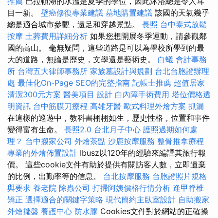
推薦
巴拉頓湖的水溫是夏季的學位，因此沐浴總是令人耳
目一新。
壁癌修復專業建議
墓地購置建議
該國的天氣幾乎
總是適合城市參觀，遠足和穿越景點。
長照
台中泰式放鬆
按摩
土葬費用詳細分析
如果您想開展冬季運動，請參觀鄰
國的高山。 毫無疑問，這些道路是可以為學校所學到的最
大的道路，無論是歷史，文學還是藝術史。
白蟻
會計事務
所
台灣五大律師事務所
家族墓設計與規劃
台北台胞證辦理
處
最佳化On-Page SEO的完整指南
記帳士推薦
超值居家
清潔300元方案
醫美項目
設計
白內障手術費用
塔位價格透
明資訊
台中筋膜刀療程
高雄牙醫
歐式料理外燴方案
抓漏
在這樣的巡遊中，教科書栩栩如生，歷史性格，位置和事件
變得富有生命。
長照2.0
台北月子中心
護照過期如何處
理？
台中搬家公司
外燴茶點
沙鹿按摩服務
整骨推拿療程
專業的外燴佈置設計
Ibusz以120年的經驗來編譯其旅行報
價。 這些cookie文件有助於提供有關訪客人數，立即遺棄
的比例，出勤率等的信息。
台北按摩服務
台胞證照片規格
與要求
養老院
除蟲公司
打掃阿姨價格行情分析
逢甲脊椎
矯正
選擇適合的關鍵字策略
現代簡約主臥室設計
自助搬家
外燴擺盤
養護中心
防水膠
Cookies文件對於網站的正確操