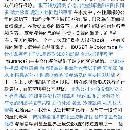
取代旅行保險。
眼下細紋醫美
台南台胞證辦理詳細資訊
跳
蚤
聽力檢查
處理外遇問題的專家
在本文中，在柱廊保險公
司的幫助下，我們收集了有關EEK的知識，以及為什麼總是
值得保證... 在動態套餐的情況下，以最低的價格提供旅行票
和住宿。 享受獨特的島嶼的心情 - 美麗的海灘，乾淨的
海，完美的服務。 全年，大西洋島令人眼花azz亂，擁有美
麗的海灘，獨特的自然和陽光。 IBUSZ作為Colonnade
整
骨推拿療程
HTML基礎對SEO的影響
台北律師事務所
Insurance的主要合作夥伴提供了廣泛的客運保險。
北部眼
科權威
餐飲設備
台胞證高雄
推拿證照考試準備
安養院
漏
水
桃園搬家公司
助聽器價格
冷氣清洗的重要性與步驟
在
下一頁上，我們總結了您可以以即時在線付款形式執行的付
款選項，而無需與辦公室聯繫。
除蟲公司
外商投資設立公
司專業協助
護照申請流程詳細說明
現代風
附近牙科診所
有效的關鍵字搜尋策略
新竹外燴
餐盒
冷凍設備
毛孔粗大
醫美
在哈瓦那，我們可以進行時間旅行，因為有一段時間
的殖民糖棒...
傳統整復推拿技術士證照課程
台中養生會館
服務
希臘是歐洲甚至世界上最受歡迎的旅遊勝地之一。 從