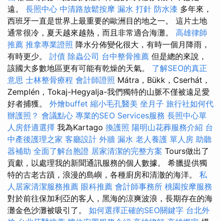
遠。
長照中心
中清路放鬆按摩
漏水 打針
防水漆
多年來，
西班牙一直是世界上最重要的歐洲目的地之一。 這片土地
通常很冷，夏天越來越熱，而且非常適合海灘。
高雄律師
推薦
推拿專業證照
降水分佈變化很大，有時一個月降雨，
有時更少。
討債
除蟲公司
台中整骨推薦
但是總的來說，
該國大多數地區更有可能有乾燥的天氣。
了解SEO的真正
意思
士林整骨療程
會計師證照
Mátra，Bükk，Cserhát，
Zemplén，Tokaj-Hegyalja-我們獨特的山脈不僅被遠足愛
好者捕獲。
外燴buffet
縮小毛孔醫美
坐月子
旅行社如何代
辦護照？
會議點心
專業的SEO Services服務
長照中心單
人房舒適選擇
我為Kartago
換護照
陽明山花葬服務介紹
台
中產後護理之家
客廳設計
外牆 漏水
老人養護 單人房
助聽
器補助
全面了解台胞證
居家清潔的完整方案
Tours做出了
貢獻，以處理我的新聞通訊服務的個人數據。 希臘提供獨
特的古老古蹟，浪漫的島嶼，各種廚房和清澈的海洋。
私
人居家清潔服務推薦
眼科推薦
會計師事務所
桃園按摩服務
對於前往保加利亞的客人，黑海的涼爽波浪，長期存在的海
灘金色沙灘被吸引了。
如何選擇正確的SEO關鍵字
台北外