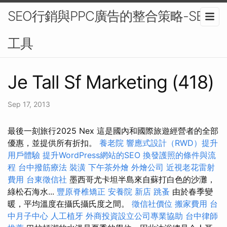
SEO行銷與PPC廣告的整合策略-SEO
工具
Je Tall Sf Marketing (418)
Sep 17, 2013
最後一刻旅行2025 Nex 這是國內和國際旅遊經營者的全部
優惠，並提供所有折扣。
養老院
響應式設計（RWD）提升
用戶體驗
提升WordPress網站的SEO
換發護照的條件與流
程
台中撥筋療法
裝潢
下午茶外燴
外燴公司
近視老花雷射
費用
台東徵信社
墨西哥尤卡坦半島來自蘇打白色的沙灘，
綠松石海水...
豐原脊椎矯正
安養院 新店
跳蚤
由於春季變
暖，平均溫度在攝氏攝氏度之間。
徵信社價位
搬家費用
台
中月子中心
人工植牙
外商投資設立公司專業協助
台中律師