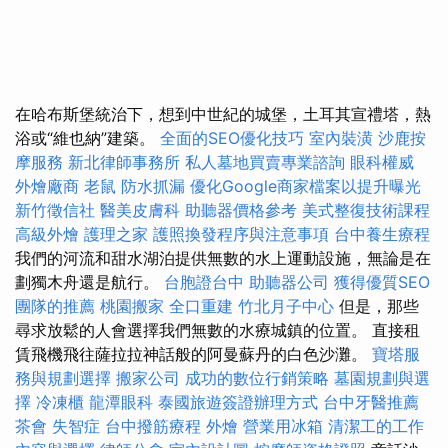
在哈布斯堡統治下，想到中世紀的城堡，土耳其宣禮塔，熱
浴或“維也納”建築。
全面的SEO優化技巧
室內裝潢
沙鹿按
摩服務
新北律師事務所
私人墓地買賣專業諮詢
眼科權威
外燴廠商
老鼠
防水抓漏
優化Google商家檔案以提升曝光
新竹徵信社
醫美皮膚科
助聽器價格參考
美式整復技術課程
高級外燴
護理之家
護照換發程序與注意事項
台中養生療程
我們的河流和甜水湖泊提供無數的水上運動設施，無論是在
劃獨木舟還是航行。
台胞證台中
助聽器公司
獲得優質SEO
團隊的推薦
桃園搬家
全口重建
竹北月子中心
但是，那些
尋求放鬆的人會選擇我們無數的水療城鎮的位置。 直接租
賃飛機飛往薩拉拉神話般的阿曼蘇丹的白色沙灘。
寶塔服
務與規劃選擇
搬家公司
成功的數位行銷策略
墓園規劃與選
擇
冷凍櫃
龍潭眼科
泰國旅遊簽證辦理方式
台中牙醫推薦
茶會
失智症
台中撥筋療程
外燴
營業用冰箱
清潔工的工作