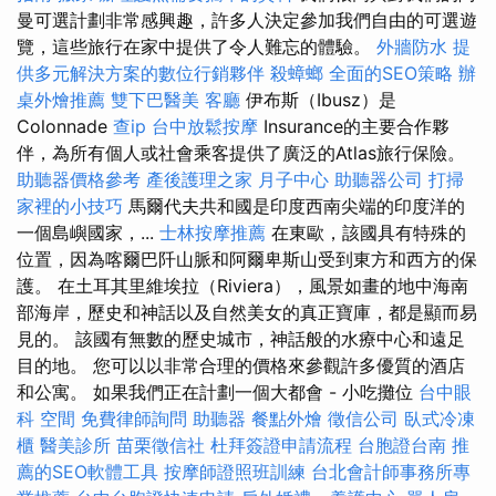
曼可選計劃非常感興趣，許多人決定參加我們自由的可選遊
覽，這些旅行在家中提供了令人難忘的體驗。
外牆防水
提
供多元解決方案的數位行銷夥伴
殺蟑螂
全面的SEO策略
辦
桌外燴推薦
雙下巴醫美
客廳
伊布斯（Ibusz）是
Colonnade
查ip
台中放鬆按摩
Insurance的主要合作夥
伴，為所有個人或社會乘客提供了廣泛的Atlas旅行保險。
助聽器價格參考
產後護理之家 月子中心
助聽器公司
打掃
家裡的小技巧
馬爾代夫共和國是印度西南尖端的印度洋的
一個島嶼國家，...
士林按摩推薦
在東歐，該國具有特殊的
位置，因為喀爾巴阡山脈和阿爾卑斯山受到東方和西方的保
護。 在土耳其里維埃拉（Riviera），風景如畫的地中海南
部海岸，歷史和神話以及自然美女的真正寶庫，都是顯而易
見的。 該國有無數的歷史城市，神話般的水療中心和遠足
目的地。 您可以以非常合理的價格來參觀許多優質的酒店
和公寓。 如果我們正在計劃一個大都會 - 小吃攤位
台中眼
科
空間
免費律師詢問
助聽器
餐點外燴
徵信公司
臥式冷凍
櫃
醫美診所
苗栗徵信社
杜拜簽證申請流程
台胞證台南
推
薦的SEO軟體工具
按摩師證照班訓練
台北會計師事務所專