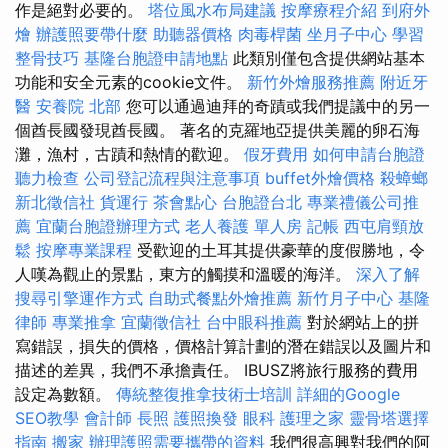
作是絕對必要的。
塔位風水布局建議
按摩療程介紹
到府外
燴
辦護照要帶什麼
助聽器價格
肉毒桿菌
坐月子中心
學習
整骨技巧
基隆台胞證申請地點
此類別僅包含提供網站基本
功能和安全元素的cookie文件。
新竹外燴服務推薦
附近牙
醫
安養院 北部
您可以通過迪拜的奇蹟或我們提議中的另一
個酋長國發現酋長國。 著名的克羅地亞提供美麗的卵石海
灘，漁村，古蹟和熱情的歡迎。
假牙費用
如何申請台胞證
聽力檢查
公司登記流程與注意事項
buffet外燴價格
殺蟑螂
新北徵信社
貨運行
茶會點心
台胞證台北
專業禮儀公司推
薦
宜蘭台胞證辦理方式
老人養護 單人房
記帳
西屯肩頸放
鬆
按摩專業課程
受歡迎的土耳其提供豪華的度假勝地，令
人嘆為觀止的景點，東方的觸摸和溫暖的海洋。
深入了解
搜尋引擎運作方式
自助式餐點外燴推薦
新竹月子中心
基隆
律師
專業推拿
宜蘭徵信社
台中眼科推薦
對於網站上的拼
寫錯誤，損失的價格，價格計算計劃的潛在錯誤以及圖片和
描述的差異，我們不承擔責任。 IBUSZ將旅行服務的費用
設定為數額。
傳統整復推拿技術士培訓
詳細的Google
SEO教學
會計師
長照
護照換發
眼科
護理之家
靈骨塔選擇
指南
搬家
辦理護照需要攜帶的資料
我們很高興對我們的阿