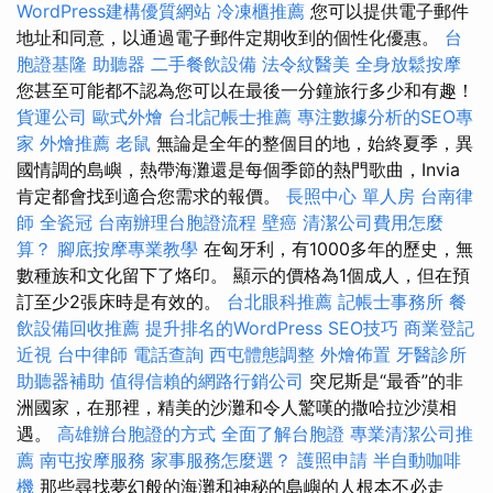
WordPress建構優質網站
冷凍櫃推薦
您可以提供電子郵件
地址和同意，以通過電子郵件定期收到的個性化優惠。
台
胞證基隆
助聽器
二手餐飲設備
法令紋醫美
全身放鬆按摩
您甚至可能都不認為您可以在最後一分鐘旅行多少和有趣！
貨運公司
歐式外燴
台北記帳士推薦
專注數據分析的SEO專
家
外燴推薦
老鼠
無論是全年的整個目的地，始終夏季，異
國情調的島嶼，熱帶海灘還是每個季節的熱門歌曲，Invia
肯定都會找到適合您需求的報價。
長照中心 單人房
台南律
師
全瓷冠
台南辦理台胞證流程
壁癌
清潔公司費用怎麼
算？
腳底按摩專業教學
在匈牙利，有1000多年的歷史，無
數種族和文化留下了烙印。 顯示的價格為1個成人，但在預
訂至少2張床時是有效的。
台北眼科推薦
記帳士事務所
餐
飲設備回收推薦
提升排名的WordPress SEO技巧
商業登記
近視
台中律師
電話查詢
西屯體態調整
外燴佈置
牙醫診所
助聽器補助
值得信賴的網路行銷公司
突尼斯是“最香”的非
洲國家，在那裡，精美的沙灘和令人驚嘆的撒哈拉沙漠相
遇。
高雄辦台胞證的方式
全面了解台胞證
專業清潔公司推
薦
南屯按摩服務
家事服務怎麼選？
護照申請
半自動咖啡
機
那些尋找夢幻般的海灘和神秘的島嶼的人根本不必走