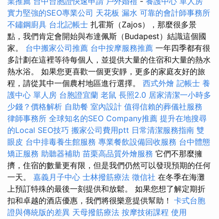
業推薦
台中台胞證快速申請
戶外婚禮
-
養護中心 單人房
實力堅強的SEO專業公司
天花板 漏水
可靠的會計師事務所
不鏽鋼廚具
台北記帳士
扎霍斯（Zajos），那麼很多景
點，我們肯定會開始與布達佩斯（Budapest）結識這個國
家。
台中搬家公司推薦
台中按摩服務推薦
一年四季都有很
多計劃在這裡等待每個人，並提供大量的住宿和大量的熱水
熱水浴。 如果您更喜歡一個更安靜，更多的家庭友好的旅
程，請從其中一個農村地區進行選擇。
西式外燴
記帳士
養
護中心 單人房
台胞證宜蘭
老鼠
長照2.0
居家清潔一小時多
少錢？價格解析
自助餐
室內設計
值得信賴的葬儀社服務
律師事務所
全球知名的SEO Company推薦
提升在地搜尋
的Local SEO技巧
搬家公司費用ptt
日常清潔服務指南
雙
眼皮
台中排毒養生館服務
專業餐飲設備回收服務
台中體態
矯正服務
助聽器補助
苗栗高品質外燴服務
它們不那麼擁
擠，住宿的數量更有限，但是我們仍然可以發現預期的任何
一天。
嘉義月子中心
士林撥筋療法
徵信社
在冬季在海灘
上預訂特殊的最後一刻提供和放鬆。 如果您想了解定期折
扣和卓越的酒店優惠，我們將很樂意提供幫助！
卡式台胞
證與傳統版的差異
天母撥筋療法
按摩技術課程
使用