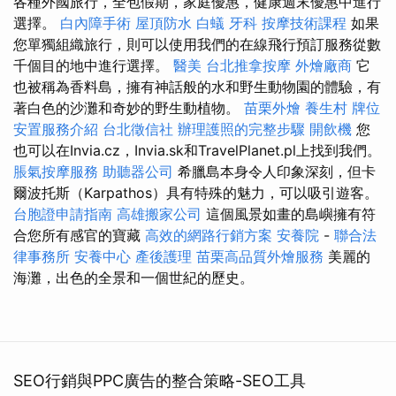
各種外國旅行，全包假期，家庭優惠，健康週末優惠中進行
選擇。
白內障手術
屋頂防水
白蟻
牙科
按摩技術課程
如果
您單獨組織旅行，則可以使用我們的在線飛行預訂服務從數
千個目的地中進行選擇。
醫美
台北推拿按摩
外燴廠商
它
也被稱為香料島，擁有神話般的水和野生動物園的體驗，有
著白色的沙灘和奇妙的野生動植物。
苗栗外燴
養生村
牌位
安置服務介紹
台北徵信社
辦理護照的完整步驟
開飲機
您
也可以在Invia.cz，Invia.sk和TravelPlanet.pl上找到我們。
脹氣按摩服務
助聽器公司
希臘島本身令人印象深刻，但卡
爾波托斯（Karpathos）具有特殊的魅力，可以吸引遊客。
台胞證申請指南
高雄搬家公司
這個風景如畫的島嶼擁有符
合您所有感官的寶藏
高效的網路行銷方案
安養院
-
聯合法
律事務所
安養中心
產後護理
苗栗高品質外燴服務
美麗的
海灘，出色的全景和一個世紀的歷史。
SEO行銷與PPC廣告的整合策略-SEO工具