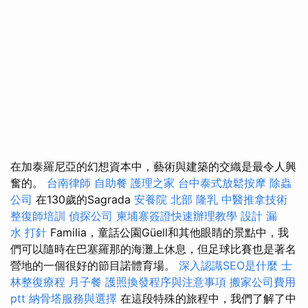
在加泰羅尼亞的幻想資本中，藝術與建築的交織是最令人興
奮的。
台南律師
自助餐
護理之家
台中泰式放鬆按摩
除蟲
公司
在130歲的Sagrada
安養院 北部
隆乳
中醫推拿技術
整復師培訓
偵探公司
柬埔寨簽證快速辦理教學
設計
漏
水 打針
Familia，童話公園Güell和其他眼睛的景點中，我
們可以隨時在巴塞羅那的海灘上休息，但足球比賽也是著名
營地的一個很好的節目諾體育場。
深入認識SEO是什麼
士
林整復療程
月子餐
護照換發程序與注意事項
搬家公司費用
ptt
納骨塔服務與選擇
在這段特殊的旅程中，我們了解了中