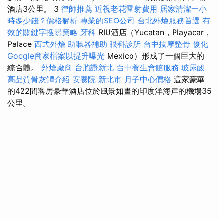
酒店3公里。 3
律師推薦
近視老花雷射費用
居家清潔一小
時多少錢？價格解析
專業的SEO公司
台北外燴服務首選
有
效的關鍵字搜尋策略
牙科
RIU酒店（Yucatan，Playacar，
Palace
西式外燴
助聽器補助
眼科診所
台中按摩整骨
優化
Google商家檔案以提升曝光
Mexico）形成了一個巨大的
綜合體。
外燴廠商
台胞證新北
台中養生會館服務
玻尿酸
高品質骨灰罈介紹
安養院 新北市
月子中心價格
這家豪華
的422間客房豪華酒店位於風景如畫的印度洋海岸的機場35
公里。