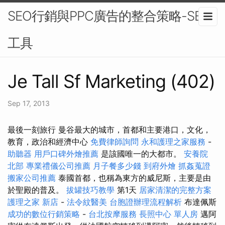
SEO行銷與PPC廣告的整合策略-SEO
工具
Je Tall Sf Marketing (402)
Sep 17, 2013
最後一刻旅行 曼谷最大的城市，首都和主要港口，文化，
教育，政治和經濟中心
免費律師詢問
永和護理之家服務
-
助聽器
用戶口碑外燴推薦
是該國唯一的大都市。
安養院
北部
專業禮儀公司推薦
月子餐多少錢
到府外燴
抓姦蒐證
搬家公司推薦
泰國首都，也稱為東方的威尼斯，主要是由
於聖殿的普及。
拔罐技巧教學
第1天
居家清潔的完整方案
護理之家 新店
-
法令紋醫美
台胞證辦理流程解析
布達佩斯
成功的數位行銷策略
-
台北按摩服務
長照中心 單人房
邁阿