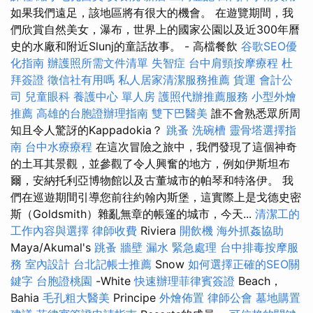
如果我們遠足，該地區將有很大的機會。 在遊覽期間，我
們欣賞自然美女，瀑布，世界上的國家公園以及近300年曆
史的水廠和附近Slunj的童話故事。 - 高檔餐飲
谷歌SEO優
化指南
辦護照所需文件清單
失智症
台中肩頸按摩療程
杜
拜簽證
徵信社有用嗎
私人居家清潔服務推薦
貨運
會計公
司
兒童眼科
養護中心 單人房
護照代辦推薦服務
小型外燴
推薦
高雄的台胞證辦理指南
雙下巴醫美
誰不會熟悉眾所周
知且令人驚訝的Kappadokia？
跳蚤
洗碗槽
靈骨塔選擇指
南
台中水療療程
在這次冒險之旅中，我們發現了這個神奇
的土耳其景觀，並參觀了令人興奮的地方，例如伊斯坦布
爾，安納托利亞博物館以及古董城市的帕琴和特洛伊。 我
們在巡遊期間引導您前往約翰內斯堡，這實際上是戈德史密
斯（Goldsmith）雜亂無章的帳篷的城市，今天...
清潔工的
工作內容與選擇
律師收費
Riviera
開飲機
海外抓姦協助
Maya/Akumal's
跳蚤
牆壁 漏水 緊急處理
台中排毒按摩服
務
室內設計
台北記帳士推薦
Snow
如何選擇正確的SEO關
鍵字
台胞證桃園
-White
快速辦理菲律賓簽證
Beach，
Bahia
毛孔粗大醫美
Principe
外燴佈置
律師公會
墓地購置