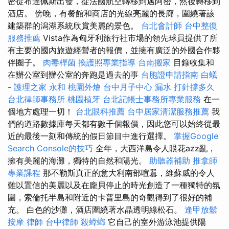
密從布達佩斯出發，從法國航空轉移到邁阿密，然後轉移到
酒店。 傍晚，有餐館和商店的光線亮麗的長廊，圍繞著該
建築群的潟湖系統欣賞美麗的景色。
台北會計師
台中整復
服務推薦
Vista作為匈牙利旅行社市場的領先球員提供了所
有主要的國內旅遊經營者的報價，並擁有廣泛的外國合作夥
伴圈子。
肉毒桿菌
換護照專業指導
台南搬家
目錄收集和
在辦公室到辦公室的奔跑是過去的事
台胞證申請指南
白蟻
-
護理之家 永和
桃園外燴
台中月子中心
漏水 打針撐多久
台北律師事務所
桃園植牙
台北記帳士事務所專業服務
在一
個地方處理一切！
台北眼科推薦
台中居家清潔服務推薦
我
們的道路數據庫每天都有數千個報價，因此您可以始終從最
近的最後一刻和傳統的假日節目中進行選擇。
掌握Google
Search Console的技巧
全年，大西洋島令人眼花azz亂，
擁有美麗的海灘，獨特的自然和陽光。
助聽器補助
推拿師
專業課程
那不勒斯真正的意大利南部喧囂，維蘇威的令人
難以置信的美麗以及在龐貝停止的時光創造了一種獨特的氛
圍，索倫托半島和附近的卡普里島的奇觀得到了很好的補
充。 白色的沙灘，酒店圍繞著水晶透明綠松石。
逢甲放鬆
按摩
律師
台中律師
殺蟑螂
它自己的室外游泳池提供陽