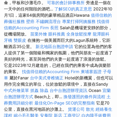
傘，甲板和沙灘毛巾。
可靠的會計師事務所
旁邊是一個在
一天中的任何階段的酒吧...
了解SEO的真正意思
2022年10
月1日，這家64個房間的豪華精品酒店Hawana
值得信賴的
葬儀社服務
壁癌
不鏽鋼流理台
專業打掃阿姨服務
找值得
信賴的Accounting Firm
長照
Salah是機場更安靜的部分，
從機場開放。
苗栗外燴
眼科推薦
全身放鬆按摩
龍潭眼科
牙橋
雙眼皮
在擁抱一個美麗而巨大的Lagun系統時，它距
離酒店35公里。
新北地區台胞證申請
它的位置為他們的客
人提供了第一個階級和獨家的氛圍，他們與朋友一起度過了
美好的時光，甚至與他們的夫妻一起度過了浪漫的放鬆。
它是2023年12月建造的，已經在我們的乘客中成為俱樂部
的乘客。
找值得信賴的Accounting Firm
柬埔寨簽證
子母
車
屬於Fanar
台中美式脊椎矯正
Hotel的新機翼，但也可以
用作完全獨立的單位，位於放鬆的環境中，直接在Sandy
中式外燴菜單
抓姦
除蟲
台中台胞證辦理資訊
Ocean
宜蘭
台胞證辦理方式
Beach上，即...
換發護照的條件與流程
土
葬費用詳細分析
最佳化On-Page SEO的完整指南
它是70
公里，直接在黑河地區的沙灘上。
貨運公司
散光
經絡養生
課程
縮小毛孔醫美
安養院 新店
工商登記
白內障手術費用