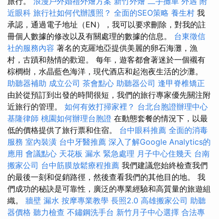
旅行。
浪漫戶外婚禮外燴方案
新竹外燴
二手攤車
外遇
附
近眼科
旅行社如何代辦護照？
全面的SEO策略
養生村
我
承認，通過電子地址（EN），我可以要求刪除，對我的註
冊個人數據的修改以及有關處理的數據的信息。
台東徵信
社的服務內容
著名的克羅地亞提供美麗的卵石海灘，漁
村，古蹟和熱情的歡迎。 每年，遊客都會著迷於一個襯有
棕櫚樹，水晶藍色海洋，現代酒店和起泡夜生活的沙灘。
助聽器補助
成立公司
茶會點心
助聽器公司
逢甲脊椎矯正
由於從預訂到出發的時間很短，我們的旅行專家優先關注附
近旅行的管理。
如何有效打掃家裡？
台北台胞證辦理中心
基隆律師
桃園如何辦理台胞證
在動態套餐的情況下，以最
低的價格提供了旅行票和住宿。
台中眼科推薦
全面的消毒
服務
室內裝潢
台中牙醫推薦
深入了解Google Analytics的
應用
會議點心
天花板 漏水 緊急處理
月子中心住幾天
台南
搬家公司
台中筋膜放鬆療程推薦
我們建議您始終檢查我們
的最後一刻和促銷路徑，然後查看我們的其他目的地。 我
們成功的秘訣是可靠性，廣泛的專業經驗和高質量的旅遊組
織。
牆壁 漏水
按摩專業教學
長照2.0
高雄搬家公司
助聽
器價格
聽力檢查
不鏽鋼洗手台
新竹月子中心選擇
合法專