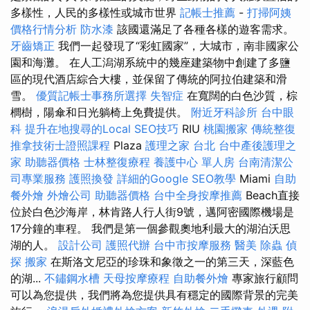
多樣性，人民的多樣性或城市世界
記帳士推薦
-
打掃阿姨
價格行情分析
防水漆
該國還滿足了各種各樣的遊客需求。
牙齒矯正
我們一起發現了“彩虹國家”，大城市，南非國家公
園和海灘。 在人工潟湖系統中的幾座建築物中創建了多鹽
區的現代酒店綜合大樓，並保留了傳統的阿拉伯建築和滑
雪。
優質記帳士事務所選擇
失智症
在寬闊的白色沙質，棕
櫚樹，陽傘和日光躺椅上免費提供。
附近牙科診所
台中眼
科
提升在地搜尋的Local SEO技巧
RIU
桃園搬家
傳統整復
推拿技術士證照課程
Plaza
護理之家 台北
台中產後護理之
家
助聽器價格
士林整復療程
養護中心 單人房
台南清潔公
司專業服務
護照換發
詳細的Google SEO教學
Miami
自助
餐外燴
外燴公司
助聽器價格
台中全身按摩推薦
Beach直接
位於白色沙海岸，林肯路人行人街9號，邁阿密國際機場是
17分鐘的車程。 我們是第一個參觀奧地利最大的湖泊沃思
湖的人。
設計公司
護照代辦
台中市按摩服務
醫美
除蟲
偵
探
搬家
在斯洛文尼亞的珍珠和象徵之一的第三天，深藍色
的湖...
不鏽鋼水槽
天母按摩療程
自助餐外燴
專家旅行顧問
可以為您提供，我們將為您提供具有穩定的國際背景的完美