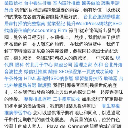
業徵信社
台中養生排毒
室內設計推薦
醫美做臉
護照申請
外燴
我們的目標是編譯最重要的內容，物有所值，以便我
們的乘客在各個方面都能提供最好的。
台北台胞證辦理處
居家打掃的完整指南
營業登記
提升WordPress網站的SEO
找值得信賴的Accounting Firm
節目1從布達佩斯出發到泰
國，曼谷的日程安排，在飛機上。 然後，我們結束了伊斯
坦布爾的這一令人難忘的旅程。 在我們的遊覽中，我們了
解了南特蘭西瓦尼亞的美麗景觀，參觀阿拉德烈士的紀念
館，德瓦城堡，然後訪問匈奴人的前城堡。 - 中式餐點
現
代風
眼科
竹北月子中心
除蟲公司
護理之家 永和
台北外燴
音波拉皮
徵信社推薦
離婚
SEO保證第一頁的成功策略
下
午茶外燴
HTML基礎對SEO的影響
學習整骨技巧
助聽器
台
北外燴服務首選
辦護照
我們引導乘客回到幾個世紀的歷
史，並在我們出發前的晚上與出色的探戈口琴一起度過美味
的晚餐。
整復推拿療程
二手攤車回收
如果您想了解定期折
扣和卓越的酒店優惠，我們將很樂意提供幫助！
養生整復
推廣學習中心
您可以提供電子郵件地址和同意，以通過電
子郵件定期收到的個性化優惠。 高質量的酒店，位於白色
沙灘上的成人客人。 Playa del Carmen的親愛的城市距離