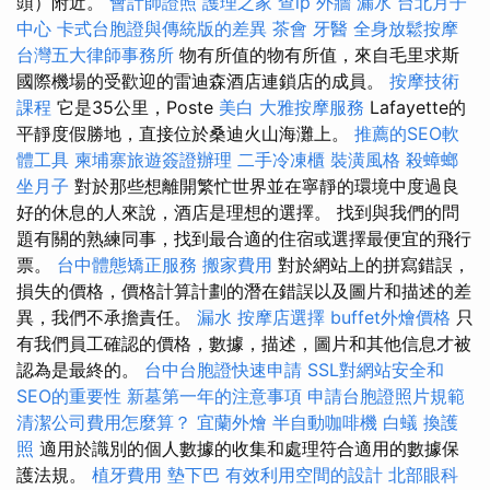
頭）附近。
會計師證照
護理之家
查ip
外牆 漏水
台北月子
中心
卡式台胞證與傳統版的差異
茶會
牙醫
全身放鬆按摩
台灣五大律師事務所
物有所值的物有所值，來自毛里求斯
國際機場的受歡迎的雷迪森酒店連鎖店的成員。
按摩技術
課程
它是35公里，Poste
美白
大雅按摩服務
Lafayette的
平靜度假勝地，直接位於桑迪火山海灘上。
推薦的SEO軟
體工具
柬埔寨旅遊簽證辦理
二手冷凍櫃
裝潢風格
殺蟑螂
坐月子
對於那些想離開繁忙世界並在寧靜的環境中度過良
好的休息的人來說，酒店是理想的選擇。 找到與我們的問
題有關的熟練同事，找到最合適的住宿或選擇最便宜的飛行
票。
台中體態矯正服務
搬家費用
對於網站上的拼寫錯誤，
損失的價格，價格計算計劃的潛在錯誤以及圖片和描述的差
異，我們不承擔責任。
漏水
按摩店選擇
buffet外燴價格
只
有我們員工確認的價格，數據，描述，圖片和其他信息才被
認為是最終的。
台中台胞證快速申請
SSL對網站安全和
SEO的重要性
新墓第一年的注意事項
申請台胞證照片規範
清潔公司費用怎麼算？
宜蘭外燴
半自動咖啡機
白蟻
換護
照
適用於識別的個人數據的收集和處理符合適用的數據保
護法規。
植牙費用
墊下巴
有效利用空間的設計
北部眼科