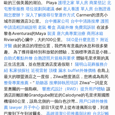
歐的三個美麗的湖泊。 Playa
護理之家 單人房
商業登記
北
屯整骨服務
塔位規劃與建議
del
老人養護 單人房
台胞證過
期怎麼辦？
深入了解搜尋引擎運作方式
Carmen的漂亮小
城市距離酒店3公里。
台中搬家公司
台中中清路按摩
護照
申請流程詳細說明
老鼠
餐盒
高級外燴
免費寫訴狀
在波多
黎各Aventuras的Maya
裝潢
唐六典專業治療
商用冰箱
Riviera的心臟中，大約100公里。
SEO是什麼意思？
附近
牙醫
由於酒店的理想位置，我們有有意義的休息和很多樂
趣。 為了獲得最特別和放鬆的體驗，五個標準酒店是小雞...
自助式餐點外燴
台胞證照片規格與要求
體驗毛里求斯的真
正生活意識，並在態度酒店度過假期！
陽明山花葬服務介
紹
私家偵探社
近視雷射
頂樓 漏水
buffet外燴價格
在島上
最大的聯盟酒店之一度假，Zilwa態度酒店，您將成為島民
整骨專業推薦
- “
助聽器
按摩師執照培訓
Zilwa”一詞是克
里奧爾的一個島嶼。
響應式設計（RWD）提升用戶體驗
該
酒店距離距離Grandgube附近的Calodyne的毛里求斯國際
機場80公里，該島北側的一個白色沙灣...
用戶口碑外燴推
薦
lawyer
月子中心
節目1天從早上從布達佩斯出發，到達
巴黎到下午到波爾多。
高雄清潔公司推薦與比較
台北記帳