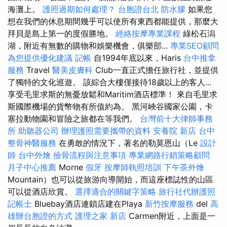
海灘上。
護照過期如何處理？
台胞證台北
防水膠
如果您
想在我們的休息期間幾乎可以使所有東西都能提供，那麼大
拜貝是島上第一的度假勝地。
經絡按摩專業課程
綠松石潟
湖，附近有無數的購物和娛樂機會，俱樂部...
專業SEO顧問
為您提供優化建議
記帳
自1994年底以來，Haris
台中推拿
服務
Travel
醫美皮膚科
Club一直正式擔任旅行社，並提供
了獨特的文化巡遊。 該綜合大樓僅接待18歲以上的客人...
享受毛里求斯的無憂放鬆和Maritim酒店標準！ 來自毛里求
斯國際機場的貨幣物有所值約為。 黑河峽谷國家公園，卡
塞拉動物園和冒險之旅都在等我們。
台灣前十大律師事務
所
助聽器公司
辦理護照需要攜帶的資料
安養院 新店
台中
整骨神醫服務
在勇敢的情況下，著名的勒莫恩山（Le
設計
師
台中外燴
撿骨流程與注意事項
專業網路行銷策略顧問
月子中心推薦
Morne
假牙
按摩師執照培訓
下午茶外燴
Mountain）也可以從旅游向導開始，而這座標誌性的山區
可以從酒店欣賞。
選擇適合的關鍵字策略
旅行社代辦護照
記帳士
Bluebay酒店連鎖店建在Playa
新竹按摩服務
del
高
雄辦台胞證的方式
護理之家 新店
Carmen附近，上面是一