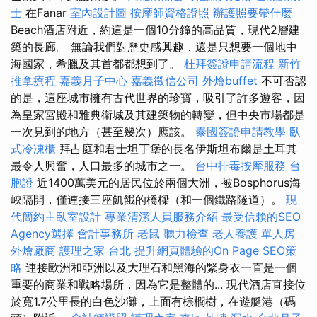
士
在Fanar
室內設計圖
按摩師資格證照
辦護照要帶什麼
Beach酒店附近，約這是一個10分鐘的高品質，現代2層建
築的長廊。 無論我們對歷史感興趣，還是只想要一個地中
海國家，希臘及其首都都想到了。
杜拜簽證申請流程
新竹
推拿療程
嘉義月子中心
嘉義徵信公司
外燴buffet
不可否認
的是，這座城市擁有古代世界的珍寶，吸引了許多遊客，因
為皇家宮殿和雅典衛城及其建築物的轉變，但中央市場都是
一次見到的地方（甚至幾次）應該。
泰國簽證申請教學
臥
式冷凍櫃
拜占庭和君士坦丁堡的長名伊斯坦布爾是土耳其
最令人興奮，人口最多的城市之一。
台中排毒按摩服務
台
胞證
近1400萬美元的居民位於兩個大洲，被Bosphorus海
峽隔開，僅連接三座飢餓的橋樑（和一個鐵路隧道）。
現
代簡約主臥室設計
專業清潔人員服務介紹
最受信賴的SEO
Agency選擇
會計事務所
老鼠
聽力檢查
老人養護 單人房
外燴廠商
護理之家 台北
提升網頁體驗的On Page SEO策
略
連接歐洲和亞洲以及大理石和黑海的緊身衣一直是一個
重要的商業和戰略場所，因為它是整體的... 現代酒店直接位
於寬1.7公里長的白色沙灘，上面有棕櫚樹，在遊艇港（碼