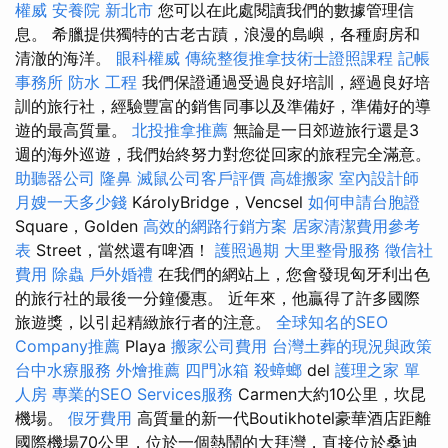
權威
安養院 新北市
您可以在此處閱讀我們的數據管理信
息。 希臘提供獨特的古老古蹟，浪漫的島嶼，各種廚房和
清澈的海洋。
眼科權威
傳統整復推拿技術士證照課程
記帳
事務所
防水 工程
我們保證通過受過良好培訓，經過良好培
訓的旅行社，經驗豐富的銷售同事以及準備好，準備好的導
遊的最高質量。
北投推拿推薦
無論是一日郊遊旅行還是3
週的海外巡遊，我們始終努力對您從回家的旅程完全滿意。
助聽器公司
隆鼻
滅鼠公司客戶評價
高雄搬家
室內設計師
月嫂一天多少錢
KárolyBridge，Vencsel
如何申請台胞證
Square，Golden
高效的網路行銷方案
居家清潔費用參考
表
Street，當然還有啤酒！
護照過期
大里整骨服務
徵信社
費用
除蟲
戶外婚禮
在我們的網站上，您會發現匈牙利出色
的旅行社的最後一分鐘優惠。 近年來，他贏得了許多國際
旅遊獎，以引起精緻旅行者的注意。
全球知名的SEO
Company推薦
Playa
搬家公司費用
台灣土葬的現況與政策
台中水療服務
外燴推薦
四門冰箱
殺蟑螂
del
護理之家 單
人房
專業的SEO Services服務
Carmen大約10公里，坎昆
機場。
假牙費用
高質量的新一代Boutikhotel豪華酒店距離
國際機場70公里，位於一個熱鬧的大拜灣，直接位於桑迪