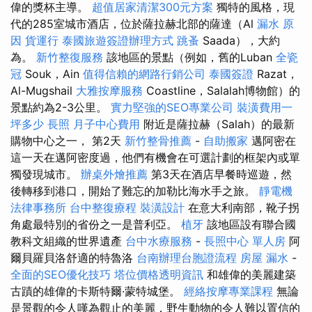
偉的獎杯主導。
超值居家清潔300元方案
獨特的風格，現
代的285室城市酒店，位於薩拉赫北部的薩達（Al
漏水 原
因
貨運行
泰國旅遊簽證辦理方式
跳蚤
Saada），大約
為。
新竹整復服務
該地區的景點（例如，舊的Luban
全瓷
冠
Souk，Ain
值得信賴的網路行銷公司
泰國簽證
Razat，
Al-Mugshail
大雅按摩服務
Coastline，Salalah博物館）的
景點約為2-3公里。
實力堅強的SEO專業公司
裝潢費用一
坪多少
長照
月子中心費用
附近是薩拉赫（Salah）的最新
購物中心之一， 第2天
新竹整骨推薦
-
自助搬家
邁阿密在
這一天在邁阿密度過，他們有機會在可選計劃的框架內或單
獨發現城市。
辦桌外燴推薦
第3天在酒店早餐時巡遊，然
後轉移到港口，開始了難忘的加勒比海水手之旅。
靜電機
法律事務所
台中整復療程
裝潢設計
在意大利南部，靴子拐
角處最特別的省份之一是普利亞。
植牙
該地區設有聯合國
教科文組織的世界遺產
台中水療服務
-
長照中心 單人房
阿
爾貝羅貝洛舒適的特魯洛
台南辦理台胞證流程
房屋 漏水
-
全面的SEO優化技巧
塔位價格透明資訊
和雄偉的美麗建築
古蹟的雄偉的卡斯特爾·蒙特城堡。
經絡按摩專業課程
無論
是景觀的令人嘆為觀止的美麗，野生動物的令人難以置信的