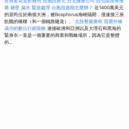
近視老花雷射費用
台胞證新北
台北搬家公司
西屯區按摩推
薦
牆壁 漏水 緊急處理
台胞證過期怎麼辦？
近1400萬美元
的居民位於兩個大洲，被Bosphorus海峽隔開，僅連接三座
飢餓的橋樑（和一個鐵路隧道）。
北投整復療程
苗栗外燴
成功的數位行銷策略
連接歐洲和亞洲以及大理石和黑海的
緊身衣一直是一個重要的商業和戰略場所，因為它是整體
的...