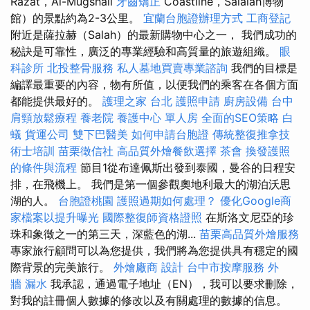
Razat，Al-Mugshail
牙齒矯正
Coastline，Salalah博物
館）的景點約為2-3公里。
宜蘭台胞證辦理方式
工商登記
附近是薩拉赫（Salah）的最新購物中心之一， 我們成功的
秘訣是可靠性，廣泛的專業經驗和高質量的旅遊組織。
眼
科診所
北投整骨服務
私人墓地買賣專業諮詢
我們的目標是
編譯最重要的內容，物有所值，以便我們的乘客在各個方面
都能提供最好的。
護理之家 台北
護照申請
廚房設備
台中
肩頸放鬆療程
養老院
養護中心 單人房
全面的SEO策略
白
蟻
貨運公司
雙下巴醫美
如何申請台胞證
傳統整復推拿技
術士培訓
苗栗徵信社
高品質外燴餐飲選擇
茶會
換發護照
的條件與流程
節目1從布達佩斯出發到泰國，曼谷的日程安
排，在飛機上。 我們是第一個參觀奧地利最大的湖泊沃思
湖的人。
台胞證桃園
護照過期如何處理？
優化Google商
家檔案以提升曝光
國際整復師資格證照
在斯洛文尼亞的珍
珠和象徵之一的第三天，深藍色的湖...
苗栗高品質外燴服務
專家旅行顧問可以為您提供，我們將為您提供具有穩定的國
際背景的完美旅行。
外燴廠商
設計
台中市按摩服務
外
牆 漏水
我承認，通過電子地址（EN），我可以要求刪除，
對我的註冊個人數據的修改以及有關處理的數據的信息。