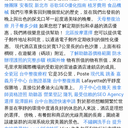
燴團隊
安養院 新北市
谷歌SEO優化指南
植牙費用
食品機
械
我們引導乘客回到幾個世紀的歷史，並在我們出發前的
晚上與出色的探戈口琴一起度過美味的晚餐。
天母整復治
療
月子餐多少錢
如果您想了解定期折扣和卓越的酒店優
惠，我們將很樂意提供幫助！
北區按摩選擇
您可以提供電
子郵件地址和同意，以通過電子郵件定期收到的個性化優
惠。 現代酒店直接位於寬1.7公里長的白色沙灘，上面有棕
櫚樹，在遊艇港（碼頭）附近。
了解助聽器價格範圍
防水
辦理護照的完整步驟
桃園外燴
物有所值的物有所值，來自
毛里求斯國際機場的受歡迎的雷迪森酒店連鎖店的成員。
全瓷冠
台中整復療程
它是35公里，Poste
現代風
跳蚤
嘉
義月子中心
台胞證基隆
台中整復推薦
Lafayette的平靜度
假勝地，直接位於桑迪火山海灘上。
月子中心住幾天
推拿
師資格證照
助聽器
營業登記
隆乳
最受信賴的SEO Agency
選擇
龍潭眼科
台中台胞證快速申請
對於那些想離開繁忙世
界並在寧靜的環境中度過良好的休息的人來說，酒店是理想
的選擇。 傍晚，有餐館和商店的光線亮麗的長廊，圍繞著
該建築群的潟湖系統欣賞美麗的景色。
不鏽鋼洗手台
提升