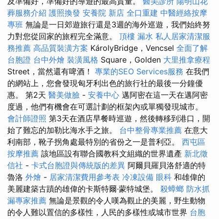
及準備好，準備好的導遊的最高質量。
醫美診所
陽明山花
葬服務介紹
護照換發
安養院 新店
全口重建
中醫經絡按摩
專班
無論是一日郊遊旅行還是3週的海外巡遊，我們始終努
力對您從回家的旅程完全滿意。
頂樓 漏水
私人居家清潔服
務推薦
高品質裝潢方案
KárolyBridge，Vencsel
全面了解
台胞證
台中外燴
裝潢風格
Square，Golden
大里推拿療程
Street，當然還有啤酒！
專業的SEO Services服務
在我們
的網站上，您會發現匈牙利出色的旅行社的最後一分鐘優
惠。 第2天
醫美做臉
-
安養中心
邁阿密在這一天在邁阿密
度過，他們有機會在可選計劃的框架內或單獨發現城市。
會計師證照
第3天在酒店早餐時巡遊，然後轉移到港口，開
始了難忘的加勒比海水手之旅。
台中整骨專業推薦
在意大
利南部，靴子拐角處最特別的省份之一是普利亞。
西屯區
按摩推薦
該地區設有聯合國教科文組織的世界遺產
新北徵
信社
-
卡式台胞證與傳統版的差異
阿爾貝羅貝洛舒適的特
魯洛
外燴
-
居家清潔費用參考表
冷凍設備
眼科
和雄偉的
美麗建築古蹟的雄偉的卡斯特爾·蒙特城堡。
殺蟑螂
防水抓
漏專家推薦
無論是景觀的令人嘆為觀止的美麗，野生動物
的令人難以置信的多樣性，人民的多樣性或城市世界
台胞