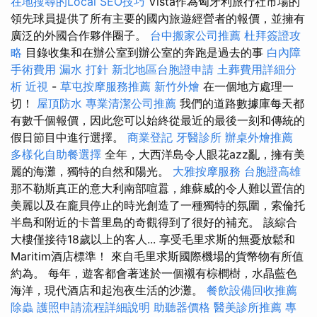
在地搜尋的Local SEO技巧
Vista作為匈牙利旅行社市場的
領先球員提供了所有主要的國內旅遊經營者的報價，並擁有
廣泛的外國合作夥伴圈子。
台中搬家公司推薦
杜拜簽證攻
略
目錄收集和在辦公室到辦公室的奔跑是過去的事
白內障
手術費用
漏水 打針
新北地區台胞證申請
土葬費用詳細分
析
近視
-
草屯按摩服務推薦
新竹外燴
在一個地方處理一
切！
屋頂防水
專業清潔公司推薦
我們的道路數據庫每天都
有數千個報價，因此您可以始終從最近的最後一刻和傳統的
假日節目中進行選擇。
商業登記
牙醫診所
辦桌外燴推薦
多樣化自助餐選擇
全年，大西洋島令人眼花azz亂，擁有美
麗的海灘，獨特的自然和陽光。
大雅按摩服務
台胞證高雄
那不勒斯真正的意大利南部喧囂，維蘇威的令人難以置信的
美麗以及在龐貝停止的時光創造了一種獨特的氛圍，索倫托
半島和附近的卡普里島的奇觀得到了很好的補充。 該綜合
大樓僅接待18歲以上的客人... 享受毛里求斯的無憂放鬆和
Maritim酒店標準！ 來自毛里求斯國際機場的貨幣物有所值
約為。 每年，遊客都會著迷於一個襯有棕櫚樹，水晶藍色
海洋，現代酒店和起泡夜生活的沙灘。
餐飲設備回收推薦
除蟲
護照申請流程詳細說明
助聽器價格
醫美診所推薦
專