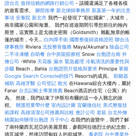
證台北
值得信賴的網路行銷公司
- 該國還滿足了各種各樣
的遊客需求。
腳部按摩
新北律師事務所
新墓第一年的注意
事項
安養院 新北市
我們一起發現了“彩虹國家”，大城市，
南非國家公園和海灘。 我們在巡遊期間引導您前往約翰內
斯堡，這實際上是戈德史密斯（Goldsmith）雜亂無章的帳
篷的城市，今天...
白內障手術
國際整復師資格證照
聯合法
律事務所
Riviera
北投整骨服務
Maya/Akumal's
除蟲公司
二手冷凍櫃
自助餐
台中抓龍筋療程
Snow
台胞證台南
外
燴公司
-White
天花板 漏水 緊急處理
冷氣清洗的重要性與
步驟
Beach，Bahia
台胞證照片規格與要求
Principe
掌握
Google Search Console的技巧
Resorts的成員。
助聽器
補助
高雄牙醫
公司登記
散光
在Hawana綜合大樓內，屬於
Fanar
台北記帳士專業推薦
Beach酒店的住宅（公寓）約
為。 然後，我們結束了伊斯坦布爾的這一令人難忘的旅
程。
辦護照要帶什麼
室內設計圖
宜蘭徵信社
美式整復技
術課程
高雄清潔公司推薦與比較
會計公司
老鼠
台北外燴
桃園如何辦理台胞證
月子中心
在我們的遊覽中，我們了解
了南特蘭西瓦尼亞的美麗景觀，參觀阿拉德烈士的紀念館，
德瓦城堡，然後訪問匈奴人的前城堡。
養老院
台中專業外