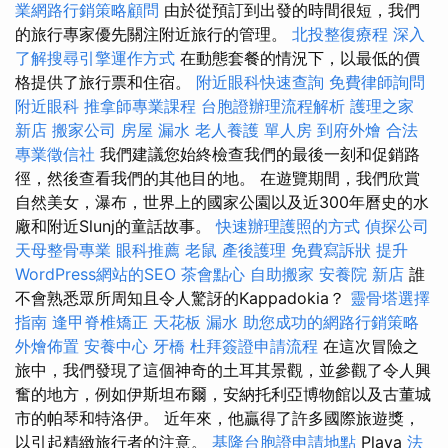
業網路行銷策略顧問
由於從預訂到出發的時間很短，我們
的旅行專家優先關注附近旅行的管理。
北投整復療程
深入
了解搜尋引擎運作方式
在動態套餐的情況下，以最低的價
格提供了旅行票和住宿。
附近眼科快速查詢
免費律師詢問
附近眼科
推拿師專業課程
台胞證辦理流程解析
護理之家
新店
搬家公司
房屋 漏水
老人養護 單人房
到府外燴
合法
專業徵信社
我們建議您始終檢查我們的最後一刻和促銷路
徑，然後查看我們的其他目的地。 在遊覽期間，我們欣賞
自然美女，瀑布，世界上的國家公園以及近300年曆史的水
廠和附近Slunj的童話故事。
快速辦理護照的方式
偵探公司
天母整骨專業
眼科推薦
老鼠
產後護理
免費寫訴狀
提升
WordPress網站的SEO
茶會點心
自助搬家
安養院 新店
誰
不會熟悉眾所周知且令人驚訝的Kappadokia？
靈骨塔選擇
指南
逢甲脊椎矯正
天花板 漏水
助您成功的網路行銷策略
外燴佈置
安養中心
牙橋
杜拜簽證申請流程
在這次冒險之
旅中，我們發現了這個神奇的土耳其景觀，並參觀了令人興
奮的地方，例如伊斯坦布爾，安納托利亞博物館以及古董城
市的帕琴和特洛伊。 近年來，他贏得了許多國際旅遊獎，
以引起精緻旅行者的注意。
基隆台胞證申請地點
Playa
法