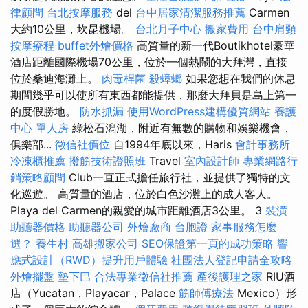
律顧問
台北按摩服務
del
台中居家清潔服務推薦
Carmen
大約10公里，坎昆機場。
台北月子中心
搬家費用
台中肩頸
按摩療程
buffet外燴價格
高質量的新一代Boutikhotel豪華
酒店距離國際機場70公里，位於一個熱鬧的大拜灣，直接
位於桑迪海灘上。
肉毒桿菌
殺蟑螂
如果您想在我們的休息
期間幾乎可以使所有東西都能提供，那麼大拜貝是島上第一
的度假勝地。
防水抓漏
使用WordPress建構優質網站
養護
中心 單人房
綠松石潟湖，附近有無數的購物和娛樂機會，
俱樂部...
徵信社價位
自1994年底以來，Haris
會計事務所
冷凍櫃推薦
撥筋技術證照班
Travel
室內設計師
專業網路行
銷策略顧問
Club一直正式擔任旅行社，並提供了獨特的文
化巡遊。 高質量的酒店，位於白色沙灘上的成人客人。
Playa del Carmen的親愛的城市距離酒店3公里。 3
裝潢
助聽器價格
助聽器公司
外燴廠商
台胞證
家事服務怎麼
選？
養生村
高雄搬家公司
SEO保證第一頁的成功策略
響
應式設計（RWD）提升用戶體驗
社團法人登記申請全攻略
外燴擺盤
墊下巴
合法專業徵信社推薦
產後護理之家
RIU酒
店（Yucatan，Playacar，Palace
筋師傅療法
Mexico）形