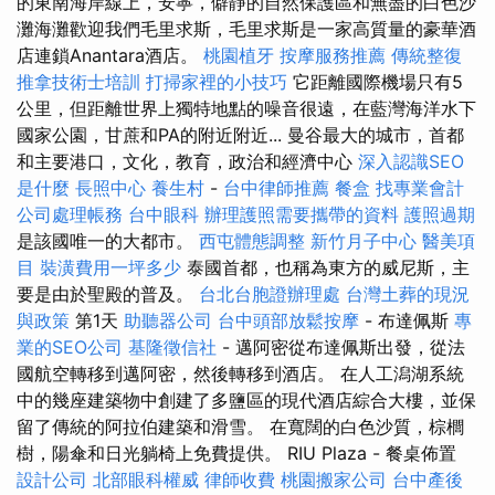
的東南海岸線上，安寧，僻靜的自然保護區和無盡的白色沙
灘海灘歡迎我們毛里求斯，毛里求斯是一家高質量的豪華酒
店連鎖Anantara酒店。
桃園植牙
按摩服務推薦
傳統整復
推拿技術士培訓
打掃家裡的小技巧
它距離國際機場只有5
公里，但距離世界上獨特地點的噪音很遠，在藍灣海洋水下
國家公園，甘蔗和PA的附近附近... 曼谷最大的城市，首都
和主要港口，文化，教育，政治和經濟中心
深入認識SEO
是什麼
長照中心
養生村
-
台中律師推薦
餐盒
找專業會計
公司處理帳務
台中眼科
辦理護照需要攜帶的資料
護照過期
是該國唯一的大都市。
西屯體態調整
新竹月子中心
醫美項
目
裝潢費用一坪多少
泰國首都，也稱為東方的威尼斯，主
要是由於聖殿的普及。
台北台胞證辦理處
台灣土葬的現況
與政策
第1天
助聽器公司
台中頭部放鬆按摩
- 布達佩斯
專
業的SEO公司
基隆徵信社
- 邁阿密從布達佩斯出發，從法
國航空轉移到邁阿密，然後轉移到酒店。 在人工潟湖系統
中的幾座建築物中創建了多鹽區的現代酒店綜合大樓，並保
留了傳統的阿拉伯建築和滑雪。 在寬闊的白色沙質，棕櫚
樹，陽傘和日光躺椅上免費提供。 RIU Plaza - 餐桌佈置
設計公司
北部眼科權威
律師收費
桃園搬家公司
台中產後