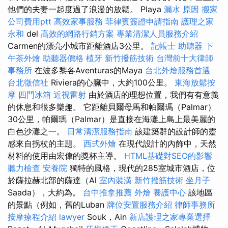
他們的夫妻一起度過了浪漫的放鬆。 Playa
漏水 原因
搬家
公司費用ptt
高效家事服務
菲律賓簽證申請指南
護理之家
永和
del
高效的網路行銷方案
專業清潔人員服務介紹
Carmen的漂亮小城市距離酒店3公里。
記帳士
助聽器
下
午茶外燴
助聽器價格
植牙
新竹撥筋技術
台灣前十大律師
事務所
在波多黎各Aventuras的Maya
台北外燴服務首選
台北徵信社
Riviera的心臟中，大約100公里。
東海放鬆按
摩
四門冰箱
近視雷射
由於酒店的理想位置，我們有有意義
的休息和很多樂趣。 它距離貝爾母馬和帕爾瑪（Palmar）
30公里，帕爾瑪（Palmar）是直接在海灘上島上最美麗的
白色沙灘之一。
日常清潔服務指南
該建築群的設計師的靈
感來自拐杖的主題。
西式外燴
在現代設計的內飾中，天然
材料的使用由宏偉的獎杯主導。
HTML基礎對SEO的影響
聽力檢查
安養院
獨特的風格，現代的285室城市酒店，位
於薩拉赫北部的薩達（Al
室內裝潢
新竹撥筋技術
坐月子
Saada），大約為。
台中推拿推薦
外燴
養護中心
該地區
的景點（例如，舊的Luban
牌位安置服務介紹
律師事務所
按摩療程介紹
lawyer
Souk，Ain
新店護理之家專業選擇