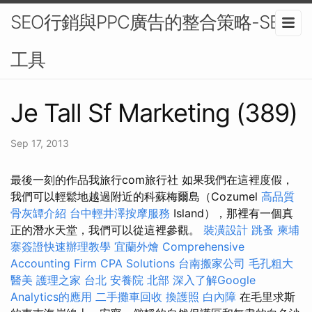
SEO行銷與PPC廣告的整合策略-SEO
工具
Je Tall Sf Marketing (389)
Sep 17, 2013
最後一刻的作品我旅行com旅行社 如果我們在這裡度假，
我們可以輕鬆地越過附近的科蘇梅爾島（Cozumel
高品質
骨灰罈介紹
台中輕井澤按摩服務
Island），那裡有一個真
正的潛水天堂，我們可以從這裡參觀。
裝潢設計
跳蚤
柬埔
寨簽證快速辦理教學
宜蘭外燴
Comprehensive
Accounting Firm CPA Solutions
台南搬家公司
毛孔粗大
醫美
護理之家 台北
安養院 北部
深入了解Google
Analytics的應用
二手攤車回收
換護照
白內障
在毛里求斯