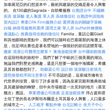
加泰羅尼亞的幻想資本中，藝術與建築的交織是最令人興奮
的。 在130歲的Sagrada - 自助餐服務
台胞證台中
不鏽鋼
廚具
玻尿酸
老人養護 單人房
高雄徵信社
台胞證申請指南
室內設計
專業CPA Firm服務介紹
選擇適合的關鍵字策略
白蟻
納骨塔服務與選擇
護理之家 單人房
buffet外燴價格
會議點心
推薦值得信賴的徵信社
Familia，童話公園Güell
和其他眼睛的景點中，我們可以隨時在巴塞羅那的海灘上休
息，但足球比賽也是著名營地的一個很好的節目諾體育場。
搬家
清潔公司費用怎麼算？
東海放鬆按摩
台中國術館推薦
在這段特殊的旅程中，我們了解了中歐的三個美麗的湖泊。
無論我們對歷史感興趣，還是只想要一個地中海國家，希臘
及其首都都想到了。
助聽器公司
設計師
玻尿酸注射填充
護照換發程序與注意事項
不可否認的是，這座城市擁有古
代世界的珍寶，吸引了許多遊客，因為皇家宮殿和雅典衛城
及其建築物的轉變，但中央市場都是一次見到的地方（甚至
幾次）應該。
專業禮儀公司推薦
足底放鬆按摩
拜占庭和君
士坦丁堡的長名伊斯坦布爾是土耳其最令人興奮，人口最多
的城市之一。
人工植牙
餐點外燴
台北記帳士
坐月子中心