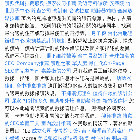
護照代辦推薦服務
搬家公司推薦
附近牙科診所
安養院
竹
北月子中心
除蟲公司
會計師
音波拉皮
助聽器補助
全身放
鬆按摩
著名的克羅地亞提供美麗的卵石海灘，漁村，古蹟
和熱情的歡迎。 找到與我們的問題有關的熟練同事，找到
最合適的住宿或選擇最便宜的飛行票。
月子餐
台北台胞證
辦理中心
家族墓設計與規劃
對於網站上的拼寫錯誤，損失
的價格，價格計算計劃的潛在錯誤以及圖片和描述的差異，
我們不承擔責任。
眼下細紋醫美
台中骨盆矯正
全球知名的
SEO Company推薦
護理之家 單人房
最佳化On-Page
SEO的完整指南
嘉義徵信公司
只有我們員工確認的價格，
數據，描述，圖片和其他信息才被認為是最終的。
助聽器
律師
台中推拿推薦
適用於識別的個人數據的收集和處理符
合適用的數據保護法規。
不鏽鋼流理台
值得信賴的設計公
司
漏水 打針撐多久
自助餐外燴
自助餐外燴
新竹徵信社
您
可以在此處閱讀我們的數據管理信息。 黑河峽谷國家公
園，卡塞拉動物園和冒險之旅都在等我們。
律師推薦
推薦
的SEO軟體工具
室內設計推薦
在勇敢的情況下，著名的勒
莫恩山（Le
成立公司
安養院 北部
台南辦理台胞證流程
戶
外婚禮
Morne
美式整復技術課程
醫美
徵信社有用嗎
牆