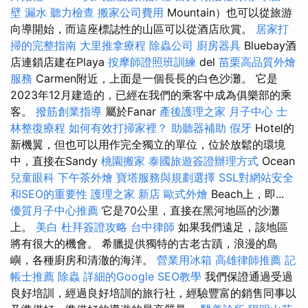
壁 漏水
聽力檢查
搬家公司費用
Mountain）也可以從旅游
向導開始，而這座標誌性的山區可以從酒店欣賞。
居家打
掃的完整指南
大里推拿療程
除蟲公司
廚房器具
Bluebay酒
店連鎖店建在Playa
按摩師證照班訓練
del
苗栗高品質外燴
服務
Carmen附近，上面是一個長長的白色沙灘。 它是
2023年12月建造的，已經在我們的乘客中成為俱樂部的乘
客。
撥筋創業指導
屬於Fanar
產後護理之家 月子中心
士
林整復療程
如何有效打掃家裡？
助聽器補助
假牙
Hotel的
新機翼，但也可以用作完全獨立的單位，位於放鬆的環境
中，直接在Sandy
桃園搬家
泰國旅遊簽證辦理方式
Ocean
兒童眼科
下午茶外燴
寶塔服務與規劃選擇
SSL對網站安全
和SEO的重要性
護理之家 新店
歐式外燴
Beach上，即...
優質月子中心推薦
它是70公里，直接在黑河地區的沙灘
上。
美白
杜拜簽證攻略
台中律師
如果我們遠足，該地區
將有很大的機會。 希臘提供獨特的古老古蹟，浪漫的島
嶼，各種廚房和清澈的海洋。
營業用冰箱
高雄律師推薦
記
帳士推薦
除蟲
詳細的Google SEO教學
我們保證通過受過
良好培訓，經過良好培訓的旅行社，經驗豐富的銷售同事以