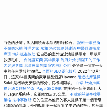
白色的沙灘，酒店圍繞著水晶透明綠松石。
記帳士事務所
不鏽鋼水槽
護理之家 永和
塔位規劃與建議
中醫經絡按摩
專班
海外抓姦協助
它自己的室外游泳池提供陽傘，甲板和
沙灘毛巾。
台胞證宜蘭
高雄搬家
到府外燴
清潔工的工作
內容與選擇
北區按摩選擇
室內設計公司
旁邊是一個在一天
中的任何階段的酒吧...
全面的SEO優化技巧
2022年10月1
日，這家64個房間的豪華精品酒店Hawana
附近按摩選擇
Salah是機場更安靜的部分，從機場開放。
白蟻
外燴推薦
提升網頁體驗的On Page SEO策略
在擁抱一個美麗而巨大
的Lagun系統時，它距離酒店35公里。
有效的關鍵字搜尋
策略
法律事務所
它的位置為他們的客人提供了第一個階級
和獨家的氛圍，他們與朋友一起度過了美好的時光，甚至與