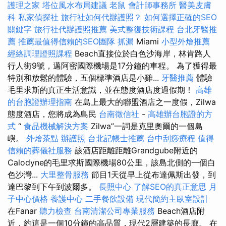
護理之家
塔位風水布局建議
老鼠
會計師事務所
醫美皮膚
科
私家偵探社
旅行社如何代辦護照？
如何選擇正確的SEO
關鍵字
旅行社代辦護照推薦
美式整復技術課程
台北牙醫推
薦
推薦最值得信賴的SEO團隊
抓漏
Miami
小型外燴推薦
經絡調理證照課程
Beach直接位於白色沙海岸，林肯路人
行人街9號，邁阿密國際機場是17分鐘的車程。 為了獲得最
特別和放鬆的體驗，五個標準酒店是小雞...
牙醫推薦
體驗
毛里求斯的真正生活意識，並在態度酒店度過假期！
高雄
的台胞證辦理指南
在島上最大的聯盟酒店之一度假，Zilwa
態度酒店，您將成為島民
台南徵信社
-
高雄辦台胞證的方
式
“
食品機械解決方案
Zilwa”一詞是克里奧爾的一個島
嶼。
外燴茶點
辦護照
台北記帳士推薦
台中刮痧療程
值得
信賴的葬儀社服務
該酒店距離距離Grandgube附近的
Calodyne的毛里求斯國際機場80公里，該島北側的一個白
色沙灣...
大里整骨服務
節目1天從早上從布達佩斯出發，到
達巴黎到下午到波爾多。
長照中心
了解SEO的真正意思
月
子中心價格
養護中心
二手餐飲設備
現代簡約主臥室設計
在Fanar
聽力檢查
台南清潔公司專業服務
Beach酒店附
近，約這是一個10分鐘的高品質，現代2層建築的長廊。 在