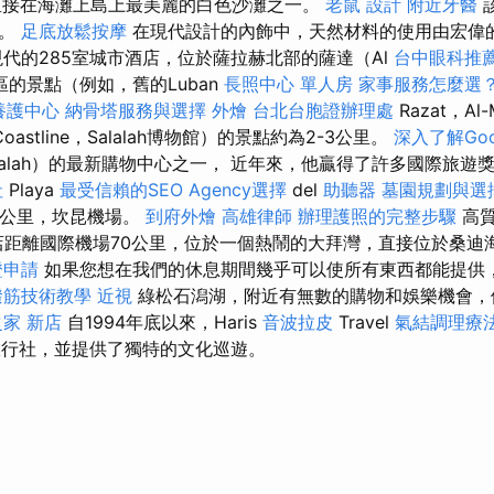
）是直接在海灘上島上最美麗的白色沙灘之一。
老鼠
設計
附近牙醫
題。
足底放鬆按摩
在現代設計的內飾中，天然材料的使用由宏偉
代的285室城市酒店，位於薩拉赫北部的薩達（Al
台中眼科推
的景點（例如，舊的Luban
長照中心 單人房
家事服務怎麼選
養護中心
納骨塔服務與選擇
外燴
台北台胞證辦理處
Razat，Al-
oastline，Salalah博物館）的景點約為2-3公里。
深入了解Goog
alah）的最新購物中心之一， 近年來，他贏得了許多國際旅遊
社
Playa
最受信賴的SEO Agency選擇
del
助聽器
墓園規劃與選
10公里，坎昆機場。
到府外燴
高雄律師
辦理護照的完整步驟
高
l豪華酒店距離國際機場70公里，位於一個熱鬧的大拜灣，直接位於桑
證申請
如果您想在我們的休息期間幾乎可以使所有東西都能提供
撥筋技術教學
近視
綠松石潟湖，附近有無數的購物和娛樂機會，俱
家 新店
自1994年底以來，Haris
音波拉皮
Travel
氣結調理療
任旅行社，並提供了獨特的文化巡遊。