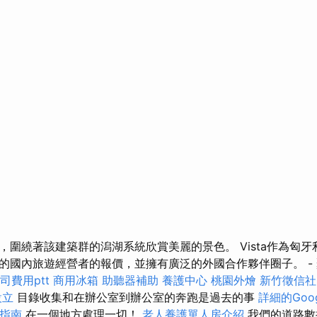
，圍繞著該建築群的潟湖系統欣賞美麗的景色。 Vista作為匈
的國內旅遊經營者的報價，並擁有廣泛的外國合作夥伴圈子。 -
司費用ptt
商用冰箱
助聽器補助
養護中心
桃園外燴
新竹徵信社
設立
目錄收集和在辦公室到辦公室的奔跑是過去的事
詳細的Goog
化指南
在一個地方處理一切！
老人養護單人房介紹
我們的道路數