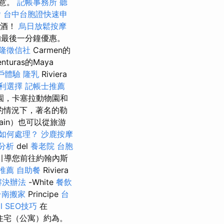
滿意。
記帳事務所
聽
燴
台中台胞證快速申
啤酒！
烏日放鬆按摩
的最後一分鐘優惠。
隆徵信社
Carmen的
turas的Maya
戶體驗
隆乳
Riviera
利選擇
記帳士推薦
園，卡塞拉動物園和
的情況下，著名的勒
tain）也可以從旅游
如何處理？
沙鹿按摩
分析
del
養老院
台胞
間引導您前往約翰內斯
推薦
自助餐
Riviera
解決辦法
-White
餐飲
台南搬家
Principe
台
 SEO技巧
在
的住宅（公寓）約為。