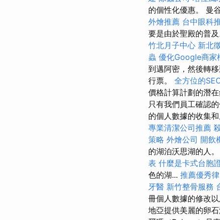
的個性化優惠。 曼
外燴推薦
台中眼科
要是由於聖殿的普
竹北月子中心
新北
蟲
優化Google商
到邁阿密，然後轉移
行票。
全方位的SE
價格計算計劃的潛在
只有我們員工確認的
的個人數據的收集和
專業清潔公司推薦
策略
外燴公司
開飲
的湖泊沃思湖的人
表
什麼是卡式台胞
色的湖...
推薦優秀律
牙醫
新竹整骨服務
冊個人數據的修改
地亞提供美麗的卵石