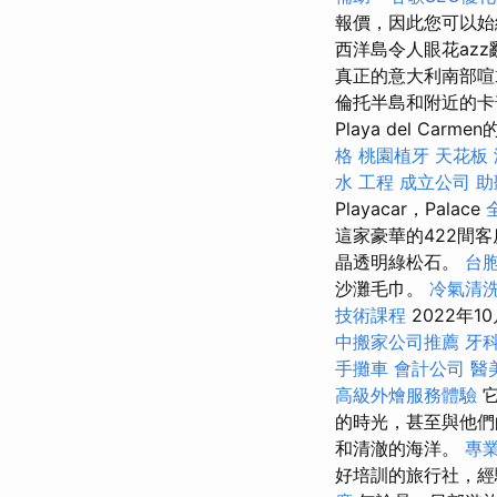
報價，因此您可以始
西洋島令人眼花az
真正的意大利南部喧
倫托半島和附近的卡
Playa del Ca
格
桃園植牙
天花板 
水 工程
成立公司
助
Playacar，Palace
這家豪華的422間
晶透明綠松石。
台
沙灘毛巾。
冷氣清
技術課程
2022年
中搬家公司推薦
牙
手攤車
會計公司
醫
高級外燴服務體驗
的時光，甚至與他們
和清澈的海洋。
專
好培訓的旅行社，經