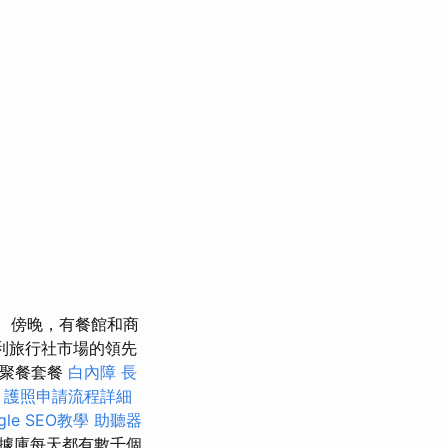
傍晚，有餐館和商
牙利旅行社市場的領先
 聚餐套餐
白內障
長
護照申請流程詳細
le SEO教學
助聽器
據庫每天都有數千個