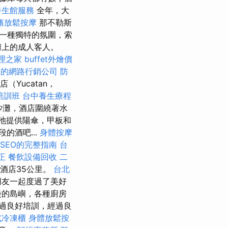
養生館服務
全年，大
痛放鬆按摩
那不勒斯
一種獨特的氛圍，索
灘上的成人客人。
理之家
buffet外燴價
賴的網路行銷公司
防
店（Yucatan，
培訓班
台中養生療程
沙灘，酒店圍繞著水
池提供陽傘，甲板和
的酒吧...
身體按摩
e SEO的完整指南
台
正
餐飲設備回收
二
離酒店35公里。
台北
朋友一起度過了美好
漫的島嶼，各種廚房
過良好培訓，經過良
式冷凍櫃
身體放鬆按