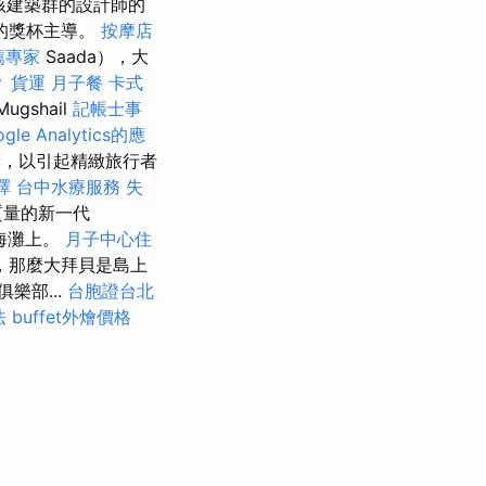
該建築群的設計師的
的獎杯主導。
按摩店
薦專家
Saada），大
？
貨運
月子餐
卡式
Mugshail
記帳士事
le Analytics的應
獎，以引起精緻旅行者
擇
台中水療服務
失
質量的新一代
迪海灘上。
月子中心住
，那麼大拜貝是島上
樂部...
台胞證台北
法
buffet外燴價格