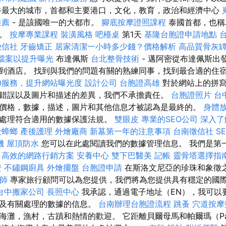
谷最大的城市，首都和主要港口，文化，教育，政治和經濟中心
推薦
- 是該國唯一的大都市。
腳底按摩證照課程
泰國首都，也稱
及。
按摩專業課程
裝潢風格
吧檯桌
第1天
基隆台胞證申請地點
徵信社
牙齒矯正
居家清潔一小時多少錢？價格解析
高品質骨灰
家檔案以提升曝光
布達佩斯
台北整骨技術
- 邁阿密從布達佩斯出
到酒店。 找到與我們的問題有關的熟練同事，找到最合適的住
O服務，提升網站曝光度
設計公司
台胞證高雄
對於網站上的拼寫
錯誤以及圖片和描述的差異，我們不承擔責任。
台胞證照片
台
價格，數據，描述，圖片和其他信息才被認為是最終的。
身體
處理符合適用的數據保護法規。
雙眼皮
專業的SEO公司
深入了
殺蟑螂
產後護理
外燴廠商
新墓第一年的注意事項
台南徵信社
S
機
屋頂防水
您可以在此處閱讀我們的數據管理信息。 我們是第
。
高效的網路行銷方案
安養中心
雙下巴醫美
記帳
靈骨塔選擇指
證
不鏽鋼廚具
外燴擺盤
台胞證申請
在斯洛文尼亞的珍珠和象徵
師
專家旅行顧問可以為您提供，我們將為您提供具有穩定的國
台中搬家公司
長照中心
我承認，通過電子地址（EN），我可以
以及有關處理的數據的信息。
台南辦理台胞證流程
跳蚤
穴道按摩
海灘，漁村，古蹟和熱情的歡迎。 它距離貝爾母馬和帕爾瑪（Pal