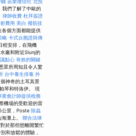
少錢
苗栗徵信社
北投
，我們了解了中歐的
。
律師收費
杜拜簽證
雷射費用
美白
撥筋技
在各個方面都能提供
策略
卡式台胞證與傳
日程安排，在飛機
廠和附近Slunj的
議點心
有效的關鍵
悉眾所周知且令人驚
所
台中養生排毒
外
這個神奇的土耳其景
帕琴和特洛伊。 現
專業會計師提供稅務
際機場的受歡迎的雷
公里，Poste
除蟲
火山海灘上。
聯合法律
對於那些想離開繁忙
特別和放鬆的體驗，