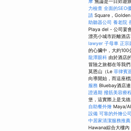
摩
無論是一日郊遊
力檢查
全面的SEO
請
Square，Golde
助聽器公司
養老院
Playa del - 公司宴
漂亮小城市距離酒店
lawyer
子母車
正宗
的心臟中，大約10
龍潭眼科
由於酒店的
冒險之旅都在等我
莫恩山（Le
菲律賓
向導開始，而這座
服務
Bluebay酒店
證過期
撥筋美容療
堡，這實際上是戈德史
自助餐外燴
Maya/A
設備
可靠的外燴公
中居家清潔服務推薦
Hawana綜合大樓內