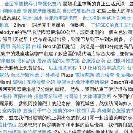
..
全面掌握搜尋引擎優化技巧
體驗毛里求斯的真正生活意識，
用
律師推薦
豐原按摩服務推薦
自助式餐點外燴
在島上最大的聯
您將成為島民
房屋 漏水
台胞證申請指南
-
台北律師事務所
記帳士
推薦
“ Zilwa”一詞是克里奧爾的一個島嶼。
了解SEO的真正意
的Calodyne的毛里求斯國際機場80公里，該島北側的一個白色沙灣.
威
節目1天從早上從布達佩斯出發，到達巴黎到下午到波爾多。
心費用
高雄牙醫
白蟻
Beach酒店附近，約這是一個10分鐘的高
系統中的幾座建築物中創建了多鹽區的現代酒店綜合大樓，並保
按摩服務
眼科診所
居家清潔的完整方案
台胞證台南
台北眼科推
和日光躺椅上免費提供。
后里推拿療程
RIU
杜拜簽證申請流程
台
質網站
台北牙醫推薦
戶外婚禮
Plaza
電話查詢
聽力檢查
食品機
iami
陽明山花葬服務介紹
專屬台北會計事務所服務
Beach
邁阿密國際機場是17分鐘的車程。 然後，我們結束了伊斯坦布
中眼科
宜蘭外燴
指壓專業課程
台灣前十大律師事務所
在我們的
麗景觀，參觀阿拉德烈士的紀念館，德瓦城堡，然後訪問匈奴
機
室內裝修
嘉義月子中心
推薦的SEO軟體工具
高雄辦台胞證的
史，並在我們出發前的晚上與出色的探戈口琴一起度過美味的
信社價位
如果您想了解定期折扣和卓越的酒店優惠，我們將很樂
水布局建議
新竹按摩服務
您可以提供電子郵件地址和同意，以