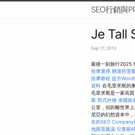
SEO行銷與P
Je Tall
Sep 17, 2013
最後一刻旅行2025
按摩選擇
辦護照需
按摩療程
提升Word
資料
在毛里求斯的
毛里求斯是一家高質量
薦
西式外燴
泰國旅
公里，但距離世界上
尼亞的幻想資本中，
名的SEO Compan
地購置建議
兒童眼