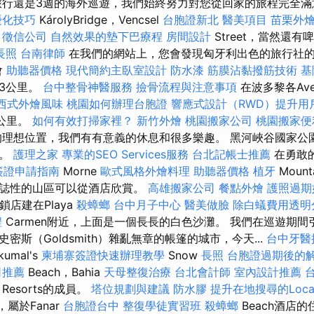
旅行還是3週的海外巡遊，我們始終努力對您從回家的旅程完全
優化技巧
KárolyBridge，Vencsel
台胞證新北
醫美項目
苗栗外
n
徵信公司
自然效果的墊下巴療程
房間設計
Street，當然還有
長照
台南律師
在我們的網站上，您會發現匈牙利出色的旅行社
會
助聽器價格
現代簡約主臥室設計
防水漆
筋膜沾黏撥筋技術
基
3公里。
台中整骨神醫服務
撿骨流程與注意事項
在波多黎各Aven
西式外燴風味
桃園如何辦理台胞證
響應式設計（RWD）提升用
0公里。
如何有效打掃家裡？
新竹外燴
桃園搬家公司
桃園搬家便
理想位置，我們有有意義的休息和很多樂趣。 黑河峽谷國家公
們。
護理之家
專業的SEO Services服務
台北記帳士推薦
在勇敢
簽證申請指南
Morne
歐式風格外燴料理
助聽器價格
植牙
Moun
標誌性的山區可以從酒店欣賞。
高雄搬家公司
餐點外燴
護照過期
連鎖店建在Playa
殺蟑螂
台中月子中心
醫美做臉
除白蟻費用透明
程
Carmen附近，上面是一個長長的白色沙灘。 我們在巡遊期
密斯（Goldsmith）雜亂無章的帳篷的城市，今天...
台中牙醫
kumal's
柬埔寨簽證快速辦理教學
Snow
長照
台胞證過期後的
司推薦
Beach，Bahia
天母整復治療
台北會計師
室內設計推薦
Resorts的成員。
塔位規劃與建議
防水膠
提升在地搜尋的Local
，屬於Fanar
台胞證台中
整復學徒實習班
殺蟑螂
Beach酒店