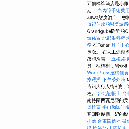
五個標準酒店是小雞.
期！
白內障手術費
Zilwa態度酒店，
值得信賴的醫美診所
Grandgube附近
燴佈置
北部眼科權
務
在Fanar
月子中
長廊。 在人工潟湖
築和滑雪。
五權路
質，棕櫚樹，陽傘
WordPress建構優
療選擇
下午茶外燴
M
肯路人行人街9號，
程。
台北記帳士
台
南特蘭西瓦尼亞的美
骨推薦
半自動咖啡
客回到幾個世紀的歷
推薦
台東徵信社
徵
建
除蟲公司
塔位風