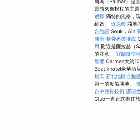
爾瑪（Palmar
靈感來自拐杖的主
選擇
獨特的風格，現
約為。
玻尿酸
該地區
台胞證
Souk，Ain
務所
整骨專業推薦
C
用
附近是薩拉赫（S
的注意。
宜蘭徵信
智症
Carmen大約
Boutikhote
幾天
新北地區台胞
第一的度假勝地。
台中整骨技術
護理之
Club一直正式擔