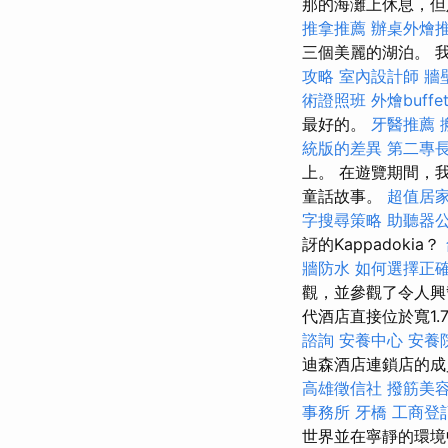
那的海灘上休息，但
推拿推薦
辦桌外燴
三個美麗的湖泊。 
攻略
室內設計師
牆
術證照班
外燴buffe
最好的。
牙醫推薦
統版的差異
第二專
上。 在遊覽期間，我
童話故事。
超值居家
字搜尋策略
助聽器
訝的Kappadokia？
牆防水
如何選擇正確
觀，並參觀了令人興
代酒店直接位於寬1
諮詢
安養中心
安養
迪森酒店連鎖店的
高雄徵信社
撥筋美
事務所
牙橋
工商登
世界並在寧靜的環境