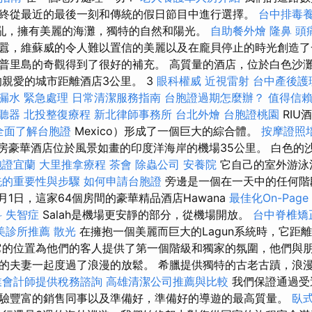
終從最近的最後一刻和傳統的假日節目中進行選擇。
台中排毒
z亂，擁有美麗的海灘，獨特的自然和陽光。
自助餐外燴
隆鼻
頭
囂，維蘇威的令人難以置信的美麗以及在龐貝停止的時光創造了
普里島的奇觀得到了很好的補充。 高質量的酒店，位於白色沙
rmen的親愛的城市距離酒店3公里。 3
眼科權威
近視雷射
台中產後護
漏水 緊急處理
日常清潔服務指南
台胞證過期怎麼辦？
值得信
聽器
北投整復療程
新北律師事務所
台北外燴
台胞證桃園
RIU酒
全面了解台胞證
Mexico）形成了一個巨大的綜合體。
按摩證照
客房豪華酒店位於風景如畫的印度洋海岸的機場35公里。 白色的
胞證宜蘭
大里推拿療程
茶會
除蟲公司
安養院
它自己的室外游泳
洗的重要性與步驟
如何申請台胞證
旁邊是一個在一天中的任何階段
10月1日，這家64個房間的豪華精品酒店Hawana
最佳化On-Pag
科
失智症
Salah是機場更安靜的部分，從機場開放。
台中脊椎矯
美診所推薦
散光
在擁抱一個美麗而巨大的Lagun系統時，它距
它的位置為他們的客人提供了第一個階級和獨家的氛圍，他們與
的夫妻一起度過了浪漫的放鬆。 希臘提供獨特的古老古蹟，浪
業會計師提供稅務諮詢
高雄清潔公司推薦與比較
我們保證通過受
驗豐富的銷售同事以及準備好，準備好的導遊的最高質量。
臥