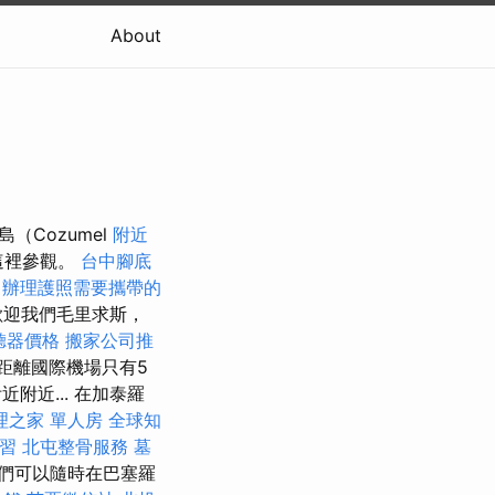
About
（Cozumel
附近
這裡參觀。
台中腳底
辦理護照需要攜帶的
歡迎我們毛里求斯，
聽器價格
搬家公司推
距離國際機場只有5
近... 在加泰羅
理之家 單人房
全球知
實習
北屯整骨服務
墓
，我們可以隨時在巴塞羅