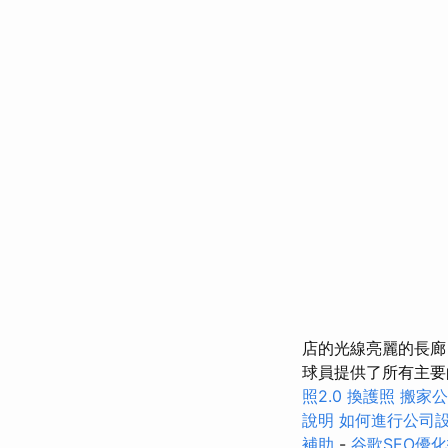
店的光線亮麗的長廊
球員提供了所有主要
照2.0
換護照
搬家公
說明
如何進行公司
補助
-
谷歌SEO優