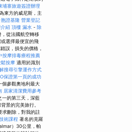
柬埔寨旅遊簽證辦理
為東方的威尼斯，主
台胞證基隆
營業登記
罈介紹
頂樓 漏水
-
除
發，從法國航空轉移
宿或選擇最便宜的飛
錯誤，損失的價格，
中按摩排毒療程推薦
放鬆按摩
適用於識別
解搜尋引擎運作方式
EO保證第一頁的成功
一個參觀奧地利最大
南
居家清潔費用參考
之一的第三天，深藍
際背景的完美旅行。
要求刪除，對我的註
技術課程
著名的克羅
mar）30公里，帕