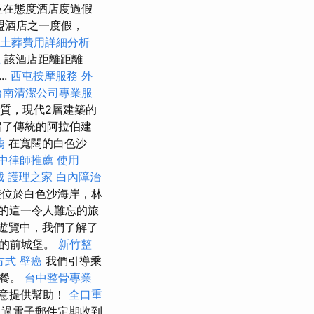
並在態度酒店度過假
盟酒店之一度假，
土葬費用詳細分析
思
該酒店距離距離
..
西屯按摩服務
外
台南清潔公司專業服
品質，現代2層建築的
留了傳統的阿拉伯建
薦
在寬闊的白色沙
中律師推薦
使用
械
護理之家
白內障治
直接位於白色沙海岸，林
爾的這一令人難忘的旅
遊覽中，我們了解了
人的前城堡。
新竹整
方式
壁癌
我們引導乘
晚餐。
台中整骨專業
意提供幫助！
全口重
通過電子郵件定期收到