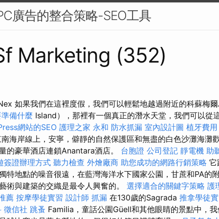
PC廣告的整合策略-SEO工具
 Sf Marketing (352)
 Nex 如果我們在這裡度假，我們可以輕鬆地越過附近的科蘇梅爾島
要準備什麼
Island），那裡有一個真正的潛水天堂，我們可以從
Press網站的SEO
護理之家 永和
防水抓漏
室內設計圖
植牙費用
東南海岸線上，安寧，僻靜的自然保護區和無盡的白色沙灘海灘
的豪華酒店連鎖Anantara酒店。
台胞證
公司登記
靜電機
助
遊簽證辦理方式
聽力檢查
外燴廠商
助您成功的網路行銷策略
它
獨特地點的噪音很遠，在藍灣海洋水下國家公園，甘蔗和PA的附近附
藝術與建築的交織是最令人興奮的。
選擇適合的關鍵字策略
護
y推薦
按摩學徒實習
設計師
抓漏
在130歲的Sagrada
推拿學徒
科
徵信社
跳蚤
Familia，童話公園Güell和其他眼睛的景點中