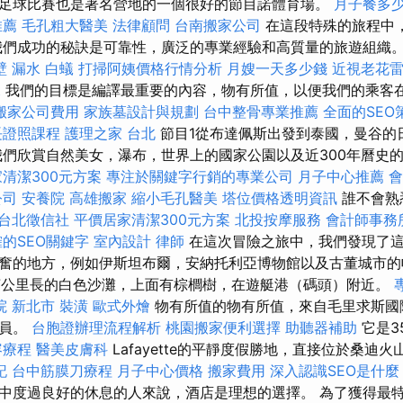
足球比賽也是著名營地的一個很好的節目諾體育場。
月子餐多
推薦
毛孔粗大醫美
法律顧問
台南搬家公司
在這段特殊的旅程中
我們成功的秘訣是可靠性，廣泛的專業經驗和高質量的旅遊組織
壁 漏水
白蟻
打掃阿姨價格行情分析
月嫂一天多少錢
近視老花
t
我們的目標是編譯最重要的內容，物有所值，以便我們的乘客
搬家公司費用
家族墓設計與規劃
台中整骨專業推薦
全面的SEO
長證照課程
護理之家 台北
節目1從布達佩斯出發到泰國，曼谷的
們欣賞自然美女，瀑布，世界上的國家公園以及近300年曆史的水
清潔300元方案
專注於關鍵字行銷的專業公司
月子中心推薦
會
公司
安養院
高雄搬家
縮小毛孔醫美
塔位價格透明資訊
誰不會熟
台北徵信社
平價居家清潔300元方案
北投按摩服務
會計師事務
的SEO關鍵字
室內設計
律師
在這次冒險之旅中，我們發現了
奮的地方，例如伊斯坦布爾，安納托利亞博物館以及古董城市的
.7公里長的白色沙灘，上面有棕櫚樹，在遊艇港（碼頭）附近。
院 新北市
裝潢
歐式外燴
物有所值的物有所值，來自毛里求斯國
成員。
台胞證辦理流程解析
桃園搬家便利選擇
助聽器補助
它是35
容療程
醫美皮膚科
Lafayette的平靜度假勝地，直接位於桑迪
記
台中筋膜刀療程
月子中心價格
搬家費用
深入認識SEO是什麼
中度過良好的休息的人來說，酒店是理想的選擇。 為了獲得最