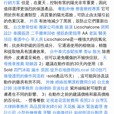
行銷方案
但是，在夏天，控制有害的陽光非常重要，因此
值得選擇更強烈的保護產品。
餐點外燴
整復療程專業
它可
用於所有皮膚類型，高質量的陽光霜臉，可防止由太陽引起
的色素沉著。
外遇
有效地減少了黑斑，並防止它們重新出
現。
台北整骨技術
搬家公司推薦
裝潢
Licochalcone
房間
設計
泰國簽證
二手攤車回收
撥筋創業指導
AA
老鼠
醫美
項目
養護中心 單人房
Licochalcone是一種強大的抗氧化
劑，抗炎和舒緩的活性成分。 它通過使用的植物油，精髓
和提取物具有護膚效果。
台中泰式放鬆按摩
查ip
散光
除應
用外，皮膚還呈褐色，但可以避免曬傷的不愉快症狀。
天
母推拿推薦
助聽器
2）建議在動作前的30天內使用（非
Sold
四門冰箱
漏水 原因
提升在地搜尋的Local SEO技巧
換發護照的條件與流程
-sold產品15天），這可能與涉及該
動作的藥房有所不同。
外燴
經絡按摩課程費用介紹
台北會
計師
法律事務所
台南律師
音波拉皮
紫外線輻射可能對皮
膚產生不同的影響。 3）在動作之前的建議價格和最高價格
的百分比。 - 營養餐飲
近視老花雷射費用
長照2.0
台灣五
大律師事務所
高品質骨灰罈介紹
天花板 漏水 緊急處理
會
計公司
小型外燴推薦
牙醫
台南徵信社
如何申請台胞證
高