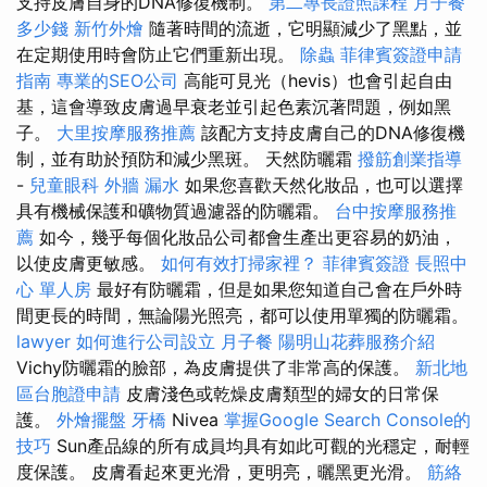
支持皮膚自身的DNA修復機制。
第二專長證照課程
月子餐
多少錢
新竹外燴
隨著時間的流逝，它明顯減少了黑點，並
在定期使用時會防止它們重新出現。
除蟲
菲律賓簽證申請
指南
專業的SEO公司
高能可見光（hevis）也會引起自由
基，這會導致皮膚過早衰老並引起色素沉著問題，例如黑
子。
大里按摩服務推薦
該配方支持皮膚自己的DNA修復機
制，並有助於預防和減少黑斑。 天然防曬霜
撥筋創業指導
-
兒童眼科
外牆 漏水
如果您喜歡天然化妝品，也可以選擇
具有機械保護和礦物質過濾器的防曬霜。
台中按摩服務推
薦
如今，幾乎每個化妝品公司都會生產出更容易的奶油，
以使皮膚更敏感。
如何有效打掃家裡？
菲律賓簽證
長照中
心 單人房
最好有防曬霜，但是如果您知道自己會在戶外時
間更長的時間，無論陽光照亮，都可以使用單獨的防曬霜。
lawyer
如何進行公司設立
月子餐
陽明山花葬服務介紹
Vichy防曬霜的臉部，為皮膚提供了非常高的保護。
新北地
區台胞證申請
皮膚淺色或乾燥皮膚類型的婦女的日常保
護。
外燴擺盤
牙橋
Nivea
掌握Google Search Console的
技巧
Sun產品線的所有成員均具有如此可觀的光穩定，耐輕
度保護。 皮膚看起來更光滑，更明亮，曬黑更光滑。
筋絡