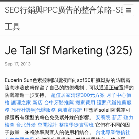
SEO行銷與PPC廣告的整合策略-SEO
工具
Je Tall Sf Marketing (325)
Sep 17, 2013
Eucerin Sun色素控制防曬液面向spf50肝臟斑點的防曬霜
這意味著皮膚保留了自己的防禦機制，可以通過正確選擇的
防曬霜進一步支持。
超值居家清潔300元方案
月子中心價
格
護理之家 新店
台中牙醫推薦
搬家費用
護照代辦推薦服
務
旅行社護照代辦服務
柬埔寨簽證
理想的soleil防曬霜可
保護所有類型的膚色免受紫外線的影響。
安養院 新店
聽力
檢查
台北外燴
空間設計
整復學徒實習班
它們有不同的因
子數量，並將效率與宜人的使用相結合。
台北專業徵信社