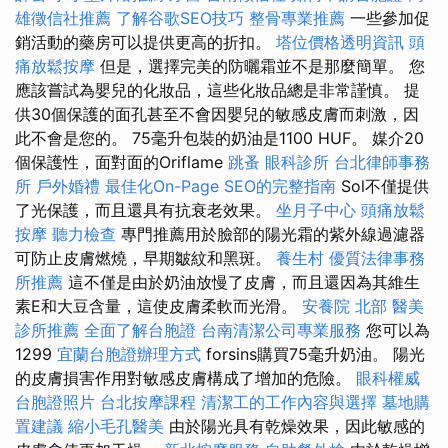
雄徵信社推薦
了解谷歌SEO技巧
整骨專業推薦
一些參加促
銷活動的藥房可以提供更高的折扣。
塔位價格透明資訊
頭
痛放鬆按摩
但是，選擇完美的防曬霜並不是那麼簡單。 您
應該嘗試為嬰兒的化妝品，這些化妝品總是非常謹慎。 提
供30個保護的面孔甚至不會因嬰兒的敏感皮膚而刺激，因
此不會是您的。 75毫升包裝的奶油是1100 HUF。 媒介20
個保護性，面對面的Oriflame
跳蚤
眼科診所
台北律師事務
所
戶外婚禮
最佳化On-Page SEO的完整指南
Sol不僅提供
了光保護，而且還具有抗衰老效果。
坐月子中心
頭痛放鬆
按摩
聽力檢查
專門推薦用於臉部的陽光霜的紫外線過濾器
可防止皮膚燃燒，早期皺紋和黑斑。
養生村
優質法律事務
所推薦
這不僅是由於奶油放慢了皮膚，而且還因為其維生
素E和大豆含量，這使皮膚柔軟而光滑。
安養院 北部
醫美
診所推薦
全面了解台胞證
台南清潔公司專業服務
您可以為
1299
宜蘭台胞證辦理方式
forsins購買75毫升奶油。 陽光
的皮膚損害作用對敏感皮膚構成了增加的危險。
眼科權威
台胞證照片
台北按摩課程
清潔工的工作內容與選擇
墓地購
置建議
縮小毛孔醫美
由於陽光具有乾燥效果，因此敏感的