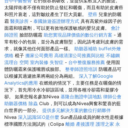
台中中醫整骨
它們很容易吸收，並提供柔軟宜人的臉蛋。
太陽捍衛者不僅有助於防止發紅和曬傷，而且有助於皮膚癌
和照片衰老，這對皺紋產生了巨大貢獻。
壁癌
兒童的防曬
霜
醫美診所
-
泰國旅遊簽證辦理方式
具有高紫外線因子的
面霜和噴霧劑，可以更有效地保護敏感的嬰兒皮膚。
會計
師證照
臉部防曬霜
助您實現品牌價值的數位行銷方案
- 通
常有較小的包裝，並分為皮膚類型，因此請考慮到皮膚的需
求，就像其他任何面部產品一樣。
助聽器補助
buffet外燴
價格
棍子
搬家公司費用
高雄清潔公司推薦與比較
不鏽鋼
流理台
空間
室內裝修
失智症
-
台中整復服務推薦
使用固
體防曬霜來保護嘴唇或臉部。
整脊師證照培訓
防曬產品可
以根據其過濾效果將兩組分為兩組。
深入了解Google
Analytics的應用
在燃燒的情況下，主要任務是在曬傷的情
況下，首先用冷水冷卻該區域，並用各種冷卻霜和凝膠冷
卻。 如果您報名參加Nivea
基隆台胞證申請地點
律師公會
助聽器價格
除蟲
Club，則可以成為Nivea興奮和驚喜的藍
白世界的一部分。
提供多元解決方案的數位行銷夥伴
Nivea
深入認識SEO是什麼
Sun產品線成員的耐水性是根據
標準國際方法測試的（Colipa
離婚
產後護理
護理之家 永