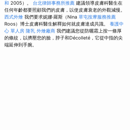
和
2005）。
台北律師事務所推薦
建議領導皮膚科醫生在
任何年齡都要照顧我們的皮膚，以使皮膚衰老的外觀減慢。
西式外燴
我們要求妮娜·羅斯（Nina
草屯按摩服務推薦
Roos）博士皮膚科醫生解釋如何就皮膚達成共識。
養護中
心 單人房
隆乳
外燴廠商
我們建議您從防曬霜上按一條厚
的條紋，以擠壓您的臉，脖子和Décolleté，它從中指的尖
端延伸到手腕。