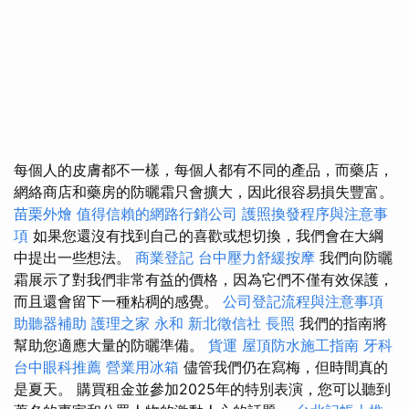
每個人的皮膚都不一樣，每個人都有不同的產品，而藥店，
網絡商店和藥房的防曬霜只會擴大，因此很容易損失豐富。
苗栗外燴
值得信賴的網路行銷公司
護照換發程序與注意事
項
如果您還沒有找到自己的喜歡或想切換，我們會在大綱
中提出一些想法。
商業登記
台中壓力舒緩按摩
我們向防曬
霜展示了對我們非常有益的價格，因為它們不僅有效保護，
而且還會留下一種粘稠的感覺。
公司登記流程與注意事項
助聽器補助
護理之家 永和
新北徵信社
長照
我們的指南將
幫助您適應大量的防曬準備。
貨運
屋頂防水施工指南
牙科
台中眼科推薦
營業用冰箱
儘管我們仍在寫梅，但時間真的
是夏天。 購買租金並參加2025年的特別表演，您可以聽到