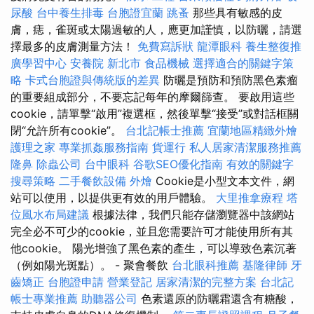
尿酸
台中養生排毒
台胞證宜蘭
跳蚤
那些具有敏感的皮
膚，痣，雀斑或太陽過敏的人，應更加謹慎，以防曬，請選
擇最多的皮膚測量方法！
免費寫訴狀
龍潭眼科
養生整復推
廣學習中心
安養院 新北市
食品機械
選擇適合的關鍵字策
略
卡式台胞證與傳統版的差異
防曬是預防和預防黑色素瘤
的重要組成部分，不要忘記每年的摩爾篩查。 要啟用這些
cookie，請單擊“啟用”複選框，然後單擊“接受”或對話框關
閉“允許所有cookie”。
台北記帳士推薦
宜蘭地區精緻外燴
護理之家
專業抓姦服務指南
貨運行
私人居家清潔服務推薦
隆鼻
除蟲公司
台中眼科
谷歌SEO優化指南
有效的關鍵字
搜尋策略
二手餐飲設備
外燴
Cookie是小型文本文件，網
站可以使用，以提供更有效的用戶體驗。
大里推拿療程
塔
位風水布局建議
根據法律，我們只能存儲瀏覽器中該網站
完全必不可少的cookie，並且您需要許可才能使用所有其
他cookie。 陽光增強了黑色素的產生，可以導致色素沉著
（例如陽光斑點）。 - 聚會餐飲
台北眼科推薦
基隆律師
牙
齒矯正
台胞證申請
營業登記
居家清潔的完整方案
台北記
帳士專業推薦
助聽器公司
色素還原的防曬霜還含有糖酸，