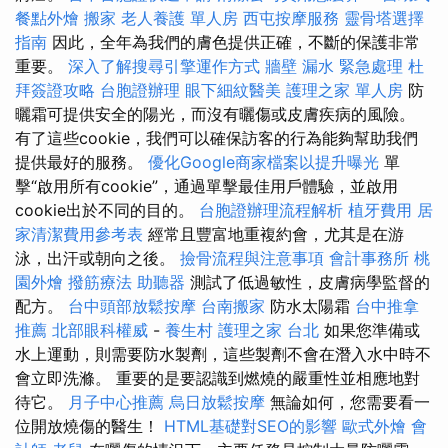
餐點外燴
搬家
老人養護 單人房
西屯按摩服務
靈骨塔選擇
指南
因此，全年為我們的膚色提供正確，不斷的保護非常
重要。
深入了解搜尋引擎運作方式
牆壁 漏水 緊急處理
杜
拜簽證攻略
台胞證辦理
眼下細紋醫美
護理之家 單人房
防
曬霜可提供安全的陽光，而沒有曬傷或皮​​膚疾病的風險。
有了這些cookie，我們可以確保訪客的行為能夠幫助我們
提供最好的服務。
優化Google商家檔案以提升曝光
單
擊“啟用所有cookie”，通過單擊最佳用戶體驗，並啟用
cookie出於不同的目的。
台胞證辦理流程解析
植牙費用
居
家清潔費用參考表
經常且豐富地重複約會，尤其是在游
泳，出汗或朝向之後。
撿骨流程與注意事項
會計事務所
桃
園外燴
撥筋療法
助聽器
測試了低過敏性，皮膚病學監督的
配方。
台中頭部放鬆按摩
台南搬家
防水太陽霜
台中推拿
推薦
北部眼科權威
-
養生村
護理之家 台北
如果您準備或
水上運動，則需要防水製劑，這些製劑不會在潛入水中時不
會立即洗滌。 重要的是要認識到燃燒的嚴重性並相應地對
待它。
月子中心推薦
烏日放鬆按摩
無論如何，您需要看一
位開放燒傷的醫生！
HTML基礎對SEO的影響
歐式外燴
會