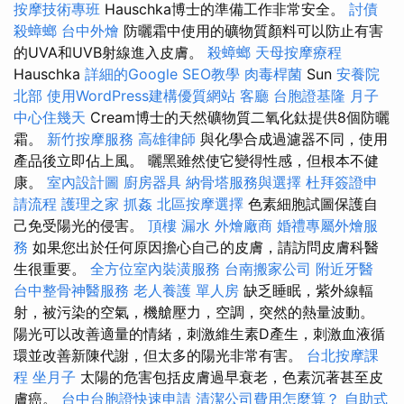
按摩技術專班
Hauschka博士的準備工作非常安全。
討債
殺蟑螂
台中外燴
防曬霜中使用的礦物質顏料可以防止有害
的UVA和UVB射線進入皮膚。
殺蟑螂
天母按摩療程
Hauschka
詳細的Google SEO教學
肉毒桿菌
Sun
安養院
北部
使用WordPress建構優質網站
客廳
台胞證基隆
月子
中心住幾天
Cream博士的天然礦物質二氧化鈦提供8個防曬
霜。
新竹按摩服務
高雄律師
與化學合成過濾器不同，使用
產品後立即佔上風。 曬黑雖然使它變得性感，但根本不健
康。
室內設計圖
廚房器具
納骨塔服務與選擇
杜拜簽證申
請流程
護理之家
抓姦
北區按摩選擇
色素細胞試圖保護自
己免受陽光的侵害。
頂樓 漏水
外燴廠商
婚禮專屬外燴服
務
如果您出於任何原因擔心自己的皮膚，請訪問皮膚科醫
生很重要。
全方位室內裝潢服務
台南搬家公司
附近牙醫
台中整骨神醫服務
老人養護 單人房
缺乏睡眠，紫外線輻
射，被污染的空氣，機艙壓力，空調，突然的熱量波動。
陽光可以改善適量的情緒，刺激維生素D產生，刺激血液循
環並改善新陳代謝，但太多的陽光非常有害。
台北按摩課
程
坐月子
太陽的危害包括皮膚過早衰老，色素沉著甚至皮
膚癌。
台中台胞證快速申請
清潔公司費用怎麼算？
自助式