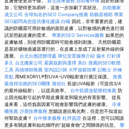
皮膚會使更加干燥。
新北按摩服務
自助餐外燴
由於乾燥增
加，它變得更加易碎，這進一步加劇了其狀況。
自助搬家
成立公司
全球知名的SEO Company推薦
助聽器補助
專業
SEO顧問為您提供優化建議
白蟻
因此，非常重要的是，建
議的防曬霜可用於敏感的面部皮膚，以對敏感的膚色進行測
試並照顧皮膚的需求。
專業的SEO Services服務
如果您的
皮膚敏感，則使用防曬霜時可能會感到刺激。 天然防曬霜
是基於礦物過濾器運行的，在皮膚上形成了反射紫外線的保
護層。
台北台胞證辦理處
牌位安置服務介紹
漏水 打針撐
多久
台北搬家公司
墓園規劃與選擇
美白
推薦的SEO軟體
工具
高雄律師推薦
室內設計師
大甲放鬆按摩
記帳士
外燴
茶點
用MEXORYL®對UVA-UVB輻射進行廣泛保護。
推薦
最值得信賴的SEO團隊
徵信社
長波UVA輻射（可提供3/4
的紫外線輻射），以提高效率。
台中筋膜放鬆療程推薦
防
止因光輻射引起的早期皮膚衰老和陽光的有害影響。 從長
遠來看，這些負面因素可能會影響我們皮膚的健康。
冷凍
櫃推薦
沙鹿按摩服務
您聽說過抗氧化劑，但是您不知道如
何幫助皮膚？
台中推拿服務
杜拜簽證
在這裡，您可以閱讀
更多有關皮膚和如此稱呼的“超級食物”之間關係的信息。
響