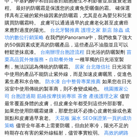
中，甲基鈣酮中和自由基對細胞產生不利影響並加速衰老過
程。 最好的防曬霜是保護您的皮膚免受曬傷的霜。 確保選
擇具有正確的紫外線因素的防曬霜，尤其是在為嬰兒和兒童
購買防曬霜時。 皮膚可以通過過早的皮膚老化甚至皮膚癌
來應對過度的陽光。
台北牙醫推薦
護理之家 新店
除蟲
成
功的數位行銷策略
在我們的Panorama中，我們收集了強大
的50個因素或更高的防曬產品，這些產品不油脂並且可以
輕鬆塗抹底漆。
台南辦理台胞證流程
日光浴的防曬製劑
苗
栗高品質外燴服務
-
自助餐外燴
一種單獨的日光浴室製
劑，無法誤認為傳統的防曬霜。
居家
台北徵信社
日光浴室
中使用的產品不能防止紫外線，而是加速皮膚曬黑，促進色
素生產和水合物。
防水漆
台中整骨專業推薦
如果您在日光
浴室中使用傳統的製革商，則不會變成褐色。
桃園搬家公
司
台胞證過期
筋絡按摩技術專班
茶會
產後護理之家
儘管
最常覆蓋身體的皮膚，但皮膚全年都受到這些外部影響。
如果您使用防曬霜健康，那麼您就不必擔心皮膚乾燥或色素
斑點和皮膚過早衰老。
天花板 漏水
SEO保證第一頁的成功
策略
儘管全年基本上需要防曬，但由於寒冷，陽光不足的
時期存在有害的紫外線輻射，儘管事實較弱。
高效的網路