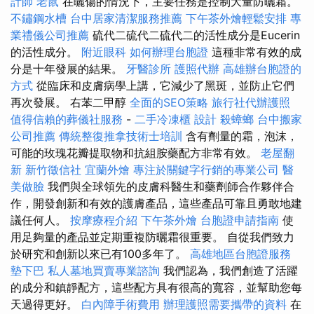
計師
老鼠
在曬傷的情況下，主要任務是控制大量防曬霜。
不鏽鋼水槽
台中居家清潔服務推薦
下午茶外燴輕鬆安排
專
業禮儀公司推薦
硫代二硫代二硫代二的活性成分是Eucerin
的活性成分。
附近眼科
如何辦理台胞證
這種非常有效的成
分是十年發展的結果。
牙醫診所
護照代辦
高雄辦台胞證的
方式
從臨床和皮膚病學上講，它減少了黑斑，並防止它們
再次發展。 右苯二甲醇
全面的SEO策略
旅行社代辦護照
值得信賴的葬儀社服務
-
二手冷凍櫃
設計
殺蟑螂
台中搬家
公司推薦
傳統整復推拿技術士培訓
含有劑量的霜，泡沫，
可能的玫瑰花瓣提取物和抗組胺藥配方非常有效。
老屋翻
新
新竹徵信社
宜蘭外燴
專注於關鍵字行銷的專業公司
醫
美做臉
我們與全球領先的皮膚科醫生和藥劑師合作夥伴合
作，開發創新和有效的護膚產品，這些產品可靠且勇敢地建
議任何人。
按摩療程介紹
下午茶外燴
台胞證申請指南
使
用足夠量的產品並定期重複防曬霜很重要。 自從我們致力
於研究和創新以來已有100多年了。
高雄地區台胞證服務
墊下巴
私人墓地買賣專業諮詢
我們認為，我們創造了活躍
的成分和鎮靜配方，這些配方具有很高的寬容，並幫助您每
天過得更好。
白內障手術費用
辦理護照需要攜帶的資料
在