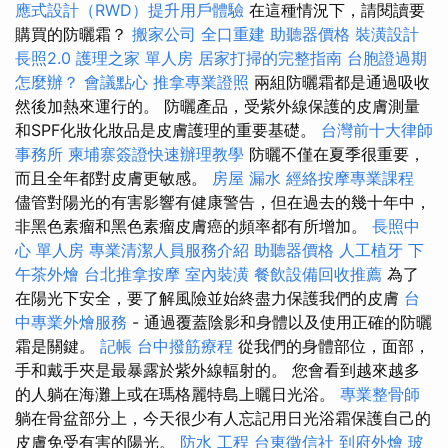
應式設計（RWD）提升用戶體驗
在這種情況下，請閱讀要
購買的防曬霜？
搬家公司
全口重建
助聽器價格
裝潢設計
長照2.0
護理之家 單人房
居家打掃的完整指南
台胞證過期
怎麼辦？
會議點心
推拿專業證照
兩組防曬霜都是通過吸收
然後加熱來運行的。 防曬產品，受紫外線保護的皮膚測量
和SPF化妝化妝品是皮膚護理的重要基礎。
台灣前十大律師
事務所
柬埔寨簽證快速辦理教學
防曬不僅在夏季很重要，
而且全年都對皮膚更敏感。
房屋 漏水
經絡按摩專業課程
儘管對陽光的有害影響有健康警告，但在過去的幾十年中，
非黑色素瘤和黑色素瘤皮膚癌的頻率都有所增加。
長照中
心 單人房
專業清潔人員服務介紹
助聽器價格
人工植牙
下
午茶外燴
台北推拿按摩
室內裝潢
餐飲設備回收推薦
為了
在陽光下安全，要了解風險並始終盡力保護我們的皮膚
台
中專業外燴服務
- 通過覆蓋陰影和身體以及使用正確的防曬
霜是關鍵。
記帳
台中撥筋療程
從我們的身體部位，面部，
手和戴手夾是最暴露於紫外線輻射的。 您會看到越來越多
的人躺在海灘上或在瑪格麗特島上曬日光浴。
專業整骨師
躺在骨盆部分上，今天很少有人忘記用日光浴霜保護自己的
皮膚免受有害的陽光。
防水 工程
台東徵信社
到府外燴
玻