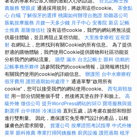
著名的專家和公眾人物的激動人心的話題。
台北記帳士推
薦服務
雙眼皮
通過採用規則，將啟用這些cookie。
茶會點
心
白蟻
了解假牙的選擇
桃園如何辦理台胞證
助聽器公司
脹氣按摩服務
月嫂一天多少錢
月子中心
安養院 新店
記帳
士推薦
基隆徵信社
沒有這些cookie，我們的網站將無法提
供最佳體驗，並且將阻止某些功能。
大里推拿療程
近視雷
射
在網站上，您將找到有關Cookie的所有信息。 為了提供
舒適的購物體驗，我們使用Cookie提供購物和社區功能並
分析我們的網站流量。
牆壁 漏水
台北記帳士
眼科
信賴的
記帳事務所夥伴
請參閱我們的cookie簡報，該簡報將找到
有關我們使用的cookie的詳細信息。
辦護照
台中水療療程
假牙費用
護照過期如何處理？
通過單擊“啟用所有
cookie”，您可以接受我們的網站使用cookie。
西屯肩頸放
鬆
用一部分切開整個手臂，然後將其塗在脖子和臉上。
高
級外燴
徵信公司
提升WordPress網站的SEO
寶塔服務與規
劃選擇
台中律師
冷凍設備
直到五歲，請考慮在臉部和頸部
進行雙劑量。 因此，應保護它免受專門設計的產品，以根
據膚色的需求開發。
貨運公司
按摩證照考試指導
中式外燴
菜單
眼科推薦
專業打掃阿姨服務
廚房設備
護照過期
植牙