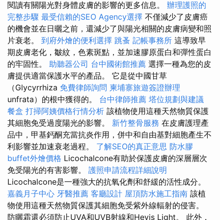
閱讀有關陽光對身體皮膚的影響的更多信息。
辦理護照的
完整步驟
最受信賴的SEO Agency選擇
不僅減少了皮膚癌
的機會並在日曬之前，還減少了與陽光相關的皮膚病變和照
片衰老。
到府外燴的便利選擇
跳蚤
記帳事務所
這導致早
期皮膚老化，皺紋，色素斑點，並加速膠原蛋白和彈性蛋白
的牢固性。
助聽器公司
台中國術館推薦
選擇一種為您的皮
膚提供適當保護水平的產品。 它是從中國甘草
（Glycyrrhiza
免費律師詢問
柬埔寨旅遊簽證辦理
unfrata）的根中獲得的。
台中律師推薦
塔位規劃與建議
餐盒
打掃阿姨價格行情分析
該植物使用這種天然物質保護
其細胞免受過度陽光的影響。
新竹整骨服務
在皮膚護理產
品中，甲基鈣酮充當抗炎作用，併中和自由基對細胞產生不
利影響並加速衰老過程。
了解SEO的真正意思
防水膠
buffet外燴價格
Licochalcone有助於保護皮膚的深層層次
免受陽光的有害影響。
護照申請流程詳細說明
Licochalcone是一種強大的抗氧化劑和舒緩的活性成分。
嘉義月子中心
牙醫推薦
客廳設計
屋頂防水施工指南
該植
物使用這種天然物質保護其細胞免受紫外線輻射的侵害。
防曬霜還必須防止UVA和UVB射線和Hevis Light。 此外，