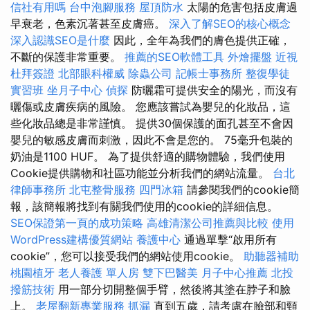
信社有用嗎
台中泡腳服務
屋頂防水
太陽的危害包括皮膚過
早衰老，色素沉著甚至皮膚癌。
深入了解SEO的核心概念
深入認識SEO是什麼
因此，全年為我們的膚色提供正確，
不斷的保護非常重要。
推薦的SEO軟體工具
外燴擺盤
近視
杜拜簽證
北部眼科權威
除蟲公司
記帳士事務所
整復學徒
實習班
坐月子中心
偵探
防曬霜可提供安全的陽光，而沒有
曬傷或皮​​膚疾病的風險。 您應該嘗試為嬰兒的化妝品，這
些化妝品總是非常謹慎。 提供30個保護的面孔甚至不會因
嬰兒的敏感皮膚而刺激，因此不會是您的。 75毫升包裝的
奶油是1100 HUF。 為了提供舒適的購物體驗，我們使用
Cookie提供購物和社區功能並分析我們的網站流量。
台北
律師事務所
北屯整骨服務
四門冰箱
請參閱我們的cookie簡
報，該簡報將找到有關我們使用的cookie的詳細信息。
SEO保證第一頁的成功策略
高雄清潔公司推薦與比較
使用
WordPress建構優質網站
養護中心
通過單擊“啟用所有
cookie”，您可以接受我們的網站使用cookie。
助聽器補助
桃園植牙
老人養護 單人房
雙下巴醫美
月子中心推薦
北投
撥筋技術
用一部分切開整個手臂，然後將其塗在脖子和臉
上。
老屋翻新專業服務
抓漏
直到五歲，請考慮在臉部和頸