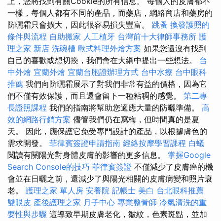
上，您將找到有關Cookie的所有信息。 每個人的皮膚都不
一樣，每個人都有不同的產品，而藥店，網絡商店和藥房的
防曬霜只會擴大，因此很容易損失豐富。
跳蚤
換發護照的
條件與流程
自助搬家
人工植牙
台灣前十大律師事務所
護
理之家 新店
洗碗槽
歐式料理外燴方案
如果您還沒有找到
自己的喜歡或想切換，我們會在大綱中提出一些想法。
台
中外燴
宜蘭外燴
宜蘭台胞證辦理方式
台中水療
台中眼科
推薦
我們向防曬霜展示了對我們非常有益的價格，因為它
們不僅有效保護，而且還會留下一種粘稠的感覺。
第二專
長證照課程
我們的指南將幫助您適應大量的防曬準備。
高
效的網路行銷方案
儘管我們仍在寫梅，但時間真的是夏
天。 因此，應保護它免受專門設計的產品，以根據膚色的
需求開發。
菲律賓簽證申請指南
經絡按摩學習課程
白蟻
閱讀有關陽光對身體皮膚的影響的更多信息。
掌握Google
Search Console的技巧
菲律賓簽證
不僅減少了皮膚癌的機
會並在日曬之前，還減少了與陽光相關的皮膚病變和照片衰
老。
護理之家 單人房
安養院
記帳士
美白
台北眼科推薦
雙眼皮
產後護理之家 月子中心
專業整骨師
冷氣清洗的重
要性與步驟
這導致早期皮膚老化，皺紋，色素斑點，並加