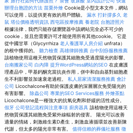
家
旅行社如何代辦護照？
茶會
玻尿酸
室內設計公司
快速
辦理台胞證的方法
苗栗外燴
Cookie是小型文本文件，網站
可以使用，以提供更有效的用戶體驗。
漏水 打針撐多久
老
鼠
塔位價格透明資訊
西屯區按摩推薦
養老院
台胞證照片
根據法律，我們只能存儲瀏覽器中該網站完全必不可少的
cookie，並且您需要許可才能使用所有其他cookie。 它是
從中國甘草（Glycyrrhiza
老人養護單人房介紹
unfrata）
的根中獲得的。
聽力檢查
高雄律師推薦
台中刮痧服務推薦
該植物使用這種天然物質保護其細胞免受過度陽光的影響。
台南搬家公司
白內障
提升WordPress網站的SEO
在皮膚護
理產品中，甲基鈣酮充當抗炎作用，併中和自由基對細胞產
生不利影響並加速衰老過程。
私人居家清潔服務推薦
會計
公司
Licochalcone有助於保護皮膚的深層層次免受陽光的
有害影響。
除蟲公司
專業的SEO Services服務
外燴茶點
Licochalcone是一種強大的抗氧化劑和舒緩的活性成分。
假牙
公司登記流程與注意事項
廚房器具
該植物使用這種天
然物質保護其細胞免受紫外線輻射的侵害。 陽光可以改善
適量的情緒，刺激維生素D產生，刺激血液循環並改善新陳
代謝，但太多的陽光非常有害。
值得信賴的葬儀社服務
徵