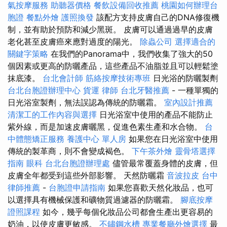
氣按摩服務
助聽器價格
餐飲設備回收推薦
桃園如何辦理台
胞證
餐點外燴
護照換發
該配方支持皮膚自己的DNA修復機
制，並有助於預防和減少黑斑。 皮膚可以通過過早的皮膚
老化甚至皮膚癌來應對過度的陽光。
除蟲公司
選擇適合的
關鍵字策略
在我們的Panorama中，我們收集了強大的50
個因素或更高的防曬產品，這些產品不油脂並且可以輕鬆塗
抹底漆。
台北會計師
筋絡按摩技術專班
日光浴的防曬製劑
台北台胞證辦理中心
貨運
律師
台北牙醫推薦
- 一種單獨的
日光浴室製劑，無法誤認為傳統的防曬霜。
室內設計推薦
清潔工的工作內容與選擇
日光浴室中使用的產品不能防止
紫外線，而是加速皮膚曬黑，促進色素生產和水合物。
台
中體態矯正服務
養護中心 單人房
如果您在日光浴室中使用
傳統的製革商，則不會變成褐色。
下午茶外燴
靈骨塔選擇
指南
眼科
台北台胞證辦理處
儘管最常覆蓋身體的皮膚，但
皮膚全年都受到這些外部影響。 天然防曬霜
音波拉皮
台中
律師推薦
-
台胞證申請指南
如果您喜歡天然化妝品，也可
以選擇具有機械保護和礦物質過濾器的防曬霜。
腳底按摩
證照課程
如今，幾乎每個化妝品公司都會生產出更容易的
奶油，以使皮膚更敏感。
不鏽鋼水槽
專業餐廳外燴選擇
最