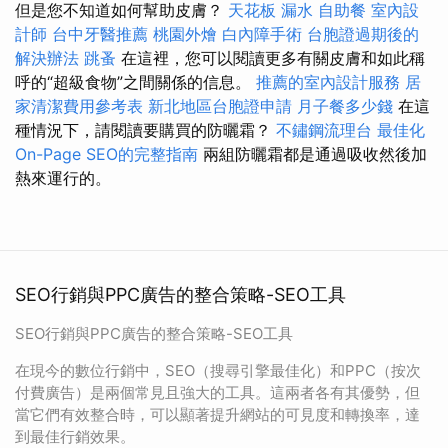
但是您不知道如何幫助皮膚？
天花板 漏水
自助餐
室內設
計師
台中牙醫推薦
桃園外燴
白內障手術
台胞證過期後的
解決辦法
跳蚤
在這裡，您可以閱讀更多有關皮膚和如此稱
呼的“超級食物”之間關係的信息。
推薦的室內設計服務
居
家清潔費用參考表
新北地區台胞證申請
月子餐多少錢
在這
種情況下，請閱讀要購買的防曬霜？
不鏽鋼流理台
最佳化
On-Page SEO的完整指南
兩組防曬霜都是通過吸收然後加
熱來運行的。
SEO行銷與PPC廣告的整合策略-SEO工具
SEO行銷與PPC廣告的整合策略-SEO工具
在現今的數位行銷中，SEO（搜尋引擎最佳化）和PPC（按次
付費廣告）是兩個常見且強大的工具。這兩者各有其優勢，但
當它們有效整合時，可以顯著提升網站的可見度和轉換率，達
到最佳行銷效果。