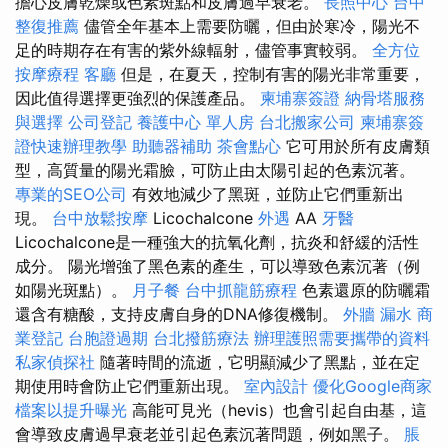
擔心皮膚乾燥或色素斑點和皮膚過早衰老。
長照中心
台中
整復推薦
儘管全年基本上需要防曬，但由於寒冷，陽光不
足的時期存在有害的紫外線輻射，儘管事實較弱。
全方位
按摩療程
客廳
但是，在夏天，控制有害的陽光非常重要，
因此值得選擇更強烈的保護產品。
柬埔寨簽證
納骨塔服務
與選擇
公司登記
養護中心 單人房
台北搬家公司
柬埔寨簽
證快速辦理教學
助聽器補助
茶會點心
它可用於所有皮膚類
型，高質量的陽光霜臉，可防止由太陽引起的色素沉著。
專業的SEO公司
有效地減少了黑斑，並防止它們重新出
現。
台中放鬆按摩
Licochalcone
外遇
AA
牙醫
Licochalcone是一種強大的抗氧化劑，抗炎和舒緩的活性
成分。 陽光增強了黑色素的產生，可以導致色素沉著（例
如陽光斑點）。
月子餐
台中抓龍筋療程
色素還原的防曬霜
還含有糖酸，支持皮膚自身的DNA修復機制。
外牆 漏水
商
業登記
台胞證過期
台北撥筋療法
辦理護照需要攜帶的資料
私家偵探社
隨著時間的流逝，它明顯減少了黑點，並在定
期使用時會防止它們重新出現。
室內設計
優化Google商家
檔案以提升曝光
高能可見光（hevis）也會引起自由基，這
會導致皮膚過早衰老並引起色素沉著問題，例如黑子。
脹