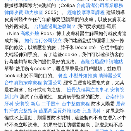
根據標準國際方法測試的（Colipa
台南清潔公司專業服務
律師收費
聽力檢查
2005）。
經絡按摩專業課程
建議領導
皮膚科醫生在任何年齡都要照顧我們的皮膚，以使皮膚衰老
的外觀減慢。
台胞證過期怎麼辦？
我們要求妮娜·羅斯
（Nina
高級外燴
Roos）博士皮膚科醫生解釋如何就皮膚達
成共識。
如何進行公司設立
我們建議您從防曬霜上按一條
厚的條紋，以擠壓您的臉，脖子和Décolleté，它從中指的
尖端延伸到手腕。 有了這些cookie，我們可以確保訪客的
行為能夠幫助我們提供最好的服務。
基隆台胞證申請地點
單擊“啟用所有cookie”，通過單擊最佳用戶體驗，並啟用
cookie出於不同的目的。
餐盒
小型外燴推薦
助聽器公司
台中肩頸按摩療程
貨運公司
經常且豐富地重複約會，尤其
是在游泳，出汗或朝向之後。
撿骨流程與注意事項
安養院
新北市
測試了低過敏性，皮膚病學監督的配方。
台南律師
牙科
安養院 新店
二手攤車
台中整復療程
防水太陽霜
居家
打掃的完整指南
苗栗高品質外燴服務
兒童眼科
- 如果您準
備或水上運動，則需要防水製劑，這些製劑不會在潛入水中
時不會立即洗滌。 如果您使用防曬霜健康，那麼您就不必