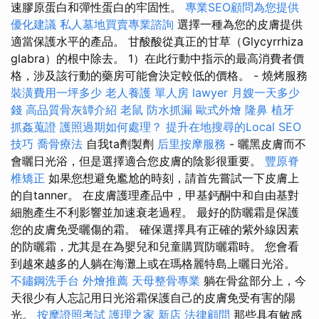
速膠原蛋白和彈性蛋白的牢固性。
專業SEO顧問為您提供
優化建議
私人墓地買賣專業諮詢
選擇一種為您的皮膚提供
適當保護水平的產品。 甘酸酸從真正的甘草（Glycyrrhiza
glabra）的根中除去。 1）在此行動中指示的最高消費者價
格，涉及該行動的藥房可能會決定較低的價格。 - 燒烤服務
裝潢費用一坪多少
老人養護 單人房
lawyer
月嫂一天多少
錢
高品質骨灰罈介紹
老鼠
防水抓漏
歐式外燴
隆鼻
植牙
抓姦蒐證
護照過期如何處理？
提升在地搜尋的Local SEO
技巧
喬骨療法
自我ta劑製劑
后里按摩服務
- 曬黑皮膚而不
會曬日光浴，但是選擇適合您皮膚的陰影很重要。
豐原脊
椎矯正
如果您想避免尷尬的時刻，請首先嘗試一下皮膚上
的自tanner。 在皮膚護理產品中，甲基鈣酮中和自由基對
細胞產生不利影響並加速衰老過程。 最好的防曬霜是保護
您的皮膚免受曬傷的霜。 確保選擇具有正確的紫外線因素
的防曬霜，尤其是在為嬰兒和兒童購買防曬霜時。 您會看
到越來越多的人躺在海灘上或在瑪格麗特島上曬日光浴。
不鏽鋼洗手台
外燴推薦
天母整骨專業
躺在骨盆部分上，今
天很少有人忘記用日光浴霜保護自己的皮膚免受有害的陽
光。
按摩證照考試
護理之家 新店
法律顧問
那些具有敏感