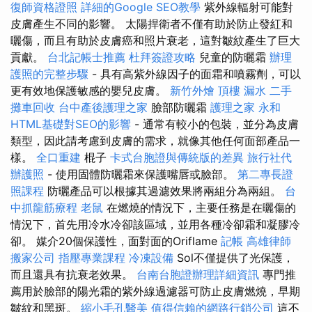
復師資格證照
詳細的Google SEO教學
紫外線輻射可能對
皮膚產生不同的影響。 太陽捍衛者不僅有助於防止發紅和
曬傷，而且有助於皮膚癌和照片衰老，這對皺紋產生了巨大
貢獻。
台北記帳士推薦
杜拜簽證攻略
兒童的防曬霜
辦理
護照的完整步驟
- 具有高紫外線因子的面霜和噴霧劑，可以
更有效地保護敏感的嬰兒皮膚。
新竹外燴
頂樓 漏水
二手
攤車回收
台中產後護理之家
臉部防曬霜
護理之家 永和
HTML基礎對SEO的影響
- 通常有較小的包裝，並分為皮膚
類型，因此請考慮到皮膚的需求，就像其他任何面部產品一
樣。
全口重建
棍子
卡式台胞證與傳統版的差異
旅行社代
辦護照
- 使用固體防曬霜來保護嘴唇或臉部。
第二專長證
照課程
防曬產品可以根據其過濾效果將兩組分為兩組。
台
中抓龍筋療程
老鼠
在燃燒的情況下，主要任務是在曬傷的
情況下，首先用冷水冷卻該區域，並用各種冷卻霜和凝膠冷
卻。 媒介20個保護性，面對面的Oriflame
記帳
高雄律師
搬家公司
指壓專業課程
冷凍設備
Sol不僅提供了光保護，
而且還具有抗衰老效果。
台南台胞證辦理詳細資訊
專門推
薦用於臉部的陽光霜的紫外線過濾器可防止皮膚燃燒，早期
皺紋和黑斑。
縮小毛孔醫美
值得信賴的網路行銷公司
這不