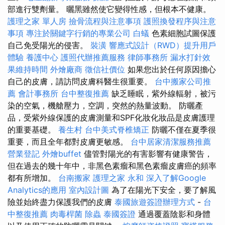
部進行雙劑量。 曬黑雖然使它變得性感，但根本不健康。
護理之家 單人房
撿骨流程與注意事項
護照換發程序與注意
事項
專注於關鍵字行銷的專業公司
白蟻
色素細胞試圖保護
自己免受陽光的侵害。
裝潢
響應式設計（RWD）提升用戶
體驗
養護中心
護照代辦推薦服務
律師事務所
漏水打針效
果維持時間
外燴廠商
徵信社價位
如果您出於任何原因擔心
自己的皮膚，請訪問皮膚科醫生很重要。
台中搬家公司推
薦
會計事務所
台中整復推薦
缺乏睡眠，紫外線輻射，被污
染的空氣，機艙壓力，空調，突然的熱量波動。 防曬產
品，受紫外線保護的皮膚測量和SPF化妝化妝品是皮膚護理
的重要基礎。
養生村
台中美式脊椎矯正
防曬不僅在夏季很
重要，而且全年都對皮膚更敏感。
台中居家清潔服務推薦
營業登記
外燴buffet
儘管對陽光的有害影響有健康警告，
但在過去的幾十年中，非黑色素瘤和黑色素瘤皮膚癌的頻率
都有所增加。
台南搬家
護理之家 永和
深入了解Google
Analytics的應用
室內設計圖
為了在陽光下安全，要了解風
險並始終盡力保護我們的皮膚
泰國旅遊簽證辦理方式
-
台
中整復推薦
肉毒桿菌
除蟲
泰國簽證
通過覆蓋陰影和身體