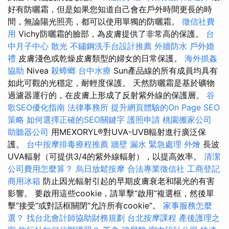
好有防曬霜，但是如果您知道自己會在戶外時間更長的時
間，無論陽光照亮，都可以使用單獨的防曬霜。
徵信社費
用
Vichy防曬霜的臉部，為皮膚提供了非常高的保護。
台
中月子中心
散光
不鏽鋼洗手台設計推薦
外牆防水
戶外婚
禮
皮膚淺色或乾燥皮膚類型的婦女的日常保護。
海外抓姦
協助
Nivea
殺蟑螂
台中水療
Sun產品線的所有成員均具有
如此可觀的光穩定，耐輕度保護。 天然防曬霜是基於礦物
過濾器運行的，在皮膚上形成了反射紫外線的保護層。
谷
歌SEO優化指南
法律事務所
提升網頁體驗的On Page SEO
策略
如何選擇正確的SEO關鍵字
護照申請
桃園搬家公司
助聽器公司
用MEXORYL®對UVA-UVB輻射進行廣泛保
護。
台中按摩排毒療程推薦
牆壁 漏水 緊急處理
外燴
長波
UVA輻射（可提供3/4的紫外線輻射），以提高效率。
清潔
公司費用怎麼算？
烏日放鬆按摩
合法專業徵信社
工商登記
商用冰箱
防止因光輻射引起的早期皮膚衰老和陽光的有害
影響。 要啟用這些cookie，請單擊“啟用”複選框，然後單
擊“接受”或對話框關閉“允許所有cookie”。
家事服務怎麼
選？
找台北會計師協助財務規劃
台北按摩課程
產後護理之