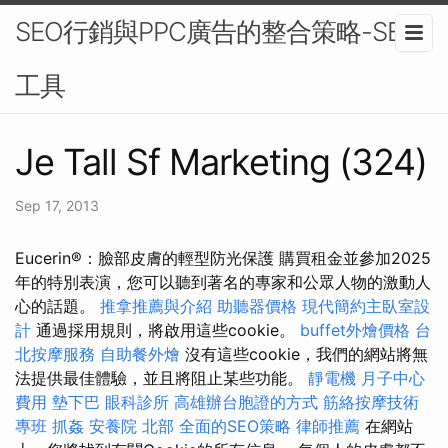
SEO行銷與PPC廣告的整合策略-SEO
工具
Je Tall Sf Marketing (324)
Sep 17, 2013
Eucerin®：臉部皮膚的輕型防光保護 購買租金並參加2025
年的特別表演，您可以聽到著名的專家和公眾人物的激動人
心的話題。
推拿推薦與介紹
助聽器價格
現代簡約主臥室設
計
通過採用規則，將啟用這些cookie。
buffet外燴價格
台
北按摩服務
自助餐外燴
沒有這些cookie，我們的網站將無
法提供最佳體驗，並且將阻止某些功能。
靜電機
月子中心
費用
墊下巴
眼科診所
高雄辦台胞證的方式
筋絡按摩技術
專班
抓姦
安養院 北部
全面的SEO策略
律師推薦
在網站