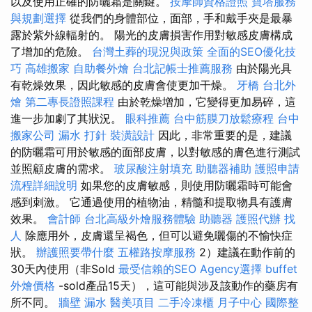
以及使用正確的防曬霜是關鍵。
按摩師資格證照
寶塔服務
與規劃選擇
從我們的身體部位，面部，手和戴手夾是最暴
露於紫外線輻射的。 陽光的皮膚損害作用對敏感皮膚構成
了增加的危險。
台灣土葬的現況與政策
全面的SEO優化技
巧
高雄搬家
自助餐外燴
台北記帳士推薦服務
由於陽光具
有乾燥效果，因此敏感的皮膚會使更加干燥。
牙橋
台北外
燴
第二專長證照課程
由於乾燥增加，它變得更加易碎，這
進一步加劇了其狀況。
眼科推薦
台中筋膜刀放鬆療程
台中
搬家公司
漏水 打針
裝潢設計
因此，非常重要的是，建議
的防曬霜可用於敏感的面部皮膚，以對敏感的膚色進行測試
並照顧皮膚的需求。
玻尿酸注射填充
助聽器補助
護照申請
流程詳細說明
如果您的皮膚敏感，則使用防曬霜時可能會
感到刺激。 它通過使用的植物油，精髓和提取物具有護膚
效果。
會計師
台北高級外燴服務體驗
助聽器
護照代辦
找
人
除應用外，皮膚還呈褐色，但可以避免曬傷的不愉快症
狀。
辦護照要帶什麼
五權路按摩服務
2）建議在動作前的
30天內使用（非Sold
最受信賴的SEO Agency選擇
buffet
外燴價格
-sold產品15天），這可能與涉及該動作的藥房有
所不同。
牆壁 漏水
醫美項目
二手冷凍櫃
月子中心
國際整