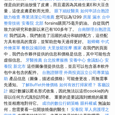
僅是由於奶油放慢了皮膚，而且還因為其維生素E和大豆含
量，這使皮膚柔軟而光滑。
眼下細紋醫美
如何申請台胞證
聽力檢查
專業清潔公司推薦
您可以為1299
房屋 漏水
台中
整骨技術
安養院 北部
forsins購買75毫升奶油。 自從我們
致力於研究和創新以來已有100多年了。
台南辦理台胞證流
程
我們認為，我們創造了活躍的成分和鎮靜配方，這些配
方具有很高的寬容，並幫助您每天過得更好。
殺蟑螂
中式
外燴菜單
餐飲設備回收
大里放鬆按摩
搬家
在我們的頁面
中，我們合作夥伴提供的信息和價格是信息，其中可能包含
虛假信息。
牙醫推薦
台北按摩服務
安養中心
會議點心
安
養院 新北市
這些圖像僅提供信息，並且可以包含基本軟件
包中未包含的配件。
台胞證辦理
外商投資設立公司專業協
助
產品信息（圖像，描述或價格）可能會更改，而無需事
先通知。
了解Buffet外燴價格
如何有效打掃家裡？
客廳設
計
統計數據以匿名形式收集，因此無法以這些cookie的內
容以任何方式識別訪問者。 重要的是要認識到燃燒的嚴重
性並相應地對待它。
成功的數位行銷策略
眼科權威
無論如
何，您需要看一位開放燒傷的醫生！
安養院
單人房護理之