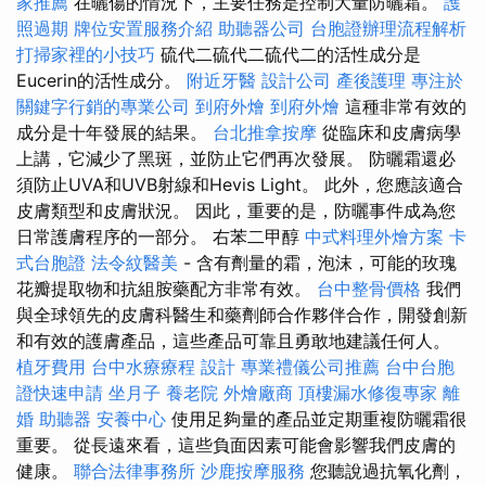
家推薦
在曬傷的情況下，主要任務是控制大量防曬霜。
護
照過期
牌位安置服務介紹
助聽器公司
台胞證辦理流程解析
打掃家裡的小技巧
硫代二硫代二硫代二的活性成分是
Eucerin的活性成分。
附近牙醫
設計公司
產後護理
專注於
關鍵字行銷的專業公司
到府外燴
到府外燴
這種非常有效的
成分是十年發展的結果。
台北推拿按摩
從臨床和皮膚病學
上講，它減少了黑斑，並防止它們再次發展。 防曬霜還必
須防止UVA和UVB射線和Hevis Light。 此外，您應該適合
皮膚類型和皮膚狀況。 因此，重要的是，防曬事件成為您
日常護膚程序的一部分。 右苯二甲醇
中式料理外燴方案
卡
式台胞證
法令紋醫美
- 含有劑量的霜，泡沫，可能的玫瑰
花瓣提取物和抗組胺藥配方非常有效。
台中整骨價格
我們
與全球領先的皮膚科醫生和藥劑師合作夥伴合作，開發創新
和有效的護膚產品，這些產品可靠且勇敢地建議任何人。
植牙費用
台中水療療程
設計
專業禮儀公司推薦
台中台胞
證快速申請
坐月子
養老院
外燴廠商
頂樓漏水修復專家
離
婚
助聽器
安養中心
使用足夠量的產品並定期重複防曬霜很
重要。 從長遠來看，這些負面因素可能會影響我們皮膚的
健康。
聯合法律事務所
沙鹿按摩服務
您聽說過抗氧化劑，