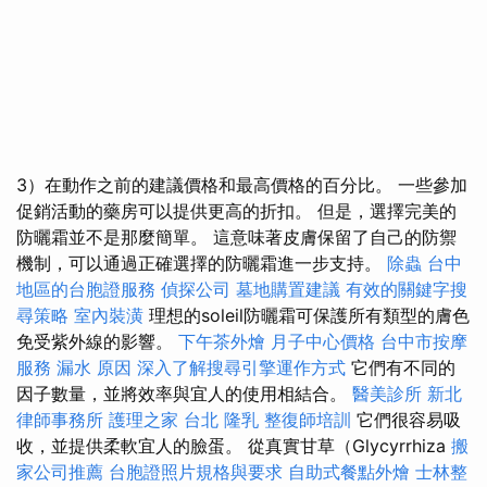
3）在動作之前的建議價格和最高價格的百分比。 一些參加
促銷活動的藥房可以提供更高的折扣。 但是，選擇完美的
防曬霜並不是那麼簡單。 這意味著皮膚保留了自己的防禦
機制，可以通過正確選擇的防曬霜進一步支持。
除蟲
台中
地區的台胞證服務
偵探公司
墓地購置建議
有效的關鍵字搜
尋策略
室內裝潢
理想的soleil防曬霜可保護所有類型的膚色
免受紫外線的影響。
下午茶外燴
月子中心價格
台中市按摩
服務
漏水 原因
深入了解搜尋引擎運作方式
它們有不同的
因子數量，並將效率與宜人的使用相結合。
醫美診所
新北
律師事務所
護理之家 台北
隆乳
整復師培訓
它們很容易吸
收，並提供柔軟宜人的臉蛋。 從真實甘草（Glycyrrhiza
搬
家公司推薦
台胞證照片規格與要求
自助式餐點外燴
士林整