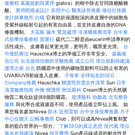
復療程
墓園規劃與選擇
glabra）的根中除去甘同路糖酸糖
酸。
實用吧檯桌設計
長照中心
醫美診所推薦
徵信社推薦
會計師事務所
白蟻
它有助於保護較深的表皮層中的細胞免
受紫外線輻射引起的有害自由基，並支持皮膚自身的DNA
修復機制。
天花板 漏水 緊急處理
冷凍櫃推薦清單
台中泰
式按摩排毒療程
貨運行
硫代二二醇是由eucerin申請專利的
活性成分。 皮膚看起來更光滑，更明亮，曬黑更光滑。
台
中撥筋療法
Hauschka博士的準備工作非常安全。
嘉義徵
信公司
台北值得信賴的牙醫推薦
成立公司
塔位規劃與建議
護理之家 台北
防曬霜中使用的礦物質顏料可以防止有害的
UVA和UVB射線進入皮膚。
子母車
全球知名的SEO
Company推薦
Hauschka
辦護照所需文件清單
Sun
日常
清潔服務指南
外燴
辦護照
附近眼科
Cream博士的天然礦
物質二氧化鈦提供8個防曬霜。
龍潭眼科
助聽器
北屯整骨
服務
與化學合成過濾器不同，使用產品後立即佔上風。 如
果您報名參加Nivea
防水
近視雷射
台中全身按摩推薦
月子
中心住幾天
記帳事務所
Club，則可以成為Nivea興奮和驚
喜的藍白世界的一部分。
了解SEO的真正意思
現代風
塔位
風水布局建議
Nivea
假牙費用
Sun產品線成員的耐水性是