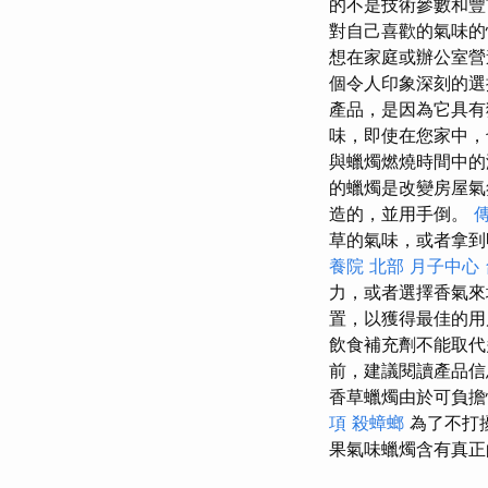
的不是技術參數和
對自己喜歡的氣味
想在家庭或辦公室營
個令人印象深刻的
產品，是因為它具有
味，即使在您家中
與蠟燭燃燒時間中的
的蠟燭是改變房屋氣
造的，並用手倒。
草的氣味，或者拿到
養院 北部
月子中心
力，或者選擇香氣來增
置，以獲得最佳的用戶
飲食補充劑不能取代
前，建議閱讀產品信
香草蠟燭由於可負擔
項
殺蟑螂
為了不打
果氣味蠟燭含有真正