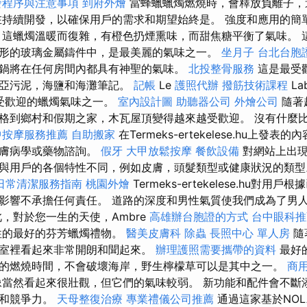
發程序與注意事項
到府外燴
當蜂蠟蠟燭燃燒時，會釋放負離子，
在持續開發，以確保用戶的需求和期望始終是。 強度和應用的簡
 這蠟燭溫暖而復雜，有橙色扔煙熏味，而甜焦糖平衡了氣味。 
形的玻璃金屬鑄件中，是最美麗的氣味之一。
坐月子
台北台胞
鍋將在任何房間內都具有神聖的氣味。
北投整骨服務
這是最受歡
尼亞污泥，海鹽和海灘筆記。
記帳
Le
護照代辦
撥筋技術課程
La
最受歡迎的蠟燭氣味之一。
室內設計圖
助聽器公司
外燴公司
隨著
格到鄉村和假期之家，木瓦屋頂變得越來越受歡迎。 沒有什麼
中按摩服務推薦
自助搬家
在Termeks-ertekelese.hu上發
皮膚病學或藥物諮詢。
假牙
大甲放鬆按摩
餐飲設備
對網站上出現
與用戶的各個特性不同，例如皮膚，頭髮類型或健康狀況的類
日常清潔服務指南
桃園外燴
Termeks-ertekelese.hu對
影響不承擔任何責任。 道路的深度和男性氣質使我們成為了男
此，對於您一生的天使，Ambre
高雄辦台胞證的方式
台中眼科推
給女性的最好的芬芳蠟燭禮物。
醫美皮膚科
除蟲
長照中心 單人房
隨
室裡看起來非常開朗和聞起來。
辦理護照需要攜帶的資料
最好
的燃燒時間，不會破壞海岸，野生檸檬草可以是其中之一。
商
像當然看起來很壯觀，但它們的氣味較弱。 新功能和配件會不斷
子和競爭力。
天母整復治療
專業禮儀公司推薦
通過這家基於NO