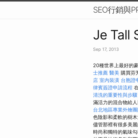
SEO行銷與P
Je Tall
Sep 17, 2013
20種世界上最好的
士推薦
醫美
購買芬
店
室內裝潢
台胞證
律賓簽證申請流程
在
清洗的重要性與步
滿活力的混合物給
台北地區專業外燴
色陰影和柔軟的樹木
儘管那裡有很多美麗
時尚和獨特的氣味