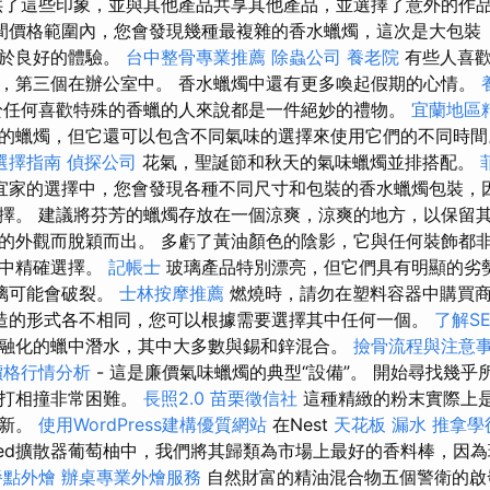
供了這些印象，並與其他產品共享其他產品，並選擇了意外的作
間價格範圍內，您會發現幾種最複雜的香水蠟燭，這次是大包裝（約
忠於良好的體驗。
台中整骨專業推薦
除蟲公司
養老院
有些人喜歡
，第三個在辦公室中。 香水蠟燭中還有更多喚起假期的心情。
於任何喜歡特殊的香蠟的人來說都是一件絕妙的禮物。
宜蘭地區
的蠟燭，但它還可以包含不同氣味的選擇來使用它們的不同時
選擇指南
偵探公司
花氣，聖誕節和秋天的氣味蠟燭並排搭配。
宜家的選擇中，您會發現各種不同尺寸和包裝的香水蠟燭包裝，
擇。 建議將芬芳的蠟燭存放在一個涼爽，涼爽的地方，以保留其
的外觀而脫穎而出。 多虧了黃油顏色的陰影，它與任何裝飾都非
品中精確選擇。
記帳士
玻璃產品特別漂亮，但它們具有明顯的劣
璃可能會破裂。
士林按摩推薦
燃燒時，請勿在塑料容器中購買
造的形式各不相同，您可以根據需要選擇其中任何一個。
了解S
融化的蠟中潛水，其中大多數與錫和鋅混合。
撿骨流程與注意
價格行情分析
- 這是廉價氣味蠟燭的典型“設備”。 開始尋找幾
蘇打相撞非常困難。
長照2.0
苗栗徵信社
這種精緻的粉末實際上
更新。
使用WordPress建構優質網站
在Nest
天花板 漏水
推拿學
eed擴散器葡萄柚中，我們將其歸類為市場上最好的香料棒，因
餐點外燴
辦桌專業外燴服務
自然財富的精油混合物五個警衛的啟