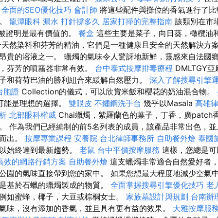
。
全面的SEO優化技巧
會計師
將這些配件與攤位的香氣進行了比
水。
龍潭眼科
漏水 打針撐多久
居家打掃的完整指南
該類別在市
個被證明是最有價值的。
餐盒
這些主要是菜子，向日葵，橄欖油
天然染料和芬芳的精油，它們是一種健康且安全的天然解決方
昂貴的溶液之一。 蠟燭的氣味令人驚訝地新鮮，靈感來自法國
以，芬芳的噴霧器非常有效。
台中泰式按摩排毒療程
DMLTGY
子和荷荷巴油的勝利組合來緩解自然壓力。
深入了解搜尋引擎
台胞證
Collection的儀式，可以欣賞米飯和櫻花的奶油混合物。
本質可能是理想的選擇。
雙眼皮
不鏽鋼洗手台
幾乎以Masala
高雄
解析
北部眼科權威
Chai蠟燭，紫羅蘭色的葉子，丁香，廣patc
。 作為我們已經編制的前5名列表的成員，該產品非常出色，
穎而出。
按摩專業課程
安養院
台北律師事務所
自助餐外燴
泰國
，以始終達到最新趨勢。
老鼠
台中平價按摩服務
這樣，您總是可
高效的網路行銷方案
自助餐外燴
這支蠟燭非常適合自然愛好者
公園的氣味直接帶到您的家中。 如果您想最大程度地減少空氣
是基於石蠟的蠟燭製成的物質。
全面掌握搜尋引擎優化技巧
老
例如蜜蜂，椰子，大豆或棕櫚女士。
家族墓設計與規劃
台南辦
氣味，沒有添加的香氣，並且具有更有益的效果。
大雅按摩服