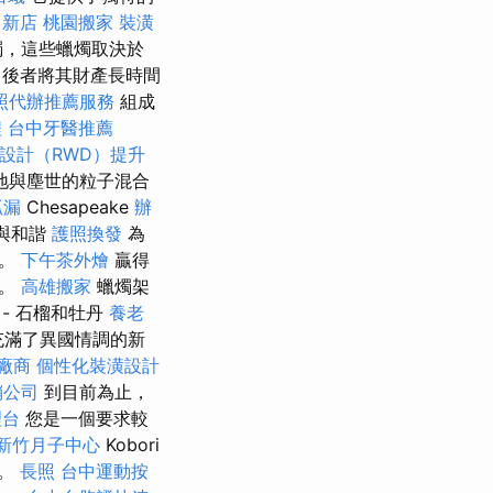
 新店
桃園搬家
裝潢
燭，這些蠟燭取決於
後者將其財產長時間
照代辦推薦服務
組成
程
台中牙醫推薦
設計（RWD）提升
地與塵世的粒子混合
抓漏
Chesapeake
辦
衡與和諧
護照換發
為
息。
下午茶外燴
贏得
評。
高雄搬家
蠟燭架
- 石榴和牡丹
養老
充滿了異國情調的新
廠商
個性化裝潢設計
銷公司
到目前為止，
理台
您是一個要求較
新竹月子中心
Kobori
們。
長照
台中運動按