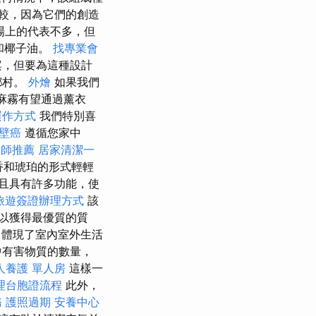
較，因為它們的創造
場上的代表不多，但
和椰子油。
找專業會
案，但要為這種設計
鄉村。
外燴
如果我們
亞麻霧有望通過薰衣
運作方式
我們特別喜
壁癌
遵循您家中
律師推薦
居家清潔一
h香和琥珀的形式輕輕
並且具有許多功能，使
旅遊簽證辦理方式
該
以獲得最優質的質
，體現了室內室外生活
中有害物質的數量，
人養護 單人房
這樣一
理台胞證流程
此外，
務
護照過期
安養中心