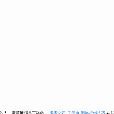
同的人，豪華蠟燭是正確的。
搬家公司
子母車
網路行銷技巧
在任