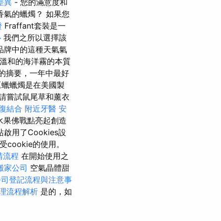
差異
- 您的滿意度和
香氣的蠟燭？ 如果您
證
Fraffant套裝是一
心
我們之所以選擇該
品牌中的這種天氣氣
溫和的海洋霧的本質
的摘要，一年中最好
豆蠟蠟燭是在美國製
請嘗試鼠尾草和薰衣
復結合
附近牙醫
安
水果佛戰點亮起創造
用了Cookies設
ookie的使用。
請流程
在開始使用之
搬家公司
空氣晶體甜
公司登記流程與注意事
理流程解析
是的，如