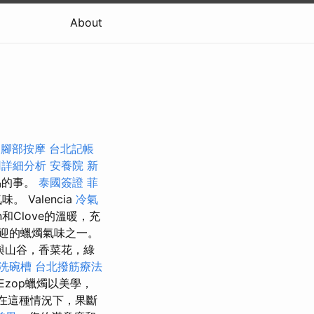
About
。
腳部按摩
台北記帳
用詳細分析
安養院 新
易的事。
泰國簽證
菲
Valencia
冷氣
on和Clove的溫暖，充
迎的蠟燭氣味之一。
與山谷，香菜花，綠
洗碗槽
台北撥筋療法
Ezop蠟燭以美學，
在這種情況下，果斷