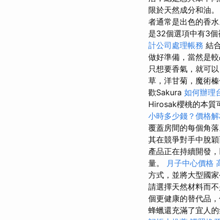
限於天然成分和油
者通常是出色的香
是32個選項中有3
計公司處理帳務
結合
做好準備，當然是較
只想要香氣，就可
草，洋甘菊，魔術榛
歡Sakura
如何辦理
Hirosak櫻桃的
小時多少錢？價格
覆蓋房間的每個角落
其在競爭對手中脫
產品正在持續開發
量。
月子中心價格
方式，並將大型國家
請選擇天然材料而不
個更健康的替代品，
蜂蠟還充滿了宜人的