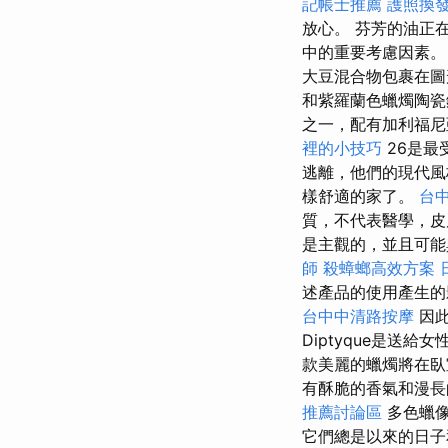
記帳士推薦
護照換
放心。 芬芳的油正
中的重要考慮因素。
大豆混合物包裹在圖
和紫羅蘭色蠟燭陶瓷
之一，配有加利福
裡的小技巧
26是
逃離，他們的現代風
樣舒適的家了。
台
質，不代表醫學，
是主觀的，並且可能
師
殺蟑螂高效方案
述產品的使用產生的
台中中清路按摩
因
Diptyque是送
款美麗的蠟燭將在臥
有酥脆的香氣和漫長
推薦討論區
多色蠟
它們總是以來的日