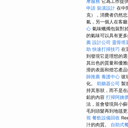
摩服務
它為工作提
申請
裝潢設計
在中
克），消費者仍然
氣，另一個人在客廳
心
氣味蠟燭包裝對
的氣味可以具有更多
薦
設計公司
靈骨塔
助
快速打掃技巧
在
到發現它是理想的選
其出色的質量和優雅
滑的表面和燈芯產
師推薦
養護中心
玻
化。
助聽器公司
製
持其形狀，而不是在
鉛的內容
打掃阿姨
法，並會發現與小
毛到頭髮再到地毯
視
餐飲設備回收
R
汁的肉質。
自助式