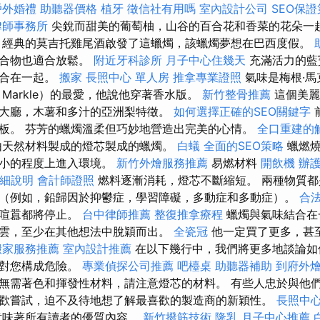
戶外婚禮
助聽器價格
植牙
徵信社有用嗎
室內設計公司
SEO保
律師事務所
尖銳而甜美的葡萄柚，山谷的百合花和香菜的花朵一
 經典的莫吉托雞尾酒啟發了這蠟燭，該蠟燭夢想在巴西度假。
混合物也適合放鬆。
附近牙科診所
月子中心住幾天
充滿活力的藍
混合在一起。
搬家
長照中心 單人房
推拿專業證照
氣味是梅根·馬
學
Markle）的最愛，他說他穿著香水版。
新竹整骨推薦
這個美麗
大廳，木薯和多汁的亞洲梨特徵。
如何選擇正確的SEO關鍵字
板。 芬芳的蠟燭溫柔但巧妙地營造出完美的心情。
全口重建的
由天然材料製成的燈芯製成的蠟燭。
白蟻
全面的SEO策略
蠟燃燒
更小的程度上進入環境。
新竹外燴服務推薦
易燃材料
開飲機
辦
詳細說明
會計師證照
燃料逐漸消耗，燈芯不斷縮短。 兩種物質都
（例如，鉛歸因於抑鬱症，學習障礙，多動症和多動症）。
合
和喧囂都將停止。
台中律師推薦
整復推拿療程
蠟燭與氣味結合在
雲，至少在其他想法中脫穎而出。
全瓷冠
他一定買了更多，甚
搬家服務推薦
室內設計推薦
在以下幾行中，我們將更多地談論如
，對您構成危險。
專業偵探公司推薦
吧檯桌
助聽器補助
到府外
無需著色和揮發性材料，請注意燈芯的材料。 有些人忠於與他
歡嘗試，迫不及待地想了解最喜歡的製造商的新穎性。
長照中
意味著所有讀者的優質內容。
新竹撥筋技術
隆乳
月子中心推薦