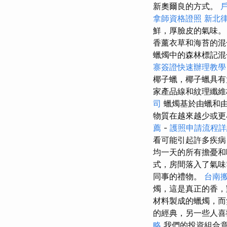
新奧爾良的方式。
拿師資格證照
新北
鮮，厚臉皮的氣味。
香薰衣草和海苔的
蠟燭中的森林標記
寨簽證快速辦理教
椰子蠟，椰子蠟具有
家產品線和紋理纖維
司
蠟燭基於由蠟和
物質在越來越少或
薦
-
護照申請流程
看可能引起許多疾病
均一天的所有擔憂
式，房間落入了氣味
同事的禮物。
台南
燭，這是真正的香
材料製成的蠟燭，而
的經典，另一些人喜
略
我們的投資組合