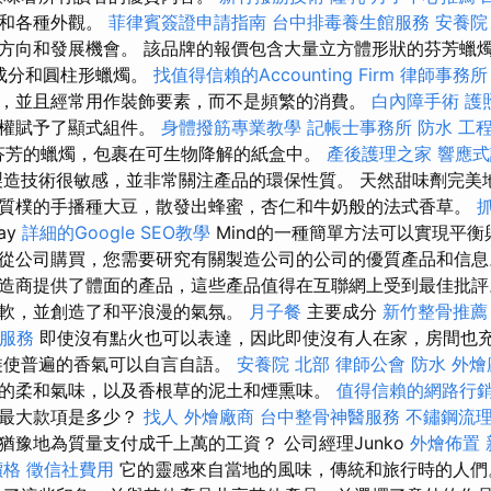
圍和各種外觀。
菲律賓簽證申請指南
台中排毒養生館服務
安養院
方向和發展機會。 該品牌的報價包含大量立方體形狀的芬芳蠟
的成分和圓柱形蠟燭。
找值得信賴的Accounting Firm
律師事務所
，並且經常用作裝飾要素，而不是頻繁的消費。
白內障手術
護
特權賦予了顯式組件。
身體撥筋專業教學
記帳士事務所
防水 工
產芬芳的蠟燭，包裹在可生物降解的紙盒中。
產後護理之家
響應式
造技術很敏感，並非常關注產品的環保性質。 天然甜味劑完美
質樸的手播種大豆，散發出蜂蜜，杏仁和牛奶般的法式香草。
ay
詳細的Google SEO教學
Mind的一種簡單方法可以實現平
從公司購買，您需要研究有關製造公司的公司的優質產品和信
造商提供了體面的產品，這些產品值得在互聯網上受到最佳批
軟，並創造了和平浪漫的氣氛。
月子餐
主要成分
新竹整骨推薦
服務
即使沒有點火也可以表達，因此即使沒有人在家，房間也
裝使普遍的香氣可以自言自語。
安養院 北部
律師公會
防水
外燴
的柔和氣味，以及香根草的泥土和煙熏味。
值得信賴的網路行
的最大款項是多少？
找人
外燴廠商
台中整骨神醫服務
不鏽鋼流
猶豫地為質量支付成千上萬的工資？ 公司經理Junko
外燴佈置
價格
徵信社費用
它的靈感來自當地的風味，傳統和旅行時的人