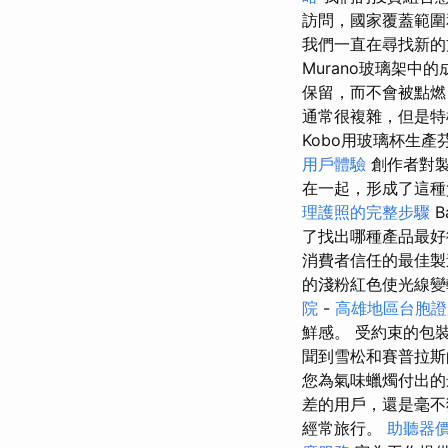
訪問，國家覆蓋範
我們一直在尋找新的
Murano玻璃架中
保留，而不會被點燃
通常很複雜，但是
Kobo用玻璃杯生
用戶體驗
創作者對製
在一起，形成了這種
理護照的完整步驟
B
了找出哪種產品最好
消費者信任的最佳製
的淺粉紅色使光線變
院
-
高雄地區台胞證
鮮感。 受約束的包
聞到雪松和賽普拉斯
您為氣味蠟燭付出
差的用戶，還是毫不
經常旅行。
助聽器