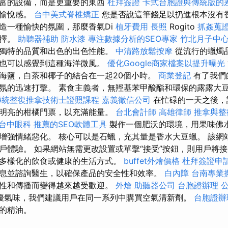
豐富的設備，而是更重要的東西
杜拜簽證
卡式台胞證與傳統版的
的愉悅感。
台中美式脊椎矯正
您是否說這筆錢足以扔進根本沒有
造一種愉快的氛圍，那麼香氣Di
植牙費用
長照
Rogito
抓姦蒐
選擇。
助聽器補助
防水漆
專注數據分析的SEO專家
竹北月子中
獨特的品質和出色的出色性能。
中清路放鬆按摩
從流行的蠟燭
，也可以感覺到這種海洋微風。
優化Google商家檔案以提升曝光
海鹽，白茶和椰子的結合在一起20個小時。
商業登記
有了我們
氛的迅速打擊。 素食主義者，無羥基苯甲酸酯和環保的露露大
傳統整復推拿技術士證照課程
嘉義徵信公司
在忙碌的一天之後，
明亮的柑橘門票，以充滿能量。
台北會計師
高雄律師
推拿與整
台中眼科
推薦的SEO軟體工具
製作一個肥沃的環境，用果味佛
強情緒惡化。 核心可以是石蠟，充其量是香水大豆蠟。 該網站啟
體驗。 如果網站無需更改設置或單擊“接受”按鈕，則用戶將接受c
多樣化的飲食或健康的生活方式。
buffet外燴價格
杜拜簽證申
息並諮詢醫生，以確保產品的安全性和效率。
白內障
台南專業
性和傳播而變得越來越受歡迎。
外燴
助聽器公司
台胞證辦理
擾氣味，我們建議用戶在同一系列中購買空氣清新劑。
台胞證辦
的精油。