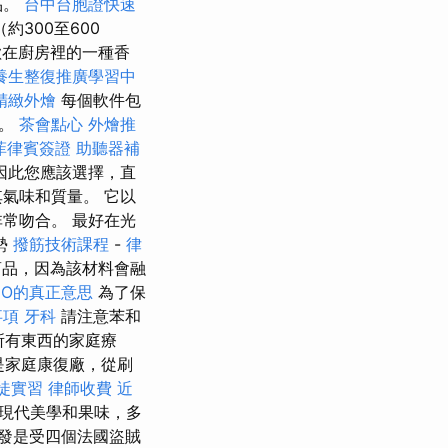
品。
台中台胞證快速
300至600
在廚房裡的一種香
養生整復推廣學習中
精緻外燴
每個軟件包
間。
茶會點心
外燴推
菲律賓簽證
助聽器補
因此您應該選擇，直
氣味和質量。 它以
常吻合。 最好在光
勢
撥筋技術課程
-
律
商品，因為該材料會融
EO的真正意思
為了保
事項
牙科
請注意苯和
乎所有東西的家庭療
是家庭康復廠，從刷
徒實習
律師收費
近
為現代美學和果味，多
發是受四個法國盜賊