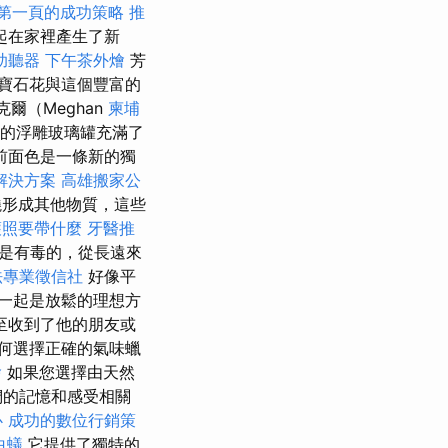
證第一頁的成功策略
推
起在家裡產生了新
助聽器
下午茶外燴
芳
寶石花與這個豐富的
克爾（Meghan
柬埔
的浮雕玻璃罐充滿了
前面色是一條新的獨
解決方案
高雄搬家公
形成其他物質，這些
護照要帶什麼
牙醫推
是有毒的，從長遠來
法專業徵信社
好像平
一起是放鬆的理想方
至收到了他的朋友或
何選擇正確的氣味蠟
燴
如果您選擇由天然
們的記憶和感受相關
心
成功的數位行銷策
白蟻
它提供了獨特的