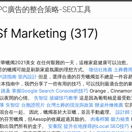
PC廣告的整合策略-SEO工具
 Sf Marketing (317)
豪華蠟燭2021美女 在任何艱難的一天，這種家庭健康可以治愈
芳的蠟燭可能是刷新家庭氛圍的理想方式。
徵信社推薦
土葬費
申請指南
室內設計
但是，選擇合適的芬芳蠟燭並不總是一件容
本指南中，我們分享了一些有用的技巧，可以找到最適合您的氣味。 
驟
跳蚤
掌握Google Search Console的技巧
Orange，Cinnam
人以夜間的心情。
失智症
拔罐技巧教學
這是因為葡萄柚是最受歡
團隊
失智症
台胞證照片
台灣土葬的現況與政策
辦桌外燴推薦
它
混合在一起。 因此，蠟燭基於大豆蠟，並且手動處理。
設計師
的芬芳蠟燭，但Aesop的收藏超過其餘的。
肉毒桿菌
聽力檢查
勾勒出我們所有的盒子。
安養院
提升在地搜尋的Local SEO技巧