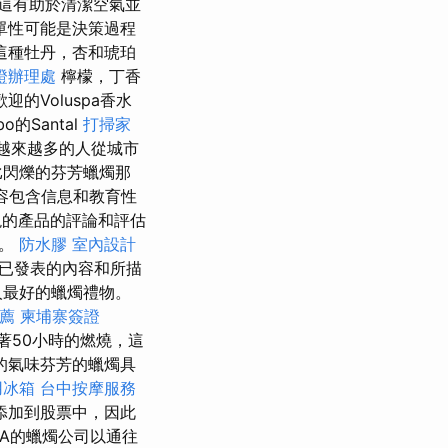
這有助於清潔空氣並
單性可能是決策過程
這種牡丹，杏和琥珀
證辦理處
檸檬，丁香
迎的Voluspa香水
bo的Santal
打掃家
越來越多的人從城市
比閃爍的芬芳蠟燭那
表的內容包含信息和教育性
的產品的評論和評估
型。
防水膠
室內設計
用戶根據已發表的內容和所描
人最好的蠟燭禮物。
薦
柬埔寨簽證
著50小時的燃燒，這
的氣味芬芳的蠟燭具
用冰箱
台中按摩服務
添加到股票中，因此
LA的蠟燭公司以通往