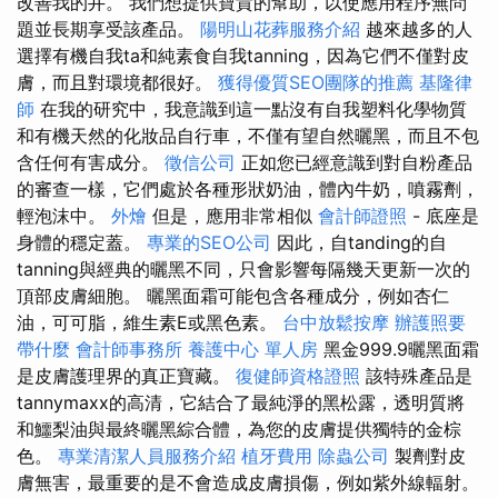
改善我的井。 我們想提供寶貴的幫助，以使應用程序無問
題並長期享受該產品。
陽明山花葬服務介紹
越來越多的人
選擇有機自我ta和純素食自我tanning，因為它們不僅對皮
膚，而且對環境都很好。
獲得優質SEO團隊的推薦
基隆律
師
在我的研究中，我意識到這一點沒有自我塑料化學物質
和有機天然的化妝品自行車，不僅有望自然曬黑，而且不包
含任何有害成分。
徵信公司
正如您已經意識到對自粉產品
的審查一樣，它們處於各種形狀奶油，體內牛奶，噴霧劑，
輕泡沫中。
外燴
但是，應用非常相似
會計師證照
- 底座是
身體的穩定蓋。
專業的SEO公司
因此，自tanding的自
tanning與經典的曬黑不同，只會影響每隔幾天更新一次的
頂部皮膚細胞。 曬黑面霜可能包含各種成分，例如杏仁
油，可可脂，維生素E或黑色素。
台中放鬆按摩
辦護照要
帶什麼
會計師事務所
養護中心 單人房
黑金999.9曬黑面霜
是皮膚護理界的真正寶藏。
復健師資格證照
該特殊產品是
tannymaxx的高清，它結合了最純淨的黑松露，透明質將
和鱷梨油與最終曬黑綜合體，為您的皮膚提供獨特的金棕
色。
專業清潔人員服務介紹
植牙費用
除蟲公司
製劑對皮
膚無害，最重要的是不會造成皮膚損傷，例如紫外線輻射。