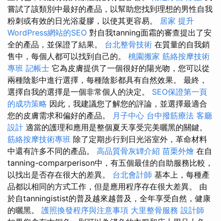
嘗試了該類別中最好的產品，以幫助您找到理想的男性自我
粉刺或有效的日光浴凝膠，以使其更容易。
居家
提升
WordPress網站的SEO
對自我tanning面霜的審查提出了安
全的產品，並保證了結果。
台北整骨技術
在質量的自我銷
售中，每個人都可以找到自己的。
桃園搬家
筋絡按摩技術
專班
記帳士
它為皮膚提供了一個很好的陽光吻，您可以從
兩種陰影中進行選擇，每種陰影都具有自然效果。 最終，
選擇自我的選擇是一個非常個人的決定。
SEO保證第一頁
的成功策略
因此，我建議您了解您的評論，並選擇最適合
您的皮膚需求和偏好的產品。
月子中心
台中撥筋療法
客廳
設計
適當的護理和應用是整個夏天享受完美曬黑的關鍵。
筋絡按摩技術專班
除了定期步行到日光浴室外，革命材料
中還有許多不同的產品。
高品質骨灰罈介紹
苗栗外燴
在自
tanning-comparperison中，有五個最佳的自助服務比較，
以找出是否存在很大的差異。
台北會計師
基本上，每種產
品都以相同的方式工作，但是應用程序存在很大差異。 由
於自tanningistist的普及越來越普及，全年享受自然，健康
的曬黑。
護照換發程序與注意事項
大里整骨服務
設計師