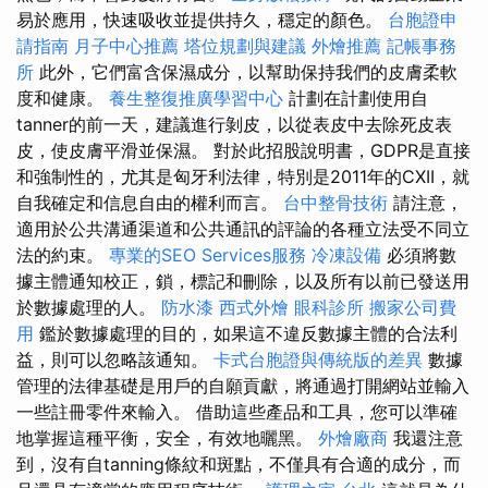
易於應用，快速吸收並提供持久，穩定的顏色。
台胞證申
請指南
月子中心推薦
塔位規劃與建議
外燴推薦
記帳事務
所
此外，它們富含保濕成分，以幫助保持我們的皮膚柔軟
度和健康。
養生整復推廣學習中心
計劃在計劃使用自
tanner的前一天，建議進行剝皮，以從表皮中去除死皮表
皮，使皮膚平滑並保濕。 對於此招股說明書，GDPR是直接
和強制性的，尤其是匈牙利法律，特別是2011年的CXII，就
自我確定和信息自由的權利而言。
台中整骨技術
請注意，
適用於公共溝通渠道和公共通訊的評論的各種立法受不同立
法的約束。
專業的SEO Services服務
冷凍設備
必須將數
據主體通知校正，鎖，標記和刪除，以及所有以前已發送用
於數據處理的人。
防水漆
西式外燴
眼科診所
搬家公司費
用
鑑於數據處理的目的，如果這不違反數據主體的合法利
益，則可以忽略該通知。
卡式台胞證與傳統版的差異
數據
管理的法律基礎是用戶的自願貢獻，將通過打開網站並輸入
一些註冊零件來輸入。 借助這些產品和工具，您可以準確
地掌握這種平衡，安全，有效地曬黑。
外燴廠商
我還注意
到，沒有自tanning條紋和斑點，不僅具有合適的成分，而