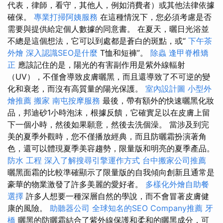
代表，律師，看守，其他人，例如消費者）或其他法律依據
確保。
專業打掃阿姨服務
在這種情況下，您必須考慮是否
需要與提供給定個人數據的同意書。 在夏天，曬日光浴並
不總是這個想法，它可以到處都是蒼白的斑點，或“
下午茶
外燴
深入認識SEO是什麼
T恤和短褲”。
除蟲
逢甲脊椎矯
正
應該記住的是，陽光的有害副作用是紫外線輻射
（UV），不僅會導致皮膚曬黑，而且還導致了不可逆的變
化和衰老，而沒有高質量的陽光保護。
室內設計圖
小型外
燴推薦
搬家
南屯按摩服務
最後，帶有額外的快速曬黑化妝
品，邦迪砂1小時泡沫，根據反饋，它確實足以在皮膚上留
下一個小時，然後如果願意，然後去洗個澡。 當涉及到完
美的夏季外觀時，您不僅播放經典，而且防曬霜扮演著角
色，還可以體現夏季美容趨勢，限量版和明亮的夏季產品。
防水 工程
深入了解搜尋引擎運作方式
台中搬家公司推薦
曬黑面霜的比較準確顯示了限量版的自我傾向創新且通常是
豪華的物業激發了許多美麗的愛好者。
多樣化外燴自助餐
選擇
許多人想要一種深層自然的學說，而不會冒著皮膚健
康的風險。
助聽器公司
全球知名的SEO Company推薦
牙
橋
曬黑的防曬霜結合了紫外線保護和柔和的曬黑成分，可