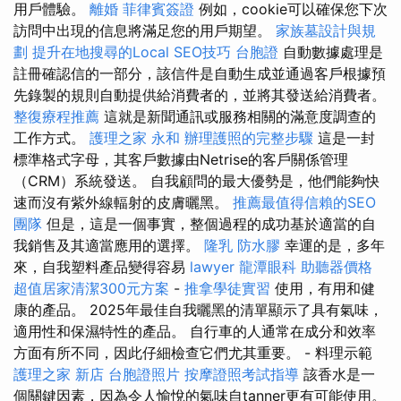
用戶體驗。
離婚
菲律賓簽證
例如，cookie可以確保您下次
訪問中出現的信息將滿足您的用戶期望。
家族墓設計與規
劃
提升在地搜尋的Local SEO技巧
台胞證
自動數據處理是
註冊確認信的一部分，該信件是自動生成並通過客戶根據預
先錄製的規則自動提供給消費者的，並將其發送給消費者。
整復療程推薦
這就是新聞通訊或服務相關的滿意度調查的
工作方式。
護理之家 永和
辦理護照的完整步驟
這是一封
標準格式字母，其客戶數據由Netrise的客戶關係管理
（CRM）系統發送。 自我顧問的最大優勢是，他們能夠快
速而沒有紫外線輻射的皮膚曬黑。
推薦最值得信賴的SEO
團隊
但是，這是一個事實，整個過程的成功基於適當的自
我銷售及其適當應用的選擇。
隆乳
防水膠
幸運的是，多年
來，自我塑料產品變得容易
lawyer
龍潭眼科
助聽器價格
超值居家清潔300元方案
-
推拿學徒實習
使用，有用和健
康的產品。 2025年最佳自我曬黑的清單顯示了具有氣味，
適用性和保濕特性的產品。 自行車的人通常在成分和效率
方面有所不同，因此仔細檢查它們尤其重要。 - 料理示範
護理之家 新店
台胞證照片
按摩證照考試指導
該香水是一
個關鍵因素，因為令人愉悅的氣味自tanner更有可能使用。