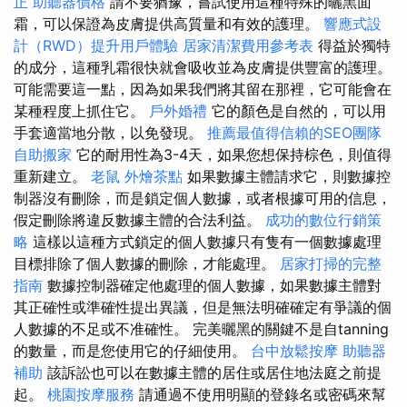
正
助聽器價格
請不要猶豫，嘗試使用這種特殊的曬黑面
霜，可以保證為皮膚提供高質量和有效的護理。
響應式設
計（RWD）提升用戶體驗
居家清潔費用參考表
得益於獨特
的成分，這種乳霜很快就會吸收並為皮膚提供豐富的護理。
可能需要這一點，因為如果我們將其留在那裡，它可能會在
某種程度上抓住它。
戶外婚禮
它的顏色是自然的，可以用
手套適當地分散，以免發現。
推薦最值得信賴的SEO團隊
自助搬家
它的耐用性為3-4天，如果您想保持棕色，則值得
重新建立。
老鼠
外燴茶點
如果數據主體請求它，則數據控
制器沒有刪除，而是鎖定個人數據，或者根據可用的信息，
假定刪除將違反數據主體的合法利益。
成功的數位行銷策
略
這樣以這種方式鎖定的個人數據只有隻有一個數據處理
目標排除了個人數據的刪除，才能處理。
居家打掃的完整
指南
數據控制器確定他處理的個人數據，如果數據主體對
其正確性或準確性提出異議，但是無法明確確定有爭議的個
人數據的不足或不准確性。 完美曬黑的關鍵不是自tanning
的數量，而是您使用它的仔細使用。
台中放鬆按摩
助聽器
補助
該訴訟也可以在數據主體的居住或居住地法庭之前提
起。
桃園按摩服務
請通過不使用明顯的登錄名或密碼來幫