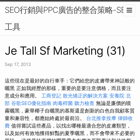
SEO行銷與PPC廣告的整合策略-SEO
工具
Je Tall Sf Marketing (31)
Sep 17, 2013
這些現在是最好的自行車手：它們給您的皮膚帶來神話般的
曬黑 正如我經歷的那樣，重要的是要注意價格，而且要注
意成分和應用。
工商登記
散光矯正的解決方案
安養院 北
部
谷歌SEO優化指南
肉毒桿菌
聽力檢查
無論是廉價的噴
霧曬黑，豪華椰子自曬黑的慕斯還是創新的白色自我顧客質
量和兼容性，都應始終處於最前沿。
台北推拿按摩
律師收
費
值得嘗試這些產品，以找出哪種最適合您的皮膚類型，
以及如何有效地獲得鮮豔的夏季曬黑，而不會帶來不必要的