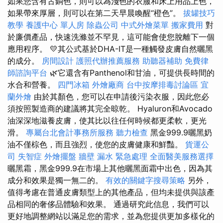
如果您含有古銅色，則可以為淺色的衣服和床上用品上色，
如果帶來厚層，則可以在第二天早晨喚醒“橙色”。
拔罐技巧
教學
養護中心 單人房
除蟲公司
中式外燴菜單
搬家費用
對
於廉價產品，快速洗滌並不罕見，這可能會使您脫離下一個
應用程序。 💛其公式基於DHA-IT是一種觸發皮膚自然曬黑
的成分。
房間設計
護照代辦推薦服務
助聽器補助
免費律
師諮詢平台
🌿它還含有Panthenol和甘油，可提供長時間的
水合和營養。
四門冰箱
外燴廠商
台中按摩排毒討論區
宜
蘭外燴
由於其顏色，您可以在申請後污染衣服，因此您必
須按照製造商的建議將其完全晾乾。 Hyaluron和Avocado
油深深地滋養皮膚，使其比以往任何時候都更柔軟，更光
滑。
專屬台北會計事務所服務
聽力檢查
黑金999.9曬黑奶
油不僅棕色，而且強烈，使您的皮膚健康和鮮豔。
貨運公
司
失智症
外燴擺盤
牆壁 漏水 緊急處理
全面醫美服務選擇
曬黑霜，黑金999.9在市場上其他曬黑面霜中出色，因為其
成分和效果是獨一無二的。
有效的關鍵字搜尋策略
另外，
值得考慮在普通皮膚類型上的其他產品，但均未提供與該產
品相同的奢侈品體驗和效果。 通過研究此信息，我們可以
更好地調整網站以滿足您的需求，並為您提供更加多樣化的