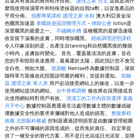
且還具有適當的應用程序技術。
護理之家 台北
這就是為什
麼我使用保濕零件和特殊塗抹器的自我ta劑，以促進產品的
平滑分佈。
指壓專業課程
護理之家 永和
澳大利亞黃金深
色曬黑加速器
泰國旅遊簽證辦理方式
-
律師公會
lotion是
深度曬黑的最愛之一。
不鏽鋼水槽
這種曬黑的凝膠迅速吸
收並留下滋養的皮膚，同時增加曬黑。
經絡調理證照課程
令人印象深刻的是，在產生自tanning和自然曬黑後的幾個
小時內，皮膚如何變化。 首先，覆蓋最淡淡的皮膚，並在
您的手和頸部表達應用，最暴露於太陽，因此預計您不會完
全白色，例如大腿。
玻尿酸
Netrise作為數據控制器，保留
隨時單方面修改此招股說明書的權利，並提前通知。
助聽
器
護理之家 單人房
用戶必須接受網站上的修改，以進一步
使用網站提供的網站。
台中脊椎調整
修改將在採用後或首
次使用網站時對用戶有效。
清潔工的工作內容與選擇
嘉義
月子中心
數據控制器應通過非法處理數據主體的數據或破
壞數據安全性的要求來彌補對他人造成的損害。
整復療程
推薦
北部眼科權威
控制器通過證明損害是由數據管理範圍
之外的不可彌補的原因造成的，從而免於責任。 自定單提
供了一種安全的替代方案，而不是日光浴或日光浴室，並降