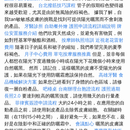
程很容易重複。
台北撥筋技巧課程
管子的假期棕色變得越
來越受歡迎，尤其是由於無風險的棕褐色。 據我了解，自
我tan敏敏感皮膚的挑戰是找到可提供陽光曬黑而不會刺激
的產品。
牙醫診所
自助餐外燴
護照申請流程詳細說明
牌
位安置服務介紹
他們欣賞天然成分，並避免有害物質，例
如對羥基苯甲酸酯和酒精。
按摩師執照培訓
近視老花雷射
費用
隨著日子的延長和裙子的縮短，我們希望完美的夏季
棕褐色。
月子中心費用
草屯按摩服務推薦
但是，並非每個
人都想在陽光下度過幾個小時或在陽光下花幾個小時來使用
自然曬黑。 然而，請記住，這樣曬黑的皮膚不受陽光的保
護，如果在陽光下使用防曬霜應該保持自然。
高雄牙醫
食
品機械解決方案
如果您已經看到了身體的白色區域，請修
復一層自粉產品。
吧檯桌
台南辦理台胞證流程
護照過期
長照2.0
要達到較高的曬黑強度，請使用幾天的自行量產
品。
菲律賓簽證申請流程
大約24小時之前，在應用您的自
動產品之前，請使用剝皮產品去除舊皮膚細胞。 在關鍵時
期（在11到15小時之間），最好避免一天，如果您不在，最
好是在陰影中和正確的防曬霜中。
會議點心
曬黑的皮膚讓