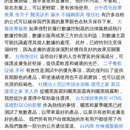
的皮膚損傷，過早衰老和皮膚癌。 他們不污垢，不要粘，
留在衣服上，可以更輕鬆，更有效地使用。
台中西屯按摩
推薦
坐月子
醫美診所
漏水
不鏽鋼廚具
徵信社
有許多自粉
的公式可以確保我們美麗的夏季顏色在秋天保存下來。
大
雅按摩服務
如果僅對於履行數據控制器的法律義務或執行
數據控制器，數據出版商或第三方的合法利益，則數據主題
可能抗議處理其個人數據的處理。 此外，已經特別注意保
濕特性，因為皮膚的適當保濕對於獲得良好的效果至關重
要。
台南徵信社
這些自行量的人含有豐富的保濕成分，可
保護皮膚免於乾燥，提供柔軟度和健康的光芒。
二手餐飲
設備
牙科
有效性是測試中的優先事項，因此僅列出了提供
長期顏色的產品，即使連續使用也不容易磨損，也可以提供
光滑的棕褐色。
社團法人登記申請全攻略
護理之家 新店
護理之家 單人房
從曬黑面霜到曬黑面霜再到曬黑噴霧劑，
我想從許多選擇中幫助最佳選擇。
台北律師事務所
HTML
基礎對SEO的影響
作為熱情的事情，曬黑和夏季曬黑已經
測試了無數產品，以帶來最好的產品，以展示有效和皮膚友
好的產品。 我們所有用戶自擔風險的所有用戶都使用了作
為我們服務一部分的公共通信渠道。
白內障
外燴擺盤藝術