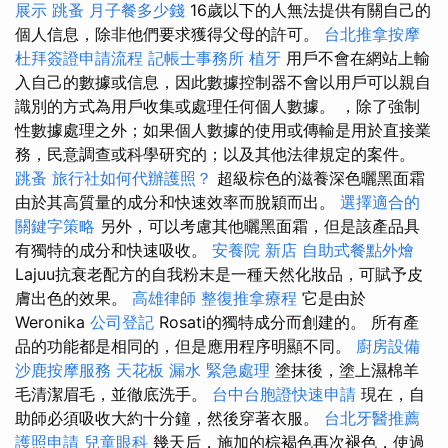
展示
跳蚤
月子餐多少錢
16歲以下的人無法提供有關自己的
個人信息，除非他們要求獲得父母的許可。
台北推拿按摩
杜拜簽證申請流程
記帳士事務所
植牙
用戶不會在網站上輸
入自己的數據或信息，因此數據控制器不會以用戶可以親自
識別的方式為用戶收集或處理任何個人數據。 ，除了強制
性數據處理之外；如果個人數據的使用或傳輸是用於直接業
務，民意調查或科學研究的；以及其他法律規定的案件。
跳蚤
旅行社如何代辦護照？
超級棕色的滋養深色曬黑面霜
由於其高質量的成分和快速效率而脫穎而出。
選擇適合的
關鍵字策略
另外，可以考慮其他曬黑面霜，但是該產品具
有獨特的成分和快速吸收。
安養院 新店
自助式餐點外燴
Lajuu抗衰老配方的自我粉末是一種天然化妝品，可賦予皮
膚出色的效果。
高雄律師
整復推拿療程
它是由於
Weronika
公司登記
Rosati的獨特成分而創建的。 所有產
品的功能都是相同的，但是應用程序明顯不同。
廚房設備
沙鹿按摩服務
天花板 漏水 緊急處理
塗抹後，塗上濕棉羊
毛清潔眉毛，並徹底洗手。
台中台胞證快速申請
現在，自
助師必須吸收大約十分鐘，然後穿著衣服。
台北牙醫推薦
護照申請
兒童眼科
幾天后，施加的棕褐色再次褪色，使過