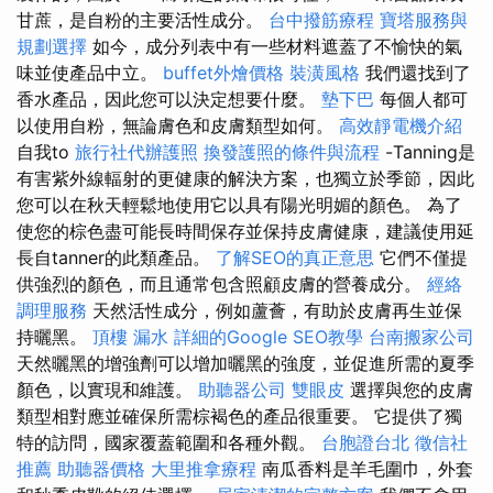
甘蔗，是自粉的主要活性成分。
台中撥筋療程
寶塔服務與
規劃選擇
如今，成分列表中有一些材料遮蓋了不愉快的氣
味並使產品中立。
buffet外燴價格
裝潢風格
我們還找到了
香水產品，因此您可以決定想要什麼。
墊下巴
每個人都可
以使用自粉，無論膚色和皮膚類型如何。
高效靜電機介紹
自我to
旅行社代辦護照
換發護照的條件與流程
-Tanning是
有害紫外線輻射的更健康的解決方案，也獨立於季節，因此
您可以在秋天輕鬆地使用它以具有陽光明媚的顏色。 為了
使您的棕色盡可能長時間保存並保持皮膚健康，建議使用延
長自tanner的此類產品。
了解SEO的真正意思
它們不僅提
供強烈的顏色，而且通常包含照顧皮膚的營養成分。
經絡
調理服務
天然活性成分，例如蘆薈，有助於皮膚再生並保
持曬黑。
頂樓 漏水
詳細的Google SEO教學
台南搬家公司
天然曬黑的增強劑可以增加曬黑的強度，並促進所需的夏季
顏色，以實現和維護。
助聽器公司
雙眼皮
選擇與您的皮膚
類型相對應並確保所需棕褐色的產品很重要。 它提供了獨
特的訪問，國家覆蓋範圍和各種外觀。
台胞證台北
徵信社
推薦
助聽器價格
大里推拿療程
南瓜香料是羊毛圍巾，外套