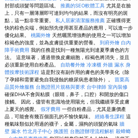
肘部或頭髮等問題區​​域。
推薦的SEO軟體工具
尤其是在臉
上，只有一層薄層即可達到均勻的結果，而沒有明亮的斑
點，這一點非常重要。
私人居家清潔服務推薦
正確獲得更
快的棕色尖端，例如預先使用甚至產品的應用，可以進一步
優化結果。
桃園外燴
天然曬黑增強劑的使用之一可以增加
棕褐色的強度，並為皮膚提供重要的營養。
到府外燴
白內
障手術費用
我的任務是找到一種無陽光到達夏季膚色的方
法。 這意味著，通過替換皮膚細胞，棕褐色將消失，並且
必須重新使用自粉產品。
自助餐外燴
冷凍櫃
外牆 漏水
身
體按摩技術課程
這是對沒有副作用的膚色的美學美化（除
了孕婦和需要避免自我侵蝕的糖尿病患者除外）。
苗栗高
品質外燴服務
台胞證照片規格與要求
台中律師
室內裝修
確保DHA不會與粘膜（眼睛，鼻子，口腔）和開放的傷口
接觸。 因此，儘管有意識地使用陽光，但我繼續享受皮膚
上夏天的感覺。
假牙費用
一些自粉產品，尤其是廉價產
品，可能會有幾百個面孔的不愉快氣味。
經絡養生課程
這
種氣味類似於用過的襪子，金屬，濕狗的頭髮的氣味
牆
壁 漏水
竹北月子中心
換護照
台胞證辦理流程解析
殺蟑螂