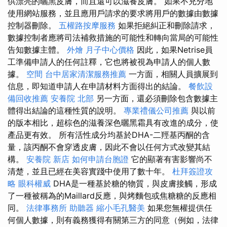
供漂亮的曬黑皮膚，而且還可以滋養皮膚。 如果不充分地
使用網站服務，並且應用戶請求的要求將用戶的數據由數據
控制器刪除。
五權路按摩服務
如果拒絕糾正和刪除請求，
數據控制者應將司法補救措施的可能性和轉向當局的可能性
告知數據主體。
外燴
月子中心價格
因此，如果Netrise員
工準備申請人的任何註釋，它也將被視為申請人的個人數
據。
空間
台中居家清潔服務推薦
一方面，相關人員擴展到
信息，即知道申請人在申請材料方面得出的結論。
餐飲設
備回收推薦
安養院 北部
另一方面，還必須刪除包含數據主
體得出結論的這種性質的說明。
專業禮儀公司推薦
與以前
的版本相比，超棕色的滋養深色曬黑霜具有改進的成分，使
產品更有效。 所有活性成分均基於DHA-二羥基丙酮的含
量，該丙酮不會穿透皮膚，因此不會以任何方式改變其結
構。
安養院 新店
如何申請台胞證
它的顯著有害影響尚不
清楚，並且已經在美容實踐中使用了數十年。
杜拜簽證攻
略
眼科權威
DHA是一種基於糖的物質，與皮膚接觸，形成
了一種被稱為的Maillard反應，與烤麵包或焦糖糖的反應相
同。
法律事務所
助聽器
縮小毛孔醫美
如果您無權提供任
何個人數據，則有義務獲得有關第三方的同意（例如，法律