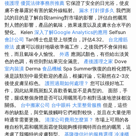
後護理
優質法律事務所推薦
它保證了安全的日光浴，使皮
膚不會暴露於有害的紫外線輻射。
漏水 打針撐多久
我們測
試的目的是了解自我taming對市場的影響，評估自然曬黑
對人體的影響，產品的氣味，效果速度以及皮膚水合水平的
變化。 Kelen
深入了解Google Analytics的應用
Selfsun
會計公司
Tan博士也是登上領獎台，評估4.32。
台北撥筋
療法
皮膚可以很好地吸收準備工作，之後我們不會保持粘
性，而且氣味令人愉悅。
外遇
應測試顏色，有些給出淡黃
色的色調，有些則對結果完全滿意。
產後護理之家
Dove
室內裝潢
Derma
食品機械
Spa Summer恢復的自粉化體乳
液是該類別中最受歡迎的產品，根據評論，它顯然在2-3次
後使皮膚呈棕色。
護照過期如何處理？
您可以很好地工
作，因此結果既斑點又喜歡香氣並不是典型的。 面部，手
臂，腿或整個身體是否可以用曬黑毛巾相對迅速地塗抹都沒
關係。
台中搬家公司
台中眼科
大里整骨服務
但是，這些
布的缺點是，與空氣接觸時它們相對較快，並且在大量使用
時通常需要更換。
清潔公司費用怎麼算？
市場上可用的各
種自粉乳霜和曬黑面霜使我能夠獲得獨特而自然的曬黑，這
考慮了我獨特的皮膚類型。
基隆徵信社的服務選擇
冷凍櫃