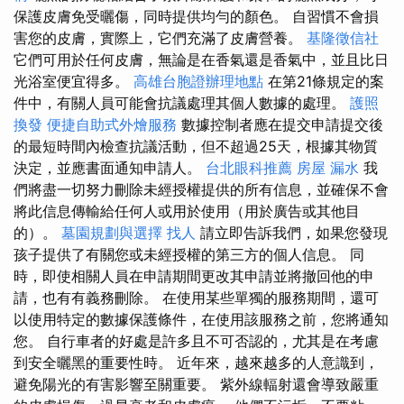
保護皮膚免受曬傷，同時提供均勻的顏色。 自習慣不會損
害您的皮膚，實際上，它們充滿了皮膚營養。
基隆徵信社
它們可用於任何皮膚，無論是在香氣還是香氣中，並且比日
光浴室便宜得多。
高雄台胞證辦理地點
在第21條規定的案
件中，有關人員可能會抗議處理其個人數據的處理。
護照
換發
便捷自助式外燴服務
數據控制者應在提交申請提交後
的最短時間內檢查抗議活動，但不超過25天，根據其物質
決定，並應書面通知申請人。
台北眼科推薦
房屋 漏水
我
們將盡一切努力刪除未經授權提供的所有信息，並確保不會
將此信息傳輸給任何人或用於使用（用於廣告或其他目
的）。
墓園規劃與選擇
找人
請立即告訴我們，如果您發現
孩子提供了有關您或未經授權的第三方的個人信息。 同
時，即使相關人員在申請期間更改其申請並將撤回他的申
請，也有有義務刪除。 在使用某些單獨的服務期間，還可
以使用特定的數據保護條件，在使用該服務之前，您將通知
您。 自行車者的好處是許多且不可否認的，尤其是在考慮
到安全曬黑的重要性時。 近年來，越來越多的人意識到，
避免陽光的有害影響至關重要。 紫外線輻射還會導致嚴重