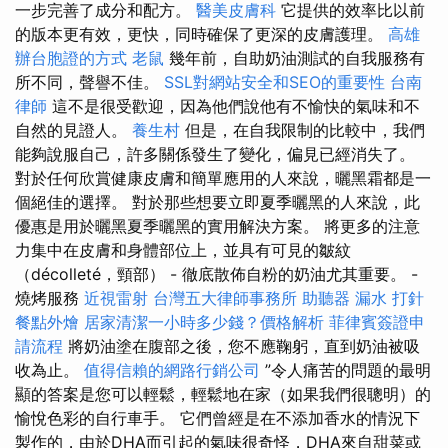
一步完善了成分和配方。
醫美皮膚科
它提供的效率比以前
的版本更有效，更快，同時確保了更深的皮膚護理。
高雄
辦台胞證的方式
老鼠
幾年前，自助奶油測試的自我服務有
所不同，聲譽不佳。
SSL對網站安全和SEO的重要性
台南
律師
這不是很受歡迎，因為他們說他有不愉快的氣味和不
自然的見證人。
養生村
但是，在自我限制的比較中，我們
能夠說服自己，許多關係發生了變化，偏見已經消失了。
對於任何欣賞健康皮膚和簡單應用的人來說，曬黑霜都是一
個絕佳的選擇。 對於那些想要立即夏季曬黑的人來說，此
優惠是用於曬黑夏季曬黑的實用解決方案。 將更多的注意
力集中在皮膚和身體部位上，並具有可見的皺紋
（décolleté，頸部） - 徹底散佈自粉的奶油尤其重要。 -
燒烤服務
近視雷射
台灣五大律師事務所
助聽器
漏水 打針
餐點外燴
居家清潔一小時多少錢？價格解析
菲律賓簽證申
請流程
將奶油塗在腹部之後，您不應鞠躬，直到奶油被吸
收為止。
值得信賴的網路行銷公司
”令人痛苦的問題的最明
顯的答案是您可以輕鬆，輕鬆地在家（如果我們很聰明）的
愉悅色彩的自行車手。 它們曾經是在不添加香水的情況下
製作的，由於DHA而引起的氣味很奇怪，DHA來自甜菜或