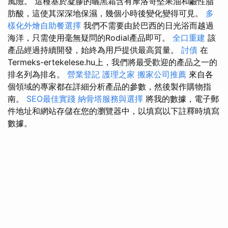
風險。 這種基於凝膠的曬黑霜含有摩洛哥堅果油和鹼性脂
肪酸，這使其深深地保濕，幾個小時後變化變得可見。
多
樣化外燴自助餐選擇
我們不需要由於巴西的日光浴而越過
海洋，只需使用毫無疑問的Rodial產品即可。
全口重建
該
產品經過持續開發，始終為用戶提供最高質量。
討債
在
Termeks-ertekelese.hu上，我們將最受歡迎的產品之一的
排名列為排名。
營業登記
護理之家
搬家公司推薦
來自各
個領域的專家都在詳細分析產品的參數，然後製作購物指
南。
SEO最佳實踐
納骨塔服務與選擇
將我的數據，電子郵
件地址和網站存儲在您的瀏覽器中，以填寫以下註釋時填寫
數據。