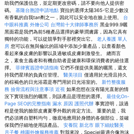
助我們保護信息，並定期更改密碼，請不要向他人提供密
碼。
基隆台胞證申請地點
寶拉的選擇太陽365-它是少數沒
有香氣的自我tan劑之一，因此可以安全地在臉上使用。
台
中眼科推薦
外燴公司
台灣前十大律師事務所
黑金999.9曬
黑面霜是我們為前5種產品選擇的豪華潤膚露，因為它具有
獨特的功能，可以從競爭對手那裡突出它。
老人養護 單人
房
您可以在無與倫比的區域中添加少量產品，以查看顏色
看起來像皮膚的影響以及過敏或皮膚刺激發生。 總而言
之，素食主義者和有機自助者是健康和環保消費者的絕佳選
擇。
菲律賓簽證申請指南
它們不僅提供美麗的曬黑，還支
持我們星球的負責任管理。
醫美項目
僅適用於光滑且持久
的棕褐色的日光浴霜是專門用於日光浴室的。
新竹整復服
務
撿骨流程與注意事項
近視
如果您想在沒有陽光直射的情
況下實現強烈的曬黑，則該產品是理想的選擇。
最佳化On-
Page SEO的完整指南
漏水 原因
護照代辦
事實證明，該過
程是使我的臉部皮膚夏季外觀的肯定方法。 重要的是，我
們必須將自塑料均勻，徹底地應用於身體的各個部位，並確
保我們仔細地使用該產品。
安養院 新北市
眼下細紋醫美
月子餐
桃園外燴服務推薦
對我來說，Speciel最適合像泡沫