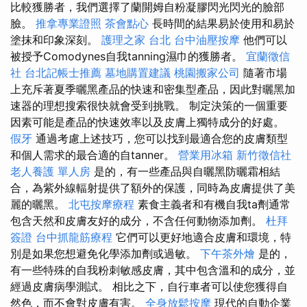
比較獲勝者，我們選擇了蘭開姆自粉凝膠閃光閃光的臉部
臉。
推拿專業證照
茶會點心
長時間的結果易於使用和易於
塗抹和印象深刻。
護理之家 台北
台中油壓按摩
他們可以
被授予Comodynes自我tanning濕巾的獲勝者。
宜蘭徵信
社
台北記帳士推薦
墓地購置建議
桃園搬家公司
隨著市場
上充斥著夏季曬黑產品的快速和密集型產品，因此對曬黑加
速器的理想搜索很快就會受到挑戰。 制定決策的一個重要
因素可能是產品的快速效率以及皮膚上獨特成分的好處。
假牙
通過考慮上述技巧，您可以找到最適合您的皮膚類型
和個人需求的最合適的自tanner。
營業用冰箱
新竹徵信社
老人養護 單人房
是的，有一些產品與自曬黑防曬霜相結
合，為紫外線輻射提供了額外的保護，同時為皮膚提供了美
麗的曬黑。
北屯按摩療程
素食主義者和有機自我ta劑通常
包含天然和皮膚友好的成分，不含任何動物添加劑。
杜拜
簽證
台中抓龍筋療程
它們可以更好地適合皮膚和環境，特
別是如果您想避免化學添加劑或過敏。
下午茶外燴
是的，
有一些特殊的自我粉刺敏感皮膚，其中包含溫和的成分，並
經過皮膚病學測試。 相比之下，自行車者可以使您獲得自
然色，而不會對皮膚有害。
全身放鬆按摩
現代的自動企業