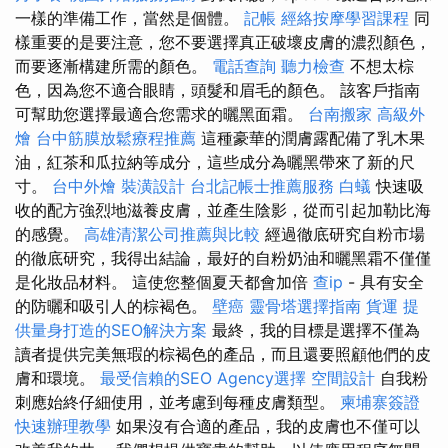
一樣的準備工作，當然是個體。
記帳
經絡按摩學習課程
同
樣重要的是要注意，您不要選擇真正破壞皮膚的濃烈顏色，
而要逐漸構建所需的顏色。
電話查詢
聽力檢查
不想太棕
色，因為您不適合眼睛，頭髮和眉毛的顏色。 該客戶指南
可幫助您選擇最適合您需求的曬黑面霜。
台南搬家
高級外
燴
台中筋膜放鬆療程推薦
這種豪華的潤膚露配備了乳木果
油，紅茶和瓜拉納等成分，這些成分為曬黑帶來了新的尺
寸。
台中外燴
裝潢設計
台北記帳士推薦服務
白蟻
快速吸
收的配方強烈地滋養皮膚，並產生陰影，從而引起加勒比海
的感覺。
高雄清潔公司推薦與比較
經過徹底研究自粉市場
的徹底研究，我得出結論，最好的自粉奶油和曬黑霜不僅僅
是化妝品材料。 這使您整個夏天都會加倍
查ip
- 具有安全
的防曬和吸引人的棕褐色。
壁癌
靈骨塔選擇指南
貨運
提
供量身打造的SEO解決方案
最終，我的目標是選擇不僅為
讀者提供完美無瑕的棕褐色的產品，而且還要照顧他們的皮
膚和環境。
最受信賴的SEO Agency選擇
空間設計
自我粉
刺應始終仔細使用，並考慮到每種皮膚類型。
柬埔寨簽證
快速辦理教學
如果沒有合適的產品，我的皮膚也不僅可以