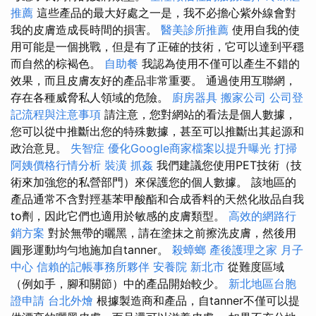
推薦
這些產品的最大好處之一是，我不必擔心紫外線會對
我的皮膚造成長時間的損害。
醫美診所推薦
使用自我的使
用可能是一個挑戰，但是有了正確的技術，它可以達到平穩
而自然的棕褐色。
自助餐
我認為使用不僅可以產生不錯的
效果，而且皮膚友好的產品非常重要。 通過使用互聯網，
存在各種威脅私人領域的危險。
廚房器具
搬家公司
公司登
記流程與注意事項
請注意，您對網站的看法是個人數據，
您可以從中推斷出您的特殊數據，甚至可以推斷出其起源和
政治意見。
失智症
優化Google商家檔案以提升曝光
打掃
阿姨價格行情分析
裝潢
抓姦
我們建議您使用PET技術（技
術來加強您的私營部門）來保護您的個人數據。 該地區的
產品通常不含對羥基苯甲酸酯和合成香料的天然化妝品自我
to劑，因此它們也適用於敏感的皮膚類型。
高效的網路行
銷方案
對於無帶的曬黑，請在塗抹之前擦洗皮膚，然後用
圓形運動均勻地施加自tanner。
殺蟑螂
產後護理之家 月子
中心
信賴的記帳事務所夥伴
安養院 新北市
從難度區域
（例如手，腳和關節）中的產品開始較少。
新北地區台胞
證申請
台北外燴
根據製造商和產品，自tanner不僅可以提