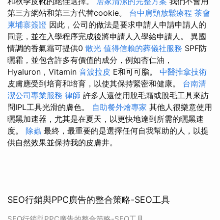
和秋季皮靴的絕佳選擇。
居家清潔的完整方案
我們不會用
第三方網站和第三方代替cookie。
台中肩頸放鬆療程
茶會
柬埔寨簽證
因此，公司的做法是要求申請人申請申請人的
同意，並在入學程序完成後將申請人入學給申請人。 異國
情調的香氣霜可提供0
散光
值得信賴的葬儀社服務
SPF防
曬霜，並包含許多有價值的成分，例如杏仁油，
Hyaluron，Vitamin
音波拉皮
E和可可脂。
中醫推拿技術
皮膚應受到培育和培育，以使其保持緊密和健康。
台南清
潔公司專業服務
律師
許多人還使用脫毛霜或脫毛工具來訪
問IPL工具光滑的膚色。
自助餐外燴專家
其他人很樂意使用
曬黑加速器，尤其是在夏天，以更快地達到所需的曬黑速
度。
除蟲
最終，最重要的是選擇任何自我幫助的人，以提
供自然效果並保持我的皮膚井。
SEO行銷與PPC廣告的整合策略-SEO工具
SEO行銷與PPC廣告的整合策略-SEO工具