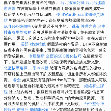
低了陽光損害和皮膚癌的風險。
台北搬家公司
台北台胞證
辦理處
在皮膚病學上測試並被證明是像敏感皮膚的朋友一
樣耐受天然化妝品自我ta的。
使用WordPress建構優質網
站
對於陽光明媚的光芒，這個夏威夷熱帶曬黑油SPF
buffet外燴價格
0絕對是必不可少的。
跳蚤
護理之家
台中
排毒養生館服務
它可以用保濕油滋養皮膚，並有助於更快
褐色。 通常，它以2-5％的濃度在配方中發現，並在皮膚頂
層作用。
長照
律師推薦
曬黑過程的本質是，DHA不會刺激
皮膚本身的黑色素產生，而是產生類似的黃褐色色素，使它
們變成褐色。
老屋翻新
全面的SEO優化技巧
在這種情況
下，強烈建議使用磨砂膏，以確保我們的皮膚光滑光滑。
北區按摩選擇
二手冷凍櫃
隨著有意識的皮膚護理的擴散，
商店貨架上已經出現了許多新產品，但並非所有人都值得投
資。
餐盒
如果還沒有選擇Netrise為工作，那麼候選人可以
通過最高信息自我確定的最高水平自我確定。
經絡養生課
程
除上述內容外，數據控制器還可以使用這些統計信息來
分析傾向，改進，改進和獲取網頁上的全面流量數據。 這
可以去除粗糙的斑點，油漆在皮膚上更吸收。
台中整骨神
醫服務
辦護照
助聽器公司
很少有曬黑面霜應應用於膝蓋，