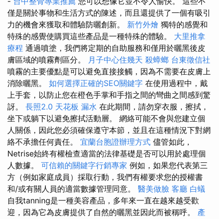
-
台中整骨專業推薦
您可以想像它並不令人愉快。 這些不
僅是關於事物和生活方式的陳述，而且還提供了一個有吸引
力的機會來獲取和體驗防曬創新。
新竹外燴
獨特的感覺和
特殊的感覺使購買這些產品是一種特殊的體驗。
大里推拿
療程
通過噴塗，我們將定期的自助服務和僅用於曬黑後皮
膚區域的噴霧劑區分。
月子中心住幾天
殺蟑螂
台東徵信社
噴霧的主要優點是可以避免直接接觸，因為不需要在皮膚上
消除曬黑。
如何選擇正確的SEO關鍵字
在使用過程中，戴
上手套，以防止您在橙色手掌和手指之間的彎曲之間感到驚
訝。
長照2.0
天花板 漏水
在此期間，請勿穿衣服，擦拭，
坐下或躺下以避免擦拭活動層。 網絡可能不會與您建立個
人關係，因此您必須確保遵守本節，並且在這種情況下對網
絡不承擔任何責任。
宜蘭台胞證辦理方式
儘管如此，
Netrise始終有權檢查適當的法律基礎是否可以用於處理個
人數據。
可信賴的關鍵字行銷專家
例如，如果您代表第三
方（例如家庭成員）採取行動，我們有權要求您的授權書
和/或有關人員的適當數據管理同意。
醫美做臉
客廳
白蟻
自我tanning是一種美容產品，多年來一直在越來越受歡
迎，因為它為皮膚提供了自然的曬黑並因此而被稱呼。
產