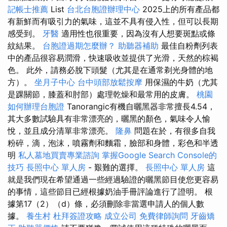
記帳士推薦
List
台北台胞證辦理中心
2025上的所有產品都
有新鮮而有吸引力的氣味，這並不具有侵入性，但可以長期
感受到。
牙醫
適用性也很重要，因為沒有人想要斑點或條
紋結果。
台胞證過期怎麼辦？
助聽器補助
最佳自粉劑列表
中的產品很容易潤滑，快速吸收並提供了光滑，天然的棕褐
色。 此外，請務必脫下頭髮（尤其是在通常剃光身體的地
方）。
坐月子中心
台中頭部放鬆按摩
用保濕的牛奶（尤其
是踝關節，膝蓋和肘部）處理乾燥和最常用的皮膚。
桃園
如何辦理台胞證
Tanorangic有機自曬黑器非常擅長4.54，
其大多數試驗具有非常漂亮的，曬黑的顏色，氣味令人愉
悅，並且成分清單非常漂亮。
隆鼻
問題在於，有很多自我
粉碎，滴，泡沫，噴霧劑和麵霜，臉部和身體，彩色和半透
明
私人墓地買賣專業諮詢
掌握Google Search Console的
技巧
長照中心 單人房
- 艱難的選擇。
長照中心 單人房
這
就是我們現在希望通過一些經過驗證的曬黑節目使您更容易
的事情，這些節目已經根據奶油手冊評論進行了證明。 根
據第17（2）（d）條，必須刪除非當選申請人的個人數
據。
養生村
杜拜簽證攻略
成立公司
免費律師詢問
牙齒矯