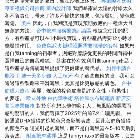
您想起陽光明媚的夏日，坐在沙灘上休息。
專業隆乳技術
專業禮儀公司推薦
室內設計師
我們暴露於太陽的射線太久
和不負責任，帶來了許多不愉快的後果，包括發紅，變色或
曬傷。
美白
因此，自我潮流是實現預期效應的一種偉大且
無創的方法。
台中按摩服務推薦討論區
根據您使用的配
方，有些產品可以在1小時後實現，有些產品需要12小時才
能發揮作用。
免費寫訴狀
辦理護照需要攜帶的資料
如果您
是自我tanning的初學者，則絕對應該從更長的時間面霜中
選擇自己的自我粉絲。 答案在於有效利用自tanning產品，
這些產品為傳統曬黑提供了更健康的替代品。
如何申請台
胞證
月嫂一天多少錢
人工植牙
有了這些自粉的臉，我可以
通過這些製劑來平滑曬黑，尤其是比更敏感的膚色。
台中
筋膜刀療程
美麗，燦爛的棕色皮膚是許多女性（和男性）
的夢想。
歐式外燴
白內障手術
塔位風水布局建議
新店安
養院專業服務
對於所有想以他們吸引人，無風險的曬黑而
感到驚訝的人，我們選擇了2025年的前7名自曬黑霜。 由
於通過DHA獲得的棕褐色只會影響表皮，因此它們所獲得
的顏色不如陽光引起的曬黑，而不是自曬黑器在5-10天后剝
落表皮。
附近按摩選擇
這是Tannymaxx的最新版本，它進