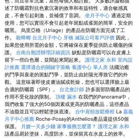
色，而且非常沉重，當然每個人都討厭。 大多數評論都描
述了防曬霜對抗色素沉著的效率和有益特性，適合敏感真
皮，不會引起刺激，並補償了音調。
坐月子中心
通過定期
使用，您可以實現不會引起老年斑點或雀斑的簡單，安全的
曬黑。 烏里亞格（Uriage）的產品在防曬方面完成了工
作。
殺蟑螂
台北月子中心
牙橋
滅鼠公司客戶評價
因此，
如果您使用所需的金額，它將確保在夏季提供防止曬傷的保
護。
台南台胞證辦理詳細資訊
缺點是防曬霜可以在皮膚上
留下一些白色層，並聞起來聞起來。
護理之家 永和
室內設
計推薦
選擇適合的關鍵字策略
養護中心 單人房
法國治癒
的鬥爭與衰老的斑點鬥爭，並防止由於陽光導致它們的外
觀。 這意味著即使皮膚油膩或乾燥，您也可以選擇臉上最
合適的防曬霜（SPF）。
台北會計師
許多面部防曬產品的
作用不受化妝的限制。
頂樓 漏水
在我們的Panorama中，
我們收集了強大的50個因素或更高的防曬產品，這些產品
不油脂並且可以輕鬆塗抹底漆。
台中肩頸放鬆療程
La
嘉義
月子中心推薦
Roche-Posay的Anthelios產品還提供50個
保護。
月嫂一天多少錢
家事服務怎麼選？
護理之家 永和
該產品易於塗抹，高度防水，並保留其在水皮上的效率。