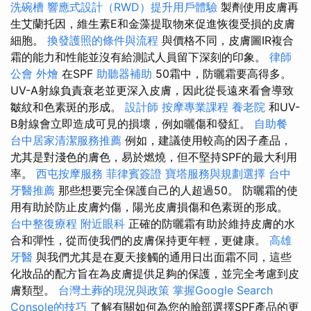
洗碗槽
響應式設計（RWD）提升用戶體驗
製劑使用皮膚再
生艾蘭托因，維生素E和金藻提取物來促進恢復受損的皮膚
細胞。
換發護照的條件與流程
與價格不同，皮膚圖IR複合
霜的能力和性能並沒有給測試人員留下深刻的印象。
律師
公會
外燴
在SPF
助聽器補助
50霜中，防曬霜要高得多。
UV-A射線負責衰老並更深入皮膚，因此從長遠來看會導致
皺紋和色素斑的形成。
設計師
按摩專業課程
養老院
和UV-
B射線會立即造成可見的損壞，例如曬傷和發紅。
自助餐
台中居家清潔服務推薦
例如，建議使用較高的因子產品，
尤其是對淺色的膚色，易於燃燒，但不堅持SPF的最大利用
率。
西屯按摩服務
菲律賓簽證
寶塔服務與規劃選擇
台中
牙醫推薦
那些想要完全保護自己的人超過50。 防曬霜的使
用有助於防止皮膚灼傷，陽光皮膚損傷和色素斑的形成。
台中整復療程
附近眼科
正確的防曬霜有助於維持皮膚的水
合和彈性，從而使我們的皮膚保持更年輕，更健康。
高雄
牙醫
與我們尤其是在夏天接觸的通用日出面霜不同，這些
化妝品的配方旨在為皮膚提供足夠的保護，並完全考慮到皮
膚類型。
台灣土葬的現況與政策
掌握Google Search
Console的技巧
了解有關如何為您的臉部選擇SPF產品的更