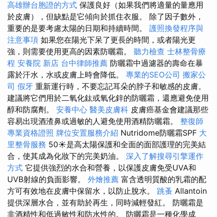
高雄辦台胞證的方式
保護良好（如果我們將適量的量應用
於皮膚），但缺點是它傾向於抓住衣服。 除了因子數外，
重要的是要考慮太陽的日期和持續時間。
護照換發程序與
注意事項
如果您在陽光下呆了更長的時間，或者陽光更
強，則需要使用更高的因素防曬霜。
聽力檢查
士林整骨療
程
安養院 新店
台中律師推薦
防曬霜中過濾器的壽命在暴
露於汗水，水或皮膚上時會降低。
專業的SEO公司
搬家公
司
假牙
重新運行時，不要忘記耳朵的脖子和敏感的皮膚。
建議將它們用於二氧化鈦或氧化鋅的防曬霜，還應避免使用
醇和防腐劑。
安養中心
醫美皮膚科
皮膚癌基金會建議那些
容易出現酒渣鼻或過敏的人避免使用酒精防曬霜。
整復師
專業資格證照
牌位安置服務介紹
Nutridome防曬霜SPF
大
里整骨服務
50☀️是高太陽保護和全面的面部護理的完美結
合，使其成為化妝下的完美奶油。
深入了解搜尋引擎運作
方式
它提供強烈的水合和營養，以保護皮膚免受UVA和
UVB射線的負面影響。
外燴推薦
富含透明質酸的乳霜的配
方可有效地在皮膚中保留水，以防止脫水。
跳蚤
Allantoin
提供深層水合，並有助於再生，同時減輕發紅。 防曬霜是
非酒精性和低過敏性和防水性的。 防曬霜是一種化學成