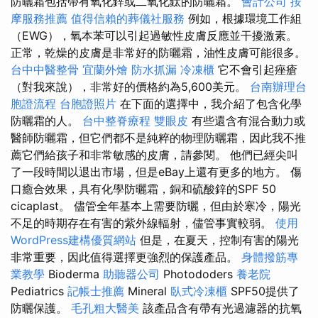
防曬霜包括帶有氧化鋅或二氧化鈦的防曬霜。
會計公司
按
摩服務推薦
值得信賴的葬儀社服務
例如，根據環境工作組
（EWG），氧本苯可以引起過敏性皮膚反應並干擾激素。
正常，乾燥的皮膚是非常好的防曬霜，油性皮膚可能很多。
台中中醫整骨
宜蘭外燴
防水抓漏
冷凍櫃
它不會引起痤瘡
（對我來說），非常好的價格約為5,600美元。
台南辦理台
胞證流程
台胞證照片
在下面的選擇中，我介紹了包含化學
防曬霜的人。
台中整脊療程
雙眼皮
有些還含有混合動力或
醫師防曬霜，但它們都不是純粹的物理防曬霜，因此我不推
薦它們給孩子和非常敏感的皮膚，請參閱。 他們已經尖叫
了一段時間以退出市場，但是eBay上還有更多的地方。 傷
口癒合效果，具有化學防曬霜，銅和硫酸鋅的SPF 50
cicaplast。 儘管全年基本上需要防曬，但由於寒冷，陽光
不足的時期存在有害的紫外線輻射，儘管事實較弱。
使用
WordPress建構優質網站
但是，在夏天，控制有害的陽光
非常重要，因此值得選擇更強烈的保護產品。
身體撥筋專
業教學
Bioderma
助聽器公司
Photododers
養老院
Pediatrics
記帳士推薦
Mineral
臥式冷凍櫃
SPF50提供了
防曬保護。
毛孔粗大醫美
該產品含有帶有光過濾器的抗氧