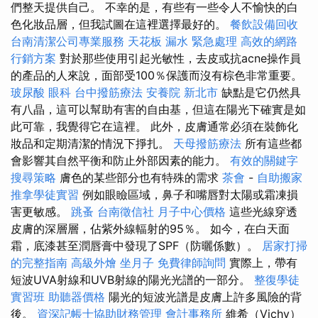
們整天提供自己。 不幸的是，有些有一些令人不愉快的白
色化妝品層，但我試圖在這裡選擇最好的。
餐飲設備回收
台南清潔公司專業服務
天花板 漏水 緊急處理
高效的網路
行銷方案
對於那些使用引起光敏性，去皮或抗acne操作員
的產品的人來說，面部受100％保護而沒有棕色非常重要。
玻尿酸
眼科
台中撥筋療法
安養院 新北市
缺點是它仍然具
有八晶，這可以幫助有害的自由基，但這在陽光下確實是如
此可靠，我覺得它在這裡。 此外，皮膚通常必須在裝飾化
妝品和定期清潔的情況下掙扎。
天母撥筋療法
所有這些都
會影響其自然平衡和防止外部因素的能力。
有效的關鍵字
搜尋策略
膚色的某些部分也有特殊的需求
茶會
-
自助搬家
推拿學徒實習
例如眼瞼區域，鼻子和嘴唇對太陽或霜凍損
害更敏感。
跳蚤
台南徵信社
月子中心價格
這些光線穿透
皮膚的深層層，佔紫外線輻射的95％。 如今，在白天面
霜，底漆甚至潤唇膏中發現了SPF（防曬係數）。
居家打掃
的完整指南
高級外燴
坐月子
免費律師詢問
實際上，帶有
短波UVA射線和UVB射線的陽光光譜的一部分。
整復學徒
實習班
助聽器價格
陽光的短波光譜是皮膚上許多風險的背
後。
資深記帳士協助財務管理
會計事務所
維希（Vichy）