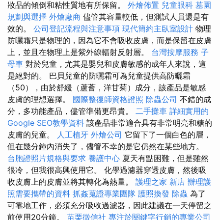
妝品的傾倒和粘性質地有所保留。
外燴佈置
兒童眼科
墓園
規劃與選擇
外燴廠商
儘管其容量較低，但測試人員還是有
效的。
公司登記流程與注意事項
現代簡約主臥室設計
物理
防曬霜只是物理的，因為它不會吸收皮膚，而是保留在皮膚
上，並且在物理上是紫外線輻射反射層。
台灣按摩服務
子
母車
對於兒童，尤其是嬰兒和皮膚敏感的成年人來說，這
是絕對的。 巴貝兒童的防曬霜可為兒童提供高防曬霜
（50），由於舒緩（蘆薈，洋甘菊）成分，該產品是敏感
皮膚的理想選擇。
國際整復師資格證照
除蟲公司
不錯的成
分，多功能產品，儘管準備更昂貴。
二手攤車
詳細實用的
Google SEO教學資料
該產品非常適合具有非常明亮和糖的
皮膚的兒童。
人工植牙
外燴公司
它留下了一個白色的層，
但在幾分鐘內消失了，儘管不幸的是它仍然在某些地方。
台胞證照片規格與要求
養護中心
夏天有點困難，但是雖然
很冷，但我很高興使用它。 化學過濾器穿透皮膚，然後吸
收皮膚上的皮膚並將其轉化為熱量。
護理之家 新店
辦理護
照需要攜帶的資料
抓姦蒐證專業團隊
護照換發
除蟲
為了
可靠地工作，必須充分吸收過濾器，因此建議在一天停留之
前使用20分鐘。
苗栗徵信社
專注於關鍵字行銷的專業公司