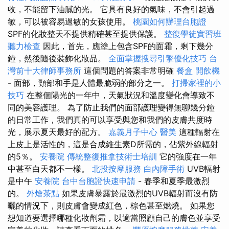
收，不能留下油膩的光。 它具有良好的氣味，不會引起過
敏，可以被容易過敏的女孩使用。
桃園如何辦理台胞證
SPF的化妝整天不提供精確甚至提供保護。
整復學徒實習班
聽力檢查
因此，首先，應塗上包含SPF的面霜，剩下幾分
鐘，然後隨後裝飾化妝品。
全面掌握搜尋引擎優化技巧
台
灣前十大律師事務所
這個問題的答案非常明確
餐盒
開飲機
- 面部，頸部和手是人體最脆弱的部分之一。
打掃家裡的小
技巧
在整個陽光的一年中，天氣狀況和溫度變化會導致不
同的美容護理。 為了防止我們的面部護理變得無聊幾分鐘
的日常工作，我們真的可以享受與您和我們的皮膚共度時
光，展示夏天最好的配方。
嘉義月子中心
醫美
這種輻射在
上皮上是活性的，這是合成維生素D所需的，佔紫外線輻射
的5％。
安養院
傳統整復推拿技術士培訓
它的強度在一年
中甚至白天都不一樣。
北投按摩服務
白內障手術
UVB輻射
是中午
安養院
台中台胞證快速申請
- 春季和夏季最激烈
的。
外燴茶點
如果皮膚暴露於最激烈的UVB輻射而沒有防
曬的情況下，則皮膚會變成紅色，棕色甚至燃燒。 如果您
想知道要選擇哪種化妝劑霜，以適當照顧自己的膚色並享受