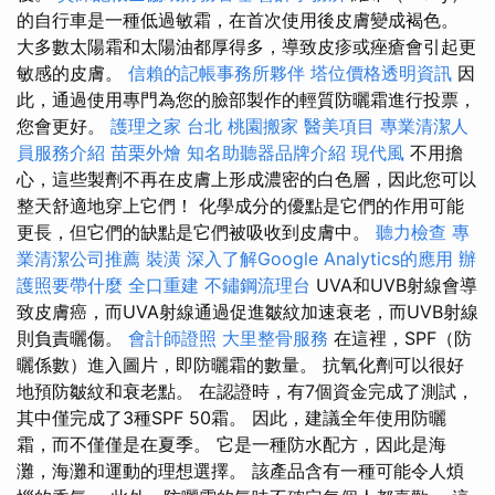
的自行車是一種低過敏霜，在首次使用後皮膚變成褐色。
大多數太陽霜和太陽油都厚得多，導致皮疹或痤瘡會引起更
敏感的皮膚。
信賴的記帳事務所夥伴
塔位價格透明資訊
因
此，通過使用專門為您的臉部製作的輕質防曬霜進行投票，
您會更好。
護理之家 台北
桃園搬家
醫美項目
專業清潔人
員服務介紹
苗栗外燴
知名助聽器品牌介紹
現代風
不用擔
心，這些製劑不再在皮膚上形成濃密的白色層，因此您可以
整天舒適地穿上它們！ 化學成分的優點是它們的作用可能
更長，但它們的缺點是它們被吸收到皮膚中。
聽力檢查
專
業清潔公司推薦
裝潢
深入了解Google Analytics的應用
辦
護照要帶什麼
全口重建
不鏽鋼流理台
UVA和UVB射線會導
致皮膚癌，而UVA射線通過促進皺紋加速衰老，而UVB射線
則負責曬傷。
會計師證照
大里整骨服務
在這裡，SPF（防
曬係數）進入圖片，即防曬霜的數量。 抗氧化劑可以很好
地預防皺紋和衰老點。 在認證時，有7個資金完成了測試，
其中僅完成了3種SPF 50霜。 因此，建議全年使用防曬
霜，而不僅僅是在夏季。 它是一種防水配方，因此是海
灘，海灘和運動的理想選擇。 該產品含有一種可能令人煩