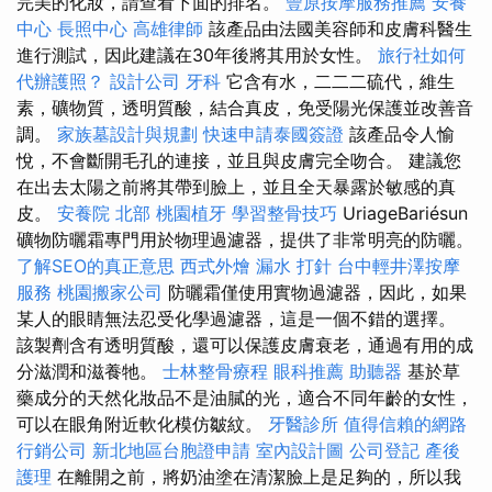
完美的化妝，請查看下面的排名。
豐原按摩服務推薦
安養
中心
長照中心
高雄律師
該產品由法國美容師和皮膚科醫生
進行測試，因此建議在30年後將其用於女性。
旅行社如何
代辦護照？
設計公司
牙科
它含有水，二二二硫代，維生
素，礦物質，透明質酸，結合真皮，免受陽光保護並改善音
調。
家族墓設計與規劃
快速申請泰國簽證
該產品令人愉
悅，不會斷開毛孔的連接，並且與皮膚完全吻合。 建議您
在出去太陽之前將其帶到臉上，並且全天暴露於敏感的真
皮。
安養院 北部
桃園植牙
學習整骨技巧
UriageBariésun
礦物防曬霜專門用於物理過濾器，提供了非常明亮的防曬。
了解SEO的真正意思
西式外燴
漏水 打針
台中輕井澤按摩
服務
桃園搬家公司
防曬霜僅使用實物過濾器，因此，如果
某人的眼睛無法忍受化學過濾器，這是一個不錯的選擇。
該製劑含有透明質酸，還可以保護皮膚衰老，通過有用的成
分滋潤和滋養牠。
士林整骨療程
眼科推薦
助聽器
基於草
藥成分的天然化妝品不是油膩的光，適合不同年齡的女性，
可以在眼角附近軟化模仿皺紋。
牙醫診所
值得信賴的網路
行銷公司
新北地區台胞證申請
室內設計圖
公司登記
產後
護理
在離開之前，將奶油塗在清潔臉上是足夠的，所以我