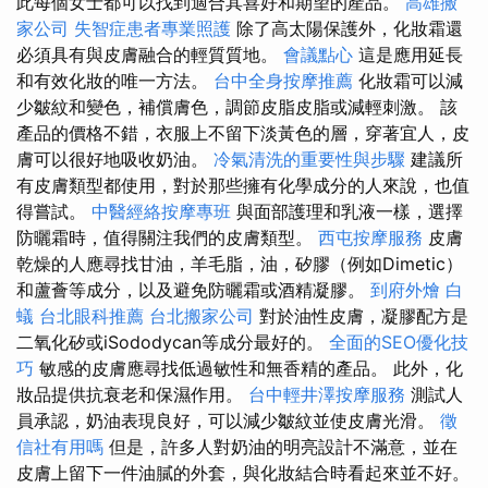
此每個女士都可以找到適合其喜好和期望的產品。
高雄搬
家公司
失智症患者專業照護
除了高太陽保護外，化妝霜還
必須具有與皮膚融合的輕質質地。
會議點心
這是應用延長
和有效化妝的唯一方法。
台中全身按摩推薦
化妝霜可以減
少皺紋和變色，補償膚色，調節皮脂皮脂或減輕刺激。 該
產品的價格不錯，衣服上不留下淡黃色的層，穿著宜人，皮
膚可以很好地吸收奶油。
冷氣清洗的重要性與步驟
建議所
有皮膚類型都使用，對於那些擁有化學成分的人來說，也值
得嘗試。
中醫經絡按摩專班
與面部護理和乳液一樣，選擇
防曬霜時，值得關注我們的皮膚類型。
西屯按摩服務
皮膚
乾燥的人應尋找甘油，羊毛脂，油，矽膠（例如Dimetic）
和蘆薈等成分，以及避免防曬霜或酒精凝膠。
到府外燴
白
蟻
台北眼科推薦
台北搬家公司
對於油性皮膚，凝膠配方是
二氧化矽或iSododycan等成分最好的。
全面的SEO優化技
巧
敏感的皮膚應尋找低過敏性和無香精的產品。 此外，化
妝品提供抗衰老和保濕作用。
台中輕井澤按摩服務
測試人
員承認，奶油表現良好，可以減少皺紋並使皮膚光滑。
徵
信社有用嗎
但是，許多人對奶油的明亮設計不滿意，並在
皮膚上留下一件油膩的外套，與化妝結合時看起來並不好。