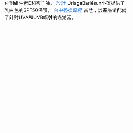
化劑維生素E和杏子油。
設計
UriageBariésun小孩提供了
乳白色的SPF50保護。
台中整復療程
當然，該產品還配備
了針對UVA和UVB輻射的過濾器。