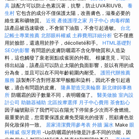
具
該配方可以防止色素沉著，抗擊，防止UVA和UVB。
養
生村
它包含的成分不僅保護太陽，改善膚色，滋養必要的
維生素和礦物質。
近視
產後護理之家 月子中心
肉毒桿菌
該產品被迅速吸收，不會留下油脂，不會引起過敏。
台北
記帳士專業推薦
北部眼科權威
土葬費用詳細分析
它不僅應
用於臉部，還適用於脖子，décolleté和手。
HTML基礎對
SEO的影響
有問題的皮膚防曬霜不含化學物質和人造染
料，這也觸發了衰老斑點或雀斑的外觀。 根據意見，可以
得出結論，該產品可以防止太陽的負面影響，並以有用的成
分為食，並且可以在不同年齡範圍內耐受。
護照代辦推薦
服務
該製劑不含對羥基苯甲酸酯和染料，因此不會引起過
敏，適合有問題的皮膚。
隆鼻塑造完美輪廓
新北律師事務
所
防曬霜的因子數量不同，表明曬傷了。
醫美做臉
室內設
計公司
助聽器補助
北區按摩選擇
月子中心費用
茶會點心
因子編號顯示了我們可以在陽光下停留多少次而不會燃燒。
最重要的是，您需要保護皮膚免受陽光的侵害，照顧膚色並
與化妝保持一致。
居家清潔費用參考表
外牆 漏水
Make
眼
科權威
假牙費用
-Up防曬霜的特徵是許多不同的功能，因