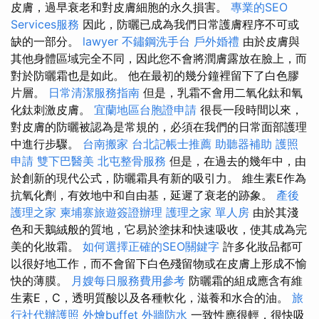
皮膚，過早衰老和對皮膚細胞的永久損害。
專業的SEO
Services服務
因此，防曬已成為我們日常護膚程序不可或
缺的一部分。
lawyer
不鏽鋼洗手台
戶外婚禮
由於皮膚與
其他身體區域完全不同，因此您不會將潤膚露放在臉上，而
對於防曬霜也是如此。 他在最初的幾分鐘裡留下了白色膠
片層。
日常清潔服務指南
但是，乳霜不會用二氧化鈦和氧
化鈦刺激皮膚。
宜蘭地區台胞證申請
很長一段時間以來，
對皮膚的防曬被認為是常規的，必須在我們的日常面部護理
中進行步驟。
台南搬家
台北記帳士推薦
助聽器補助
護照
申請
雙下巴醫美
北屯整骨服務
但是，在過去的幾年中，由
於創新的現代公式，防曬霜具有新的吸引力。 維生素E作為
抗氧化劑，有效地中和自由基，延遲了衰老的跡象。
產後
護理之家
柬埔寨旅遊簽證辦理
護理之家 單人房
由於其淺
色和天鵝絨般的質地，它易於塗抹和快速吸收，使其成為完
美的化妝霜。
如何選擇正確的SEO關鍵字
許多化妝品都可
以很好地工作，而不會留下白色殘留物或在皮膚上形成不愉
快的薄膜。
月嫂每日服務費用參考
防曬霜的組成應含有維
生素E，C，透明質酸以及各種軟化，滋養和水合的油。
旅
行社代辦護照
外燴buffet
外牆防水
一致性應很輕，很快吸