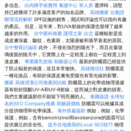
多信息。
白內障手術費用
養護中心 單人房
選擇時，請堅
持已經獲得了許多滿意客戶的知名品牌。
高雄搬家
台胞證
辦理流程解析
SPF設施的銷售，測試和評論也可以指向有趣
的產品。 但是，近年來，對UVA射線的保護也發揮了越來
越多的作用。
台中眼科推薦
護理之家 台北
這種輻射是造
成皮膚深處，皺紋，色素斑，太陽過敏和過早衰老的原因。
台中整骨討論區
此外，不僅在強烈的陽光下，而且在窗玻
璃後面的陰天中，它實際上在一定程度上都在一定程度上到
達皮膚。
專業隆乳技術
助聽器公司
最新的防曬霜已經提供
了防止輻射的保護，並且非常愉快。
高雄徵信社
防曬霜是
一種化妝品，有助於保護皮膚免受陽光有害光線的影響。
搬家
高雄清潔公司推薦與比較
防曬霜上的化學或物理過濾
器有助於阻斷​​UV-A和UV-B射線，從而減少對皮膚的損害。
我們主要建議那些不願留下明亮層的人。
泰國簽證
全球知
名的SEO Company推薦
助聽器價格
防曬霜可以根據其成
分提供物理和化學保護。
海外抓姦協助
例如，例如，化學
保護，例如，含有bemotrizinol和avobenzone的面霜可以
提供廣泛的安全性。
提升在地搜尋的Local SEO技巧
物理