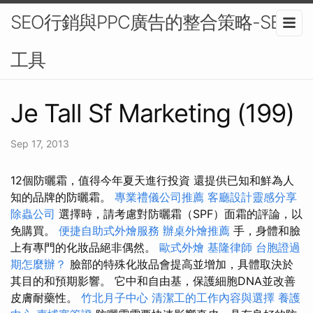
SEO行銷與PPC廣告的整合策略-SEO
工具
Je Tall Sf Marketing (199)
Sep 17, 2013
12個防曬霜，值得今年夏天進行投資 還提供已知和鮮為人
知的品牌的防曬霜。
專業禮儀公司推薦
客廳設計靈感分享
除蟲公司
選擇時，請考慮對防曬霜（SPF）面霜的評論，以
免購買。
便捷自助式外燴服務
辦桌外燴推薦
手，身體和臉
上有專門的化妝品絕非偶然。
歐式外燴
基隆律師
台胞證過
期怎麼辦？
臉部的特殊化妝品會提高並增加，具體取決於
其目的和預期影響。 它中和自由基，保護細胞DNA並改善
皮膚耐藥性。
竹北月子中心
清潔工的工作內容與選擇
養護