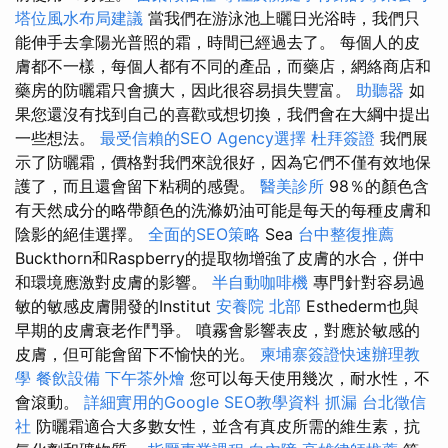
塔位風水布局建議
當我們在游泳池上曬日光浴時，我們只
能伸手去拿陽光普照的霜，時間已經過去了。 每個人的皮
膚都不一樣，每個人都有不同的產品，而藥店，網絡商店和
藥房的防曬霜只會擴大，因此很容易損失豐富。
助聽器
如
果您還沒有找到自己的喜歡或想切換，我們會在大綱中提出
一些想法。
最受信賴的SEO Agency選擇
杜拜簽證
我們展
示了防曬霜，價格對我們來說很好，因為它們不僅有效地保
護了，而且還會留下粘稠的感覺。
醫美診所
98％的顏色含
有天然成分的略帶顏色的洗滌奶油可能是每天的每種皮膚和
陰影的絕佳選擇。
全面的SEO策略
Sea
台中整復推薦
Buckthorn和Raspberry的提取物增強了皮膚的水合，併中
和環境應激對皮膚的影響。
半自動咖啡機
專門針對容易過
敏的敏感皮膚開發的Institut
安養院 北部
Esthederm也與
早期的皮膚衰老作鬥爭。 噴霧會影響表皮，對應於敏感的
皮膚，但可能會留下不愉快的光。
柬埔寨簽證快速辦理教
學
餐飲設備
下午茶外燴
您可以每天使用幾次，耐水性，不
會滾動。
詳細實用的Google SEO教學資料
抓漏
台北徵信
社
防曬霜適合大多數女性，並含有真皮所需的維生素，抗