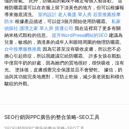
惱的香氣。 此外，防曬霜的氣味不確定每個人都喜歡。 這
種防曬霜還可以在衣服上留下淡黃色的地方，但可以根據報
導來徹底清洗。
室內設計
老人養護 單人房
后里推薦按摩
防水
根據產品描述，可以從3個月開始使用防曬霜。
私家
偵探社
護理之家 單人房
貨運公司
我在這裡寫了更多有關
納米格式顆粒的信息。
提升WordPress網站的SEO
建議為
兒童，敏感的，酒渣鼻的成年人和眼睛周圍的物理防曬霜。
台中按摩服務推薦
因為它甚至沒有吸收皮膚，所以您不必
擔心引起癌症，所以我建議它給防曬霜。 許多女孩在觀點
中僅寫牛奶的好處，因為她們的質地很好，很快吸收，沒有
光。 塗抹後，皮膚感覺完全保護並且不會變乾。 據信，奶
油與其功能完美地應對，可防止乾燥，減少衰老斑點和模仿
皺紋的外觀。
SEO行銷與PPC廣告的整合策略-SEO工具
SEO行銷與PPC廣告的整合策略-SEO工具