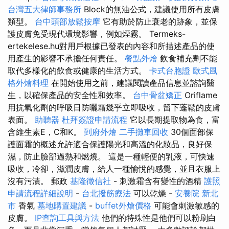
台灣五大律師事務所
Block的無油公式，建議使用所有皮膚
類型。
台中頭部放鬆按摩
它有助於防止衰老的跡象，並保
護皮膚免受現代環境影響，例如煙霧。 Termeks-
ertekelese.hu對用戶根據已發表的內容和所描述產品的使
用產生的影響不承擔任何責任。
餐點外燴
飲食補充劑不能
取代多樣化的飲食或健康的生活方式。
卡式台胞證
歐式風
格外燴料理
在開始使用之前，建議閱讀產品信息並諮詢醫
生，以確保產品的安全性和效率。
台中骨盆矯正
Oriflame
用抗氧化劑的呼吸日防曬霜幾乎立即吸收，留下蓬鬆的皮膚
表面。
助聽器
杜拜簽證申請流程
它以長期提取物為食，富
含維生素E，C和K。
到府外燴
二手攤車回收
30個面部保
護面霜的概述允許適合保護陽光和高溫的化妝品，良好保
濕，防止臉部過熱和燃燒。 這是一種輕便的乳液，可快速
吸收，冷卻，滋潤皮膚，給人一種愉悅的感覺，並且衣服上
沒有污漬。 郵政
基隆徵信社
- 刺激霜含有變性的酒精
護照
申請流程詳細說明
-
台北撥筋療法
可以乾燥 -
安養院 新北
市
香氣
墓地購置建議
-
buffet外燴價格
可能會刺激敏感的
皮膚。
IP查詢工具與方法
他們的特殊性是他們可以粉刷白