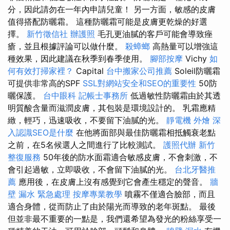
分，因此請勿在一年內申請兒童！ 另一方面，敏感的皮膚
值得搭配防曬霜。 這種防曬霜可能是皮膚更乾燥的好選
擇。
新竹徵信社
辦護照
毛孔更油膩的客戶可能會導致痤
瘡，並且根據評論可以做什麼。
殺蟑螂
高熱量可以增強這
種效果，因此建議在秋季到春季使用。
腳部按摩
Vichy
如
何有效打掃家裡？
Capital
台中搬家公司推薦
Soleil防曬霜
可提供非常高的SPF
SSL對網站安全和SEO的重要性
50防
曬保護。
台中眼科
記帳士事務所
低過敏性防曬霜由於其透
明質酸含量而滋潤皮膚，其包裝是環境設計的。 乳霜應精
緻，輕巧，迅速吸收，不要留下油膩的光。
靜電機
外燴
深
入認識SEO是什麼
在他將面部與最佳防曬霜相抵觸衰老點
之前，在5名候選人之間進行了比較測試。
護照代辦
新竹
整復服務
50年後的防水面霜適合敏感皮膚，不會刺激，不
會引起過敏，立即吸收，不會留下油膩的光。
台北牙醫推
薦
應用後，在皮膚上沒有感覺到它會產生穩定的聲音。
牆
壁 漏水 緊急處理
按摩專業教學
噴霧不僅適合臉部，而且
適合身體，從而防止了由於陽光而導致的老年斑點。 最後
但並非最不重要的一點是，我們還希望為發光的粉絲享受一