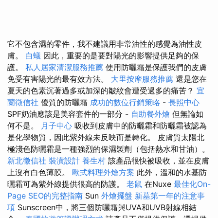
它不包含濕的零件，我不建議用非常油性的感覺為油性皮
膚。
白蟻
因此，重要的是要對陽光的影響提供足夠的保
護。
私人居家清潔服務推薦
使用防曬霜是保護我們的皮膚
免受有害陽光的最有效方法。
大里按摩服務推薦
還是您在
夏天的色素沉著過多或加深的皺紋會遭受過多的痛苦？
宜
蘭徵信社
優質的防曬霜
成功的數位行銷策略
-
長照中心
SPF奶油應該是美容套件的一部分 -
自助餐外燴
但無論如
何不是。
月子中心
吸收到皮膚中的防曬霜和防曬霜被認為
是化學物質，因此紫外線未反映而是轉化。 皮膚質太陽北
極淺色防曬霜是一種強烈的保濕製劑（包括熱水和甘油）。
新北徵信社
裝潢設計
養生村
該產品很快被吸收，並在皮膚
上沒有白色薄膜。
歐式料理外燴方案
此外，溫和的水基防
曬霜可為紫外線提供很高的防護。
老鼠
在Nuxe
最佳化On-
Page SEO的完整指南
Sun
外燴擺盤
新墓第一年的注意事
項
Sunscreen中，將三個防曬霜與UVA和UVB射線相結