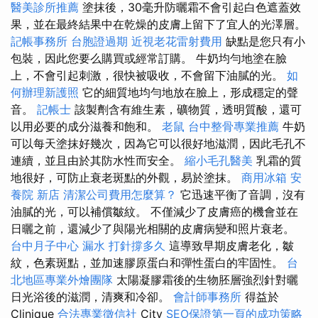
醫美診所推薦
塗抹後，30毫升防曬霜不會引起白色遮蓋效
果，並在最終結果中在乾燥的皮膚上留下了宜人的光澤層。
記帳事務所
台胞證過期
近視老花雷射費用
缺點是您只有小
包裝，因此您要么購買或經常訂購。 牛奶均勻地塗在臉
上，不會引起刺激，很快被吸收，不會留下油膩的光。
如
何辦理新護照
它的細質地均勻地放在臉上，形成穩定的聲
音。
記帳士
該製劑含有維生素，礦物質，透明質酸，還可
以用必要的成分滋養和飽和。
老鼠
台中整骨專業推薦
牛奶
可以每天塗抹好幾次，因為它可以很好地滋潤，因此毛孔不
連續，並且由於其防水性而安全。
縮小毛孔醫美
乳霜的質
地很好，可防止衰老斑點的外觀，易於塗抹。
商用冰箱
安
養院 新店
清潔公司費用怎麼算？
它迅速平衡了音調，沒有
油膩的光，可以補償皺紋。 不僅減少了皮膚癌的機會並在
日曬之前，還減少了與陽光相關的皮膚病變和照片衰老。
台中月子中心
漏水 打針撐多久
這導致早期皮膚老化，皺
紋，色素斑點，並加速膠原蛋白和彈性蛋白的牢固性。
台
北地區專業外燴團隊
太陽凝膠霜後的生物胚層強烈針對曬
日光浴後的滋潤，清爽和冷卻。
會計師事務所
得益於
Clinique
合法專業徵信社
City
SEO保證第一頁的成功策略