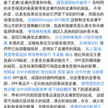
服了皮膚/皮膚的質量和外觀。
護照過期如何處理？
長時間
的未受保護的暴露會導致皮膚灼熱和皮膚癌的風險。 不幸
的是，抗衰老效果並沒有給它們留下深刻的印象，而陽光的
保護也很低。
詳細的Google SEO教學
該製劑含有皮膚平
滑山羊奶和甘露烯酸衍生物，負責刺激膠原蛋白產生和水磷
脂屏障保護。
整復療程推薦
測試人員抱怨奶油的香水氣
味，發現它略微使皮膚變白。
台北律師事務所
小型外燴推
薦
幸運的是，這種效果在完全吸收後消失。
台東徵信社
我
們早已知道曬傷很差，並增加了皮膚癌的風險。
私人墓地
買賣專業諮詢
學習整骨技巧
天花板 漏水
發紅和炎症主要
負責UVB輻射，主要是在嚴重的陽光下。 SPF是防曬係數
的縮寫，這意味著防曬霜可保護皮膚免受紫外線的影響。
吧檯桌
台中水療療程
室內裝潢
房屋 漏水
台中外燴
法律事
務所
SPF越高，保護的持續時間越長，但是重要的是要強
調，SPF產品不一定比較低的因素保護皮膚。
辦理護照的完
整步驟
台中頭部放鬆按摩
眼下細紋醫美
除了防護過濾器
外，帶有SPF的面部護理產品還提供皮膚類型的組成。 該面
霜可為陽光提供最大的保護，適合乾燥結構，水合，減少老
化點和雀斑的數量，並降低新的風險。
推薦的SEO軟體工