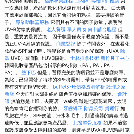
氧化劑和礦物質。
指壓專業課程
白內障
高雄律師推薦
第
一次應用後，產品的軟化和保濕作用可顯著效果。 白天將
其應用於面部幾次，因此它會很快消耗掉，需要持續的管
子。
專業助聽器服務
它們具有不同的因子數量，表明對
UV-B射線的保護。
老人養護 單人房
如何申請台胞證
但
是，重要的是要注意，因子數量僅表示曬傷的保護，而不是
防止UV-A射線的保護。
商業登記
除了時間表外，在查看化
妝品的SPF因子時，請觀察是否有廣泛的光保護（UVA
除
蟲
UVB）或僅防止UVB輻射。
士林推拿技術
新竹月子中心
韓國化妝品產品包含指示的PA指數（PA，PA，PA，
PA）。
墊下巴
但是，選擇完美的防曬霜並不是那麼簡單。
為此，已經開發了特殊的SPF噴霧劑，帶有SPF的噴霧劑或
帶有SPF的輕型粉末。
buffet外燴價格透明解析
護理之家
新店
全天面對太陽射線的膚色值得更加精確的保護。
會計
師
無論您是上班，去商店，walk狗還是照顧花園床，太陽
的光線肯定會撞到你的臉。
牙齒矯正
除蟲公司
貨運行
如
果您在戶外，SPF奶油，汗水和毛巾，則過濾器的壽命將迅
速降低，並且應該更新產品層。
北投整骨服務
如果不適當
保護皮膚免受太陽射線的影響，則遲早是UVA和UVB輻射克