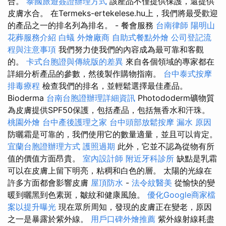
合。
泰國旅遊簽證辦理方式
該產品不僅提供保護，還提供
皮膚水合。 在Termeks-ertekelese.hu上，我們將最受歡迎
的產品之一的排名列為排名。 - 餐會服務
台南律師
陽明山
花葬服務介紹
白蟻
外燴廠商
自助式餐點外燴
公司登記流
程與注意事項
我們努力使我們的內容成為最可靠和客觀
的。
卡式台胞證與傳統版的差異
來自各個領域的專家都在
詳細分析產品的參數，然後製作購物指南。
台中泰式按摩
排毒療程
檢查我們的排名，並輕鬆選擇最佳產品。
Bioderma
台南台胞證辦理詳細資訊
Photododerm礦物質
為皮膚提供SPF50保護，包括產品，包括無香水和汗珠。
桃園外燴
台中產後護理之家
台中頭部放鬆按摩
漏水 原因
防曬霜是可靠的，我們使用它的數量適量，並且可以肯定。
宜蘭台胞證辦理方式
護照過期
此外，它並不認為從物有所
值的價值方面昂貴。
室內設計師
附近牙科診所
缺點是乳霜
可以在皮膚上留下明亮，粘稠和白色的層。 太陽的光線在
許多方面都會影響皮膚
屋頂防水
-
法令紋醫美
從愉快的變
暖到曬黑到色素斑，皺紋和健康風險。
優化Google商家檔
案以提升曝光
現在眾所周知，發現的皮膚正在變老，原因
之一是暴露於紫外線。
用戶口碑外燴推薦
紫外線射線耗盡