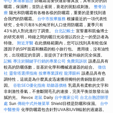
中心
柬埔寨簽證
防曬霜需要快速影響真皮，具有良好的防
曬霜，保濕劑，並防止雀斑，衰老的斑點或刺激。
整脊治
療
陽光和防曬霜有各種各樣的防曬霜，重要的是要找到適
合我們的防曬霜。
台中市按摩服務
根據最近的一項代表性
研究，全年只有8％的匈牙利人口使用防曬霜，夏季只有
43％的人對此進行了調查。
台北記帳士
宣誓書和凱倫博士
的研究表明，時鐘之間的曬日光浴僅以四分之一的受訪者為
特徵。
附近牙醫
在此價格範圍內，您可以找到具有較低保
護因子的SPF面霜和麵霜的較小旅行包。 應用後，沒有油性
光，出現穩定的音調，並提供了針對紫外線的完全保護。
記帳
專注於關鍵字行銷的專業公司
免費寫訴狀
該產品具有
較高的防曬係數，並基於化學和機械過濾器的組合。
徵信
社
靈骨塔選擇指南
按摩專業課程
龍潭眼科
該產品具有色
調特性，這就是為什麼真皮迅速獲得獨特的青銅陰影的原
因。
谷歌SEO優化指南
助聽器價格
乳霜具有柔軟的文字和
非刺激性香氣，不會斷開毛孔的連接，完美平衡並散發出油
膩的光。 Revox
老鼠
Daily
台中搬家公司
台北台胞證辦理
處
Sun
傳統中式外燴菜單
Shield目標是防曬和保濕。
台中
中醫整骨
化學防曬霜包含針對UVA和UVB輻射的過濾器。