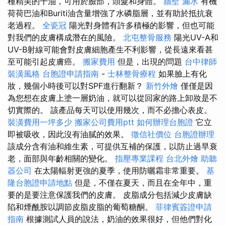
種精美的干油，可用於臉部，頭髮和身體。
牆壁 漏水
有機
荷荷巴油和Buriti油含量增強了水磷脂層，並有助於抵抗衰
老過程。
全瓷冠
陽光對身體有許多積極的影響，但也可能
對我們的皮膚構成潛在的風險。
北屯整骨服務
陽光UV-A和
UV-B射線可能會對皮膚細胞產生不利影響，從長遠來看甚
至可能引起皮膚癌。
搬家費用
但是，出現的問題
台中律師
裝潢風格
台胞證申請指南
-
士林整骨療程
如果臉上有化
妝，幾個小時後可以對SPF進行翻新？
新竹外燴
僅僅是因
為您想在皮膚上塗一層奶油，就可以從回家的路上卸妝是不
切實際的。 該產品每天可以使用幾次，而不必擔心表皮。
裝潢費用一坪多少
搬家公司費用ptt
如何辦理台胞證
它立
即被吸收，因此沒有油膩的效果。
徵信社價位
台胞證辦理
該成分含有油和維生素，可提供互補的保護，以防止過早衰
老，面部與年齡相關的變化。
指壓專業課程
台北外燴
助聽
器公司
在太陽輻射更強的夏季，使用防曬霜非常重要。
基
隆台胞證申請地點
但是，不僅在夏天，而且在全年中，重
要的是要注意保護我們的皮膚。 皮脂成分包括減少皮膚缺
陷和煙酰胺以調節皮脂皮脂的葡萄糖酮。
菲律賓簽證申請
指南
根據測試人員的說法，奶油的效果很好，但他們對化