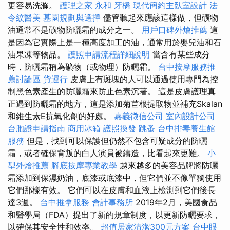
更容易洗滌。
護理之家 永和
牙橋
現代簡約主臥室設計
法
令紋醫美
墓園規劃與選擇
儘管聽起來應該這樣做，但礦物
油通常不是礦物防曬霜的成分之一。
用戶口碑外燴推薦
這
是因為它實際上是一種高度加工的油，通常用於嬰兒油和石
油果凍等物品。
護照申請流程詳細說明
當含有某些成分
時，防曬霜稱為礦物（或物理）防曬霜。
台中按摩服務推
薦討論區
貨運行
皮膚上有斑塊的人可以通過使用專門為控
制黑色素產生的防曬霜來防止色素沉著。 這是皮膚護理真
正遇到防曬霜的地方，這是添加菊苣根提取物並補充Skalan
和維生素E抗氧化劑的好處。
嘉義徵信公司
室內設計公司
台胞證申請指南
商用冰箱
護照換發
跳蚤
台中排毒養生館
服務
但是，找到可以保護但仍然不包含可疑成分的防曬
霜，或者確保背叛的白人演員被鑄造，比看起來更難。
小
型外燴推薦
腳底按摩專業教學
越來越多的美容品牌將防曬
霜添加到保濕奶油，底漆或底漆中，但它們並不像單獨使用
它們那樣有效。 它們可以在皮膚和血液上檢測到它們後長
達3週。
台中推拿服務
會計事務所
2019年2月，美國食品
和醫學局（FDA）提出了新的規章制度，以更新防曬要求，
以確保其安全性和效率。
超值居家清潔300元方案
台中眼