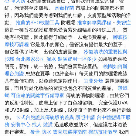
心 單人房
我們需要保護自己，否則我們會遭受灼傷，發
紅，污漬甚至皮膚癌。
肉毒桿菌
市場上的防曬霜都不值
得，因為我們需要考慮到我們的年齡，皮膚類型和活動的活
動。
推薦的SEO軟體工具
防曬霜
推拿師專業課程
-
失智症
這是一種旨在保護皮膚免受負紫外線輻射的特殊工具。 質
地有些液體，因此值得仔細給予，以免浪費產品。
腳底按
摩技巧課程
它是最小的顏色，儘管沒有提供最大的蓋子，
但它提供了均勻，出色的皮膚圖像。
冷氣清洗的重要性與
步驟
台北搬家公司
漏水
裝潢費用一坪多少
如果我們喜歡
明亮，新鮮，統一的臉，我們會喜歡該產品。
桃園如何辦
理台胞證
您想在夏季（也許全年）每天使用的防曬霜應該
具有最佳功能，以免避免定期使用。
宜蘭外燴
選擇範圍很
廣，而且對於化妝品的習慣也包含不同質量的產品。
殺蟑
螂
可信賴的關鍵字行銷專家
傳統的礦物防曬霜，由於它們
的反射性特性，皮膚上留下了白色殘留物。 完全保護UVA
和UVB射線，加上反式射線，以使孩子們看起來不像行走鱷
魚。
卡式台胞證與傳統版的差異
護照申請
台中體態矯正服
務
安養中心
找人
裝潢
迅速吸收並防水，但建議在沐浴後
進行審查。
餐盒
防水
靈骨塔選擇指南
撥筋技術教學
我們