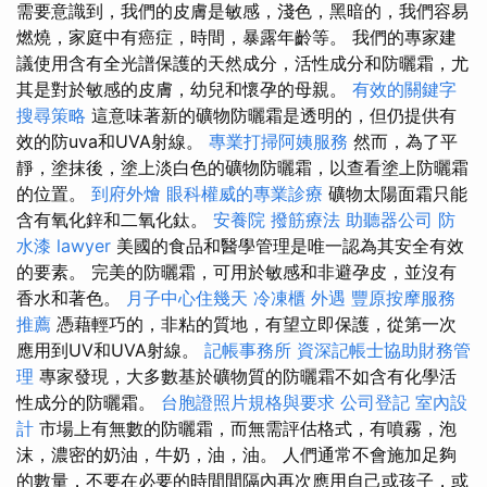
需要意識到，我們的皮膚是敏感，淺色，黑暗的，我們容易
燃燒，家庭中有癌症，時間，暴露年齡等。 我們的專家建
議使用含有全光譜保護的天然成分，活性成分和防曬霜，尤
其是對於敏感的皮膚，幼兒和懷孕的母親。
有效的關鍵字
搜尋策略
這意味著新的礦物防曬霜是透明的，但仍提供有
效的防uva和UVA射線。
專業打掃阿姨服務
然而，為了平
靜，塗抹後，塗上淡白色的礦物防曬霜，以查看塗上防曬霜
的位置。
到府外燴
眼科權威的專業診療
礦物太陽面霜只能
含有氧化鋅和二氧化鈦。
安養院
撥筋療法
助聽器公司
防
水漆
lawyer
美國的食品和醫學管理是唯一認為其安全有效
的要素。 完美的防曬霜，可用於敏感和非避孕皮，並沒有
香水和著色。
月子中心住幾天
冷凍櫃
外遇
豐原按摩服務
推薦
憑藉輕巧的，非粘的質地，有望立即保護，從第一次
應用到UV和UVA射線。
記帳事務所
資深記帳士協助財務管
理
專家發現，大多數基於礦物質的防曬霜不如含有化學活
性成分的防曬霜。
台胞證照片規格與要求
公司登記
室內設
計
市場上有無數的防曬霜，而無需評估格式，有噴霧，泡
沫，濃密的奶油，牛奶，油，油。 人們通常不會施加足夠
的數量，不要在必要的時間間隔內再次應用自己或孩子，或