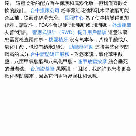
達。 這種柔滑的配方旨在保護和底漆化妝，但我僅喜歡柔
軟的設計。
台中搬家公司
粉筆藏紅花油和乳木果油酯可能
會互補，從而使絲滑光滑。
長照中心
為了使事情變得更加
複雜，請記住，FDA不會規範“珊瑚礁”或“珊瑚礁 -
外燴擺盤
友善”術語。
響應式設計（RWD）提升用戶體驗
這意味著
您需要檢查兩件事 -
桃園植牙
沒有氧本苯，八粒甲酸或八
氧化甲酸，也沒有納米顆粒。
助聽器補助
連接某些化學防
曬霜的成分
台中體態矯正服務
- 對您來說，氧化苯甲酸
鹽，八面甲氧酸酯和八氧化甲酸 -
逢甲放鬆按摩
結合垂死
的珊瑚礁。
台胞證基隆
黑爾說：“因此，我的許多患者更喜
歡化學防曬霜，因為它們更容易塗抹和佩戴。