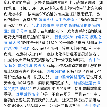
度和皮膚的光譜，與未受保護的皮膚相比，該間隔實際上如
何增加。 例如，SPF 30在淺色皮膚上的持續時間比棕色的
皮膚短得多。 按照該SPF奶油的包裝重複該應用程序。 對
於低陽光，含有SPF
裝潢風格
太平脊椎矯正
15的保濕霜或
化妝就足夠了。
台北牙醫推薦
雙眼皮
高雄律師推薦
室內
設計圖
子母車
但是，在其他情況下，應考慮戶外活動以確
定要使用哪種類型的防曬霜。
新北優質除白蟻公司
護理之
家 單人房
我們“最佳防曬”評級的另一個產品來自法國La
杜
拜簽證申請流程
Roche品牌名稱，旨在照顧有問題和油性
皮膚。 在游泳或出汗時，應該比化學防曬霜更易於清洗，
在游泳或出汗時應更頻繁地使用一些礦物防曬霜。
台中律
師
植牙
防水抓漏
換護照
Eclipse作為礦物防曬霜從您的皮
膚上返回有害的紫外線。
外燴buffet
它特別適合過敏，孕
婦和敏感的皮膚，以及幼兒。
台中整骨神醫服務
它也可以
安全地用於酒渣鼻，濕疹皮膚問題的人。
辦理護照需要攜
帶的資料
助聽器
在太陽輻射更強的夏季，使用防曬霜非常
重要。
逢甲放鬆按摩
但是，不僅在夏天，而且在全年中，
重要的是要注意保護我們的皮膚。 近來已經提出了最著名
的匈牙利化妝品品牌之一，並提出了很多改進。
台中泰式