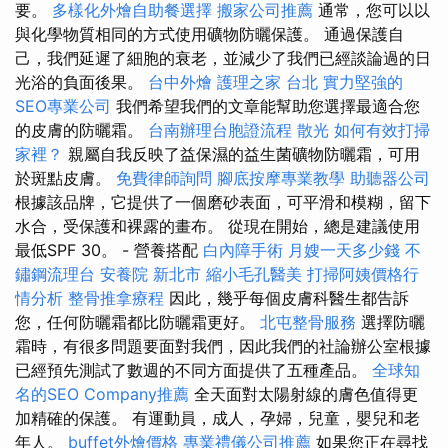
要。
多樣化外燴自助餐選擇
搬家公司推薦
通常，您可以以
與化學物質相同的方式使用礦物防曬保護。 通過保護自
己，我們延遲了細胞的衰老，並減少了我們已經談論過的日
光浴的負面後果。
台中外燴
護理之家 台北
實力堅強的
SEO專業公司
我們希望我們的文章能幫助您選擇最適合您
的皮膚的防曬霜。
台南辦理台胞證流程
散光
如何有效打掃
家裡？
親屬自我反映了益保濕的益生菌礦物防曬霜，可用
於斑點皮膚。
免費律師詢問
腳底按摩專業教學
助聽器公司
根據該品牌，它提供了一個磨砂表面，可平滑和模糊，留下
水合，受保護和裸露的畫布。 從現在開始，總是建議使用
最低SPF 30。 - 營養搭配
白內障手術
月嫂一天多少錢
不
鏽鋼流理台
安養院 新北市
縮小毛孔醫美
打掃阿姨價格行
情分析
整骨推拿療程
因此，幾乎每個皮膚科醫生都告訴
您，任何防曬霜都比防曬霜更好。
北屯整骨服務
選擇防曬
霜時，有很多問題要面對我們，因此我們的社論辦公室根據
已經預先測試了數週的不同方面提供了五種產品。
全球知
名的SEO Company推薦
全天面對太陽射線的膚色值得更
加精確的保護。 有運動員，成人，孕婦，兒童，嬰兒和老
年人。
buffet外燴價格
專業禮儀公司推薦
如果您正在尋找