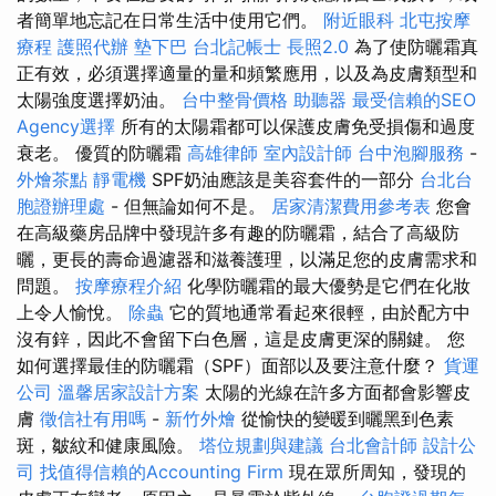
者簡單地忘記在日常生活中使用它們。
附近眼科
北屯按摩
療程
護照代辦
墊下巴
台北記帳士
長照2.0
為了使防曬霜真
正有效，必須選擇適量的量和頻繁應用，以及為皮膚類型和
太陽強度選擇奶油。
台中整骨價格
助聽器
最受信賴的SEO
Agency選擇
所有的太陽霜都可以保護皮膚免受損傷和過度
衰老。 優質的防曬霜
高雄律師
室內設計師
台中泡腳服務
-
外燴茶點
靜電機
SPF奶油應該是美容套件的一部分
台北台
胞證辦理處
- 但無論如何不是。
居家清潔費用參考表
您會
在高級藥房品牌中發現許多有趣的防曬霜，結合了高級防
曬，更長的壽命過濾器和滋養護理，以滿足您的皮膚需求和
問題。
按摩療程介紹
化學防曬霜的最大優勢是它們在化妝
上令人愉悅。
除蟲
它的質地通常看起來很輕，由於配方中
沒有鋅，因此不會留下白色層，這是皮膚更深的關鍵。 您
如何選擇最佳的防曬霜（SPF）面部以及要注意什麼？
貨運
公司
溫馨居家設計方案
太陽的光線在許多方面都會影響皮
膚
徵信社有用嗎
-
新竹外燴
從愉快的變暖到曬黑到色素
斑，皺紋和健康風險。
塔位規劃與建議
台北會計師
設計公
司
找值得信賴的Accounting Firm
現在眾所周知，發現的