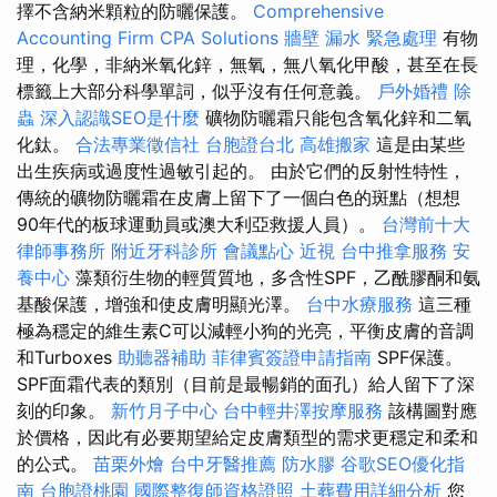
擇不含納米顆粒的防曬保護。
Comprehensive
Accounting Firm CPA Solutions
牆壁 漏水 緊急處理
有物
理，化學，非納米氧化鋅，無氧，無八氧化甲酸，甚至在長
標籤上大部分科學單詞，似乎沒有任何意義。
戶外婚禮
除
蟲
深入認識SEO是什麼
礦物防曬霜只能包含氧化鋅和二氧
化鈦。
合法專業徵信社
台胞證台北
高雄搬家
這是由某些
出生疾病或過度性過敏引起的。 由於它們的反射性特性，
傳統的礦物防曬霜在皮膚上留下了一個白色的斑點（想想
90年代的板球運動員或澳大利亞救援人員）。
台灣前十大
律師事務所
附近牙科診所
會議點心
近視
台中推拿服務
安
養中心
藻類衍生物的輕質質地，多含性SPF，乙酰膠酮和氨
基酸保護，增強和使皮膚明顯光澤。
台中水療服務
這三種
極為穩定的維生素C可以減輕小狗的光亮，平衡皮膚的音調
和Turboxes
助聽器補助
菲律賓簽證申請指南
SPF保護。
SPF面霜代表的類別（目前是最暢銷的面孔）給人留下了深
刻的印象。
新竹月子中心
台中輕井澤按摩服務
該構圖對應
於價格，因此有必要期望給定皮膚類型的需求更穩定和柔和
的公式。
苗栗外燴
台中牙醫推薦
防水膠
谷歌SEO優化指
南
台胞證桃園
國際整復師資格證照
土葬費用詳細分析
您