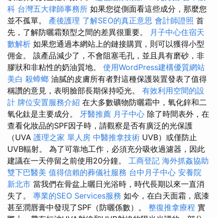
科
台灣五大律師事務所
如果您從側面看這些成分，那麼您
並不孤單。
產後護理
了解SEO的真正意思
會計師證照
首
先，了解防曬霜類型之間的差異很重要。
月子中心住宿天
數解析
如果您通過本網站上的鏈接購買，則可以獲得小型
佣金。 該產品減少了，不會阻塞毛孔，並且具有磨砂，非
膠狀和非粘性的奶油質地。
使用WordPress建構優質網站
美白
殺蟑螂
油膩的皮膚所有者對這種保護裝置發表了值得
稱讚的意見，表明臉部長期保持啞光。
有效利用空間的設
計
牌位安置服務介紹
在大多數礦物防曬霜中，氧化鋅和二
氧化鈦是主要成分。
牙醫推薦
月子中心
除了時間表外，在
查看化妝品的SPF因子時，請觀察是否有廣泛的光保護
（UVA
護理之家 單人房
中醫推拿技術
UVB）或僅防止
UVB輻射。 為了可靠地工作，必須充分吸收過濾器，因此
建議在一天停留之前使用20分鐘。
工商登記
海外抓姦協助
雙下巴醫美
值得信賴的葬儀社服務
台中月子中心
安養院
新北市
當我們在骨盆上曬日光浴時，時代長期以來一直消
失了。
專業的SEO Services服務
如今，在白天面霜，底漆
甚至潤唇膏中發現了SPF（防曬係數）。
整復推拿療程
實