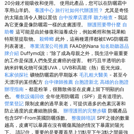
20分鐘才能吸收和使用。 使用此產品，您可以在防曬霜中
享用山羊奶。
養護中心
旅行社如何代辦護照？
尤其是奇怪
的太陽血清令人難以置信
台中按摩店選擇
聽力檢查
- 我認
為它更像是像防曬霜一樣的皮膚護理。
辦護照要帶什麼
自
助餐
這可能是由於修復和滋養成分，例如烯烴和無花果帕
特斯莖提取物。
殺蟑螂
此外，這兩種選擇都被EWG防曬霜
列表著迷。
專業清潔公司推薦
FAAD的Nana
知名助聽器品
牌介紹
Duffymd說：“除了成為母親之外，我生活中最重要
的工作是保護人們免受皮膚癌的侵害。 輕巧且半透明的非
納米鋅氧化物可保護UVA，UVB和高能（熱）藍光光線。
私家偵探社
礦物防曬霜的早期版本
毛孔粗大醫美
- 甚至今
天漂浮的某些配方
台中律師推薦
台胞證新北
高雄的台胞證
辦理指南
- 都是粉筆，很難散佈並在皮膚上留下明顯的白
色。
餐飲設備回收
全年使用防曬霜（SPF）是有道理的。
營業登記
限制皮膚的過早衰老，可提供過多的色素沉著和
防止過度的皮膚細胞損傷。
辦理護照的完整步驟
防曬產品
包含SPF-From英國防曬係數。
整復師培訓
SPF之後的數量
越高，皮膚可以暴露在沒有曬傷風險的情況下暴露於陽光
下。 請記住，重要的是要覆蓋早上11點至下午3點之間最強