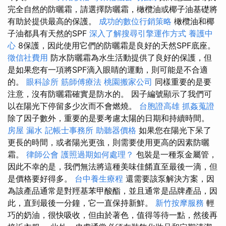
完全自然的防曬霜，請選擇防曬霜，橄欖油或椰子油基礎將
有助於提供最高的保護。
成功的數位行銷策略
橄欖油和椰
子油都具有天然的SPF
深入了解搜尋引擎運作方式
養護中
心
8保護，因此使用它們的防曬霜是良好的天然SPF底座。
徵信社費用
防水防曬霜為水生活動提供了良好的保護，但
是如果您有一項將SPF滴入眼睛的運動，則可能是不合適
的。
眼科診所
筋師傅療法
桃園搬家公司
同樣重要的是要
注意，沒有防曬霜確實是防水的。 因子編號顯示了我們可
以在陽光下停留多少次而不會燃燒。
台胞證高雄
抓姦蒐證
除了因子數外，重要的是要考慮太陽的日期和持續時間。
房屋 漏水
記帳士事務所
助聽器價格
如果您在陽光下呆了
更長的時間，或者陽光更強，則需要使用更高的因素防曬
霜。
律師公會
護照過期如何處理？
包裝是一種泵金屬管，
因此不幸的是，我們無法將這種美味佳餚直至最後一滴，但
是價格要好得多。
台中養生療程
還需要該泵解決方案，因
為該產品通常是對羥基苯甲酸酯，並且通常是品牌產品，因
此，直到最後一分鐘，它一直保持新鮮。
新竹按摩服務
輕
巧的奶油，很快吸收，但由於著色，值得等待一點，然後再