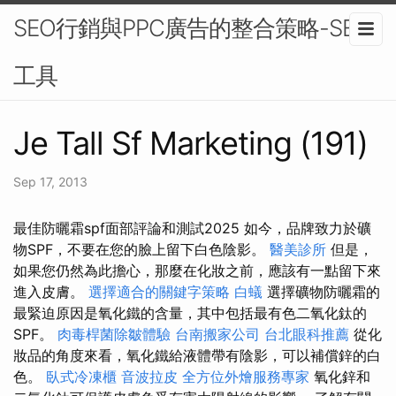
SEO行銷與PPC廣告的整合策略-SEO
工具
Je Tall Sf Marketing (191)
Sep 17, 2013
最佳防曬霜spf面部評論和測試2025 如今，品牌致力於礦
物SPF，不要在您的臉上留下白色陰影。
醫美診所
但是，
如果您仍然為此擔心，那麼在化妝之前，應該有一點留下來
進入皮膚。
選擇適合的關鍵字策略
白蟻
選擇礦物防曬霜的
最緊迫原因是氧化鐵的含量，其中包括最有色二氧化鈦的
SPF。
肉毒桿菌除皺體驗
台南搬家公司
台北眼科推薦
從化
妝品的角度來看，氧化鐵給液體帶有陰影，可以補償鋅的白
色。
臥式冷凍櫃
音波拉皮
全方位外燴服務專家
氧化鋅和