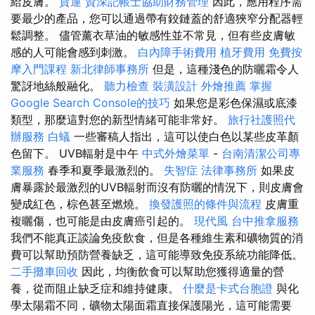
給皮膚。
貨運
資深記帳士協助財務管理
因此，應用程序需
要最少的產品，您可以通過帶有鉸鏈蓋的舒適狹窄分配器輕
鬆調整。 儘管薰衣草油的敏感性並不常見，但有些皮膚敏
感的人可能會感到刺激。
白內障手術費用
植牙費用
免費按
摩入門課程
新北律師事務所
但是，這種淺色的防曬霜令人
驚訝地絲般融化。
聽力檢查
裝潢設計
外燴推薦
掌握
Google Search Console的技巧
如果您是彩色保濕或底漆
類型，那麼這對您的新型情緒可能非常好。
旅行社護照代
辦服務
白蟻
一些審稿人指出，這可以使白色以某些皮革顏
色留下。 UVB輻射是中午
中式外燴菜單
-
台南清潔公司專
業服務
春季和夏季最激烈的。
失智症
法律事務所
如果皮
膚暴露於最激烈的UVB輻射而沒有防曬的情況下，則皮膚會
變成紅色，棕色甚至燃燒。
換發護照的條件與流程
皮膚重
複曬傷，也可能是由皮膚癌引起的。
現代風
台中推拿服務
我們不能真正談論免疫飲食，但是各種維生素和礦物質的消
費可以幫助預防營養缺乏，這可能導致免疫系統功能降低。
二手攤車回收
因此，均衡飲食可以幫助您獲得適量的營
養，從而阻止缺乏症和維持健康。
什麼是卡式台胞證
與化
學太陽霜不同，礦物太陽面霜直接保護陽光，這可能需要