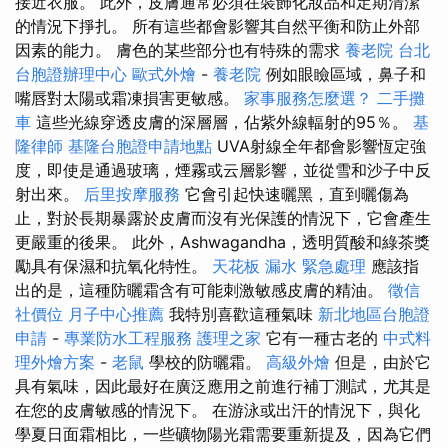
接近衣服。 此外，皮膚通常必須在裝飾化妝品和定期清潔
的情況下掙扎。 所有這些都會影響其自然平衡和防止外部
因素的能力。 膚色的某些部分也有特殊的需求
養老院
台北
台胞證辦理中心
歐式外燴
-
養老院
例如眼瞼區域，鼻子和
嘴唇對太陽或霜凍損害更敏感。
家事服務怎麼選？
二手攤
車
這些光線穿透皮膚的深層層，佔紫外線輻射的95％。
基
隆律師
基隆台胞證申請地點
UVA射線全年都會影響恆定強
度，即使是通過玻璃，煙霧或云層影響，並從雪和沙子中反
射出來。
后里按摩服務
它會引起快速曬黑，直到曬傷為
止，對於長期暴露於皮膚而沒有光保護的情況下，它會產生
更嚴重的後果。 此外，Ashwagandha，透明質酸和綠茶獎
勵具有保濕和抗氧化特性。
天花板 漏水 緊急處理
應該指
出的是，這種防曬霜含有可能刺激敏感皮膚的精油。
徵信
社價位
月子中心推薦
我特別喜歡這種氣味
新北地區台胞證
申請
-
專業防水工程服務
護理之家
它有一種古老的
中式料
理外燴方案
-
老鼠
學校的防曬霜。
高級外燴
但是，由於它
具有氣味，因此最好在廣泛應用之前進行補丁測試，尤其是
在您的皮膚敏感的情況下。 在游泳或出汗的情況下，與化
學夏日面霜相比，一些礦物陽光霜需要重新提及，因為它們