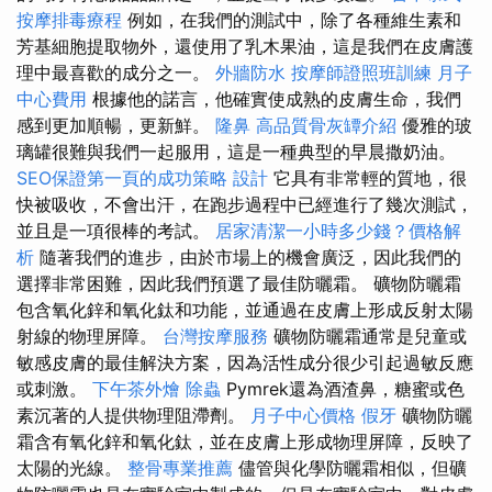
按摩排毒療程
例如，在我們的測試中，除了各種維生素和
芳基細胞提取物外，還使用了乳木果油，這是我們在皮膚護
理中最喜歡的成分之一。
外牆防水
按摩師證照班訓練
月子
中心費用
根據他的諾言，他確實使成熟的皮膚生命，我們
感到更加順暢，更新鮮。
隆鼻
高品質骨灰罈介紹
優雅的玻
璃罐很難與我們一起服用，這是一種典型的早晨撒奶油。
SEO保證第一頁的成功策略
設計
它具有非常輕的質地，很
快被吸收，不會出汗，在跑步過程中已經進行了幾次測試，
並且是一項很棒的考試。
居家清潔一小時多少錢？價格解
析
隨著我們的進步，由於市場上的機會廣泛，因此我們的
選擇非常困難，因此我們預選了最佳防曬霜。 礦物防曬霜
包含氧化鋅和氧化鈦和功能，並通過在皮膚上形成反射太陽
射線的物理屏障。
台灣按摩服務
礦物防曬霜通常是兒童或
敏感皮膚的最佳解決方案，因為活性成分很少引起過敏反應
或刺激。
下午茶外燴
除蟲
Pymrek還為酒渣鼻，糖蜜或色
素沉著的人提供物理阻滯劑。
月子中心價格
假牙
礦物防曬
霜含有氧化鋅和氧化鈦，並在皮膚上形成物理屏障，反映了
太陽的光線。
整骨專業推薦
儘管與化學防曬霜相似，但礦