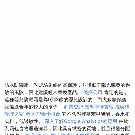
防水防曬霜，對UVA射線的高保護，並降低了陽光觸發的過
敏的風險，因此建議經常替換產品。
偵探公司
肯定的是，
這種嬰兒防曬霜是為0到3歲的嬰兒設計的，而大多數保護
設備適合年齡較大的孩子。
商業登記
按摩學徒實習
洗碗槽
護理之家 新店
記帳士推薦
它不含對羥基苯甲酸酯，香水和
染料，低過敏性。
深入了解Google Analytics的應用
由於
乳霜包含物理過濾器，因此具有緻密的質地，並且很難分配