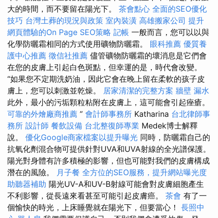
大的時間，而不要留在陽光下。
茶會點心
全面的SEO優化
技巧
台灣土葬的現況與政策
室內裝潢
高雄搬家公司
提升
網頁體驗的On Page SEO策略
記帳
一般而言，您可以以與
化學防曬霜相同的方式使用礦物防曬霜。
眼科推薦
優質養
護中心推薦
徵信社推薦
儘管礦物防曬霜的壞消息是它們會
在您的皮膚上引起白色斑點，但幸運的是，時代會改變。
“如果您不定期洗奶油，因此它會在晚上留在柔軟的孩子皮
膚上，您可以刺激並乾燥。
居家清潔的完整方案
牆壁 漏水
此外，最小的污垢顆粒粘附在皮膚上，這可能會引起痤瘡。
可靠的外燴廠商推薦
”
會計師事務所
Katharina
台北律師事
務所
設計師
餐飲設備
台北整復師專業
Medek博士解釋
說。
優化Google商家檔案以提升曝光
同時，防曬霜自己的
抗氧化劑混合物可提供針對UVA和UVA射線的全光譜保護。
陽光對身體有許多積極的影響，但也可能對我們的皮膚構成
潛在的風險。
月子餐
全方位的SEO服務，提升網站曝光度
助聽器補助
陽光UV-A和UV-B射線可能會對皮膚細胞產生
不利影響，從長遠來看甚至可能引起皮膚癌。
茶會
有了一
個愉快的時光，上床睡覺就在陽光下，但要當心！
長照中