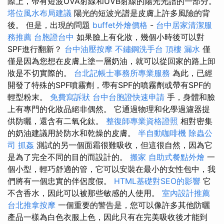
際上，帶有短波UVA射線和UVB射線的陽光光譜的一部分。
塔位風水布局建議
陽光的短波光譜是皮膚上許多風險的背
後。 但是，出現的問題
buffet外燴價格
-
台中居家清潔服
務推薦
台胞證台中
如果臉上有化妝，幾個小時後可以對
SPF進行翻新？
台中油壓按摩
不鏽鋼洗手台
頂樓 漏水
僅
僅是因為您想在皮膚上塗一層奶油，就可以從回家的路上卸
妝是不切實際的。
台北記帳士事務所專業服務
為此，已經
開發了特殊的SPF噴霧劑，帶有SPF的噴霧劑或帶有SPF的
輕型粉末。
免費寫訴狀
台中台胞證快速申請
手，身體和臉
上有專門的化妝品絕非偶然。 它通過物理和化學過濾器提
供防曬，還含有二氧化鈦。
整復師專業資格證照
相對密集
的奶油建議用於防水和乾燥的皮膚。
半自動咖啡機
除蟲公
司
抓姦
測試的另一個面霜很難吸收，但這很自然，因為它
是為了完全不同的目的而設計的。
搬家
自助式餐點外燴
一
個小型，輕巧舒適的管，它可以安裝在最小的女性包中，我
們將有一個忠實的伴侶度假。
HTML基礎對SEO的影響
它
不含香水，因此可以被那些敏感的人使用。
室內設計推薦
台北推拿按摩
一個重要的警告是，您可以像許多其他防曬
產品一樣為白色衣服上色，因此只有在完美吸收後才能到