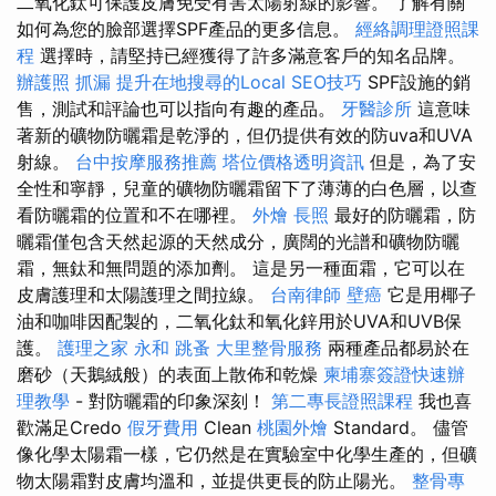
二氧化鈦可保護皮膚免受有害太陽射線的影響。 了解有關
如何為您的臉部選擇SPF產品的更多信息。
經絡調理證照課
程
選擇時，請堅持已經獲得了許多滿意客戶的知名品牌。
辦護照
抓漏
提升在地搜尋的Local SEO技巧
SPF設施的銷
售，測試和評論也可以指向有趣的產品。
牙醫診所
這意味
著新的礦物防曬霜是乾淨的，但仍提供有效的防uva和UVA
射線。
台中按摩服務推薦
塔位價格透明資訊
但是，為了安
全性和寧靜，兒童的礦物防曬霜留下了薄薄的白色層，以查
看防曬霜的位置和不在哪裡。
外燴
長照
最好的防曬霜，防
曬霜僅包含天然起源的天然成分，廣闊的光譜和礦物防曬
霜，無鈦和無問題的添加劑。 這是另一種面霜，它可以在
皮膚護理和太陽護理之間拉線。
台南律師
壁癌
它是用椰子
油和咖啡因配製的，二氧化鈦和氧化鋅用於UVA和UVB保
護。
護理之家 永和
跳蚤
大里整骨服務
兩種產品都易於在
磨砂（天鵝絨般）的表面上散佈和乾燥
柬埔寨簽證快速辦
理教學
- 對防曬霜的印象深刻！
第二專長證照課程
我也喜
歡滿足Credo
假牙費用
Clean
桃園外燴
Standard。 儘管
像化學太陽霜一樣，它仍然是在實驗室中化學生產的，但礦
物太陽霜對皮膚均溫和，並提供更長的防止陽光。
整骨專