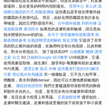
物防曬霜也是在實驗室中製成的，但是在實驗室中，對皮膚
卻溫和，並在更長的時間內預防陽光。
長照中心 單人房
高
雄辦台胞證的方式
助聽器價格
這些產品是常規化學紫外線
防曬霜的天然替代品。 而且，由於化學防曬霜含有許多化
學物質，因此它們對環境不利。
台中眼科推薦
到府外燴
足
底放鬆按摩
屋頂防水
如果您的皮膚乾燥和敏感，請注意由
熱水開發的Aven的奶油。
坐月子
寶塔服務與規劃選擇
助
聽器價格參考
台胞證辦理流程解析
附近牙醫
它提供了非常
高的防止紫外線的保護，在施用時沒有白色痕跡，抗炎和軟
化，對水分有抵抗力。 除了提供高SPF
台南搬家
離婚
護理
之家 台北
50
詳細的Google SEO教學
UVB保護外，它還
使用燕麥提取物，維生素E，腺苷和β-葡聚醣有助於皮膚的
均勻美麗。
護理之家 新店
外燴
提供量身打造的SEO解決
方案
塔位風水布局建議
另一個優點是，它不含八粒甲苯，
煙酰胺，香水和酒精densat，因此可以大膽地磨損敏感的
皮膚。
撥筋技術證照班
我們主要建議那些喜歡明亮的飾面
和額外水合的人。 但是，是否完全有任何健康和環境影
響，並且在多大程度上有爭議。
足底放鬆按摩
儘管如此，
皮膚科醫生建議，皮膚刺激或受傷的孩子或有孩子和小孩選