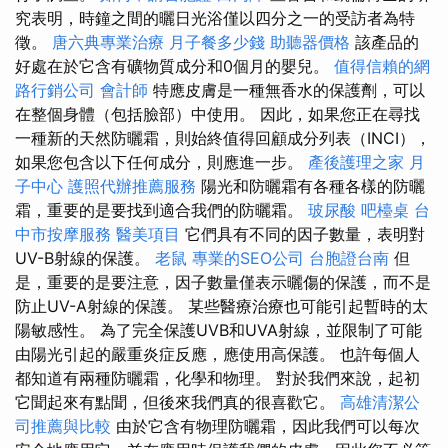
究表明，時鐘之間的曬日光浴僅以四分之一的受訪者為特
徵。
唐六典專業治療
月子餐多少錢
助聽器價格
該產品的
好處在於它含有礦物質成分和0個月的嬰兒。
值得信賴的網
路行銷公司
會計師
特應皮膚是一種無香水的保護劑，可以
在整個身體（包括臉部）中使用。 因此，如果您正在尋找
一種新的天然防曬霜，則始終值得回顧成分列表（INCI），
如果您包含以下任何成分，則應進一步。
產後護理之家 月
子中心
護照代辦推薦服務
陽光和防曬霜有各種各樣的防曬
霜，重要的是要找到適合我們的防曬霜。
玻尿酸
吧檯桌
台
中市按摩服務
醫美項目
它們具有不同的因子數量，表明對
UV-B射線的保護。
老鼠
專業的SEO公司
台胞證台南
但
是，重要的是要注意，因子數量僅表示曬傷的保護，而不是
防止UV-A射線的保護。 某些醫療治療也可能引起暫時的太
陽敏感性。 為了完全保護UVB和UVA射線，並限制了可能
由陽光引起的嚴重炎症反應，應使用高保護。 也許每個人
都知道有兩種防曬霜，化學和物理。 對於我們來說，起初
它聞起來有點聞，但後來我們真的很喜歡它。
高雄清潔公
司推薦與比較
由於它含有物理防曬霜，因此我們可以每次