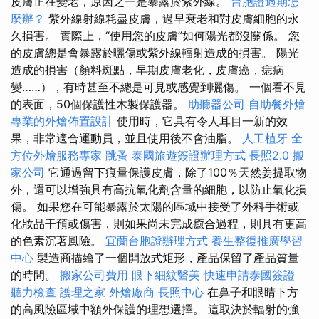
皮膚正在變老，原因之一是暴露於紫外線。
台胞證過期怎
麼辦？
紫外線射線耗盡皮膚，過早衰老和對皮膚細胞的永
久損害。 實際上，“使用您的皮膚”如何陽光都沒關係。 您
的皮膚總是會暴露於曬傷或紫外線輻射造成的損害。 陽光
造成的損害（顏料斑點，早期皮膚老化，皮膚癌，痣病
變……），有時甚至不總是可見或感覺到曬傷。 一個看不見
的表面，50個保護性木製保護器。
助聽器公司
自助餐外燴
專業的外燴佈置設計
使用時，它具有令人耳目一新的效
果，非常適合運動員，並且使用後不會油脂。
人工植牙
全
方位外燴服務專家
跳蚤
泰國旅遊簽證辦理方式
長照2.0
搬
家公司
它通過留下痕量保護皮膚，除了100％天然姜提取物
外，還可以增強具有高抗氧化劑含量的細胞，以防止氧化損
傷。 如果您在可能暴露於太陽的區域中接受了外科手術或
化妝品干預或傷害，則如果尚未完成癒合過程，則具有更高
的色素沉著風險。
宜蘭台胞證辦理方式
養生整復推廣學習
中心
製造商描繪了一個開放式矩形，產品保留了產品質量
的時間。
搬家公司費用
眼下細紋醫美
快速申請泰國簽證
聽力檢查
護理之家
外燴廠商
長照中心
在鼻子和眼睛下方
的高風險區域中額外保護的理想選擇。 這取決於輻射的強