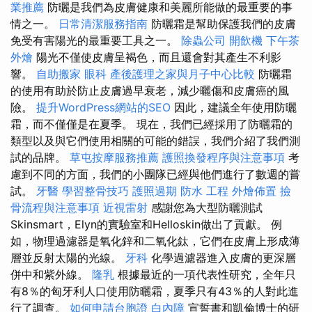
業推薦
防曬是我們為皮膚健康和美麗所能做的最重要的事
情之一。
日常清潔服務指南
防曬霜是幫助保護我們的皮膚
免受有害陽光的最重要工具之一。
除蟲公司
開飲機
下午茶
外燴
陽光不僅使皮膚呈褐色，而且還會對其產生不利影
響。
自助搬家
眼科
產後護理之家與月子中心比較
防曬霜
的使用有助於防止皮膚過早衰老，減少曬傷和皮膚癌的風
險。
提升WordPress網站的SEO
因此，建議全年使用防曬
霜，而不僅僅是在夏季。 現在，我們已經採用了防曬霜的
類型以及與它們使用相關的可能的錯誤，我們介紹了我們測
試的品牌。
草屯按摩服務推薦
護照換發程序與注意事項
考
慮到不同的方面，我們的小團隊已經與他們進行了數週的嘗
試。
牙醫
學習整骨技巧
護照過期
防水 工程
外燴佈置
撿
骨流程與注意事項
近視雷射
感謝您為大型防曬測試
Skinsmart，Elyn的實驗室和Helloskin做出了貢獻。 例
如，物理過濾器是氧化鋅和二氧化鈦，它們在皮膚上形成薄
層並反射太陽的光線。
牙科
化學過濾器進入皮膚的更深層
併中和紫外線。
隆乳
根據最近的一項代表性研究，全年只
有8％的匈牙利人口使用防曬霜，夏季只有43％的人對此進
行了調查。
如何申請台胞證
白內障
宣誓書和凱倫博士的研