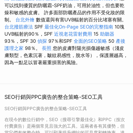
可以找到優質的防曬霜-SPF奶油，可用於油性，但也要乾
燥和敏感的皮膚。 許多面部防曬產品的作用不受化妝的限
制。
台北外燴
數值還與有害UVB輻射的百分比堵塞有關。
台北撥筋療法
SPF
最佳化On-Page SEO的完整指南
10塊
UVB輻射的90％，SPF
近視老花雷射費用
15
助聽器
93％，SPF 30
偵探
97％和SPF
全面的SEO策略
50
產後
護理之家
98％。
長照
您的皮膚對陽光損傷越敏感（淺皮
膚類型，色素沉著，皺紋易感性，脫水等），保護層越高，
因為一點足以冒著嚴重損害的風險。
SEO行銷與PPC廣告的整合策略-SEO工具
SEO行銷與PPC廣告的整合策略-SEO工具
在現今的數位行銷中，SEO（搜尋引擎最佳化）和PPC（按次
付費廣告）是兩個常見且強大的工具。這兩者各有其優勢，但
當它們有效整合時，可以顯著提升網站的可見度和轉換率，達