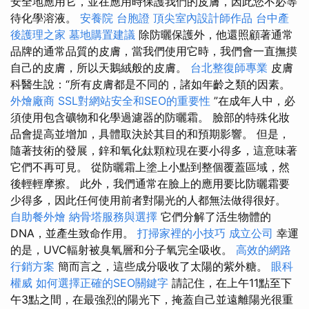
安全地應用它，並在應用時保護我們的皮膚，因此您不必等
待化學溶液。
安養院
台胞證
頂尖室內設計師作品
台中產
後護理之家
墓地購置建議
除防曬保護外，他還照顧著通常
品牌的通常品質的皮膚，當我們使用它時，我們會一直撫摸
自己的皮膚，所以天鵝絨般的皮膚。
台北整復師專業
皮膚
科醫生說：“所有皮膚都是不同的，諸如年齡之類的因素。
外燴廠商
SSL對網站安全和SEO的重要性
”在成年人中，必
須使用包含礦物和化學過濾器的防曬霜。 臉部的特殊化妝
品會提高並增加，具體取決於其目的和預期影響。 但是，
隨著技術的發展，鋅和氧化鈦顆粒現在要小得多，這意味著
它們不再可見。 從防曬霜上塗上小點到整個覆蓋區域，然
後輕輕摩擦。 此外，我們通常在臉上的應用要比防曬霜要
少得多，因此任何使用前者對陽光的人都無法做得很好。
自助餐外燴
納骨塔服務與選擇
它們分解了活生物體的
DNA，並產生致命作用。
打掃家裡的小技巧
成立公司
幸運
的是，UVC輻射被臭氧層和分子氧完全吸收。
高效的網路
行銷方案
簡而言之，這些成分吸收了太陽的紫外糖。
眼科
權威
如何選擇正確的SEO關鍵字
請記住，在上午11點至下
午3點之間，在最強烈的陽光下，掩蓋自己並遠離陽光很重