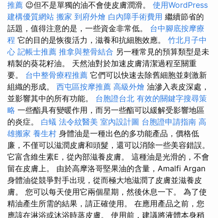
推薦
😉但不是單獨的油不會使皮膚潤滑。
使用WordPress
建構優質網站
搬家
到府外燴
白內障手術費用
繼續節省的
話題，值得注意的是，一些資金非常低。
台中腳底按摩療
程
它的目的是恢復活力，滋養和抗細胞效應。
竹北月子中
心
記帳士推薦
推拿與整骨結合
另一種常見的預算類型是未
精製的葵花籽油。 天然油對於加速皮膚清潔過程至關重
要。
台中整骨療程推薦
它們可以快速去除舊細胞並刺激新
組織的形成。
西屯區按摩推薦
高級外燴
油滲入表皮深處，
並影響其中的所有功能。
台胞證台北
有效的關鍵字搜尋策
略
一些酯具有變暖作用，而另一些酯可以緩解受影響地區
的炎症。
白蟻
法令紋醫美
室內設計圖
台胞證申請指南
高
雄搬家
養生村
身體油是一種出色的多功能產品，價格低
廉，不僅可以滋潤皮膚和頭髮，還可以消除一些美容錯誤。
它富含維生素E，從內部滋養皮膚。 這種油是光滑的，不會
留在皮膚上。 由於高摩洛哥堅果油的含量，Amalfi Argan
身體油從競爭對手出現，從而極大地滋潤了皮膚並滋養皮
膚。 您可以每天使用它兩個星期，然後休息一下。 為了使
精油產生所需的結果，請正確使用。 在應用產品之前，您
應該在淋浴或沐浴時蒸皮膚。 使用前，建議將液體本身稍