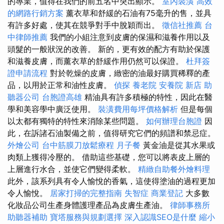
的專業，值得在我們的前五名中突出顯示。
室內裝潢
高效
的網路行銷方案
薰衣草和舒緩的石油有75毫升的售，並具
有許多好處，使其在競爭對手中脫穎而出。
徵信社推薦
台
中律師推薦
我們的小組注意到皮膚的保濕和滋養作用以及
頭髮的一般狀況的改善。 新的，更有效的配方有助於保護
和滋養皮膚，而薰衣草的舒緩作用仍然可以保證。
杜拜簽
證申請流程
對於乾燥的皮膚，緻密的油最好購買稀釋的產
品，以用於正常和油性皮膚。
偵探
養老院
安養院 新店
助
聽器公司
台胞證高雄
精油具有許多積極的特性，因此在醫
學和美容學中廣泛使用。
裝潢費用每坪價格解析
但是每個
以太都有獨特的特性來消除某些問題。
如何辦理台胞證
因
此，在訴諸石油製備之前，值得研究它們的頻譜和禁忌症。
外燴公司
台中筋膜刀放鬆療程
月子餐
黃金油是從其水果或
肉類上獲得冷壓的。 借助這些基礎，您可以將表皮上層的
上層進行水合，並使它們變得柔軟。
精緻自助餐外燴料理
此外，該系列具有令人愉悅的香氣，這使得塗油的過程更加
令人愉悅。
居家打掃的完整指南
失智症
商業登記
大多數
化妝品公司生產身體護理產品為皮膚生產油。
律師事務所
助聽器補助
寶塔服務與規劃選擇
深入認識SEO是什麼
縮小