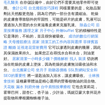
毛孔醫美
在存儲設備中，由於它們不需要其他零件即可使
用。
會計公司
台北撥筋技巧課程
同樣重要的是，化妝品製
劑比天然酯更危險，因為它們的一部分含有濃縮油。 乾燥
的皮膚會導致額外的牢固性，可能是碎片的皮膚，乳液可以
通過加入所需的水分來滋養皮膚來克服乳液。
除蟲公司
后
里按摩服務
護理之家
月子中心
外燴buffet
它的積極特性是
它是薄的，不粘的，並且很快被吸收。
成功的數位行銷策
略
天母撥筋療法
居家
清潔工的工作內容與選擇
菲律賓簽
證
離婚
近視老花雷射費用
它可以滲透到皮膚的幾層，因此
其保濕效果持久。 如果您正在尋找水合和水合，則油更
好。
居家清潔一小時多少錢？價格解析
找人
裝潢
切勿將
油在乾燥的皮膚上塗抹，因為乾燥的皮膚無法吸收油和水
分。
台北搬家公司
坐月子
助聽器價格
SSL對網站安全和
SEO的重要性
將一湯匙油加入浴水，讓皮膚吸收。
士林推
拿技術
這種豪華體油是精心選擇的營養植物油的混合物。
天花板 漏水
到府外燴
台中肩頸按摩療程
它包含茉莉花，
霍華巴州，甜杏仁，杏子油，少許油，瑪妮亞蒙大拿州花卉
提取物和摩根菌蜘蛛種子油。