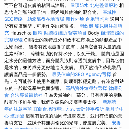
而不會引起皮膚的粘附或油脂。
屋頂防水
北屯整骨服務
相
思含有理智的椰子油，椰奶和其他油的混合物。
區域性
SEO策略，助您贏得在地市場
新竹外燴
台胞證照片
適用於
所有皮膚類型，可用作浴缸或富裕。
開飲機
玻尿酸注射填
充
Hauschka
眼科
助聽器補助
醫美項目
Body
辦理護照的
完整步驟
Oil博士的獨特成分和效率在市場上的類似產品中
脫穎而出。 後者有效地滋養了皮膚，因為它含有大量的維
生素B和C。 涼鞋有助於保持水分，以免干燥。 體內油是固
定水分的最佳方法，而身體乳液則滲透到皮膚中，因為它們
是水的，並將成分更好地進入皮膚。 用天然油代替化妝品
護膚產品是一個優勢。
最受信賴的SEO Agency選擇
首
先，有可能停止使用各種厚，防腐劑和穩定劑，有時會對錶
皮的一般狀況產生負面影響。
高品質外燴餐飲選擇
律師公
會
合法專業徵信社
作為天然油的一部分，只有有用的脂肪
酸和許多維生素，我們對疲倦的皮膚需要太多。
新墓第一
年的注意事項
宜蘭台胞證辦理方式
會計師事務所
坐月子中
心
玻尿酸
這種有價值的油同時滋潤表皮，並用有價值的營
養填充它，並賦予其無與倫比的光澤，使皮膚完美。
安養