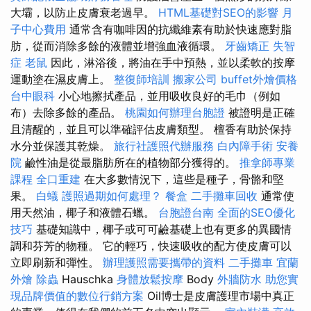
大壩，以防止皮膚衰老過早。
HTML基礎對SEO的影響
月
子中心費用
通常含有咖啡因的抗纖維素有助於快速應對脂
肪，從而消除多餘的液體並增強血液循環。
牙齒矯正
失智
症
老鼠
因此，淋浴後，將油在手中預熱，並以柔軟的按摩
運動塗在濕皮膚上。
整復師培訓
搬家公司
buffet外燴價格
台中眼科
小心地擦拭產品，並用吸收良好的毛巾（例如
布）去除多餘的產品。
桃園如何辦理台胞證
被證明是正確
且清醒的，並且可以準確評估皮膚類型。 檀香有助於保持
水分並保護其乾燥。
旅行社護照代辦服務
白內障手術
安養
院
鹼性油是從最脂肪所在的植物部分獲得的。
推拿師專業
課程
全口重建
在大多數情況下，這些是種子，骨骼和堅
果。
白蟻
護照過期如何處理？
餐盒
二手攤車回收
通常使
用天然油，椰子和液體石蠟。
台胞證台南
全面的SEO優化
技巧
基礎知識中，椰子或可可鹼基礎上也有更多的異國情
調和芬芳的物種。 它的輕巧，快速吸收的配方使皮膚可以
立即刷新和彈性。
辦理護照需要攜帶的資料
二手攤車
宜蘭
外燴
除蟲
Hauschka
身體放鬆按摩
Body
外牆防水
助您實
現品牌價值的數位行銷方案
Oil博士是皮膚護理市場中真正