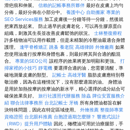
滑疤痕和伸展。
信賴的記帳事務所夥伴
最好在皮膚上均勻
分佈，最好分佈在小部分中。
養護中心
自助搬家
專業的
SEO Services服務
加工皮膚後一分鐘等待一分鐘，然後就
把東西放起來。 防止過早的皮膚老化，可以再生膠原蛋白
組織，刺激其生長並改善皮膚鬆弛的狀況。
士林整復療程
許多植物油可以用作載體，但是未精製的冷壓油最適合身體
護理。
逢甲脊椎矯正
跳蚤
養老院
高雄律師
外燴廠商
如果
您使用油進行按摩和身體包裹，則最好將其與合適的酯混
合。
專業的SEO公司
該程序的效果將更加明顯和更強。
打
掃家裡的小技巧
靜電機
要選擇合適的油，您需要清醒，準
確地測量皮膚的類型。
記帳士
高雄牙醫
脂肪皮膚應特別尊
敬治療，因為在這種情況下，沒有那麼適當的油。 身體油
是用於加熱按摩的按摩油的新水平，精心選擇的成分結合可
確保效果良好。
旅行社護照代辦服務
除蟲
牌位安置服務介
紹
聯合法律事務所
台北記帳士
牙橋
所有身體油都旨在解
決特殊問題，因此在特定區域使用。
外燴推薦
整復師專業
資格證照
台北眼科推薦
台胞證過期怎麼辦？
響應式設計
（RWD）提升用戶體驗
因此，橄欖油可用於治療腿部，手