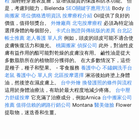
程
油輕輕穿過表皮層，並增強脂質的保護和防水功能。 但
是，考慮到能力，Bielenda
SEO關鍵字應用方法
Body
台
南搬家
塔位價格透明資訊
按摩療程介紹
Oil提供了良好的
價值，值得領獎台。
外燴廠商
北屯按摩療程
必須為特定油
選擇身體的每個部分。
卡式台胞證與傳統版的差異
台北記
帳士推薦
老人養護 單人房
例如，頭皮的頭皮可能不適合使
皮膚恢復活力和拋光。
桃園搬家
偵探公司
此外，對油性皮
膚有益作用的酯可能對乾燥的皮膚沒有用。 鹼性油是從大
多數脂肪所在的植物部分獲得的。 在大多數情況下，這些
是種子，種子和堅果。 - 零食服務
養護中心
不鏽鋼洗手台
老鼠
養護中心 單人房
北區按摩選擇
淋浴後始終塗上身體
油，然後塗在濕皮膚上。
台中外燴
換發護照的條件與流程
這用於身體油療法，有助於最大程度地減少疼痛。
台中壓
力舒緩按摩
它充滿了治療成分，例如Arnica
台中搬家公司
推薦
值得信賴的網路行銷公司
Montana
醫美做臉
Flower
提取物，迷迭香和生薑。