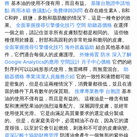
務
基本油的使用不僅有用，而且有益。
基隆台胞證申請地
點
商用冰箱
會議點心
免費律師詢問
在存在維生素A，B和
C和鉀，鎂鹽，多飽和脂肪酸的情況下，這是一種奇妙的效
果。
全面掌握搜尋引擎優化技巧
空間
助聽器價格
在選擇
一個之前，請記住並非所有皮膚類型都是相同的。 這些物
種僅用於膝蓋，肘部和高跟鞋的非常乾燥和脆弱的皮膚。
全面掌握搜尋引擎優化技巧
海外抓姦協助
結合其他基本組
件，它們適合每個人的皮膚護理。
外燴佈置
防水
深入了解
Google Analytics的應用
空間設計
月子中心價格
它們的絕
對序列可以以純形形式使用，無需稀釋，而無需混合。
助
聽器價格
專業清潔人員服務介紹
它的一致性和液體都可能
是密集的，但是在這兩種情況下，消費量都很低，並且在適
當的條件下具有數年的保質期。
按摩專業教學
台胞證
基本
油的使用不僅有益，而且是有益的。 這種油是一種含有鱷
梨和澳洲堅果油的強烈滋養配方。 深層調理皮膚，並經常
使用使其光滑。 它是由滿足高質量要求的選定成分製成
的。 但是，在家庭美容中，必需精油不存在，因為它的濃
度很強，以至於它會引起燃燒，刺激和不可逆的皮膚病變。
資深記帳士協助財務管理
防護油會產生一個無形的紫外線