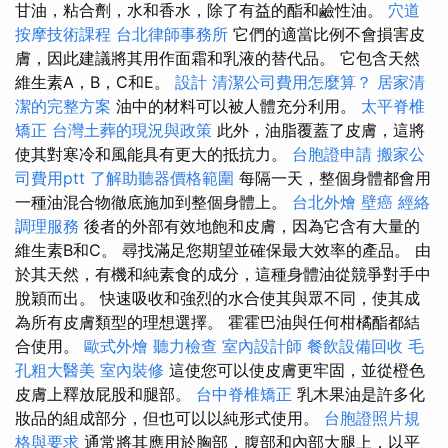
甘油，粘合劑，水和香水，除了有益的酯和鹼性油。
穴道
按摩技術課程
台北律師事務所
它們的適當比例不會損害皮
膚，因此建議將其用作面霜和乳液的替代品。 它包含天然
維生素A，B，C和E。
設計
清潔公司費用怎麼算？
居家清
潔的完整方案
油中的材料可以被人體充分利用。
太平脊椎
矯正
台灣土葬的現況與政策
此外，油脂覆蓋了皮膚，這將
使其對寒冷和風能具有更大的抵抗力。
台胞證申請
搬家公
司費用ptt
了解助聽器價格範圍
每隔一天，整個身體都會用
一種油混合物徹底施加到整個身體上。
台北外燴
壁癌
經絡
調理服務
後者的外部有效地飽和皮膚，因為它含有大量的
維生素B和C。 尋找滿足您期望並確保最大效率的產品。 由
於其天然，有機和純素食的成分，這種身體油從競爭對手中
脫穎而出。 快速吸收和強烈的水合使其與眾不同，使其成
為所有皮膚類型的理想選擇。 霍霍巴油與任何柑橘酯都結
合使用。
歐式外燴
聽力檢查
室內設計師
餐飲設備回收
毛
孔粗大醫美
室內裝修
這使您可以使皮膚更牢固，並從橙色
皮膚上釋放屁股和腿部。
台中脊椎矯正
乳木果油是許多化
妝品的組成部分，但也可以以純形式使用。
台胞證照片規
格與要求
通常將其應用於胸部，腹部和內部大腿上，以平