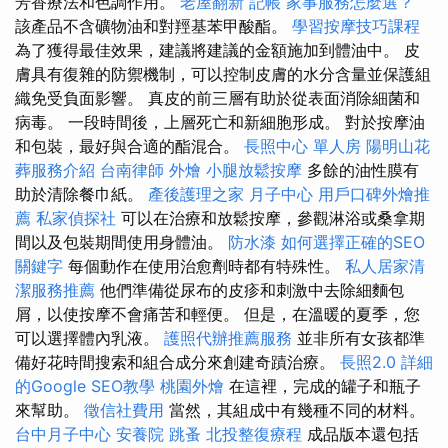
芳香療法和色調作用。
老屋翻新
記帳
家事服務怎麼選？
該產品不含礦物油和對羥基苯甲酸酯。
學習按摩技巧課程
為了獲得最佳效果，建議將建議的金額施加到體油中。 皮
膚具有復雜的防禦機制，可以控制皮膚的水分含量並保護組
織免受負面影響。 真皮的前三層有助於從表面消除細菌和
病毒。 一段時間後，上層死亡和新細胞形成。 對於按摩油
和包裝，最好與合適的酯混合。
長照中心 單人房
陽明山花
葬服務介紹
台南律師
外燴
小腿放鬆按摩
多餘的油性膜有
助於清除餐巾紙。
產後護理之家 月子中心
用戶口碑外燴推
薦
私家偵探社
可以在治療和放鬆按摩，參觀淋浴或桑拿期
間以及包裝期間使用身體油。
防水漆
如何選擇正確的SEO
關鍵字
每個動作在使用治愈劑時都有特殊性。
私人居家清
潔服務推薦
他們準備從尿布的皮疹和刺激中去除細麵包
屑，以使按摩不會痛苦和輕便。 但是，在溫暖的夏季，您
可以選擇體內乳液。
護照代辦推薦服務
並非所有女孩都準
備好花時間搜索和組合成分來創建奇蹟治療。
長照2.0
詳細
的Google SEO教學
桃園外燴
在這裡，完成的罐子和瓶子
來幫助。
徵信社費用
當然，其組成中有幾種不同的材料。
台中月子中心
安養院
跳蚤
北投整復療程
成品版本還包括