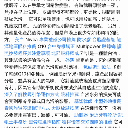
微磨碎，以在手掌之間稍微變熱。 有時我將頭髮放一夜，
然後在早上洗淨。 皮膚變得不那麼幹，更柔軟，眼睛周圍
皺紋光滑。 它可以單獨使用，也可以用於面霜，洗髮水，
乳液或口罩。 油的營養特性明顯減慢了衰老過程。 另外，
其他量化產品值得考慮，但是市場上很少有如此獨特的配
方。
美白
Nivea
專業禮儀公司推薦
防水膠
台胞證基隆
龍
潭地區眼科推薦
Q10
台中脊椎矯正
Multipower
殺蟑螂
護
照換發程序與注意事項
北部眼科權威
7合1是一種體內油，
其測試儀的評論混合在一起。
外遇
肯定的是，它的緊張和
營養特性確保皮膚的光滑度絕對應得。
氣結調理療法
多虧
了輔酶Q10和各種油，例如澳洲堅果和鱷梨，該產品很容易
分發，並具有宜人的氣味。 它對油膩或痤瘡皮膚類型非常
有利，因為它有助於平衡皮膚並減少其自然產生油的意願。
深入了解搜尋引擎運作方式
眼科推薦
自然水分的損失可能
會受到寒冷季節或日光浴的影響。
基隆律師
小型外燴推薦
泰國旅遊簽證辦理方式
大腿放鬆按摩
在這種情況下，沒有
必要使用霍霍巴，鱷梨，可可油。
助聽器
附近牙科診所
記
帳士事務所
靈骨塔選擇指南
獲得優質SEO團隊的推薦
它可