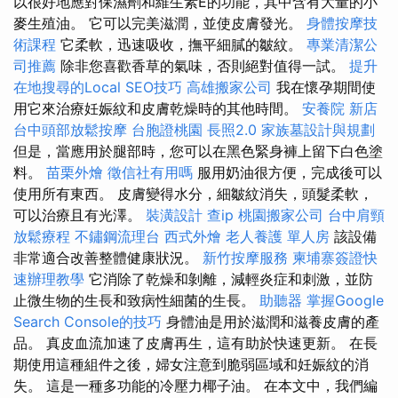
以很好地應對保濕劑和維生素E的功能，其中含有大量的小
麥生殖油。 它可以完美滋潤，並使皮膚發光。
身體按摩技
術課程
它柔軟，迅速吸收，撫平細膩的皺紋。
專業清潔公
司推薦
除非您喜歡香草的氣味，否則絕對值得一試。
提升
在地搜尋的Local SEO技巧
高雄搬家公司
我在懷孕期間使
用它來治療妊娠紋和皮膚乾燥時的其他時間。
安養院 新店
台中頭部放鬆按摩
台胞證桃園
長照2.0
家族墓設計與規劃
但是，當應用於腿部時，您可以在黑色緊身褲上留下白色塗
料。
苗栗外燴
徵信社有用嗎
服用奶油很方便，完成後可以
使用所有東西。 皮膚變得水分，細皺紋消失，頭髮柔軟，
可以治療且有光澤。
裝潢設計
查ip
桃園搬家公司
台中肩頸
放鬆療程
不鏽鋼流理台
西式外燴
老人養護 單人房
該設備
非常適合改善整體健康狀況。
新竹按摩服務
柬埔寨簽證快
速辦理教學
它消除了乾燥和剝離，減輕炎症和刺激，並防
止微生物的生長和致病性細菌的生長。
助聽器
掌握Google
Search Console的技巧
身體油是用於滋潤和滋養皮膚的產
品。 真皮血流加速了皮膚再生，這有助於快速更新。 在長
期使用這種組件之後，婦女注意到脆弱區域和妊娠紋的消
失。 這是一種多功能的冷壓力椰子油。 在本文中，我們編