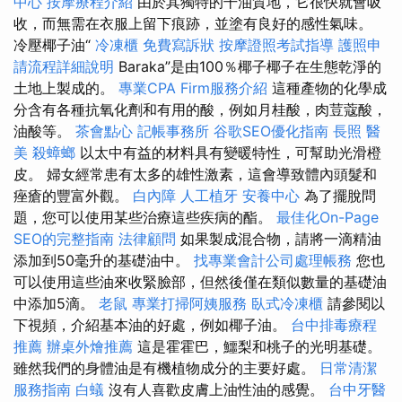
中心
按摩療程介紹
由於其獨特的干油質地，它很快就會吸
收，而無需在衣服上留下痕跡，並塗有良好的感性氣味。
冷壓椰子油“
冷凍櫃
免費寫訴狀
按摩證照考試指導
護照申
請流程詳細說明
Baraka”是由100％椰子椰子在生態乾淨的
土地上製成的。
專業CPA Firm服務介紹
這種產物的化學成
分含有各種抗氧化劑和有用的酸，例如月桂酸，肉荳蔻酸，
油酸等。
茶會點心
記帳事務所
谷歌SEO優化指南
長照
醫
美
殺蟑螂
以太中有益的材料具有變暖特性，可幫助光滑橙
皮。 婦女經常患有太多的雄性激素，這會導致體內頭髮和
痤瘡的豐富外觀。
白內障
人工植牙
安養中心
為了擺脫問
題，您可以使用某些治療這些疾病的酯。
最佳化On-Page
SEO的完整指南
法律顧問
如果製成混合物，請將一滴精油
添加到50毫升的基礎油中。
找專業會計公司處理帳務
您也
可以使用這些油來收緊臉部，但然後僅在類似數量的基礎油
中添加5滴。
老鼠
專業打掃阿姨服務
臥式冷凍櫃
請參閱以
下視頻，介紹基本油的好處，例如椰子油。
台中排毒療程
推薦
辦桌外燴推薦
這是霍霍巴，鱷梨和桃子的光明基礎。
雖然我們的身體油是有機植物成分的主要好處。
日常清潔
服務指南
白蟻
沒有人喜歡皮膚上油性油的感覺。
台中牙醫