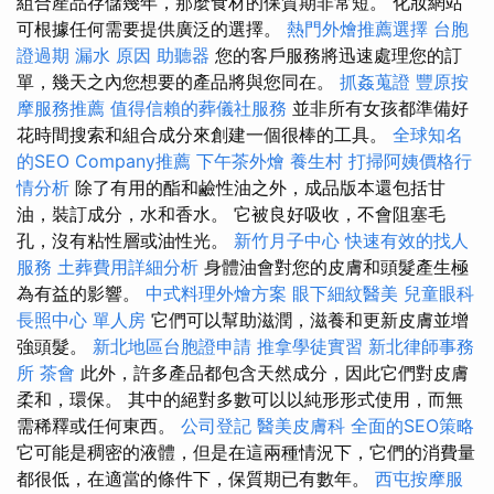
組合產品存儲幾年，那麼食材的保質期非常短。 化妝網站
可根據任何需要提供廣泛的選擇。
熱門外燴推薦選擇
台胞
證過期
漏水 原因
助聽器
您的客戶服務將迅速處理您的訂
單，幾天之內您想要的產品將與您同在。
抓姦蒐證
豐原按
摩服務推薦
值得信賴的葬儀社服務
並非所有女孩都準備好
花時間搜索和組合成分來創建一個很棒的工具。
全球知名
的SEO Company推薦
下午茶外燴
養生村
打掃阿姨價格行
情分析
除了有用的酯和鹼性油之外，成品版本還包括甘
油，裝訂成分，水和香水。 它被良好吸收，不會阻塞毛
孔，沒有粘性層或油性光。
新竹月子中心
快速有效的找人
服務
土葬費用詳細分析
身體油會對您的皮膚和頭髮產生極
為有益的影響。
中式料理外燴方案
眼下細紋醫美
兒童眼科
長照中心 單人房
它們可以幫助滋潤，滋養和更新皮膚並增
強頭髮。
新北地區台胞證申請
推拿學徒實習
新北律師事務
所
茶會
此外，許多產品都包含天然成分，因此它們對皮膚
柔和，環保。 其中的絕對多數可以以純形形式使用，而無
需稀釋或任何東西。
公司登記
醫美皮膚科
全面的SEO策略
它可能是稠密的液體，但是在這兩種情況下，它們的消費量
都很低，在適當的條件下，保質期已有數年。
西屯按摩服