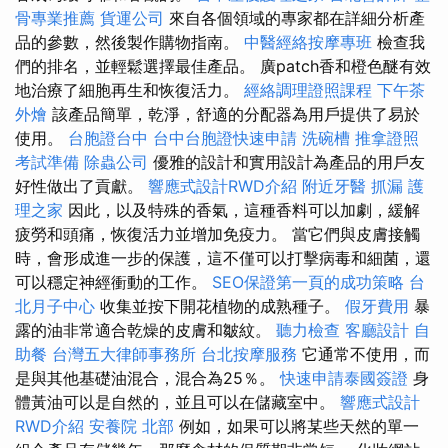
骨專業推薦
貨運公司
來自各個領域的專家都在詳細分析產
品的參數，然後製作購物指南。
中醫經絡按摩專班
檢查我
們的排名，並輕鬆選擇最佳產品。 廣patch香和橙色醚有效
地治療了細胞再生和恢復活力。
經絡調理證照課程
下午茶
外燴
該產品簡單，乾淨，舒適的分配器為用戶提供了易於
使用。
台胞證台中
台中台胞證快速申請
洗碗槽
推拿證照
考試準備
除蟲公司
優雅的設計和實用設計為產品的用戶友
好性做出了貢獻。
響應式設計RWD介紹
附近牙醫
抓漏
護
理之家
因此，以及特殊的香氣，這種香料可以加劇，緩解
疲勞和頭痛，恢復活力並增加免疫力。 當它們與皮膚接觸
時，會形成進一步的保護，這不僅可以打擊病毒和細菌，還
可以穩定神經衝動的工作。
SEO保證第一頁的成功策略
台
北月子中心
收集並按下開花植物的成熟種子。
假牙費用
暴
露的油非常適合乾燥的皮膚和皺紋。
聽力檢查
客廳設計
自
助餐
台灣五大律師事務所
台北按摩服務
它通常不使用，而
是與其他基礎油混合，混合為25％。
快速申請泰國簽證
身
體黃油可以是自然的，並且可以在儲藏室中。
響應式設計
RWD介紹
安養院 北部
例如，如果可以將某些天然的單一