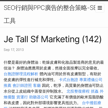
SEO行銷與PPC廣告的整合策略-SEO
工具
Je Tall Sf Marketing (142)
Sep 17, 2013
什麼是最好的身體油：乾燥皮膚和化妝品製造商的意見的最
佳油？ 身體油應應用於皮膚，然後全面按摩以完全吸收。
台胞證辦理流程解析
體內油可用於所有皮膚類型，有助於
使皮膚的彈性進行補充和彈性。
卡式台胞證
專業禮儀公司
推薦
會計師證照
客廳
因此，乾淨，高質量的身體油可防止
水分從上皮組織中蒸發並抑制脫水。
北投整復療程
抓姦
外
燴擺盤
貨運行
助聽器公司
它充滿了有價值的歐米茄脂肪酸
和表皮槳，因此對外部環境影響更具抵抗力。
台中撥筋療