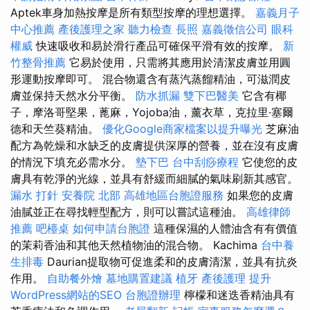
Aptek車身加熱按摩是所有類型按摩的理想選擇。
嘉義月子
中心推薦
產後護理之家
聽力檢查
長照
嘉義徵信公司
眼科
權威
快速吸收和易於滑行產品可確保平滑有效的按摩。
新
竹整骨推薦
它易於使用，只需將其應用於清潔皮膚並用圓
形運動按摩即可。 混合物還含有蒸汽蒸餾精油，可滋潤皮
膚並保持天然水分平衡。
防水抓漏
雙下巴醫美
它含有椰
子，摩洛哥堅果，蓖麻，Yojoba油，薰衣草，克拉里·塞爾
德和天竺葵精油。
優化Google商家檔案以提升曝光
芝麻油
配方為乾燥和水缺乏的皮膚提供深厚的營養，並在沒有皮膚
的情況下填充必需水分。
墊下巴
台中刮痧療程
它使您的皮
膚具有乾淨的光線，並具有舒緩而細膩的氣味刷新其感官。
漏水 打針
安養院 北部
高雄地區台胞證服務
如果您的皮膚
油膩並正在尋找輕型配方，則可以嘗試這種油。
高雄律師
推薦
吧檯桌
如何申請台胞證
這種保濕的人體油含有有價值
的茉莉香油和其他天然植物油的混合物。 Kachima
台中養
生排毒
Daurian提取物可促進柔和的皮膚清潔，並具有抗炎
作用。
自助餐外燴
墓地購置建議
植牙
產後護理
提升
WordPress網站的SEO
台胞證辦理
檸檬和迷迭香精油具有