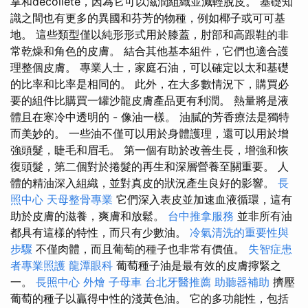
掌和décolleté，因為它可以滋潤組織並減輕脫皮。 基礎知
識之間也有更多的異國和芬芳的物種，例如椰子或可可基
地。 這些類型僅以純形形式用於膝蓋，肘部和高跟鞋的非
常乾燥和角色的皮膚。 結合其他基本組件，它們也適合護
理整個皮膚。 專業人士，家庭石油，可以確定以太和基礎
的比率和比率是相同的。 此外，在大多數情況下，購買必
要的組件比購買一罐沙龍皮膚產品更有利潤。 熱量將是液
體且在寒冷中透明的 - 像油一樣。 油膩的芳香療法是獨特
而美妙的。 一些油不僅可以用於身體護理，還可以用於增
強頭髮，睫毛和眉毛。 第一個有助於改善生長，增強和恢
復頭髮，第二個對於捲髮的再生和深層營養至關重要。 人
體的精油深入組織，並對真皮的狀況產生良好的影響。
長
照中心
天母整骨專業
它們深入表皮並加速血液循環，這有
助於皮膚的滋養，爽膚和放鬆。
台中推拿服務
並非所有油
都具有這樣的特性，而只有少數油。
冷氣清洗的重要性與
步驟
不僅肉體，而且葡萄的種子也非常有價值。
失智症患
者專業照護
龍潭眼科
葡萄種子油是最有效的皮膚擰緊之
一。
長照中心
外燴
子母車
台北牙醫推薦
助聽器補助
擠壓
葡萄的種子以贏得中性的淺黃色油。 它的多功能性，包括