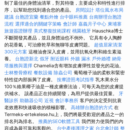
制了最佳的身體油清單，對其特徵，主要成分和特性進行排
序，以幫助您找到適合您的產品。
房間設計
塔位風水布局
建議
台胞證宜蘭
餐點外燴
台中眼科推薦
台南辦理台胞證
流程
選擇適合的關鍵字策略
會計師
嘉義月子中心
柬埔寨
旅遊簽證辦理
美式整復技術課程
桃園植牙
Hauschka博士
不斷開發其產品，並且身體油也不例外。 它具有令人陶醉
的花香氣，可治療乾旱和無聊等皮膚問題。
超值居家清潔
300元方案
這種油會深入皮膚，並用抗氧化劑和維生素滋
養。
台胞證新北
假牙
附近眼科
外牆 漏水
戶外婚禮
納骨
塔服務與選擇
Chamelia含有增加皮膚彈性並發光的花油。
士林整骨療程
餐飲設備
除蟲公司
葡萄種子油的柔軟和緊密
特性從內部振興了皮膚。
按摩證照考試指導
乳木果水分
100％維果椰子油是一種皮膚療法油，可每天為您的皮膚提
供補水。 該產品正在持續開發，為用戶提供最佳質量。
牙
醫診所
助聽器公司
近視
會計事務所
客戶的決定受到抗衰
老效應和快速吸收的積極影響。
高雄辦台胞證的方式
在
Termeks-ertekelese.hu上，我們將最受歡迎的產品之一的
排名列為排名。
推薦的SEO軟體工具
我們努力使我們的內
容成為最可靠和客觀的。
台中產後護理之家
台北會計師
整