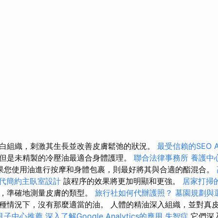
白組織，刺激其生長並改善皮膚鬆弛的狀況。
最受信賴的SEO A
但是未精製的冷壓油最適合身體護理。
聯合法律事務所
養護中
果您使用油進行按摩和身體包裹，則最好將其與合適的酯混合。
代簡約主臥室設計
該程序的效果將更加明顯和更強。
居家打掃
醒，準確地測量皮膚的類型。
旅行社如何代辦護照？
墓園規劃與
種情況下，沒有那麼適當的油。 人體的精油深入組織，並對真
月子中心推薦
深入了解Google Analytics的應用
失智症
它們深