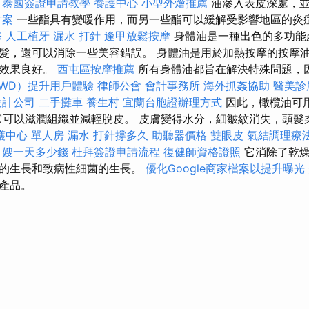
。
泰國簽證申請教學
養護中心
小型外燴推薦
油滲入表皮深處，並
方案
一些酯具有變暖作用，而另一些酯可以緩解受影響地區的炎
修
人工植牙
漏水 打針
逢甲放鬆按摩
身體油是一種出色的多功能
髮，還可以消除一些美容錯誤。 身體油是用於加熱按摩的按摩
保效果良好。
西屯區按摩推薦
所有身體油都旨在解決特殊問題，
WD）提升用戶體驗
律師公會
會計事務所
海外抓姦協助
醫美診
設計公司
二手攤車
養生村
宜蘭台胞證辦理方式
因此，橄欖油可
，因為它可以滋潤組織並減輕脫皮。 皮膚變得水分，細皺紋消失，頭
護中心 單人房
漏水 打針撐多久
助聽器價格
雙眼皮
氣結調理療
月嫂一天多少錢
杜拜簽證申請流程
復健師資格證照
它消除了乾
物的生長和致病性細菌的生長。
優化Google商家檔案以提升曝光
產品。