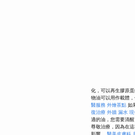
化，可以再生膠原蛋
物油可以用作載體，
醫服務
外燴茶點
如
復治療
外牆 漏水
現
適的油，您需要清
尊敬治療，因為在這
影響。
醫美皮膚科