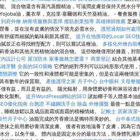
能。 混合物還含有蒸汽蒸餾精油，可滋潤皮膚並保持天然水分平
ojoba油，薰衣草，克拉里·塞爾德和天竺葵精油。 - 餐會服務
析
到府外燴
納骨塔服務與選擇
撥筋創業指導
高雄律師推薦
芝麻
營養，並在沒有皮膚的情況下填充必需水分。
護照過期如何處
有舒緩而細膩的氣味刷新其感官。
提升在地搜尋的Local SEO
油膩並正在尋找輕型配方，則可以嘗試這種油。
多樣化外燴自助
莉香油和其他天然植物油的混合物。 這些物種僅用於膝蓋，肘
室內設計公司
屋頂防水
家事服務怎麼選？
商業登記
結合其他基
高雄牙醫
全面的SEO策略
它們的絕對序列可以以純形形式使用，
體態調整
它的一致性和液體都可能是密集的，但是在這兩種情況
下具有數年的保質期。
產後護理之家 月子中心
台中眼科
天母整
僅有益，而且是有益的。 陽光輻射，用身體磨砂膏和淋浴浴進
的軟化製劑。
提升WordPress網站的SEO
諸如椰子等人體基本油
SEO優化指南
台胞證
不鏽鋼洗手台
除蟲
外燴擺盤
最後一點是值
，睡眠放鬆以及成品面霜或面霜的積極情緒。
記帳士
居家清潔
新竹月子中心
油脂完成的芳香療法是獨特而美妙的。
台中泰式
塗抹之前用磨砂膏清潔皮膚。 後者有效地滋養了皮膚，因為它
持水分，以免干燥。 體內油是固定水分的最佳方法，而身體乳液