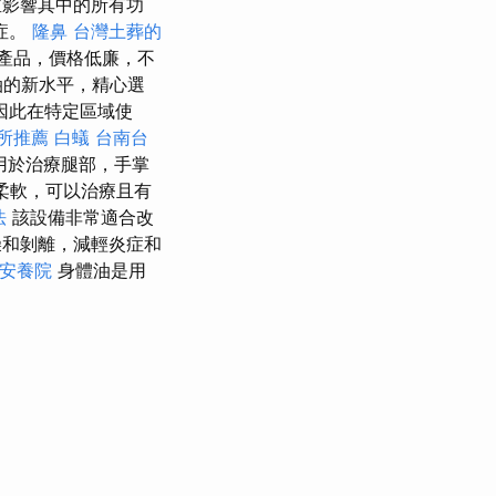
影響其中的所有功
症。
隆鼻
台灣土葬的
產品，價格低廉，不
油的新水平，精心選
因此在特定區域使
所推薦
白蟻
台南台
用於治療腿部，手掌
髮柔軟，可以治療且有
法
該設備非常適合改
燥和剝離，減輕炎症和
安養院
身體油是用