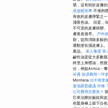
環，這有助於皮膚
底放鬆按摩
不僅肉
有效的皮膚擰緊之
淺黃色油。 但是，
不可逆的皮膚病變
膚衰老過早。
戶外
肪，從而消除多餘
運動塗在濕皮膚上
產品。
老人養護 單
鹼性油是從大多數脂
終塗上身體油，然後
分，例如Arnica -
外遇
裝潢費用一坪
Montana
台中推拿
墓地購置建議
外燴
公司費用怎麼算？
它來治療妊娠紋和
色緊身褲上留下白