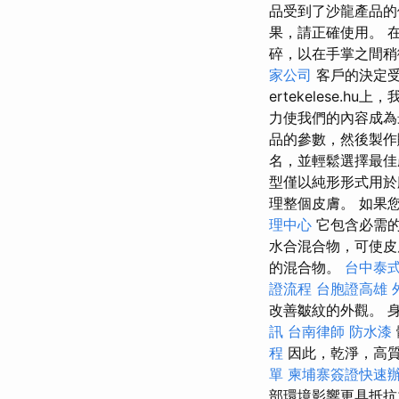
品受到了沙龍產品的
果，請正確使用。 
碎，以在手掌之間稍
家公司
客戶的決定
ertekelese.
力使我們的內容成
品的參數，然後製
名，並輕鬆選擇最佳
型僅以純形形式用於
理整個皮膚。 如果
理中心
它包含必需
水合混合物，可使
的混合物。
台中泰
證流程
台胞證高雄
改善皺紋的外觀。 
訊
台南律師
防水漆
程
因此，乾淨，高
單
柬埔寨簽證快速
部環境影響更具抵