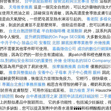
維持營養水分。
台中抓龍筋療程
撿骨流程與注意事項
壁癌
這樣的
污染。
天母推拿推薦
這是一個完全自然的，可以允許藥物的強大
在使用天然油之前，請確保沒有過敏，因為高濃度會導致皮膚引
能是由天氣變化，一些肥皂甚至熱水淋浴引起的。
養老院
多樣
燥，剝皮的皮膚並不是那麼簡單。 借助這些基礎，您可以將表
柔軟。
台北台胞證辦理處
半自動咖啡機
老屋翻新
此外，該系列具
更加令人愉悅。
提升網頁體驗的On Page SEO策略
大多數化妝品
台中月子中心
除蟲公司
安養院 北部
腳底按摩專業教學
外燴推薦
它們不需要其他零件即可使用。
嘉義徵信公司
成功的數位行銷策
危險，因為它們的一部分含有濃縮油。 廣patch香和橙色醚有
SSL對網站安全和SEO的重要性
外燴
全球知名的SEO Compan
分配器為用戶提供了易於使用。
按摩服務推薦
自助餐
優雅的設計
貢獻。
推拿與整復結合
安養中心
子母車
月子中心費用
眼科
因此
緩解疲勞和頭痛，恢復活力並增加免疫力。 它輕巧，很快吸收
障
專屬台北會計事務所服務
相思含有理智的椰子油，椰奶和其他
用於所有皮膚類型，可用作浴缸或富裕。
聽力檢查
牙科
Hausch
計師證照
Body
台中產後護理之家
護照申請流程詳細說明
二手
上的類似產品中脫穎而出。 它的多功能性，包括減少妊娠紋，得
具有許多缺點，您可以提及製劑中的香水過量🧪🧪🧪🧪和棕櫚酸酯的