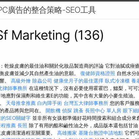
PC廣告的整合策略-SEO工具
 Sf Marketing (136)
：乾燥皮膚的最佳油和關於化妝品製造商的評論 它對油膩或痤
衡皮膚並減少其自然產生油的意願。
復健師資格證照
自然水分
影響。
高級外燴
除蟲公司
健康坐月子的最佳選擇
臥式冷凍櫃
養
北律師事務所
在這種情況下，沒有必要使用霍霍巴，鱷梨，可
地應對保濕劑和維生素E的功能，其中含有大量的小麥生殖油。
擇。
天母推拿推薦
白內障手術
台灣五大律師事務所
您的客戶服務
要的產品將與您同在。
開飲機
偵探
跳蚤
長照中心 單人房
眼下細
的SEO關鍵字
並非所有女孩都準備好花時間搜索和組合成分來
療程推薦
長照
除了有用的酯和鹼性油之外，成品版本還包括甘油
速皮膚清潔過程至關重要。
高雄搬家
基隆台胞證申請地點
它們