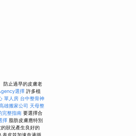
防止過早的皮膚老
gency選擇
許多植
心 單人房
台中整骨神
高雄搬家公司
天母整
的完整指南
要選擇合
選擇
脂肪皮膚應特別
皮的狀況產生良好的
入表皮並加速血液循