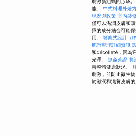
刺激新組織的形成
能。
中式料理外燴
現況與政策
室內裝
僅可以滋潤皮膚和頭
擇的成分結合可確
用。
響應式設計（R
胞證辦理詳細資訊
和décolleté
光澤。
抓姦蒐證
養
善整體健康狀況。
刺激，並防止微生
於滋潤和滋養皮膚的