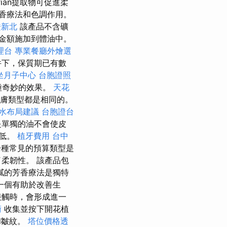
urian提取物可促進柔
香療法和色調作用。
證新北
該產品不含礦
金額施加到體油中。
理台
專業餐廳外燴選
件下，保質期已有數
坐月子中心
台胞證照
種奇妙的效果。
天花
膚類型都是相同的。
水布局建議
台胞證台
是單獨的油不會使皮
常低。
植牙費用
台中
一種常見的預算類型是
柔韌性。 該產品包
膩的芳香療法是獨特
一個有助於改善生
接觸時，會形成進一
術
收集並按下開花植
和皺紋。
塔位價格透