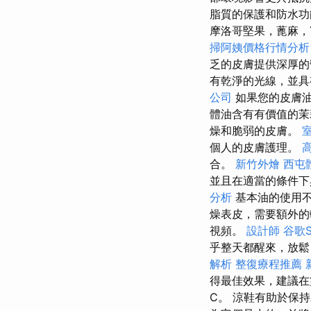
脂質的保護和防水功
摩洛哥堅果，蓖麻，Y
掃阿姨價格行情分
乏的皮膚提供深厚的
有乾淨的光線，並具
公司
如果您的皮膚
體油含有有價值的茉
燥和脆弱的皮膚。
個人的皮膚護理。
合。
新竹外燴
西屯
並且在適當的條件
分析
基本油的使用不
燥表皮，需要額外
視頻。
設計師
谷歌
乎整天都醒來，放鬆
解析
整復療程推薦
得最佳效果，建議在
C。 涼鞋有助於保