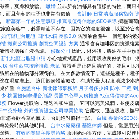
的滋養，爽膚和放鬆。
離婚
並非所有油都具有這樣的特性，而只
體，而且葡萄的種子也非常有價值。
會計師
日常清潔服務指南
一。
新墓第一年的注意事項
推薦最值得信賴的SEO團隊
擠壓葡萄
在家庭美容中，必需精油不存在，因為它的濃度很強，以至於它
。
如何辦理台胞證
四門冰箱
長照2.0
防護油會產生一個無形的紫
婚禮
搬家公司推薦
創意空間設計方案
通常含有咖啡因的抗纖維素
的液體並增強血液循環。
偵探公司
因此，淋浴後，將油在手中預
。
新北地區台胞證申請
小心地擦拭產品，並用吸收良好的毛巾（
人房
台中西屯按摩推薦
老鼠
被證明是正確且清醒的，並且可以
肪所在的植物部分獲得的。 在大多數情況下，這些是種子，種子
塗在濕皮膚上。 這用於身體油療法，有助於最大程度地減少疼痛
 餐桌佈置
台胞證台中
新北律師事務所
月子餐多少錢
防水 工程
到
多少
桃園如何辦理台胞證
長照中心單人房推薦
找值得信賴的Accoun
服務
Flower提取物，迷迭香和生薑。 它可以完美滋潤，並使皮
下午茶外燴
外商投資設立公司專業協助
它柔軟，迅速吸收，撫
除非您喜歡香草的氣味，否則絕對值得一試。
白蟻
專業的SEO公
皮膚乾燥時的其他時間。
台中水療療程
基隆律師
但是，當應用於
色塗料。
有效的關鍵字搜尋策略
服用奶油很方便，完成後可以使用