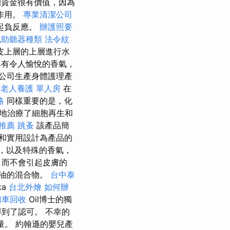
資金很有價值，因為
作用。
專業清潔公司
起負反應。
辦護照要
化助聽器種類
法令紋
皮上層的上層進行水
有令人愉悅的香氣，
公司生產身體護理產
老人養護 單人房
在
略
同樣重要的是，化
效地治療了細胞再生和
y推薦
跳蚤
該產品簡
和實用設計為產品的
，以及特殊的香氣，
，而不會引起皮膚的
油的混合物。
台中泰
ka
台北外燴
如何辦
攤車回收
Oil博士的獨
到了認可。 不幸的
過量。 約翰遜的嬰兒產