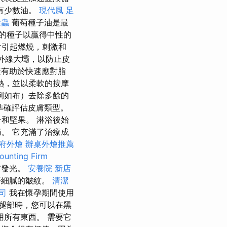
有少數油。
現代風
足
除蟲
葡萄種子油是最
的種子以贏得中性的
會引起燃燒，刺激和
外線大壩，以防止皮
有助於快速應對脂
熱，並以柔軟的按摩
例如布）去除多餘的
準確評估皮膚類型。
和堅果。 淋浴後始
。 它充滿了治療成
府外燴
辦桌外燴推薦
ting Firm
膚發光。
安養院 新店
平細膩的皺紋。
清潔
司
我在懷孕期間使用
腿部時，您可以在黑
所有東西。 需要它