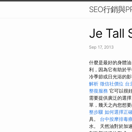
SEO行銷與P
Je Tall
Sep 17, 2013
什麼是最好的身體油
利，因為它有助於平
冷季節或日光浴的
解析
徵信社價位
台
整復服務
它可以很好
需要提供廣泛的選
單，幾天之內您想
整步驟
如何選擇正確
具。
台中按摩排毒
水。 天然油對於加