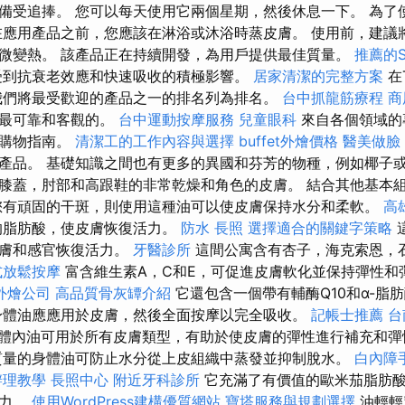
備受追捧。 您可以每天使用它兩個星期，然後休息一下。 為了
在應用產品之前，您應該在淋浴或沐浴時蒸皮膚。 使用前，建議
微變熱。 該產品正在持續開發，為用戶提供最佳質量。
推薦的
受到抗衰老效應和快速吸收的積極影響。
居家清潔的完整方案
在
hu上，我們將最受歡迎的產品之一的排名列為排名。
台中抓龍筋療程
商
為最可靠和客觀的。
台中運動按摩服務
兒童眼科
來自各個領域的
作購物指南。
清潔工的工作內容與選擇
buffet外燴價格
醫美做臉
產品。 基礎知識之間也有更多的異國和芬芳的物種，例如椰子或
膝蓋，肘部和高跟鞋的非常乾燥和角色的皮膚。 結合其他基本
您有頑固的干斑，則使用這種油可以使皮膚保持水分和柔軟。
高
的脂肪酸，使皮膚恢復活力。
防水
長照
選擇適合的關鍵字策略
皮膚和感官恢復活力。
牙醫診所
這間公寓含有杏子，海克索恩，
式放鬆按摩
富含維生素A，C和E，可促進皮膚軟化並保持彈性和
外燴公司
高品質骨灰罈介紹
它還包含一個帶有輔酶Q10和α-脂
身體油應應用於皮膚，然後全面按摩以完全吸收。
記帳士推薦
台
體內油可用於所有皮膚類型，有助於使皮膚的彈性進行補充和
質量的身體油可防止水分從上皮組織中蒸發並抑制脫水。
白內障
辦理教學
長照中心
附近牙科診所
它充滿了有價值的歐米茄脂肪
抗力。
使用WordPress建構優質網站
寶塔服務與規劃選擇
油輕輕