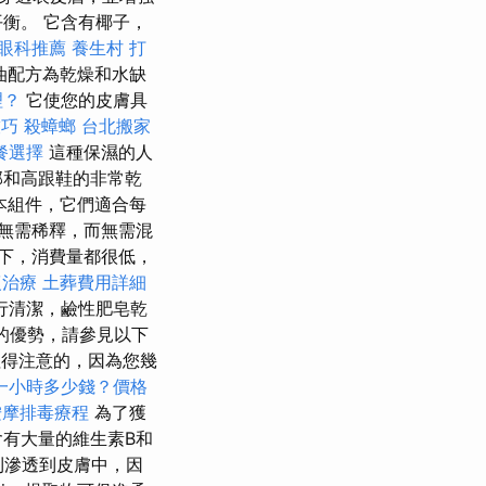
衡。 它含有椰子，
眼科推薦
養生村
打
油配方為乾燥和水缺
理？
它使您的皮膚具
技巧
殺蟑螂
台北搬家
餐選擇
這種保濕的人
部和高跟鞋的非常乾
本組件，它們適合每
無需稀釋，而無需混
下，消費量都很低，
復治療
土葬費用詳細
行清潔，鹼性肥皂乾
的優勢，請參見以下
得注意的，因為您幾
一小時多少錢？價格
按摩排毒療程
為了獲
含有大量的維生素B和
則滲透到皮膚中，因