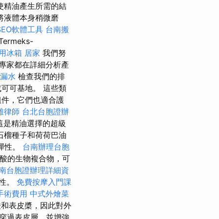
使精油產生所需的結
將液體本身稍微磨
SEO軟體工具
台南搬
Termeks-
用冰箱
居家
我們努
專家都在詳細分析產
漏水
檢查我們的排
可可基地。 這些類
組件，它們也適合護
雄律師
台北台胞證辦
這是精油選擇的超級
石榴種子和荷荷巴油
彈性。
台南辦理台胞
肪酸的生物複合物，可
南台胞證辦理詳細資
彈性。
免費按摩入門課
手術費用
中式外燴菜
酸和表皮槳，因此對外
穿過表皮層，並增強