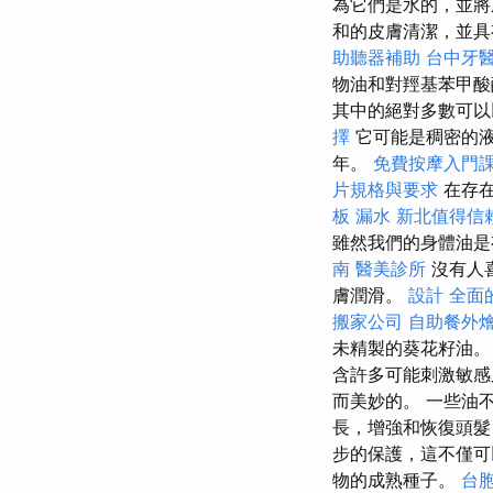
為它們是水的，並將成
和的皮膚清潔，並
助聽器補助
台中牙
物油和對羥基苯甲
其中的絕對多數可以
擇
它可能是稠密的
年。
免費按摩入門
片規格與要求
在存
板 漏水
新北值得信
雖然我們的身體油
南
醫美診所
沒有人
膚潤滑。
設計
全面
搬家公司
自助餐外
未精製的葵花籽油。
含許多可能刺激敏感
而美妙的。 一些油
長，增強和恢復頭髮
步的保護，這不僅可
物的成熟種子。
台