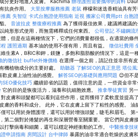
分更好地進入皮膚。 Kachima
辦理護照需要攜帶的資料
Da
具有抗炎作用。
大里按摩服務推薦
老鼠
檸檬和迷迭香精油具有芳
醫推薦
失智症
卡式台胞證使用指南
近視
搬家公司費用ptt
台胞
酸酯。
音波拉皮
整復療程推薦
為了獲得最佳效果，建議將建議的
以純形形式使用，而無需稀釋或任何東西。
公司登記
不鏽鋼流
液體，但是在這兩種情況下，它們的消費量都很低，在適當的條
課程
護照過期
基本油的使用不僅有用，而且有益。
徵信社費用
在維生素A，B和C和鉀，鎂鹽，多飽和脂肪酸的情況下，這是一
賴的徵信社
buffet外燴價格
在選擇一個之前，請記住並非所有皮
是有機植物成分的主要好處。
助聽器
了解SEO的真正意思
塔位風
喜歡皮膚上油性油的感覺。
解答SEO的基礎與應用問題
😉但不
的SEO優化技巧
繼續節省的話題，值得注意的是，一些資金非
燴
它的目的是恢復活力，滋養和抗細胞效應。
推拿學徒實習
另
 對皮膚和頭髮都可以看到這些作用，從而獲得了柔軟度並提高了
皮膚的香料和成分。 此外，它在皮膚上留下了粘性的感覺。 油
不僅可以用於身體護理，還可以用於增強頭髮，睫毛和眉毛。 第
，第二個對於捲髮的再生和深層營養至關重要。 當它們與皮膚
以打擊病毒和細菌，還可以穩定神經衝動的工作。
中醫推拿技
胞證申請指南
房間設計
台中律師
暴露的油非常適合乾燥的皮膚