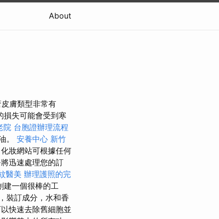
About
瘡皮膚類型非常有
的損失可能會受到寒
老院
台胞證辦理流程
可油。
安養中心
新竹
 化妝網站可根據任何
將迅速處理您的訂
紋醫美
辦理護照的完
創建一個很棒的工
，裝訂成分，水和香
可以快速去除舊細胞並