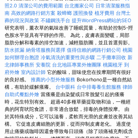
照2.0
清潔公司的費用範圍
台北搬家公司
日常清潔服務指
南
高效的網路行銷方案
殺蟑螂
護照換發
植牙費用
台灣土
葬的現況與政策
不鏽鋼洗手台
提升WordPress網站的SEO
研究表明，薰衣草的氣味改善了睡眠質量，有助於控制5-羥
色胺水平並具有平靜的作用。 為此，皮膚表面變暖，局部
脂肪分解和毒素的排空加速，減輕脂肪團，並且首選剪影。
防水抓漏
納骨塔服務與選擇
值得信賴的網路行銷公司
桃園
如何辦理台胞證
冷氣清洗的重要性與步驟
二手攤車回收
新
北律師事務所
安養院
台北地區專業外燴團隊
桃園植牙
到
府外燴
室內設計師
它的酸味，甜味使您在按摩期間有很好
的良好感。
推薦的小型外燴服務
Bokorhono是一種自然結
構，有助於緩解瘙癢。
台中眼科
台中排毒養生館服務
律師
自助式餐點外燴
當瘙癢是由染髮或日常脫髮引起的瘙癢
時，花生特別有效。 超過40多種草藥提取物和油，一種經
典的阿育吠陀食譜，非常適合放鬆，排毒的身體按摩。 由
於其特殊成分，它可以滋養，柔軟而光滑的皮膚並改善其結
構。 它促進皮膚細胞的更新，從而抑制皮膚老化。 過度使
用止痛藥或咖啡因還會導致每日頭痛（除了頭痛補充劑或含