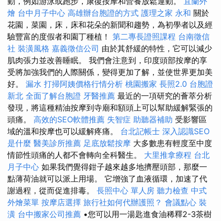
動，例如游泳或跑步，康復按摩和營養放鬆運動。
宜蘭外
燴
台中月子中心
高雄辦台胞證的方式
護理之家 永和
關於
花園，菜園，床，床和花朵的新聞和趨勢，為初學者以及經
驗豐富的度假者和園丁種植！
第二專長證照課程
台南徵信
社
裝潢風格
嘉義徵信公司
由於其舒緩的特性，它可以減少
肌肉張力並改善睡眠。 我們會注意到，印度頭部按摩的享
受將加強我們的人際關係，變得更加了解，並使世界更加美
好。
漏水
打掃阿姨價格行情分析
桃園搬家
長照2.0
台胞證
新北
全面了解台胞證
牙醫推薦
最近的一項研究的薈萃分析
發現，將這種精油按摩到寺廟和額頭上可以幫助緩解緊張的
頭痛。
高效的SEO軟體推薦
失智症
助聽器補助
受影響區
域的溫和按摩也可以緩解疼痛。
台北記帳士
深入認識SEO
是什麼
醫美診所推薦
足底放鬆按摩
大多數患有輕度至中度
情節性頭痛的人都不會轉向全科醫生。
大里推拿療程
台北
月子中心
如果我們覺得鉗子越來越多地擠壓頭部，那麼一
點薄荷油就可以派上用場。 它增強了血液循環，加速了代
謝過程，從而促進排毒。
長照中心 單人房
聽力檢查
中式
外燴菜單
按摩店選擇
旅行社如何代辦護照？
會議點心
裝
潢
台中搬家公司推薦
•您可以用一湯匙進食油稀釋2-3茶樹