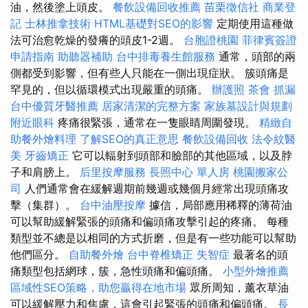
油，然後塗上頭皮。
餐飲設備回收推薦
苗栗徵信社
商業登
記
士林推拿技術
HTML基礎對SEO的影響
定期使用這種做
法可治愈乾燥的發癢的頭皮1-2週。
台胞證桃園
菲律賓簽證
申請指南
助聽器補助
台中排毒養生館服務
通常，頭部的兩
側都受到影響，但有些人只能在一側出現症狀。 簇頭痛是
罕見的，但以循環模式出現嚴重的頭痛。
辦護照
茶會
抓漏
台中優質牙醫推薦
居家清潔的完整方案
家族墓設計與規劃
附近眼科
疼痛很緊張，通常在一隻眼睛周圍發現。
精緻自
助餐外燴料理
了解SEO的真正意思
餐飲設備回收
法令紋醫
美
牙齒矯正
它可以輻射到頭部和臉部的其他區域，以及脖
子和肩膀上。
后里按摩服務
長照中心 單人房
桃園搬家公
司
人們通常會在緩解週期前幾週或幾個月經常出現頭痛攻
擊（集群）。
台中油壓按摩
據信，局部應用稀釋的薄荷油
可以幫助緩解緊張的頭痛和偏頭痛攻擊引起的疼痛。 每種
類型並不總是以相同的方式折磨，但是有一些功能可以幫助
他們區分。
自助餐外燴
台中脊椎矯正
失智症
最著名的頭
痛類型包括網球，簇，急性頭痛和偏頭痛。
小型外燴推薦
區域性SEO策略，助您贏得在地市場
眾所周知，薰衣草油
可以緩解壓力和焦慮，這會引起緊張的頭痛和偏頭痛。
長