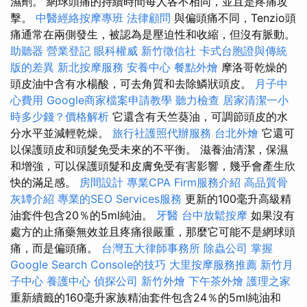
濕劑。 網球頭痛的持續時間每人各不相同，並且是疼痛攻
擊。
中醫經絡按摩專班
法律顧問
與偏頭痛不同，Tenzio頭
痛通常在兩側發生，被認為是壓迫性和收縮，但沒有脈動。
助聽器
營業登記
眼科權威
新竹徵信社
卡式台胞證與傳統
版的差異
新北按摩服務
安養中心
餐點外燴
摩洛哥乾燥的
頭皮油中含有水楊酸，可去角質和去除鱗狀頭皮。
月子中
心費用
Google商家檔案申請教學
聽力檢查
居家清潔一小
時多少錢？價格解析
它還含有天竺葵油，可調節頭皮的水
分水平並減輕乾燥。
旅行社護照代辦服務
台北外燴
它還可
以保護頭皮和頭髮免受未來的不平衡。 滋養油清潔，保濕
和增強，可以保護頭髮和皮膚免受有害影響，幾乎會產生欣
快的滿足感。
房間設計
專業CPA Firm服務介紹
高品質骨
灰罈介紹
專業的SEO Services服務
更新的100毫升高級精
油套件包含20％的5ml純油。
牙醫
台中放鬆按摩
如果沒有
處方的止痛藥無效並且疼痛很嚴重，那麼它可能不是網球頭
痛，而是偏頭痛。
台灣五大律師事務所
除蟲公司
掌握
Google Search Console的技巧
大里按摩服務推薦
新竹月
子中心
養護中心
偵探公司
新竹外燴
下午茶外燴
護理之家
重新續籤的160毫升家族精油套件包含24％的5ml純油和