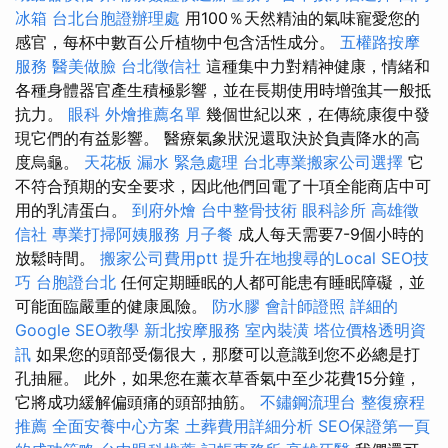
冰箱
台北台胞證辦理處
用100％天然精油的氣味寵愛您的
感官，每杯中數百公斤植物中包含活性成分。
五權路按摩
服務
醫美做臉
台北徵信社
這種集中力對精神健康，情緒和
各種身體器官產生積極影響，並在長期使用時增強其一般抵
抗力。
眼科
外燴推薦名單
幾個世紀以來，在傳統康復中發
現它們的有益影響。 醫療氣象狀況還取決於負責降水的高
度烏龜。
天花板 漏水 緊急處理
台北專業搬家公司選擇
它
不符合預期的安全要求，因此他們回電了十項全能商店中可
用的乳清蛋白。
到府外燴
台中整骨技術
眼科診所
高雄徵
信社
專業打掃阿姨服務
月子餐
成人每天需要7-9個小時的
放鬆時間。
搬家公司費用ptt
提升在地搜尋的Local SEO技
巧
台胞證台北
任何定期睡眠的人都可能患有睡眠障礙，並
可能面臨嚴重的健康風險。
防水膠
會計師證照
詳細的
Google SEO教學
新北按摩服務
室內裝潢
塔位價格透明資
訊
如果您的頭部受傷很大，那麼可以意識到您不必總是打
孔抽屜。 此外，如果您在薰衣草香氣中至少花費15分鐘，
它將成功緩解偏頭痛的頭部抽筋。
不鏽鋼流理台
整復療程
推薦
全面安養中心方案
土葬費用詳細分析
SEO保證第一頁