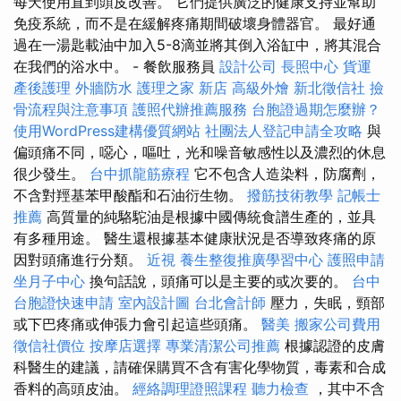
每天使用直到頭皮改善。 它們提供廣泛的健康支持並幫助
免疫系統，而不是在緩解疼痛期間破壞身體器官。 最好通
過在一湯匙載油中加入5-8滴並將其倒入浴缸中，將其混合
在我們的浴水中。 - 餐飲服務員
設計公司
長照中心
貨運
產後護理
外牆防水
護理之家 新店
高級外燴
新北徵信社
撿
骨流程與注意事項
護照代辦推薦服務
台胞證過期怎麼辦？
使用WordPress建構優質網站
社團法人登記申請全攻略
與
偏頭痛不同，噁心，嘔吐，光和噪音敏感性以及濃烈的休息
很少發生。
台中抓龍筋療程
它不包含人造染料，防腐劑，
不含對羥基苯甲酸酯和石油衍生物。
撥筋技術教學
記帳士
推薦
高質量的純駱駝油是根據中國傳統食譜生產的，並具
有多種用途。 醫生還根據基本健康狀況是否導致疼痛的原
因對頭痛進行分類。
近視
養生整復推廣學習中心
護照申請
坐月子中心
換句話說，頭痛可以是主要的或次要的。
台中
台胞證快速申請
室內設計圖
台北會計師
壓力，失眠，頸部
或下巴疼痛或伸張力會引起這些頭痛。
醫美
搬家公司費用
徵信社價位
按摩店選擇
專業清潔公司推薦
根據認證的皮膚
科醫生的建議，請確保購買不含有害化學物質，毒素和合成
香料的高頭皮油。
經絡調理證照課程
聽力檢查
，其中不含