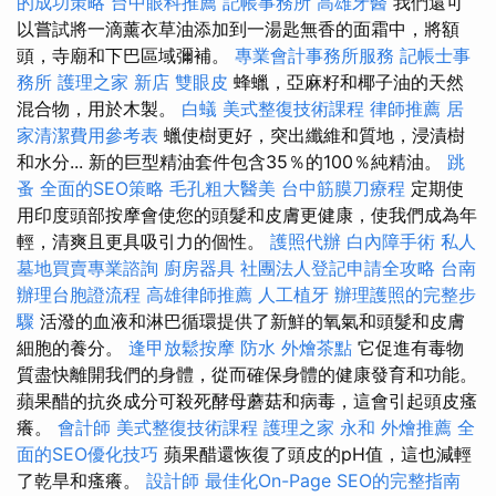
的成功策略
台中眼科推薦
記帳事務所
高雄牙醫
我們還可
以嘗試將一滴薰衣草油添加到一湯匙無香的面霜中，將額
頭，寺廟和下巴區域彌補。
專業會計事務所服務
記帳士事
務所
護理之家 新店
雙眼皮
蜂蠟，亞麻籽和椰子油的天然
混合物，用於木製。
白蟻
美式整復技術課程
律師推薦
居
家清潔費用參考表
蠟使樹更好，突出纖維和質地，浸漬樹
和水分... 新的巨型精油套件包含35％的100％純精油。
跳
蚤
全面的SEO策略
毛孔粗大醫美
台中筋膜刀療程
定期使
用印度頭部按摩會使您的頭髮和皮膚更健康，使我們成為年
輕，清爽且更具吸引力的個性。
護照代辦
白內障手術
私人
墓地買賣專業諮詢
廚房器具
社團法人登記申請全攻略
台南
辦理台胞證流程
高雄律師推薦
人工植牙
辦理護照的完整步
驟
活潑的血液和淋巴循環提供了新鮮的氧氣和頭髮和皮膚
細胞的養分。
逢甲放鬆按摩
防水
外燴茶點
它促進有毒物
質盡快離開我們的身體，從而確保身體的健康發育和功能。
蘋果醋的抗炎成分可殺死酵母蘑菇和病毒，這會引起頭皮瘙
癢。
會計師
美式整復技術課程
護理之家 永和
外燴推薦
全
面的SEO優化技巧
蘋果醋還恢復了頭皮的pH值，這也減輕
了乾旱和瘙癢。
設計師
最佳化On-Page SEO的完整指南