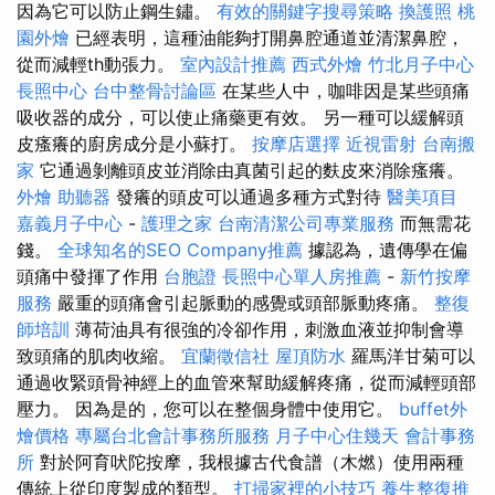
因為它可以防止鋼生鏽。
有效的關鍵字搜尋策略
換護照
桃
園外燴
已經表明，這種油能夠打開鼻腔通道並清潔鼻腔，
從而減輕th動張力。
室內設計推薦
西式外燴
竹北月子中心
長照中心
台中整骨討論區
在某些人中，咖啡因是某些頭痛
吸收器的成分，可以使止痛藥更有效。 另一種可以緩解頭
皮瘙癢的廚房成分是小蘇打。
按摩店選擇
近視雷射
台南搬
家
它通過剝離頭皮並消除由真菌引起的麩皮來消除瘙癢。
外燴
助聽器
發癢的頭皮可以通過多種方式對待
醫美項目
嘉義月子中心
-
護理之家
台南清潔公司專業服務
而無需花
錢。
全球知名的SEO Company推薦
據認為，遺傳學在偏
頭痛中發揮了作用
台胞證
長照中心單人房推薦
-
新竹按摩
服務
嚴重的頭痛會引起脈動的感覺或頭部脈動疼痛。
整復
師培訓
薄荷油具有很強的冷卻作用，刺激血液並抑制會導
致頭痛的肌肉收縮。
宜蘭徵信社
屋頂防水
羅馬洋甘菊可以
通過收緊頭骨神經上的血管來幫助緩解疼痛，從而減輕頭部
壓力。 因為是的，您可以在整個身體中使用它。
buffet外
燴價格
專屬台北會計事務所服務
月子中心住幾天
會計事務
所
對於阿育吠陀按摩，我根據古代食譜（木燃）使用兩種
傳統上從印度製成的類型。
打掃家裡的小技巧
養生整復推