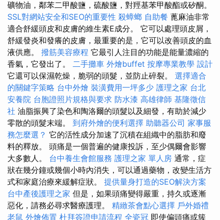
礦物油，鄰苯二甲酸鹽，硫酸鹽，對羥基苯甲酸酯或矽酮。
SSL對網站安全和SEO的重要性
殺蟑螂
自助餐
蓖麻油非常
適合舒緩頭皮和皮膚的維生素E成分。 它可以處理頭皮屑，
舒緩發炎和發癢的皮膚，最重要的是，它可以改善頭皮的血
液供應。
撥筋美容療程
它最引人注目的功能是能量濃縮的
香氣，它發出了。
二手攤車
外燴buffet
按摩專業教學
設計
它還可以保濕乾燥，脆弱的頭髮，並防止碎裂。
選擇適合
的關鍵字策略
台中外燴
裝潢費用一坪多少
護理之家 台北
安養院
台胞證照片規格與要求
防水漆
高雄律師
基隆徵信
社
油脂振興了染色和陶洛爾的頭髮以及細發，有助於減少
零散的頭髮末端。
到府外燴的便利選擇
助聽器公司
家事服
務怎麼選？
它的活性成分加速了沉積在組織中的脂肪和廢
料的釋放。 頭痛是一個普遍的健康投訴，至少偶爾會影響
大多數人。
台中養生會館服務
護理之家 單人房
通常，症
狀在幾分鐘或幾個小時內消失，可以通過藥物，改變生活方
式和家庭治療來緩解症狀。
提供量身打造的SEO解決方案
台中產後護理之家
但是，如果頭痛變得嚴重，持久或逐漸
惡化，請務必尋求醫療護理。
精緻茶會點心選擇
戶外婚禮
老鼠
外燴佈置
杜拜簽證申請流程
全瓷冠
即使偏頭痛或簇