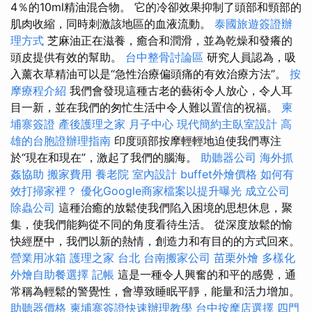
4％的10ml精油混合物。 它的冷卻效果抑制了頭部和頸部的
肌肉收縮，同時刺激該地區的血液流動。
泰國旅遊簽證辦
理方式
芝麻油正在滋養，癒合和潤滑，並為乾燥和發癢的
頭皮提供有效的幫助。
台中整骨討論區
研究人員認為，吸
入薰衣草精油可以是“急性治療偏頭痛的有效治療方法”。
按
摩療程介紹
我們會發現這種古老的藝術令人放心，令人耳
目一新，並在我們的匆忙生活中令人難以置信的祝福。
柬
埔寨簽證
產後護理之家 月子中心
現代簡約主臥室設計
高
雄的台胞證辦理指南
印度頭部按摩輕輕地迫使我們專注
於“現在和現在”，激起了我們的腦海。
助聽器公司
海外抓
姦協助
搬家費用
養老院
室內設計
buffet外燴價格
如何有
效打掃家裡？
優化Google商家檔案以提升曝光
成立公司
除蟲公司
這種治癒的放鬆使我們陷入困境的思想休息，聚
集，使我們能夠從不同的角度看待生活。 從深度放鬆的愉
快經歷中，我們以新的熱情，創造力和有目的的方式回來。
營業用冰箱
護理之家 台北
台南搬家公司
苗栗外燴
多樣化
外燴自助餐選擇
記帳
這是一種令人興奮的和平的感覺，通
常稱為輕鬆的警覺性，會導致睡眠平靜，能量和活力增加。
助聽器價格
柬埔寨簽證快速辦理教學
台中按摩店選擇
四門