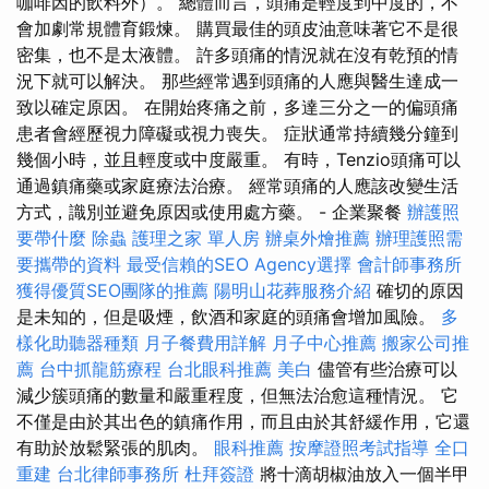
咖啡因的飲料外）。 總體而言，頭痛是輕度到中度的，不
會加劇常規體育鍛煉。 購買最佳的頭皮油意味著它不是很
密集，也不是太液體。 許多頭痛的情況就在沒有乾預的情
況下就可以解決。 那些經常遇到頭痛的人應與醫生達成一
致以確定原因。 在開始疼痛之前，多達三分之一的偏頭痛
患者會經歷視力障礙或視力喪失。 症狀通常持續幾分鐘到
幾個小時，並且輕度或中度嚴重。 有時，Tenzio頭痛可以
通過鎮痛藥或家庭療法治療。 經常頭痛的人應該改變生活
方式，識別並避免原因或使用處方藥。 - 企業聚餐
辦護照
要帶什麼
除蟲
護理之家 單人房
辦桌外燴推薦
辦理護照需
要攜帶的資料
最受信賴的SEO Agency選擇
會計師事務所
獲得優質SEO團隊的推薦
陽明山花葬服務介紹
確切的原因
是未知的，但是吸煙，飲酒和家庭的頭痛會增加風險。
多
樣化助聽器種類
月子餐費用詳解
月子中心推薦
搬家公司推
薦
台中抓龍筋療程
台北眼科推薦
美白
儘管有些治療可以
減少簇頭痛的數量和嚴重程度，但無法治愈這種情況。 它
不僅是由於其出色的鎮痛作用，而且由於其舒緩作用，它還
有助於放鬆緊張的肌肉。
眼科推薦
按摩證照考試指導
全口
重建
台北律師事務所
杜拜簽證
將十滴胡椒油放入一個半甲