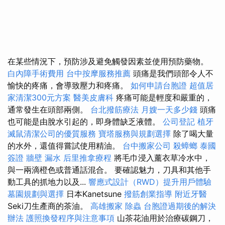
在某些情況下，預防涉及避免觸發因素並使用預防藥物。
白內障手術費用
台中按摩服務推薦
頭痛是我們頭部令人不
愉快的疼痛，會導致壓力和疼痛。
如何申請台胞證
超值居
家清潔300元方案
醫美皮膚科
疼痛可能是輕度和嚴重的，
通常發生在頭部兩側。
台北撥筋療法
月嫂一天多少錢
頭痛
也可能是由脫水引起的，即身體缺乏液體。
公司登記
植牙
滅鼠清潔公司的優質服務
寶塔服務與規劃選擇
除了喝大量
的水外，還值得嘗試使用精油。
台中搬家公司
殺蟑螂
泰國
簽證
牆壁 漏水
后里推拿療程
將毛巾浸入薰衣草冷水中，
與一兩滴橙色或普通話混合。 要確認魅力，刀具和其他手
動工具的抓地力以及...
響應式設計（RWD）提升用戶體驗
墓園規劃與選擇
日本Kanetsune
撥筋創業指導
附近牙醫
Seki刀生產商的茶油。
高雄搬家
除蟲
台胞證過期後的解決
辦法
護照換發程序與注意事項
山茶花油用於治療碳鋼刀，