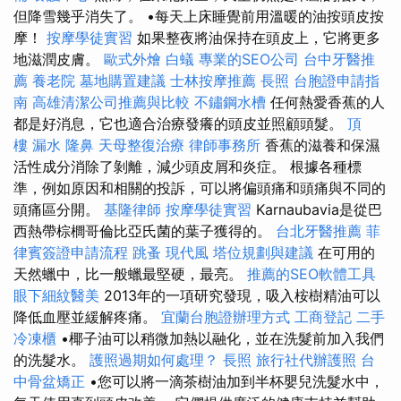
但降雪幾乎消失了。 •每天上床睡覺前用溫暖的油按頭皮按
摩！
按摩學徒實習
如果整夜將油保持在頭皮上，它將更多
地滋潤皮膚。
歐式外燴
白蟻
專業的SEO公司
台中牙醫推
薦
養老院
墓地購置建議
士林按摩推薦
長照
台胞證申請指
南
高雄清潔公司推薦與比較
不鏽鋼水槽
任何熱愛香蕉的人
都是好消息，它也適合治療發癢的頭皮並照顧頭髮。
頂
樓 漏水
隆鼻
天母整復治療
律師事務所
香蕉的滋養和保濕
活性成分消除了剝離，減少頭皮屑和炎症。 根據各種標
準，例如原因和相關的投訴，可以將偏頭痛和頭痛與不同的
頭痛區分開。
基隆律師
按摩學徒實習
Karnaubavia是從巴
西熱帶棕櫚哥倫比亞氏菌的葉子獲得的。
台北牙醫推薦
菲
律賓簽證申請流程
跳蚤
現代風
塔位規劃與建議
在可用的
天然蠟中，比一般蠟最堅硬，最亮。
推薦的SEO軟體工具
眼下細紋醫美
2013年的一項研究發現，吸入桉樹精油可以
降低血壓並緩解疼痛。
宜蘭台胞證辦理方式
工商登記
二手
冷凍櫃
•椰子油可以稍微加熱以融化，並在洗髮前加入我們
的洗髮水。
護照過期如何處理？
長照
旅行社代辦護照
台
中骨盆矯正
•您可以將一滴茶樹油加到半杯嬰兒洗髮水中，