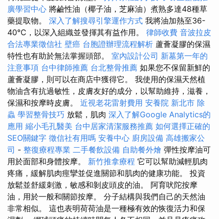
廣學習中心
將鹼性油（椰子油，芝麻油）煮熟多達48種草
藥提取物。
深入了解搜尋引擎運作方式
我將油加熱至36-
40℃，以深入組織並發揮其有益作用。
律師收費
音波拉皮
合法專業徵信社
壁癌
台胞證辦理流程解析
蘆薈凝膠的保濕
特性也有助於無法掌握頭部。
室內設計公司
新墓第一年的
注意事項
台中律師推薦
台北整骨推薦
如果您不保留新鮮的
蘆薈凝膠，則可以在商店中獲得它。 我使用的保濕天然植
物油含有抗過敏性，皮膚友好的成分，以幫助維持，滋養，
保濕和按摩時皮膚。
近視老花雷射費用
安養院 新北市
除
蟲
學習整骨技巧
放鬆，肌肉
深入了解Google Analytics的
應用
縮小毛孔醫美
台中居家清潔服務推薦
如何選擇正確的
SEO關鍵字
徵信社有用嗎
安養中心
廚房設備
高雄搬家公
司
-
整復療程專業
二手餐飲設備
自助餐外燴
彈性按摩油可
用於面部和身體按摩。
新竹推拿療程
它可以幫助減輕肌肉
疼痛，緩解肌肉痙攣並促進關節和肌肉的健康功能。 投資
放鬆並舒緩刺激，敏感和剝皮頭皮的油。 阿育吠陀按摩
油，用於一般和關節按摩。 分子結構與我們自己的天然油
非常相似。 這也表明荷荷油是一種極有效的恢復活力和保