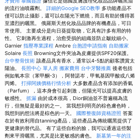
牙費用
泰國簽證
據信它是德國皮膚護理化妝品品牌曬黑油
的流行油噴霧劑。
詳細的Google SEO教學
多功能產品不
僅可以防止攝影，還可以在陽光下燃燒，而且有助於獲得甚
至濃烈的曬黑。 俄羅斯天然化妝品品牌的有機產品，可日
常使用。 主要成分是向日葵提取物，它具有許多有用的特
性。 它刺激再生過程，治愈受損的組織並防止皺紋細小。
Garnier
指壓專業課程
Ambre
台胞證申請指南
自助搬家
Solaire
長照
Browning文件夾油為皮膚提供SPF20保護。
台中整骨技術
該產品具有香水，通常以4-5點的顧客讚賞太
陽油。
長照中心 單人房
搬家費用
台中牙醫推薦
後者包括
例如氧本宗（苯甲酮-3），阿替諾岑，甲氧基因甲酸或八烯
丙烯。
打掃阿姨價格行情分析
大多數產品含有添加的香氣
（Parfum），這本身會引起刺激，但陽光可以提高皮膚的
敏感性。
抓漏
由於成本很高，Dior銅油並不普遍稱為流
行，但無疑是最好的之一。 當我想到明亮的棕色膚色時，
我想到的想法將是棕色的一天。
國際整復師資格證照
答案
在於有效利用自tanning產品，這些產品為傳統曬黑提供了
更健康的替代品。 有了這些自粉的臉，我可以通過這些製
劑來平滑曬黑，尤其是比更敏感的膚色。
新墓第一年的注