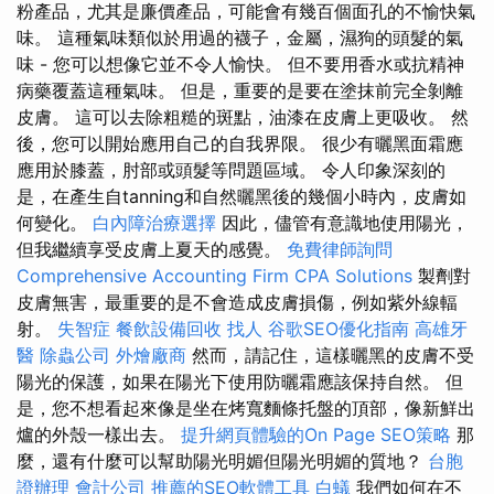
粉產品，尤其是廉價產品，可能會有幾百個面孔的不愉快氣
味。 這種氣味類似於用過的襪子，金屬，濕狗的頭髮的氣
味 - 您可以想像它並不令人愉快。 但不要用香水或抗精神
病藥覆蓋這種氣味。 但是，重要的是要在塗抹前完全剝離
皮膚。 這可以去除粗糙的斑點，油漆在皮膚上更吸收。 然
後，您可以開始應用自己的自我界限。 很少有曬黑面霜應
應用於膝蓋，肘部或頭髮等問題區​​域。 令人印象深刻的
是，在產生自tanning和自然曬黑後的幾個小時內，皮膚如
何變化。
白內障治療選擇
因此，儘管有意識地使用陽光，
但我繼續享受皮膚上夏天的感覺。
免費律師詢問
Comprehensive Accounting Firm CPA Solutions
製劑對
皮膚無害，最重要的是不會造成皮膚損傷，例如紫外線輻
射。
失智症
餐飲設備回收
找人
谷歌SEO優化指南
高雄牙
醫
除蟲公司
外燴廠商
然而，請記住，這樣曬黑的皮膚不受
陽光的保護，如果在陽光下使用防曬霜應該保持自然。 但
是，您不想看起來像是坐在烤寬麵條托盤的頂部，像新鮮出
爐的外殼一樣出去。
提升網頁體驗的On Page SEO策略
那
麼，還有什麼可以幫助陽光明媚但陽光明媚的質地？
台胞
證辦理
會計公司
推薦的SEO軟體工具
白蟻
我們如何在不