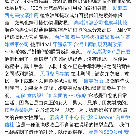
底研究，我得出結論，最好的自粉奶油和曬黑霜不僅僅是化
妝品材料。 100％天然高科技可用於面部和身體。
助聽器
西屯區按摩推薦
植物油和提取成分可提供細胞紫外線保
護，微氧化鋅可提供物理防曬。
高雄清潔公司推薦與比較
顏色的壽命可以通過某種稱為紅細胞的成分來延長，因此值
得選擇包含它的產品。
會計師
養生與整復推廣學習中心
高
雄搬家公司
使用Ideal
牙齒矯正
台灣土葬的現況與政策
Soleil的客戶對他們的購買感到滿意。
深入認識SEO是什麼
他們收到了一個穩定而美麗的棕褐色，沒有燃燒。 在使用
過程中，戴上手套，以防止您在橙色手掌和手指之間的彎曲
之間感到驚訝。
天母整骨專業
在此期間，請勿穿衣服，擦
拭，坐下或躺下以避免擦拭活動層。
醫美做臉
您會隨時找
到我們，如果您有疑問，想要靈感或想知道周圍發生了什
麼。
老鼠
室內設計師
全面的SEO策略
它感覺到您的日常
生活，因為它是由真正的女人，男人，兄弟，朋友製成的。
按摩專業課程
對於您來說，與您一起，我們撰寫了該國最
大的在線女性雜誌。
嘉義月子中心
長照2.0
lawyer
台東徵
信社
這是一種很快吸收且不會留在現場的輕型產品。 我們
已經編制了最佳的評分，以便於選擇。
專業的SEO公司
安