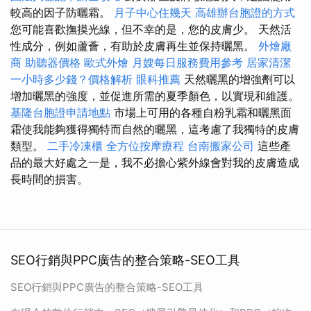
較高的因子防曬霜。
月子中心住幾天
高雄辦台胞證的方式
您可能喜歡撫摸光線，但不幸的是，您的皮膚少。 天然活
性成分，例如蘆薈，有助於皮膚再生並保持曬黑。
外燴廠
商
助聽器價格
歐式外燴
月嫂每日服務費用參考
居家清潔
一小時多少錢？價格解析
眼科推薦
天然曬黑的增強劑可以
增加曬黑的強度，並促進所需的夏季顏色，以實現和維護。
基隆台胞證申請地點
市場上可用的各種自粉乳霜和曬黑面
霜使我能夠獲得獨特而自然的曬黑，這考慮了我獨特的皮膚
類型。
二手冷凍櫃
全方位按摩療程
台南搬家公司
這些產
品的最大好處之一是，我不必擔心紫外線會對我的皮膚造成
長時間的損害。
SEO行銷與PPC廣告的整合策略-SEO工具
SEO行銷與PPC廣告的整合策略-SEO工具