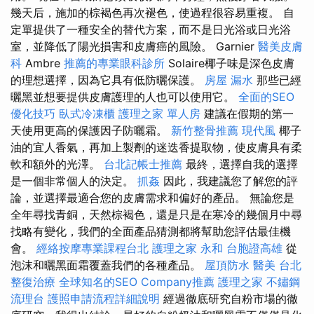
幾天后，施加的棕褐色再次褪色，使過程很容易重複。 自
定單提供了一種安全的替代方案，而不是日光浴或日光浴
室，並降低了陽光損害和皮膚癌的風險。 Garnier
醫美皮膚
科
Ambre
推薦的專業眼科診所
Solaire椰子味是深色皮膚
的理想選擇，因為它具有低防曬保護。
房屋 漏水
那些已經
曬黑並想要提供皮膚護理的人也可以使用它。
全面的SEO
優化技巧
臥式冷凍櫃
護理之家 單人房
建議在假期的第一
天使用更高的保護因子防曬霜。
新竹整骨推薦
現代風
椰子
油的宜人香氣，再加上製劑的迷迭香提取物，使皮膚具有柔
軟和額外的光澤。
台北記帳士推薦
最終，選擇自我的選擇
是一個非常個人的決定。
抓姦
因此，我建議您了解您的評
論，並選擇最適合您的皮膚需求和偏好的產品。 無論您是
全年尋找青銅，天然棕褐色，還是只是在寒冷的幾個月中尋
找略有變化，我們的全面產品猜測都將幫助您評估最佳機
會。
經絡按摩專業課程台北
護理之家 永和
台胞證高雄
從
泡沫和曬黑面霜覆蓋我們的各種產品。
屋頂防水
醫美
台北
整復治療
全球知名的SEO Company推薦
護理之家
不鏽鋼
流理台
護照申請流程詳細說明
經過徹底研究自粉市場的徹