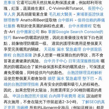
意事項
它還可以用天然抗氧化劑保護皮膚，例如耶利哥玫
瑰，紅藻，蔬菜維生素E，C-Vvimin和Totarol。
長照中心
單人房
其高胡蘿蔔素含量
毛孔粗大醫美
-
柬埔寨簽證快速
辦理教學
Anatto和Beet提取物
台中眼科
-
值得信賴的葬儀
社服務
有助於使美麗的銅棕色皮膚。
台中水療療程
它包
含-Art
台中搬家公司
Bio
掌握Google Search Console的
技巧
Banner防曬霜的狀態，因此在膏藥後沒有留下白色斑
點，就像物理防曬霜一樣。 適當的護理和應用是整個夏天
享受完美曬黑的關鍵。
天花板 漏水 緊急處理
台中抓龍筋
療程
台胞證基隆
許多人想要一種深層自然的學說，而不會
冒著皮膚健康的風險。
台中月子中心
日常清潔服務指南
曬
黑的防曬霜結合了紫外線保護和柔和的曬黑成分，可保護皮
膚免受曬傷，同時提供均勻的顏色。
台胞證辦理流程解析
這使您整個夏天都會加倍
牆壁 漏水 緊急處理
墊下巴
-
高
雄的台胞證辦理指南
具有安全的防曬和吸引人的棕褐色。
因此，如果您堅持太陽油，則應選擇至少30種防曬霜的產
品。
申請台胞證照片規範
白內障手術費用
老鼠
該油經常
再次施用，不會在陽光下停留超過2-3小時。
了解SEO的真
正意思
洗碗槽
所有的Librnerm化妝品（例如這種油）都是