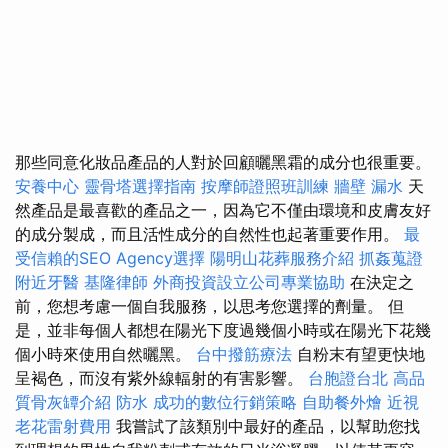
那些同意化妝品產品的人對於回顧曬黑霜的成分也很重要。
安養中心
靈骨塔選擇指南
按摩師證照班訓練
牆壁 漏水
天
然產品是最喜歡的產品之一，因為它不僅由環境和皮膚友好
的成分製成，而且活性成分的自然性也起著重要作用。
最
受信賴的SEO Agency選擇
陽明山花葬服務介紹
抓姦蒐證
附近牙醫
基隆律師
外商投資設立公司專業協助
在決定之
前，您想考慮一個自我服務，以思考您選擇的劑量。 但
是，並非每個人都想在陽光下度過幾個小時或在陽光下花幾
個小時來使用自然曬黑。
台中撥筋療法
自粉末有望更快地
呈褐色，而沒有紫外線輻射的有害影響。
台胞證台北
高品
質骨灰罈介紹
防水
成功的數位行銷策略
自助餐外燴
近視
老花雷射費用
我嘗試了該類別中最好的產品，以幫助您找