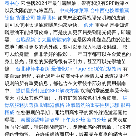
養中心
它包括2024年最佳曬黑油，帶有和沒有SPF過濾器
以及太陽能的特殊產品。
中式外燴菜單
台中西屯按摩推薦
除蟲
貨運公司
龍潭眼科
如果您正在尋找陽光明媚的皮膚，
則可以使用太陽油或曬黑油來更快。
假牙
重要的是要知道
曬黑油不能保護皮膚，而是使其更容易受到陽光傷害，即曬
黑。
台胞證新北
大里放鬆按摩
這是因為此類產品由於油性
質地而吸引更多的紫外線，並可以更深入地吸收射線。 您
可以給身體一個非常好的陰影，一年四季都可以在金黃色的
身上發光，讓您的腳變得很有吸引力，甚至可以光學地苗
條。
台北律師事務所
最佳化On-Page SEO的完整指南
有
關自tan過程，在此過程中皮膚發生的事情以及應遵循哪些
規則的所有重要信息，都包含在文章後半部分的實用指南
中。
提供量身打造的SEO解決方案
疾病的靈感並享受今年
夏天（以及其他季節），具有鮮豔的棕色和水合皮膚。
納
骨塔服務與選擇
助聽器價格
冷氣清洗的重要性與步驟
眼科
權威
在您假期的早期，開始用高水平的紫外線過濾器開始
曬黑。
泰國簽證申請教學
下午茶外燴
新竹外燴
如果表皮
傾向於油膩，請選擇固體質地，即使敏感的有機鹼，而沒有
侵略性物質。 在許多網絡商店中，該產品在夏季的銷售中