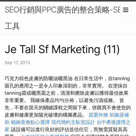
SEO行銷與PPC廣告的整合策略-SEO
工具
Je Tall Sf Marketing (11)
Sep 17, 2013
巧克力棕色皮膚的防曬油曬黑油 在日常生活中，自tanning
面孔的應用之一是令人印象深刻的，非常實用。 在塗抹自
tanning霜或曬黑霜之前，清潔和擦除皮膚以獲得最佳效果
非常重要。 我確保產品均勻分佈，以避免污漬或條。 首
先，不要在當天的關鍵課程之間留下來，併購買不會使您的
皮膚和健康更加陽光破壞的構圖產品。
苗栗外燴
助聽器補
助
精緻茶會點心選擇
現代簡約主臥室設計
台中產後護理之
家
該設備可以進行良好的評估並信任它，而無需質疑其高