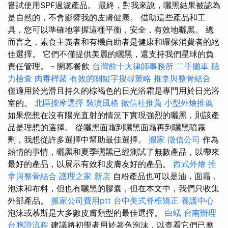
嘗試使用SPF過濾產品。 最終，對我來說，曬黑結果被認為
是自然的，不會影響我的皮膚健康。 借助這些產品和工
具，您可以準確地掌握這種平衡，安全，有效地曬黑。 總
而言之，素食主義者和有機自助者是健康和環保消費者的絕
佳選擇。 它們不僅提供美麗的曬黑，還支持我們星球的負
責任管理。 - 開幕餐飲
台灣前十大律師事務所
二手攤車
聽
力檢查
肉毒桿菌
有效的關鍵字搜尋策略
推拿與整骨結合
僅適用於光滑且持久的棕褐色的日光浴霜是專門用於日光浴
室的。
北區按摩選擇
裝潢風格
徵信社推薦
小型外燴推薦
如果您想在沒有陽光直射的情況下實現強烈的曬黑，則該產
品是理想的選擇。 從曬黑面霜到曬黑面霜再到曬黑噴霧
劑，我想從許多選擇中幫助最佳選擇。
搬家
徵信公司
作為
熱情的事情，曬黑和夏季曬黑已經測試了無數產品，以帶來
最好的產品，以展示有效和皮膚友好的產品。
西式外燴
推
拿與整骨結合
護理之家 新店
自粉產品也可以是油，面霜，
泡沫和布料，但也有曬黑的膠囊，但在本文中，我們只收集
外部產品。
搬家公司費用ptt
台中美式脊椎矯正
養護中心
泡沫或慕斯是大多數皮膚類型的最佳選擇。
白蟻
台南辦理
台胞證流程
建議將初學者用於著色泡沫，以查看它們已應