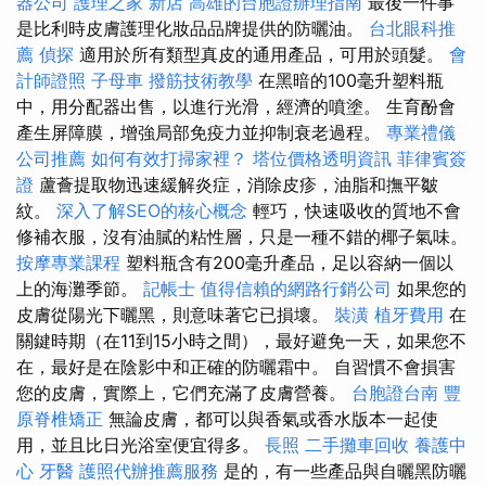
器公司
護理之家 新店
高雄的台胞證辦理指南
最後一件事
是比利時皮膚護理化妝品品牌提供的防曬油。
台北眼科推
薦
偵探
適用於所有類型真皮的通用產品，可用於頭髮。
會
計師證照
子母車
撥筋技術教學
在黑暗的100毫升塑料瓶
中，用分配器出售，以進行光滑，經濟的噴塗。 生育酚會
產生屏障膜，增強局部免疫力並抑制衰老過程。
專業禮儀
公司推薦
如何有效打掃家裡？
塔位價格透明資訊
菲律賓簽
證
蘆薈提取物迅速緩解炎症，消除皮疹，油脂和撫平皺
紋。
深入了解SEO的核心概念
輕巧，快速吸收的質地不會
修補衣服，沒有油膩的粘性層，只是一種不錯的椰子氣味。
按摩專業課程
塑料瓶含有200毫升產品，足以容納一個以
上的海灘季節。
記帳士
值得信賴的網路行銷公司
如果您的
皮膚從陽光下曬黑，則意味著它已損壞。
裝潢
植牙費用
在
關鍵時期（在11到15小時之間），最好避免一天，如果您不
在，最好是在陰影中和正確的防曬霜中。 自習慣不會損害
您的皮膚，實際上，它們充滿了皮膚營養。
台胞證台南
豐
原脊椎矯正
無論皮膚，都可以與香氣或香水版本一起使
用，並且比日光浴室便宜得多。
長照
二手攤車回收
養護中
心
牙醫
護照代辦推薦服務
是的，有一些產品與自曬黑防曬