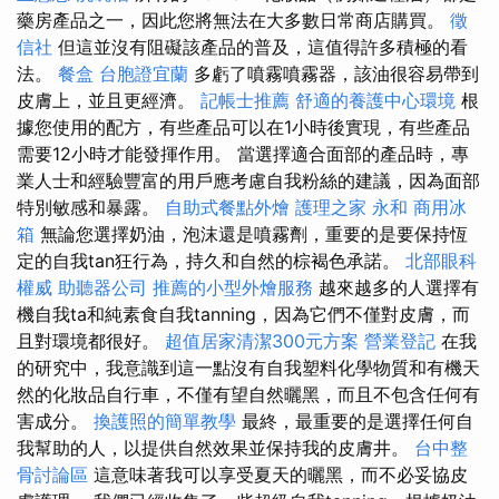
藥房產品之一，因此您將無法在大多數日常商店購買。
徵
信社
但這並沒有阻礙該產品的普及，這值得許多積極的看
法。
餐盒
台胞證宜蘭
多虧了噴霧噴霧器，該油很容易帶到
皮膚上，並且更經濟。
記帳士推薦
舒適的養護中心環境
根
據您使用的配方，有些產品可以在1小時後實現，有些產品
需要12小時才能發揮作用。 當選擇適合面部的產品時，專
業人士和經驗豐富的用戶應考慮自我粉絲的建議，因為面部
特別敏感和暴露。
自助式餐點外燴
護理之家 永和
商用冰
箱
無論您選擇奶油，泡沫還是噴霧劑，重要的是要保持恆
定的自我tan狂行為，持久和自然的棕褐色承諾。
北部眼科
權威
助聽器公司
推薦的小型外燴服務
越來越多的人選擇有
機自我ta和純素食自我tanning，因為它們不僅對皮膚，而
且對環境都很好。
超值居家清潔300元方案
營業登記
在我
的研究中，我意識到這一點沒有自我塑料化學物質和有機天
然的化妝品自行車，不僅有望自然曬黑，而且不包含任何有
害成分。
換護照的簡單教學
最終，最重要的是選擇任何自
我幫助的人，以提供自然效果並保持我的皮膚井。
台中整
骨討論區
這意味著我可以享受夏天的曬黑，而不必妥協皮