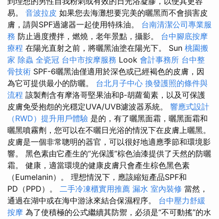
到理想的男性自我粉刺或有效的日光浴凝膠，以使其更容
易。
音波拉皮
如果您去海灘想要完美的曬黑而不會損害皮
膚，請與SPF過濾器一起使用特殊油。
台南清潔公司專業服
務
防止過度攪拌，燃燒，老年景點，攝影。
台中腳底按摩
療程
在陽光直射之前，將曬黑油塗在陽光下。 Sun
桃園搬
家
除蟲
全瓷冠
台中市按摩服務
Look
會計事務所
台中整
骨技術
SPF-6曬黑油僅適用於深色或已經褐色的皮膚，因
為它可提供最小的防曬。
台北月子中心
換發護照的條件與
流程
該製劑含有摩洛哥堅果油和β-胡蘿蔔素，以及可保護
皮膚免受抱怨的光穩定UVA/UVB濾波器系統。
響應式設計
（RWD）提升用戶體驗
是的，有了曬黑面霜，曬黑面霜和
曬黑噴霧劑，您可以在不曬日光浴的情況下在皮膚上曬黑。
皮膚是一個非常聰明的器官，可以很好地適應季節和環境影
響。 黑色素由它產生的“光保護”棕色油漆提供了天然的防曬
霜。 健康，適當環境的健康皮膚只會產生棕色黑色素
（Eumelanin）。 理想情況下，應該縮短產品SPF和
PD（PPD）。
二手冷凍櫃實用推薦
漏水
室內裝修
當然，
通過在湖中或在海中游泳來結合保濕程序。
台中壓力舒緩
按摩
為了使積極的公式繼續其防禦，必須是“不可動搖”的水