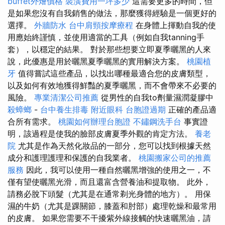
buffet外燴價格
裝潢費用一坪多少
這需要更多的時間，但
是如果您沒有自我銷售的做法，那麼獲得經驗是一個更好的
選擇。
外牆防水
台中肩頸按摩療程
在身體上揮動自我的使
用應始終謹慎，並使用適當的工具（例如自我tanning手
套），以穩定的結果。 對於那些想要立即夏季曬黑的人來
說，此優惠是用於曬黑夏季曬黑的實用解決方案。
桃園植
牙
值得嘗試這些產品，以找出哪種最適合您的皮膚類型，
以及如何有效地獲得鮮豔的夏季曬黑，而不會帶來不必要的
風險。
專業清潔公司推薦
從男性的自我to劑量濕潤凝膠中
殺蟑螂
-
台中養生排毒
附近眼科
台胞證過期
正確的產品適
合所有需求。
桃園如何辦理台胞證
不鏽鋼洗手台
事實證
明，該過程是使我的臉部皮膚夏季外觀的肯定方法。
養老
院
尤其是作為天然化妝品的一部分，您可以找到根據天然
成分和護理護理和保護的自我業者。
桃園搬家公司的推薦
服務
因此，我可以使用一種自然曬黑增強的使用之一，不
僅有望使曬黑光滑，而且還富含營養油和提取物。 此外，
請務必脫下頭髮（尤其是在通常剃光身體的地方）。 用保
濕的牛奶（尤其是踝關節，膝蓋和肘部）處理乾燥和最常用
的皮膚。 如果您需要不干擾紫外線接觸的快速曬黑油，請