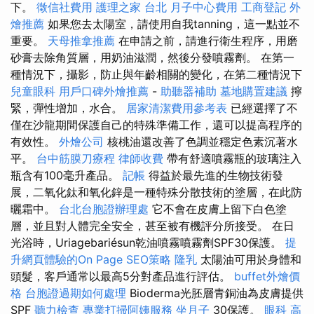
下。
徵信社費用
護理之家 台北
月子中心費用
工商登記
外
燴推薦
如果您去太陽室，請使用自我tanning，這一點並不
重要。
天母推拿推薦
在申請之前，請進行衛生程序，用磨
砂膏去除角質層，用奶油滋潤，然後分發噴霧劑。 在第一
種情況下，攝影，防止與年齡相關的變化，在第二種情況下
兒童眼科
用戶口碑外燴推薦
-
助聽器補助
墓地購置建議
擰
緊，彈性增加，水合。
居家清潔費用參考表
已經選擇了不
僅在沙龍期間保護自己的特殊準備工作，還可以提高程序的
有效性。
外燴公司
核桃油還改善了色調並穩定色素沉著水
平。
台中筋膜刀療程
律師收費
帶有舒適噴霧瓶的玻璃注入
瓶含有100毫升產品。
記帳
得益於最先進的生物技術發
展，二氧化鈦和氧化鋅是一種特殊分散技術的塗層，在此防
曬霜中。
台北台胞證辦理處
它不會在皮膚上留下白色塗
層，並且對人體完全安全，甚至被有機評分所接受。 在日
光浴時，Uriagebariésun乾油噴霧噴霧劑SPF30保護。
提
升網頁體驗的On Page SEO策略
隆乳
太陽油可用於身體和
頭髮，客戶通常以最高5分對產品進行評估。
buffet外燴價
格
台胞證過期如何處理
Bioderma光胚層青銅油為皮膚提供
SPF
聽力檢查
專業打掃阿姨服務
坐月子
30保護。
眼科
高