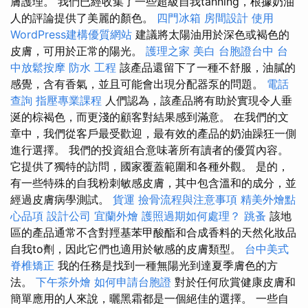
膚護理。 我們已經收集了一些超級自我tanning，根據奶油
人的評論提供了美麗的顏色。
四門冰箱
房間設計
使用
WordPress建構優質網站
建議將太陽油用於深色或褐色的
皮膚，可用於正常的陽光。
護理之家
美白
台胞證台中
台
中放鬆按摩
防水 工程
該產品還留下了一種不舒服，油膩的
感覺，含有香氣，並且可能會出現分配器泵的問題。
電話
查詢
指壓專業課程
人們認為，該產品將有助於實現令人垂
涎的棕褐色，而更淺的顧客對結果感到滿意。 在我們的文
章中，我們從客戶最受歡迎，最有效的產品的奶油躁狂一側
進行選擇。 我們的投資組合意味著所有讀者的優質內容。
它提供了獨特的訪問，國家覆蓋範圍和各種外觀。 是的，
有一些特殊的自我粉刺敏感皮膚，其中包含溫和的成分，並
經過皮膚病學測試。
貨運
撿骨流程與注意事項
精美外燴點
心品項
設計公司
宜蘭外燴
護照過期如何處理？
跳蚤
該地
區的產品通常不含對羥基苯甲酸酯和合成香料的天然化妝品
自我to劑，因此它們也適用於敏感的皮膚類型。
台中美式
脊椎矯正
我的任務是找到一種無陽光到達夏季膚色的方
法。
下午茶外燴
如何申請台胞證
對於任何欣賞健康皮膚和
簡單應用的人來說，曬黑霜都是一個絕佳的選擇。 一些自