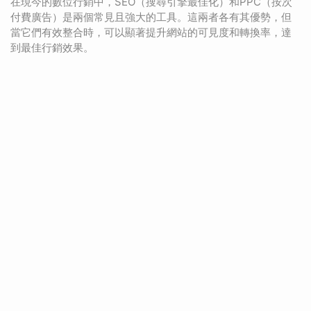
在現今的數位行銷中，SEO（搜尋引擎最佳化）和PPC（按次
付費廣告）是兩個常見且強大的工具。這兩者各有其優勢，但
當它們有效整合時，可以顯著提升網站的可見度和轉換率，達
到最佳行銷效果。