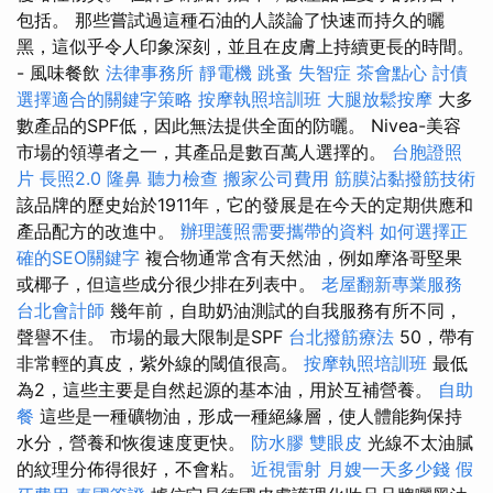
包括。 那些嘗試過這種石油的人談論了快速而持久的曬
黑，這似乎令人印象深刻，並且在皮膚上持續更長的時間。
- 風味餐飲
法律事務所
靜電機
跳蚤
失智症
茶會點心
討債
選擇適合的關鍵字策略
按摩執照培訓班
大腿放鬆按摩
大多
數產品的SPF低，因此無法提供全面的防曬。 Nivea-美容
市場的領導者之一，其產品是數百萬人選擇的。
台胞證照
片
長照2.0
隆鼻
聽力檢查
搬家公司費用
筋膜沾黏撥筋技術
該品牌的歷史始於1911年，它的發展是在今天的定期供應和
產品配方的改進中。
辦理護照需要攜帶的資料
如何選擇正
確的SEO關鍵字
複合物通常含有天然油，例如摩洛哥堅果
或椰子，但這些成分很少排在列表中。
老屋翻新專業服務
台北會計師
幾年前，自助奶油測試的自我服務有所不同，
聲譽不佳。 市場的最大限制是SPF
台北撥筋療法
50，帶有
非常輕的真皮，紫外線的閾值很高。
按摩執照培訓班
最低
為2，這些主要是自然起源的基本油，用於互補營養。
自助
餐
這些是一種礦物油，形成一種絕緣層，使人體能夠保持
水分，營養和恢復速度更快。
防水膠
雙眼皮
光線不太油膩
的紋理分佈得很好，不會粘。
近視雷射
月嫂一天多少錢
假