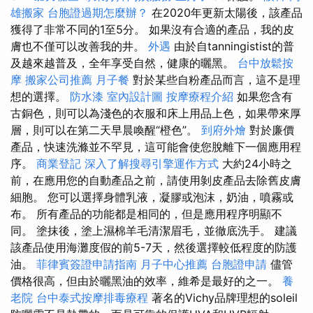
雄搬家
台胞證過期怎麼辦？
在2020年更新太陽後，該產品
獲得了非常不同的1至5分。 如果沒有合適的產品，我的皮
膚也不僅可以改善我的井。
外遇
由於自tanningistist的普
及越來越普及，全年享受自然，健康的曬黑。
台中放鬆按
摩
搬家公司推薦
月子餐
對於某些自粉產品而言，這不是理
想的選擇。
防水漆
室內設計圖
按摩療程介紹
如果您含有
古銅色，則可以為淺色的衣服和床上用品上色，如果帶來厚
層，則可以在第二天早晨喚醒“橙色”。
到府外燴
對於廉價
產品，快速洗滌並不罕見，這可能會使您脫離下一個應用程
序。
商業登記
深入了解搜尋引擎運作方式
大約24小時之
前，在應用您的自動產品之前，請使用剝皮產品去除舊皮膚
細胞。 您可以選擇身體乳液，凝膠或泡沫，奶油，噴霧或
布。 所有產品的功能都是相同的，但是應用程序明顯不
同。 塗抹後，塗上濕棉羊毛清潔眉毛，並徹底洗手。 建議
該產品使用海灘度假的前5-7天，然後選擇較低程度的防護
油。
菲律賓簽證申請指南
月子中心推薦
台胞證申請
儘管
價格很高，但由於曬黑油的效率，維希是最好的之一。
養
老院
台中泰式按摩排毒療程
著名的Vichy品牌理想的soleil