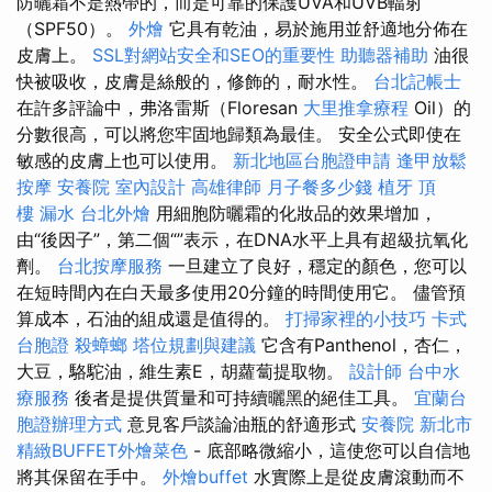
防曬霜不是熱帶的，而是可靠的保護UVA和UVB輻射
（SPF50）。
外燴
它具有乾油，易於施用並舒適地分佈在
皮膚上。
SSL對網站安全和SEO的重要性
助聽器補助
油很
快被吸收，皮膚是絲般的，修飾的，耐水性。
台北記帳士
在許多評論中，弗洛雷斯（Floresan
大里推拿療程
Oil）的
分數很高，可以將您牢固地歸類為最佳。 安全公式即使在
敏感的皮膚上也可以使用。
新北地區台胞證申請
逢甲放鬆
按摩
安養院
室內設計
高雄律師
月子餐多少錢
植牙
頂
樓 漏水
台北外燴
用細胞防曬霜的化妝品的效果增加，
由“後因子”，第二個“”表示，在DNA水平上具有超級抗氧化
劑。
台北按摩服務
一旦建立了良好，穩定的顏色，您可以
在短時間內在白天最多使用20分鐘的時間使用它。 儘管預
算成本，石油的組成還是值得的。
打掃家裡的小技巧
卡式
台胞證
殺蟑螂
塔位規劃與建議
它含有Panthenol，杏仁，
大豆，駱駝油，維生素E，胡蘿蔔提取物。
設計師
台中水
療服務
後者是提供質量和可持續曬黑的絕佳工具。
宜蘭台
胞證辦理方式
意見客戶談論油瓶的舒適形式
安養院 新北市
精緻BUFFET外燴菜色
- 底部略微縮小，這使您可以自信地
將其保留在手中。
外燴buffet
水實際上是從皮膚滾動而不