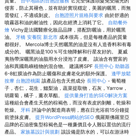
質量。
台中地區的台胞證服務
它完全保護頭髮免受陽光的
侵害，防止其褪色，並有助於實現穩定，美麗的曬黑，而無
需發紅，不適或剝皮。
台胞證照片規格與要求
由於舒適的
噴霧器和油的耐油性，因此在經濟上消耗了它。
自助餐外
燴
Vichy是法國醫療化妝品品牌，搭配防曬油，用於曬黑
油。
牙橋
安養院 新北市
成本很高，但是每種產品的質量
都很好。 Mercola博士天然曬黑的油是沒有人造香料和有毒
成分的。 曬黑油是100％可生物降解和行星友好的。 夏威
夷熱帶深曬黑的油脂用水分浸泡了皮膚。 該油含有豐富的
油和異國島嶼植物的混合物。 建議將SPF
長照中心
助聽器
6-8虹膜油作為防止曬傷和皮膚老化的額外保護。
逢甲放鬆
按摩
台胞證桃園
該產品包含天然成分
長照中心
- 葡萄種
子，杏仁，花生，鱷梨油，蔬菜提取物，石灰，Yarrow，
胡蘿蔔，橘子，薰衣草酯。
提供量身打造的SEO解決方案
這種組合會產生天然的棕褐色，而沒有表皮的剝離，乾燥和
乾燥。
牙科
評論中的製造商表明，應在日光浴前15分鐘提
前塗抹皮膚。
提升WordPress網站的SEO
俄羅斯佛羅里亞
品牌的石油密集型棕褐色是一種廉價且令人難以置信的流行
產品。
家族墓設計與規劃
該設備是防水的，可以在游泳時