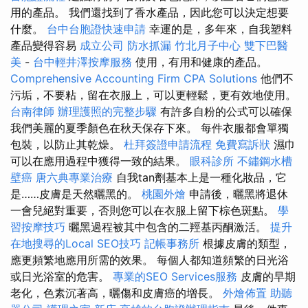
用的產品。 我們還找到了香水產品，因此您可以決定想要
什麼。
台中台胞證快速申請
幸運的是，多年來，自我塑料
產品變得容易
成立公司
防水抓漏
竹北月子中心
雙下巴醫
美
-
台中輕井澤按摩服務
使用，有用和健康的產品。
Comprehensive Accounting Firm CPA Solutions
他們不
污垢，不要粘，留在衣服上，可以更輕鬆，更有效地使用。
台南律師
辦理護照的完整步驟
有許多自粉的公式可以確保
我們美麗的夏季顏色在秋天保存下來。 每件衣服都會單獨
包裝，以防止其乾燥。
杜拜簽證申請流程
免費寫訴狀
濕巾
可以在應用過程中獲得一致的結果。
眼科診所
不鏽鋼水槽
壁癌
唐六典專業治療
自我tan劑基本上是一種化妝品，它
是……皮膚是天然曬黑的。
桃園外燴
申請後，曬黑將退休
一會兒絕對重要，否則您可以在衣服上留下棕色斑點。
學
習按摩技巧
曬黑過程被其中包含的二羥基丙酮激活。
提升
在地搜尋的Local SEO技巧
記帳事務所
根據皮膚的類型，
應更頻繁地應用所需的效果。 每個人都知道頻繁的日光浴
或日光浴室的危害。
專業的SEO Services服務
皮膚的早期
老化，色素沉著高，曬傷和皮膚癌的增長。
外燴佈置
助聽