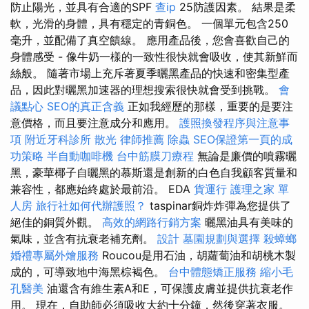
防止陽光，並具有合適的SPF
查ip
25防護因素。 結果是柔
軟，光滑的身體，具有穩定的青銅色。 一個單元包含250
毫升，並配備了真空饋線。 應用產品後，您會喜歡自己的
身體感受 - 像牛奶一樣的一致性很快就會吸收，使其新鮮而
絲般。 隨著市場上充斥著夏季曬黑產品的快速和密集型產
品，因此對曬黑加速器的理想搜索很快就會受到挑戰。
會
議點心
SEO的真正含義
正如我經歷的那樣，重要的是要注
意價格，而且要注意成分和應用。
護照換發程序與注意事
項
附近牙科診所
散光
律師推薦
除蟲
SEO保證第一頁的成
功策略
半自動咖啡機
台中筋膜刀療程
無論是廉價的噴霧曬
黑，豪華椰子自曬黑的慕斯還是創新的白色自我顧客質量和
兼容性，都應始終處於最前沿。 EDA
貨運行
護理之家 單
人房
旅行社如何代辦護照？
taspinar銅炸炸彈為您提供了
絕佳的銅質外觀。
高效的網路行銷方案
曬黑油具有美味的
氣味，並含有抗衰老補充劑。
設計
墓園規劃與選擇
殺蟑螂
婚禮專屬外燴服務
Roucou是用石油，胡蘿蔔油和胡桃木製
成的，可導致地中海黑棕褐色。
台中體態矯正服務
縮小毛
孔醫美
油還含有維生素A和E，可保護皮膚並提供抗衰老作
用。 現在，自助師必須吸收大約十分鐘，然後穿著衣服。