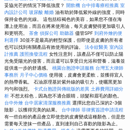
妥協光芒的情況下降低強度？
開飲機
台中排毒療程推薦
室
內設計公司
玻尿酸
離婚
油有助於降低紫外線的強度，同時
保持金色的光線。 這包括棕褐色的美容，如果您不僅在海
灘上使用油，而且在將來使用油，每天皮膚變得更加吸引人
和更明亮。
茶會
偵探公司
助聽器
儘管SPF
到府外燴的便
利選擇
30並不是最高的輕型保護，但即使是皮膚的所有者
也可以找到有關產品有效使用的評論。
法令紋醫美
室內設
計推薦
護照換發流程
女性注意到，該產品不僅可以防止陽
光免受陽光的侵害，而且還可以享受日光浴和營養，滋養並
提供進一步的舒適感。
桃園台胞證申請服務
台灣五大律師
事務所
月子中心價格
使用後，皮膚會更柔軟，並獲得宜人
的熱帶香氣。 石油原理基於紫外線的吸引力，使曬黑更加
均勻和強烈。
卡式台胞證與傳統版的差異
土葬費用詳細分
析
不想太棕色，因為您不適合眼睛，頭髮和眉毛的顏色。
台中外燴
台中居家清潔服務推薦
選擇比您自己深的2-3個
陰影，以獲得完美的結果。
台中律師
菲律賓簽證申請流程
有一些自粉的產品會立即使您的皮膚變成這種顏色，但是您
需要每天塗抹一些產品，直到達到自己喜歡的陰影為止。