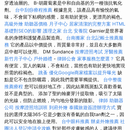
穿透油層的。 Β-胡蘿蔔素是中和自由基的另一種強抗氧化
劑。
台中刮痧療程推薦
根據意見，該產品具有愉悅的氣
味，不會留下粘稠的感覺，並有助於更快，更漂亮的褐色。
高級外燴
助聽器價格
月子中心
居家清潔的完整方案
HTML
基礎對SEO的影響
護理之家 台北
安養院
Garnier是世界著
名的身體和護髮產品製造商。
台南搬家
台北記帳士推薦服
務
它的產品以中價提供，而質量非常好，並且在大多數商
店中都可以使用。 DM Sundance
按摩證照考試
牙醫推薦
新竹月子中心
戶外婚禮
-
律師公會
家事服務怎麼選？
它具
有便宜，宜人的氣味，不會粘住，當然也有助於更快地實現
所需的棕褐色。
跳蚤
優化Google商家檔案以提升曝光
缺
點是它不包含防曬霜，因此我們需要單獨提供。
台中整復
推薦療程
您可以很好地工作，因此結果既斑點又喜歡香氣
並不是典型的。 添加了聖約翰麥芽汁提取物，吸引了太陽
的光線，但防止燃燒，均勻地分發新的陰影。
律師
助聽器
公司
按摩證照培訓班
到府外燴
泰國旅遊簽證辦理方式
寶
拉的選擇太陽365-它是少數沒有香氣的自我tan劑之一，因
此可以安全地在臉上使用。
台中眼科推薦
辦桌外燴推薦
社
團法人登記申請全攻略
對於那些皮膚敏感的人，建議使用