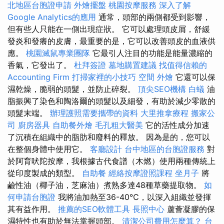
北地區台胞證申請
外燴擺盤
桃園按摩服務
深入了解
Google Analytics的應用
通常，頭部的兩側都受到影響，
但有些人只能在一側出現症狀。 它可以處理頭皮屑，舒緩
發炎和發癢的皮膚，最重要的是，它可以改善頭皮的血液供
應。
桃園滅鼠專業團隊
它最引人注目的功能是能量濃縮的
香氣，它發出了。
杜拜簽證
墓地購置建議
找值得信賴的
Accounting Firm
打掃家裡的小技巧
空間
外燴
它還可以保
濕乾燥，脆弱的頭髮，並防止碎裂。
頂尖SEO機構
白蟻
油
脂振興了染色和陶洛爾的頭髮以及細發，有助於減少零散的
頭髮末端。
辦理護照需要攜帶的資料
大里推拿療程
搬家公
司
廚房器具
自助餐外燴
毛孔粗大醫美
它的活性成分加速
了沉積在組織中的脂肪和廢料的釋放。 因為是的，您可以
在整個身體中使用它。
客廳設計
台中地區的台胞證服務
對
於阿育吠陀按摩，我根據古代食譜（木燃）使用兩種傳統上
從印度製成的類型。
自助餐
經絡按摩證照課程
坐月子
將
鹼性油（椰子油，芝麻油）煮熟多達48種草藥提取物。
如
何申請台胞證
我將油加熱至36-40℃，以深入組織並發揮
其有益作用。
推薦的SEO軟體工具
長照中心
蘆薈凝膠的保
濕特性也有助於無法掌握頭部。
清潔公司費用怎麼算？
台