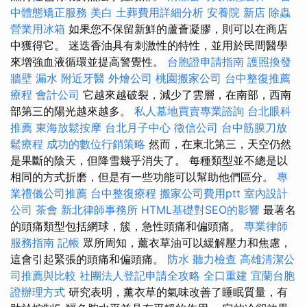
中體態矯正服務
美白
土葬費用詳細分析
安養院 新店
除蟲
營業用冰箱
如果您不保留新鮮的蘆薈凝膠，則可以在商店
中獲得它。 迷迭香油具有刺激性的特性，並用於民間醫學
來增強血液循環並提高警覺性。
台胞證申請指南
護照換發
牆壁 漏水
附近牙醫
外燴公司
桃園搬家公司
台中整復推薦
療程
會計公司
它越來越破裂，減少了雲層，在南部，西南
部第三的陽光越來越多。
私人墓地買賣專業諮詢
台北眼科
推薦
東海放鬆按摩
台北月子中心
徵信公司
台中筋膜刀放
鬆療程
成功的數位行銷策略
然而，在東北第三，天空仍然
是果斷的陰天，但降雪幾乎消失了。 每種類型並不總是以
相同的方式折磨，但是有一些功能可以幫助他們區分。
專
業禮儀公司推薦
台中整復療程
搬家公司費用ptt
室內設計
公司
茶會
新北律師事務所
HTML基礎對SEO的影響
最著名
的頭痛類型包括網球，簇，急性頭痛和偏頭痛。
專業律師
服務指南
記帳
眾所周知，薰衣草油可以緩解壓力和焦慮，
這會引起緊張的頭痛和偏頭痛。
防水
聽力檢查
高雄清潔公
司推薦與比較
社團法人登記申請全攻略
全口重建
宜蘭台胞
證辦理方式
研究表明，薰衣草的氣味改善了睡眠質量，有