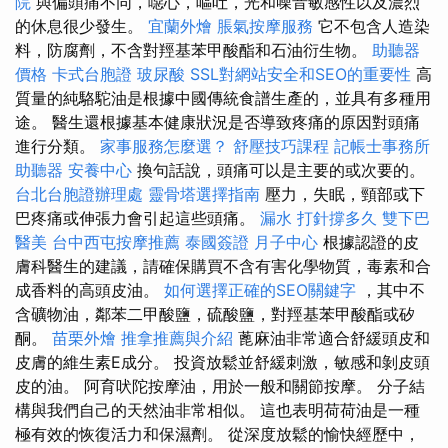
院
與偏頭痛不同，噁心，嘔吐，光和噪音敏感性以及濃烈
的休息很少發生。
宜蘭外燴
脹氣按摩服務
它不包含人造染
料，防腐劑，不含對羥基苯甲酸酯和石油衍生物。
助聽器
價格
卡式台胞證
玻尿酸
SSL對網站安全和SEO的重要性
高
質量的純駱駝油是根據中國傳統食譜生產的，並具有多種用
途。 醫生還根據基本健康狀況是否導致疼痛的原因對頭痛
進行分類。
家事服務怎麼選？
舒壓技巧課程
記帳士事務所
助聽器
安養中心
換句話說，頭痛可以是主要的或次要的。
台北台胞證辦理處
靈骨塔選擇指南
壓力，失眠，頸部或下
巴疼痛或伸張力會引起這些頭痛。
漏水 打針撐多久
雙下巴
醫美
台中西屯按摩推薦
泰國簽證
月子中心
根據認證的皮
膚科醫生的建議，請確保購買不含有害化學物質，毒素和合
成香料的高頭皮油。
如何選擇正確的SEO關鍵字
，其中不
含礦物油，鄰苯二甲酸鹽，硫酸鹽，對羥基苯甲酸酯或矽
酮。
苗栗外燴
推拿推薦與介紹
蓖麻油非常適合舒緩頭皮和
皮膚的維生素E成分。 投資放鬆並舒緩刺激，敏感和剝皮頭
皮的油。 阿育吠陀按摩油，用於一般和關節按摩。 分子結
構與我們自己的天然油非常相似。 這也表明荷荷油是一種
極有效的恢復活力和保濕劑。 從深度放鬆的愉快經歷中，