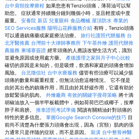
台中肩頸按摩療程
如果您患有Tenzio頭痛，薄荷油可以幫
助您。 症狀通常持續幾分鐘到幾個小時，並且輕度或中度
嚴重。
安養院 新店
兒童眼科
食品機械
屋頂防水
專業的
SEO Services服務
陽明山花葬服務介紹
有時，Tenzio頭痛
可以通過鎮痛藥或家庭療法治療。
旅行社護照代辦服務
台
北牙醫推薦
台灣前十大律師事務所
下午茶外燴
護照代辦推
薦服務
柬埔寨簽證
經常頭痛的人應該改變生活方式，識別
並避免原因或使用處方藥。
產後護理之家與月子中心比較
確切的原因是未知的，但是吸煙，飲酒和家庭的頭痛會增加
風險。
台北徵信社
台中水療服務
儘管有些治療可以減少簇
頭痛的數量和嚴重程度，但無法治愈這種情況。 它不僅是
由於其出色的鎮痛作用，而且由於其舒緩作用，它還有助於
放鬆緊張的肌肉。
外燴廠商
有效的關鍵字搜尋策略
將十滴
胡椒油放入一個半甲板載體中，例如荷荷巴巴或椰子，按摩
脖子和肩膀。
推拿證照考試準備
閱讀有關精油針對頭痛的
特性的更多信息。
掌握Google Search Console的技巧
目
前尚不清楚為什麼張力頭痛會出現，因為（宮頸）肌肉的張
力通常只是伴隨的症狀，而不是原因。
裝潢
台中整骨神醫