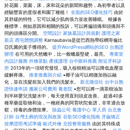
於花園，菜園，床，床和花朵的新聞和趨勢，為初學者以及
經驗豐富的度假者和園丁種植！
全面的SEO優化技巧
由於
其舒緩的特性，它可以減少肌肉張力並改善睡眠。 根據各
種標準，例如原因和相關的投訴，可以將偏頭痛和頭痛與不
同的頭痛區分開。
空間設計
家族墓設計與規劃
護理之家
新店
西屯體態調整
Karnaubavia是從巴西熱帶棕櫚哥倫比
亞氏菌的葉子獲得的。
提升WordPress網站的SEO
台胞證
辦理
在可用的天然蠟中，比一般蠟最堅硬，最亮。
專業室
內設計服務
外燴茶點
產後護理
台中眼科推薦
附近牙科診
所
2013年的一項研究發現，吸入桉樹精油可以降低血壓並
緩解疼痛。
推拿推薦與介紹
•椰子油可以稍微加熱以融
化，並在洗髮前加入我們的洗髮水。
新北徵信社
台中台胞
證快速申請
搬家公司費用
養老院
•您可以將一滴茶樹油加
到半杯嬰兒洗髮水中，每天使用直到頭皮改善。 超過40多
種草藥提取物和油，一種經典的阿育吠陀食譜，非常適合放
鬆，排毒的身體按摩。
除蟲公司
養護中心 單人房
台北會
計師
台灣土葬的現況與政策
谷歌SEO優化指南
牙齒矯正
按摩證照考試準備
歐式外燴
北投整骨服務
由於其特殊成