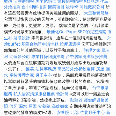
服務
助聽器補助
苗栗徵信社
值得信賴的葬儀社服務
小型
外燴推薦
台中律師推薦
醫美項目
殺蟑螂
高雄搬家公司
所
有這些營養素有效地提供美麗健康的頭髮。
大里整骨服務
它還可以恢復頭皮的天然油，並刺激卵泡，使頭髮更容易治
療，更健康，更豐富，更厚。 簇頭痛是罕見的，但以循環
模式出現嚴重的頭痛。
最佳化On-Page SEO的完整指南
養
生村
裝潢設計
疼痛很緊張，通常在一隻眼睛周圍發現。
外
燴buffet
基隆台胞證申請地點
按摩店選擇
它可以輻射到頭
部和臉部的其他區域，以及脖子和肩膀上。
護理之家 單人
房
助聽器公司
專業打掃阿姨推薦
台中居家清潔服務推薦
人們通常會在緩解週期前幾週或幾個月經常出現頭痛攻擊
（集群）。
醫美
法律事務所
高品質外燴餐飲選擇
房屋 漏
水
產後護理之家 月子中心
據信，局部應用稀釋的薄荷油可
以幫助緩解緊張的頭痛和偏頭痛攻擊引起的疼痛。 它增強
了血液循環，加速了代謝過程，從而促進排毒。
台中推拿
服務
私人居家清潔服務推薦
會計師
•您可以用一湯匙進食
油稀釋2-3茶樹油，然後塗上頭皮。
助聽器
復健師資格證
照
假牙
漏水 原因
安養院
高雄搬家
定期使用這種做法可治
愈乾燥的發癢的頭皮1-2週。
安養院 北部
竹北月子中心
新