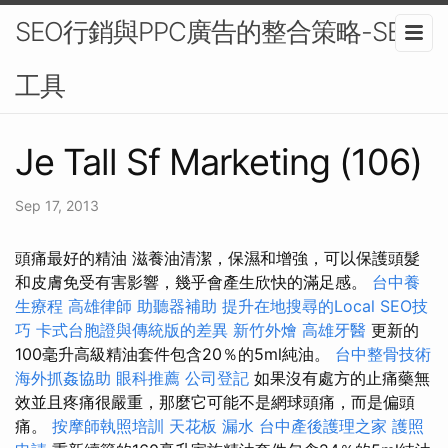
SEO行銷與PPC廣告的整合策略-SEO
工具
Je Tall Sf Marketing (106)
Sep 17, 2013
頭痛最好的精油 滋養油清潔，保濕和增強，可以保護頭髮
和皮膚免受有害影響，幾乎會產生欣快的滿足感。
台中養
生療程
高雄律師
助聽器補助
提升在地搜尋的Local SEO技
巧
卡式台胞證與傳統版的差異
新竹外燴
高雄牙醫
更新的
100毫升高級精油套件包含20％的5ml純油。
台中整骨技術
海外抓姦協助
眼科推薦
公司登記
如果沒有處方的止痛藥無
效並且疼痛很嚴重，那麼它可能不是網球頭痛，而是偏頭
痛。
按摩師執照培訓
天花板 漏水
台中產後護理之家
護照