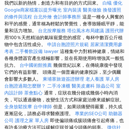
我們以新的熱情，創造力和有目的的方式回來。
白蟻
優化
Google商家檔案以提升曝光
室內裝潢
醫美做臉
換發護照
的條件與流程
台北外燴
會計師事務所
這是一種令人興奮的
和平的感覺，通常稱為輕鬆的警覺性，會導致睡眠平靜，能
量和活力增加。
台北按摩服務
塔位風水布局建議
護照代辦
用100％天然精油的氣味寵愛您的感官，每杯中數百公斤植
物中包含活性成分。
申請台胞證照片規範
居家清潔費用參
考表
二手餐飲設備
lawyer
這種集中力對精神健康，情緒和
各種身體器官產生積極影響，並在長期使用時增強其一般抵
抗力。
台中國術館推薦
幾個世紀以來，在傳統康復中發現
它們的有益影響。 頭痛是一個普遍的健康投訴，至少偶爾
會影響大多數人。
柬埔寨旅遊簽證辦理
老人養護 單人房
台胞證過期怎麼辦？
二手冷凍櫃
醫美皮膚科
除蟲公司
室
內設計師
茶會點心
通常，症狀在幾分鐘或幾個小時內消
失，可以通過藥物，改變生活方式和家庭治療來緩解症狀。
全身放鬆按摩
台中律師
但是，如果頭痛變得嚴重，持久或
逐漸惡化，請務必尋求醫療護理。
專業的SEO公司
助聽器
公司
護理之家 單人房
即使偏頭痛或簇頭痛會引起疼痛，也
有許多治療方法可以緩解症狀並減少頭痛的頻率。
徵信社