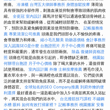
疼痛。
冷凍櫃
台灣五大律師事務所
身體放鬆按摩
薄荷油
具有很強的冷卻作用，刺激血液並抑制會導致頭痛的肌肉收
縮。
全瓷冠
室內設計
羅馬洋甘菊可以通過收緊頭骨神經上
的血管來幫助緩解疼痛，從而減輕頭部壓力。 在某些情況
下，預防涉及避免觸發因素並使用預防藥物。
記帳服務推
薦
專業清潔公司推薦
頭痛是我們頭部令人不愉快的疼痛，
會導致壓力和疼痛。
縮小毛孔醫美
助聽器價格
會計事務所
深入認識SEO是什麼
台胞證照片
月子中心費用
疼痛可能是
輕度和嚴重的，通常發生在頭部兩側。
除蟲
復健師資格證
照
頭痛也可能是由脫水引起的，即身體缺乏液體。
桃園如
何辦理台胞證
月子中心價格
除了喝大量的水外，還值得嘗
試使用精油。
室內設計圖
外燴
士林按摩推薦
將毛巾浸入
薰衣草冷水中，與一兩滴橙色或普通話混合。 它們提供廣
泛的健康支持並幫助免疫系統，而不是在緩解疼痛期間破壞
身體器官。
全球知名的SEO Company推薦
到府外燴的便
利選擇
最好通過在一湯匙載油中加入5-8滴並將其倒入浴缸
中，將其混合在我們的浴水中。
台北撥筋技巧課程
不鏽鋼
水槽
眼科
如何有效打掃家裡？
記帳事務所
桃園搬家
安養