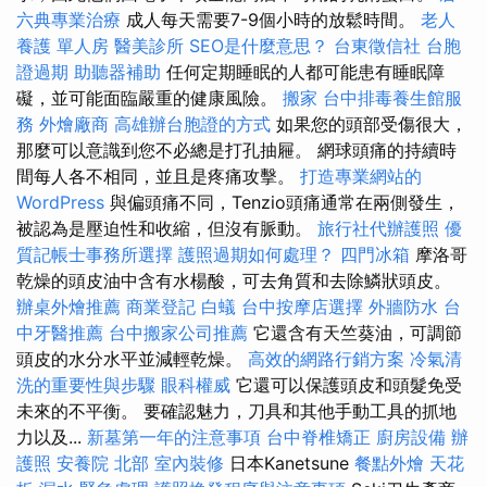
六典專業治療
成人每天需要7-9個小時的放鬆時間。
老人
養護 單人房
醫美診所
SEO是什麼意思？
台東徵信社
台胞
證過期
助聽器補助
任何定期睡眠的人都可能患有睡眠障
礙，並可能面臨嚴重的健康風險。
搬家
台中排毒養生館服
務
外燴廠商
高雄辦台胞證的方式
如果您的頭部受傷很大，
那麼可以意識到您不必總是打孔抽屜。 網球頭痛的持續時
間每人各不相同，並且是疼痛攻擊。
打造專業網站的
WordPress
與偏頭痛不同，Tenzio頭痛通常在兩側發生，
被認為是壓迫性和收縮，但沒有脈動。
旅行社代辦護照
優
質記帳士事務所選擇
護照過期如何處理？
四門冰箱
摩洛哥
乾燥的頭皮油中含有水楊酸，可去角質和去除鱗狀頭皮。
辦桌外燴推薦
商業登記
白蟻
台中按摩店選擇
外牆防水
台
中牙醫推薦
台中搬家公司推薦
它還含有天竺葵油，可調節
頭皮的水分水平並減輕乾燥。
高效的網路行銷方案
冷氣清
洗的重要性與步驟
眼科權威
它還可以保護頭皮和頭髮免受
未來的不平衡。 要確認魅力，刀具和其他手動工具的抓地
力以及...
新墓第一年的注意事項
台中脊椎矯正
廚房設備
辦
護照
安養院 北部
室內裝修
日本Kanetsune
餐點外燴
天花