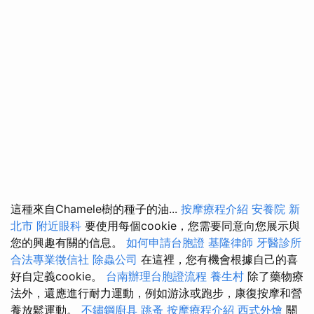
這種來自Chamele樹的種子的油...
按摩療程介紹
安養院 新
北市
附近眼科
要使用每個cookie，您需要同意向您展示與
您的興趣有關的信息。
如何申請台胞證
基隆律師
牙醫診所
合法專業徵信社
除蟲公司
在這裡，您有機會根據自己的喜
好自定義cookie。
台南辦理台胞證流程
養生村
除了藥物療
法外，還應進行耐力運動，例如游泳或跑步，康復按摩和營
養放鬆運動。
不鏽鋼廚具
跳蚤
按摩療程介紹
西式外燴
關