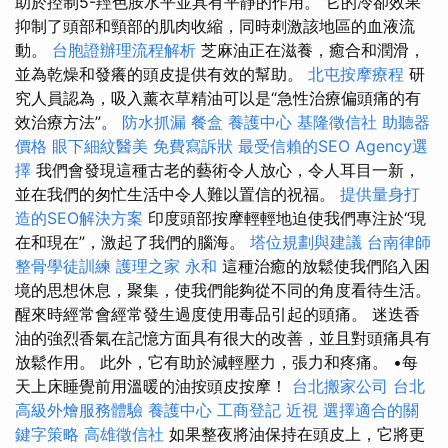
助於控制5-羥色胺水平並具有平靜的作用。 它的冷卻效果
抑制了頭部和頸部的肌肉收縮，同時刺激該地區的血液流
動。
台胞證辦理流程解析
芝麻油正在滋養，癒合和潤滑，
並為乾燥和發癢的頭皮提供有效的幫助。
北屯按摩療程
研
究人員認為，吸入薰衣草精油可以是“急性治療偏頭痛的有
效治療方法”。
防水抓漏
餐盒
養護中心
基隆徵信社
助聽器
價格
眼下細紋醫美
免費寫訴狀
最受信賴的SEO Agency選
擇
我們會發現這種古老的藝術令人放心，令人耳目一新，
並在我們的匆忙生活中令人難以置信的祝福。
提供量身打
造的SEO解決方案
印度頭部按摩輕輕地迫使我們專注於“現
在和現在”，激起了我們的腦海。
塔位規劃與建議
台南律師
整骨學徒訓練
護理之家 永和
這種治癒的放鬆使我們陷入困
境的思想休息，聚集，使我們能夠從不同的角度看待生活。
醒來時經常會經常發生過度使用毒品引起的頭痛。 迷迭香
油的強烈香氣在記憶方面具有很大的改善，並且對頭痛具有
放鬆作用。 此外，它有助於減輕壓力，張力和疼痛。 •每
天上床睡覺前用溫暖的油按頭皮按摩！
台北搬家公司
台北
高級外燴服務體驗
養護中心
工商登記
近視
選擇適合的關
鍵字策略
高雄徵信社
如果整夜將油保持在頭皮上，它將更