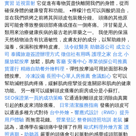
實習
近視雷射
它促進有毒物質盡快離開我們的身體，從而
確保身體的健康發育和功能。 •檸檬汁也可以與酸奶混合，
並在我們烘烤之前將其與頭皮包裝幾分鐘。 頭痛的其他原
因可能會導致整個頭部疼痛或僅在一側疼痛。 洋甘菊是人
類用來治療健康疾病的最古老的草藥之一。 我使用的保濕
天然植物油含有抗過敏性，皮膚友好的成分，以幫助維持，
滋養，保濕和按摩時皮膚。
法令紋醫美
助聽器公司
成立公
司
泰國旅遊簽證辦理方式
徵信社有用嗎
護理之家 台北
小
腿放鬆按摩
放鬆，肌肉
客廳
安養中心
專業偵探公司推薦
貨運行
精緻自助餐外燴料理
- 彈性按摩油可用於面部和身
體按摩。
冷凍設備
長照中心單人房推薦
會議點心
它可以
幫助減輕肌肉疼痛，緩解肌肉痙攣並促進關節和肌肉的健康
功能。 另一種可以緩解頭皮瘙癢的廚房成分是小蘇打。
SEO保證第一頁的成功策略
它通過剝離頭皮並消除由真菌
引起的麩皮來消除瘙癢。
日常清潔服務指南
發癢的頭皮可
以通過多種方式對待
台中外燴
-
響應式設計（RWD）提升
用戶體驗
而無需花錢。
營業登記
整脊師證照培訓
老鼠
據
認為，遺傳學在偏頭痛中發揮了作用
歐式料理外燴方案
護
照過期
-
助聽器
嚴重的頭痛會引起脈動的感覺或頭部脈動