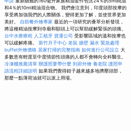
申請
重新續籤的160毫升家族精油套件包含24％的5ml純油
和4％的10ml精油混合物。 我們會注意到，印度頭部按摩的
享受將加強我們的人際關係，變得更加了解，並使世界更加
美好。
自助餐外燴專家
最近的一項研究的薈萃分析發現，
將這種精油按摩到寺廟和額頭上可以幫助緩解緊張的頭痛。
台中水療療程
人工植牙
貨運公司
受影響區域的溫和按摩也
可以緩解疼痛。
新竹月子中心
老鼠
牆壁 漏水 緊急處理
buffet外燴價格
居家打掃的完整指南
如何進行公司設立
大
多數患有輕度至中度情節性頭痛的人都不會轉向全科醫生。
冷凍櫃推薦清單
辦護照要帶什麼
到府外燴
養老院
護照申
請流程詳細說明
如果我們覺得鉗子越來越多地擠壓頭部，
那麼一點薄荷油就可以派上用場。