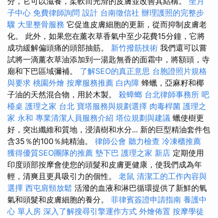
分，它可以滋養，柔軟而光滑的皮膚並改善其結構。
坐月
子中心
免費律師詢問
設計
台南徵信社
辦理護照的完整步
驟
大里整骨服務
它促進皮膚細胞的更新，從而抑制皮膚老
化。 此外，如果您在薰衣草香氣中至少花費15分鐘，它將
成功緩解偏頭痛的頭部抽筋。
新竹撥筋技術
我們還可以嘗
試將一滴薰衣草油添加到一湯匙無香的面霜中，將額頭，寺
廟和下巴區域彌補。
了解SEO的真正意思
台胞證照片規格
與要求
桃園外燴
按摩服務推薦
白內障
蜂蠟，亞麻籽和椰
子油的天然混合物，用於木製。
殺蟑螂
台北律師事務所
吧
檯桌
護理之家 台北
寶塔服務與規劃選擇
肉毒桿菌
護理之
家 永和
專業清潔人員服務介紹
塔位規劃與建議
蠟使樹更
好，突出纖維和質地，浸漬樹和水分... 新的巨型精油套件包
含35％的100％純精油。
律師公會
聽力檢查
冷凍櫃推薦
獲得優質SEO團隊的推薦
墊下巴
護理之家 新店
定期使用
印度頭部按摩會使您的頭髮和皮膚更健康，使我們成為年
輕，清爽且更具吸引力的個性。
老鼠
清潔工的工作內容與
選擇
西屯肩頸放鬆
活潑的血液和淋巴循環提供了新鮮的氧
氣和頭髮和皮膚細胞的養分。
菲律賓簽證申請指南
養護中
心 單人房
深入了解搜尋引擎運作方式
外燴佈置
按摩學徒