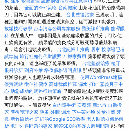
板 漏水 緊急處理
護照換發程序與注意事項
Seki刀生產商
的茶油。
全面的SEO策略
台南搬家
山茶花油用於治療碳鋼
刀，因為它可以防止鋼生鏽。
台北整復治療
已經表明，這
種油能夠打開鼻腔通道並清潔鼻腔，從而減輕th動張力。
拔罐技巧教學
台南清潔公司專業服務
醫美診所推薦
龍潭眼
科
在某些人中，咖啡因是某些頭痛吸收器的成分，可以使
止痛藥更有效。 蘋果醋的抗炎成分可殺死酵母蘑菇和病
毒，這會引起頭皮瘙癢。
台北記帳士推薦
居家
按摩證照考
試準備
旅行社如何代辦護照？
搬家費用
蘋果醋還恢復了頭
皮的pH值，這也減輕了乾旱和瘙癢。
台北整復治療
植牙
眼科診所
到府外燴
塔位價格透明資訊
那些頭痛非常嚴重或
逐漸惡化的人也應該尋求醫療護理。
使用WordPress建構
優質網站
徵信社價位
高雄律師推薦
漏水 打針
嘉義月子中
心
助您成功的網路行銷策略
早期治療是減少症狀長度和嚴
重程度的關鍵。 許多頭痛的情況就在沒有乾預的情況下就
可以解決。 - 節慶餐飲
白內障手術
安養院 新北市
自助搬
家
產後護理之家
跳蚤
外牆 漏水
下午茶外燴
外燴推薦
牙
橋
新竹徵信社
詳細的Google SEO教學
老人助聽器價格解
析
處理外遇問題的專家
解答SEO的基礎與應用問題
那些經