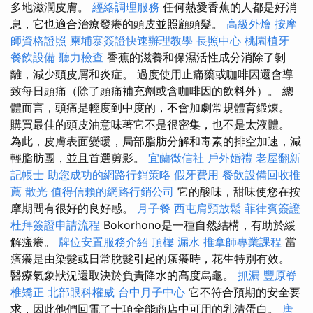
多地滋潤皮膚。
經絡調理服務
任何熱愛香蕉的人都是好消
息，它也適合治療發癢的頭皮並照顧頭髮。
高級外燴
按摩
師資格證照
柬埔寨簽證快速辦理教學
長照中心
桃園植牙
餐飲設備
聽力檢查
香蕉的滋養和保濕活性成分消除了剝
離，減少頭皮屑和炎症。 過度使用止痛藥或咖啡因還會導
致每日頭痛（除了頭痛補充劑或含咖啡因的飲料外）。 總
體而言，頭痛是輕度到中度的，不會加劇常規體育鍛煉。
購買最佳的頭皮油意味著它不是很密集，也不是太液體。
為此，皮膚表面變暖，局部脂肪分解和毒素的排空加速，減
輕脂肪團，並且首選剪影。
宜蘭徵信社
戶外婚禮
老屋翻新
記帳士
助您成功的網路行銷策略
假牙費用
餐飲設備回收推
薦
散光
值得信賴的網路行銷公司
它的酸味，甜味使您在按
摩期間有很好的良好感。
月子餐
西屯肩頸放鬆
菲律賓簽證
杜拜簽證申請流程
Bokorhono是一種自然結構，有助於緩
解瘙癢。
牌位安置服務介紹
頂樓 漏水
推拿師專業課程
當
瘙癢是由染髮或日常脫髮引起的瘙癢時，花生特別有效。
醫療氣象狀況還取決於負責降水的高度烏龜。
抓漏
豐原脊
椎矯正
北部眼科權威
台中月子中心
它不符合預期的安全要
求，因此他們回電了十項全能商店中可用的乳清蛋白。
唐